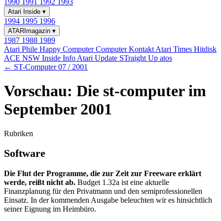
1990
1991
1992
1993
Atari Inside
▾
1994
1995
1996
ATARImagazin
▾
1987
1988
1989
Atari Phile
Happy Computer
Computer Kontakt
Atari Times
Hitdisk
ACE NSW Inside Info
Atari Update
STraight Up
atos
← ST-Computer 07 / 2001
Vorschau: Die st-computer im
September 2001
Rubriken
Software
Die Flut der Programme, die zur Zeit zur Freeware erklärt
werde, reißt nicht ab.
Budget 1.32a ist eine aktuelle
Finanzplanung für den Privatmann und den semiprofessionellen
Einsatz. In der kommenden Ausgabe beleuchten wir es hinsichtlich
seiner Eignung im Heimbüro.