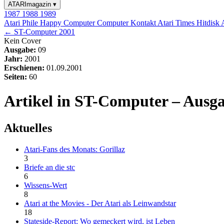
ATARImagazin
▾
1987
1988
1989
Atari Phile
Happy Computer
Computer Kontakt
Atari Times
Hitdisk
← ST-Computer 2001
Kein Cover
Ausgabe:
09
Jahr:
2001
Erschienen:
01.09.2001
Seiten:
60
Artikel in ST-Computer – Ausga
Aktuelles
Atari-Fans des Monats: Gorillaz
3
Briefe an die stc
6
Wissens-Wert
8
Atari at the Movies - Der Atari als Leinwandstar
18
Stateside-Report: Wo gemeckert wird, ist Leben