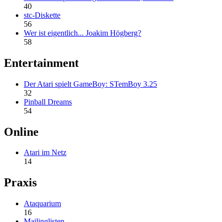
40
stc-Diskette
56
Wer ist eigentlich... Joakim Högberg?
58
Entertainment
Der Atari spielt GameBoy: STemBoy 3.25
32
Pinball Dreams
54
Online
Atari im Netz
14
Praxis
Ataquarium
16
Mailinglisten