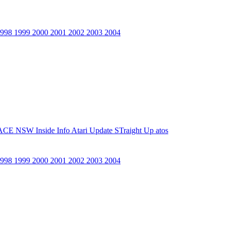
1998
1999
2000
2001
2002
2003
2004
ACE NSW Inside Info
Atari Update
STraight Up
atos
1998
1999
2000
2001
2002
2003
2004