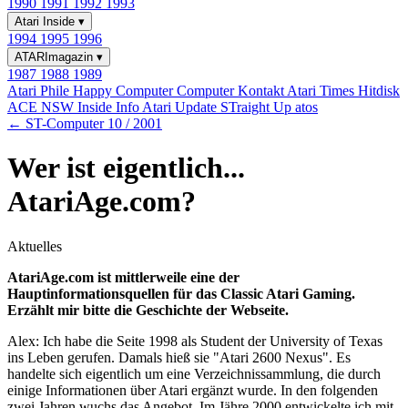
1990
1991
1992
1993
Atari Inside
▾
1994
1995
1996
ATARImagazin
▾
1987
1988
1989
Atari Phile
Happy Computer
Computer Kontakt
Atari Times
Hitdisk
ACE NSW Inside Info
Atari Update
STraight Up
atos
← ST-Computer 10 / 2001
Wer ist eigentlich...
AtariAge.com?
Aktuelles
AtariAge.com ist mittlerweile eine der
Hauptinformationsquellen für das Classic Atari Gaming.
Erzählt mir bitte die Geschichte der Webseite.
Alex: Ich habe die Seite 1998 als Student der University of Texas
ins Leben gerufen. Damals hieß sie "Atari 2600 Nexus". Es
handelte sich eigentlich um eine Verzeichnissammlung, die durch
einige Informationen über Atari ergänzt wurde. In den folgenden
zwei Jahren wuchs das Angebot. Im Jähre 2000 entwickelte ich mit