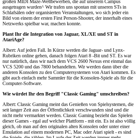
großen MIDI Maze-Wettbewerben, die auf unserem Campus
ausgetragen wurden^ Wir trafen uns spontan mit unseren STs in
Schlafsälen oder organisierten Veranstaltungen, wo sich jeder ein
Bild von einem der ersten First Person-Shooter, der innerhalb eines
Netzwerks spielbar war, machen konnte.
Plant Ihr die Integration von Jaguar, XL/XE und ST in
AtariAge?
Albert: Auf jeden Fall. In Kürze werden die Jaguar- und Lynx-
Rubriken online gehen, danach folgen Atari 8 -Bit und ST. Es war
nur natürlich, dass wir nach dem VCS 2600 Nexus erst einmal das
VCS 5200 und das 7800 behandelten. Wir werden dann über die
anderen Konsolen zu den Computersystemen von Atari kommen. Es
gibt auch einfach mehr Sammler für die Konsolen-Spiele als für die
Computer-Software.
Wie würdet Ihr den Begriff "Classic Gaming" umschreiben?
Albert: Classic Gaming meint das Genießen von Spielsystemen, die
seit langer Zeit aus der Öffentlichkeit verschwunden sind und die
nicht mehr vermarktet werden. Classic Gaming bezieht das Spielen
dieser Games - egal auf welcher Plattform - mit ein. Es ist also völlig
gleich, ob man auf den originalen alten Konsolen oder unter einer
Emulation auf einem modernen PC, Mac oder Atari spielt - es sind
die Spiele, die zählen. Im Laufe der Zeit werden immer mehr