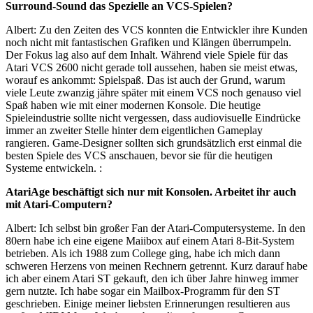
Surround-Sound das Spezielle an VCS-Spielen?
Albert: Zu den Zeiten des VCS konnten die Entwickler ihre Kunden
noch nicht mit fantastischen Grafiken und Klängen überrumpeln.
Der Fokus lag also auf dem Inhalt. Während viele Spiele für das
Atari VCS 2600 nicht gerade toll aussehen, haben sie meist etwas,
worauf es ankommt: Spielspaß. Das ist auch der Grund, warum
viele Leute zwanzig jähre später mit einem VCS noch genauso viel
Spaß haben wie mit einer modernen Konsole. Die heutige
Spieleindustrie sollte nicht vergessen, dass audiovisuelle Eindrücke
immer an zweiter Stelle hinter dem eigentlichen Gameplay
rangieren. Game-Designer sollten sich grundsätzlich erst einmal die
besten Spiele des VCS anschauen, bevor sie für die heutigen
Systeme entwickeln. :
AtariAge beschäftigt sich nur mit Konsolen. Arbeitet ihr auch
mit Atari-Computern?
Albert: Ich selbst bin großer Fan der Atari-Computersysteme. In den
80ern habe ich eine eigene Maiibox auf einem Atari 8-Bit-System
betrieben. Als ich 1988 zum College ging, habe ich mich dann
schweren Herzens von meinen Rechnern getrennt. Kurz darauf habe
ich aber einem Atari ST gekauft, den ich über Jahre hinweg immer
gern nutzte. Ich habe sogar ein Mailbox-Programm für den ST
geschrieben. Einige meiner liebsten Erinnerungen resultieren aus