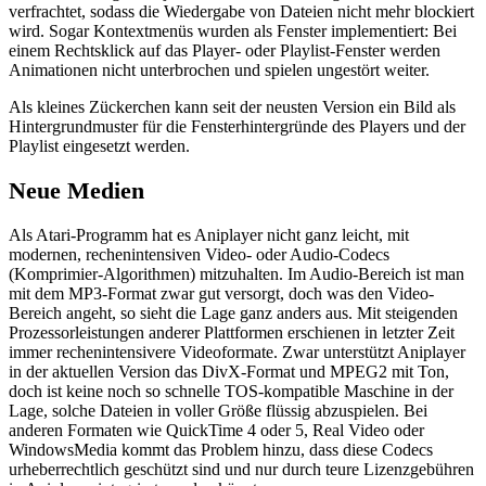
verfrachtet, sodass die Wiedergabe von Dateien nicht mehr blockiert
wird. Sogar Kontextmenüs wurden als Fenster implementiert: Bei
einem Rechtsklick auf das Player- oder Playlist-Fenster werden
Animationen nicht unterbrochen und spielen ungestört weiter.
Als kleines Zückerchen kann seit der neusten Version ein Bild als
Hintergrundmuster für die Fensterhintergründe des Players und der
Playlist eingesetzt werden.
Neue Medien
Als Atari-Programm hat es Aniplayer nicht ganz leicht, mit
modernen, rechenintensiven Video- oder Audio-Codecs
(Komprimier-Algorithmen) mitzuhalten. Im Audio-Bereich ist man
mit dem MP3-Format zwar gut versorgt, doch was den Video-
Bereich angeht, so sieht die Lage ganz anders aus. Mit steigenden
Prozessorleistungen anderer Plattformen erschienen in letzter Zeit
immer rechenintensivere Videoformate. Zwar unterstützt Aniplayer
in der aktuellen Version das DivX-Format und MPEG2 mit Ton,
doch ist keine noch so schnelle TOS-kompatible Maschine in der
Lage, solche Dateien in voller Größe flüssig abzuspielen. Bei
anderen Formaten wie QuickTime 4 oder 5, Real Video oder
WindowsMedia kommt das Problem hinzu, dass diese Codecs
urheberrechtlich geschützt sind und nur durch teure Lizenzgebühren