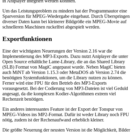
in Aniplayer integriert werden könnten.
Um das Leistungsproblem zu mindern hat der Programmautor eine
Sparversion für MPEG-Wiedergabe eingebaut. Durch Überspringen
diverser Daten kann bei kleinerer Bildgröße ein MPEG-Movie auf
schnelleren Maschinen ruckelfrei abgespielt werden.
Exportfunktionen
Eine der wichtigsten Neuerungen der Version 2.16 war die
Implementierung des MP3-Exports. Dazu nutzt Aniplayer die unter
Open Source erhältliche Lame-Library, die an das Shared Library
(SLB) Format von MagiC angepasst wurde. Neben MagiC bieten
auch MiNT ab Version 1.15.3 oder MetaDOS ab Version 2.74 die
benötigten Systemfunktionen, um die Library nutzen zu können.
Ferner wird eine FPU für den Betrieb des MP3-Exports
vorausgesetzt. Bei der Codierung von MP3-Dateien ist viel Geduld
angesagt, da die komplexen Kodier-Algorithmen extrem viel
Rechenzeit benötigen.
Ein anderes interessantes Feature ist der Export der Tonspur von
MPEG-Videos ins MP2-Format. Dafür ist weder Library noch FPU
nötig, zudem ist der Rechenaufwand erheblich kleiner.
Die größte Neuerung der neusten Version ist die Möglichkeit, Bilder