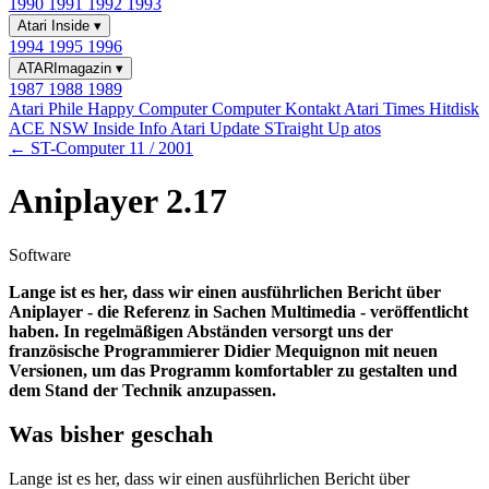
1990
1991
1992
1993
Atari Inside
▾
1994
1995
1996
ATARImagazin
▾
1987
1988
1989
Atari Phile
Happy Computer
Computer Kontakt
Atari Times
Hitdisk
ACE NSW Inside Info
Atari Update
STraight Up
atos
← ST-Computer 11 / 2001
Aniplayer 2.17
Software
Lange ist es her, dass wir einen ausführlichen Bericht über
Aniplayer - die Referenz in Sachen Multimedia - veröffentlicht
haben. In regelmäßigen Abständen versorgt uns der
französische Programmierer Didier Mequignon mit neuen
Versionen, um das Programm komfortabler zu gestalten und
dem Stand der Technik anzupassen.
Was bisher geschah
Lange ist es her, dass wir einen ausführlichen Bericht über