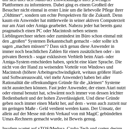
Plattformen zu informieren. Dabei ging es einem Großteil der
Besucher nicht einmal in erster Linie um die liebevolle Pflege ihrer
„Oldtimer“, sondern um echte Perspektiven für die Zukunft. Denn
kaum ein Anwender hat mittlerweile in seiner aktiven Computerzeit
nur am Atari oder Amiga gearbeitet. Nahezu jeder hat bereits ganz
pragmatisch einen PC oder Macintosh neben seinem
Lieblingsrechner stehen oder zumindest im Büro schon einmal mit
den „großen“ Systemen Bekanntschaft gemacht - oder sollte ich
sagen „machen müssen“? Dass sich genau diese Anwender in
immer noch beachtlichen Zahlen für einen zusätzlichen oder - im
privaten Bereich - sogar exklusiven Verbleib beim Atari- oder
Amiga-System entschieden haben, spricht eine klare Sprache. Die
nicht von der Hand zu weisenden Vorteile von Windows und
Macintosh (höhere Arbeitsgeschwindigkeit, weitaus größere Hard-
und Softwareauswahl, viel mehr Anwender) haben bei aller
Rationalität die offenkundigen Gründe für die „kleinen“ Systeme
nicht ausstechen können. Fast jeder Anwender, der einen Atari nutzt
oder einmal benutzt hat, schwärmt noch immer von dessen leichter
Bedienbarkeit und der hohen Zuverlässigkeit. Und diese Gründe
geben noch immer einen Markt her, auf dem - wenn auch zurzeit nur
im geringen Maße - Geld verdient werden kann. Der Umsatz, der
allein auf der Messe mit dem Verkauf von mit MagiC gebündelten
Umax-Rechnern gemacht wurde, ist Beweis genug.
Insofern wartet auf xTOS/Medusa, Czuba Tech und cortex design