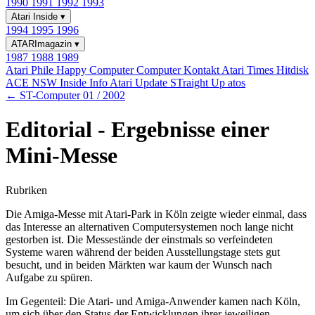
1990
1991
1992
1993
Atari Inside
▾
1994
1995
1996
ATARImagazin
▾
1987
1988
1989
Atari Phile
Happy Computer
Computer Kontakt
Atari Times
Hitdisk
ACE NSW Inside Info
Atari Update
STraight Up
atos
← ST-Computer 01 / 2002
Editorial - Ergebnisse einer
Mini-Messe
Rubriken
Die Amiga-Messe mit Atari-Park in Köln zeigte wieder einmal, dass
das Interesse an alternativen Computersystemen noch lange nicht
gestorben ist. Die Messestände der einstmals so verfeindeten
Systeme waren während der beiden Ausstellungstage stets gut
besucht, und in beiden Märkten war kaum der Wunsch nach
Aufgabe zu spüren.
Im Gegenteil: Die Atari- und Amiga-Anwender kamen nach Köln,
um sich über den Status der Entwicklungen ihrer jeweiligen