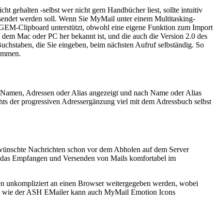
t gehalten -selbst wer nicht gern Handbücher liest, sollte intuitiv
rsendet werden soll. Wenn Sie MyMail unter einem Multitasking-
GEM-Clipboard unterstützt, obwohl eine eigene Funktion zum Import
 dem Mac oder PC her bekannt ist, und die auch die Version 2.0 des
Buchstaben, die Sie eingeben, beim nächsten Aufruf selbständig. So
kommen.
 Namen, Adressen oder Alias angezeigt und nach Name oder Alias
chts der progressiven Adressergänzung viel mit dem Adressbuch selbst
rwünschte Nachrichten schon vor dem Abholen auf dem Server
n das Empfangen und Versenden von Mails komfortabel im
en unkompliziert an einen Browser weitergegeben werden, wobei
nlich wie der ASH EMailer kann auch MyMail Emotion Icons