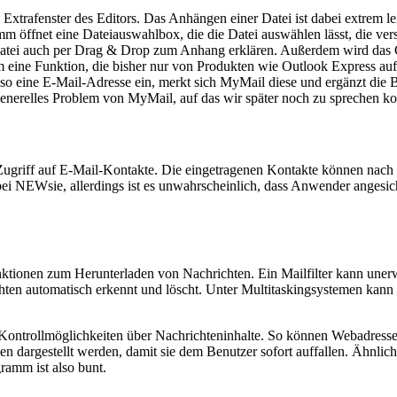
trafenster des Editors. Das Anhängen einer Datei ist dabei extrem leich
m öffnet eine Dateiauswahlbox, die die Datei auswählen lässt, die ve
atei auch per Drag & Drop zum Anhang erklären. Außerdem wird das 
 eine Funktion, die bisher nur von Produkten wie Outlook Express auf
lso eine E-Mail-Adresse ein, merkt sich MyMail diese und ergänzt die 
in generelles Problem von MyMail, auf das wir später noch zu sprechen 
ugriff auf E-Mail-Kontakte. Die eingetragenen Kontakte können nach
 bei NEWsie, allerdings ist es unwahrscheinlich, dass Anwender angesi
nktionen zum Herunterladen von Nachrichten. Ein Mailfilter kann une
hten automatisch erkennt und löscht. Unter Multitaskingsystemen kan
 Kontrollmöglichkeiten über Nachrichteninhalte. So können Webadress
rben dargestellt werden, damit sie dem Benutzer sofort auffallen. Äh
ramm ist also bunt.