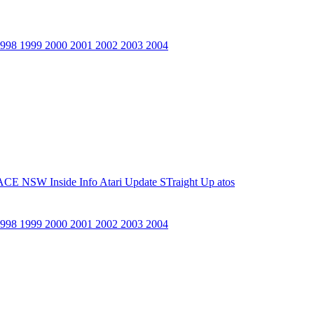
1998
1999
2000
2001
2002
2003
2004
ACE NSW Inside Info
Atari Update
STraight Up
atos
1998
1999
2000
2001
2002
2003
2004