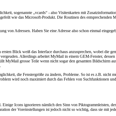
keit, sogenannte „vcards“ - also Visitenkarten mit Zusatzinformatio
efeilt wie das Microsoft-Produkt. Die Routinen des entsprechenden Me
ung von Adressen. Haben Sie eine Adresse also schon einmal eingegeb
ersten Blick weiß das Interface durchaus anzusprechen, wobei die gen
g vergeuden. Allerdings arbeitet MyMail in einem GEM-Fenster, dessen
füllt MyMail grosse Teile wenn nicht sogar den gesamten Bildschirm
.
chkeit, die Fenstergröße zu ändern, Probleme. So ist es z.B. nicht mö
roblem wird noch maximiert durch das Fehlen von Suchfunktionen und di
oll. Einige Icons ignorieren nämlich den Sinn von Piktogrammleisten, de
ration der Voreinstellungen ist jedoch nicht so wichtig, dass sie mit j