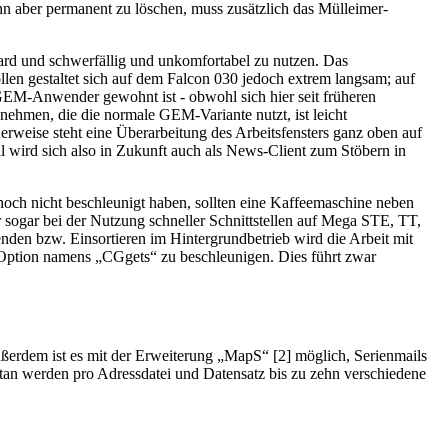
ihn aber permanent zu löschen, muss zusätzlich das Mülleimer-
d und schwerfällig und unkomfortabel zu nutzen. Das
len gestaltet sich auf dem Falcon 030 jedoch extrem langsam; auf
e GEM-Anwender gewohnt ist - obwohl sich hier seit früheren
nehmen, die die normale GEM-Variante nutzt, ist leicht
rweise steht eine Überarbeitung des Arbeitsfensters ganz oben auf
il wird sich also in Zukunft auch als News-Client zum Stöbern in
 noch nicht beschleunigt haben, sollten eine Kaffeemaschine neben
r sogar bei der Nutzung schneller Schnittstellen auf Mega STE, TT,
en bzw. Einsortieren im Hintergrundbetrieb wird die Arbeit mit
 Option namens „CGgets“ zu beschleunigen. Dies führt zwar
ußerdem ist es mit der Erweiterung „MapS“ [2] möglich, Serienmails
tan werden pro Adressdatei und Datensatz bis zu zehn verschiedene