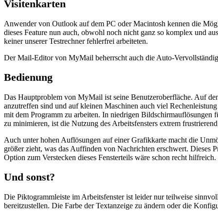
Visitenkarten
Anwender von Outlook auf dem PC oder Macintosh kennen die Möglich
dieses Feature nun auch, obwohl noch nicht ganz so komplex und ausg
keiner unserer Testrechner fehlerfrei arbeiteten.
Der Mail-Editor von MyMail beherrscht auch die Auto-Vervollständig
Bedienung
Das Hauptproblem von MyMail ist seine Benutzeroberfläche. Auf den 
anzutreffen sind und auf kleinen Maschinen auch viel Rechenleistun
mit dem Programm zu arbeiten. In niedrigen Bildschirmauflösungen 
zu minimieren, ist die Nutzung des Arbeitsfensters extrem frustrierend
Auch unter hohen Auflösungen auf einer Grafikkarte macht die Unmögli
größer zieht, was das Auffinden von Nachrichten erschwert. Dieses P
Option zum Verstecken dieses Fensterteils wäre schon recht hilfreich.
Und sonst?
Die Piktogrammleiste im Arbeitsfenster ist leider nur teilweise sinnv
bereitzustellen. Die Farbe der Textanzeige zu ändern oder die Konfigu