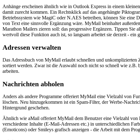
Anhänge erscheinen ähnlich wie in Outlook Express in einem kleinen Ex
damit zurecht kommen. Ein Rechtsklick auf das angehängte Piktogram
Betriebssystem wie MagiC oder N.AES betreiben, können Sie eine D
von Text eine sinnvolle Ergänzung wäre. MyMail beinhaltet außerdem
Marathon Mailers zieren soll: das progressive Ergänzen. Tippen Sie a
wertvoll diese Funktion auch ist, so langsam arbeitet sie derzeit - e
Adressen verwalten
Das Adressbuch von MyMail erlaubt schnellen und unkomplizierten Z
sortiert werden. Zwar ist die Auswahl noch nicht so schnell wie z.B.
arbeiten.
Nachrichten abholen
Anders als andere Programme offeriert MyMail eine Vielzahl von Fu
löschen. Neu hinzugekommen ist ein Spam-Filter, der Werbe-Nachric
Hintergrund geschehen.
Ähnlich wie aMail offeriert MyMail dem Benutzer eine Vielzahl von
verschiedene Inhalte (E-Mail-Adressen etc.) in unterschiedlichen Fa
(Emoticons) oder Smileys grafisch anzeigen - die Arbeit mit dem Prog