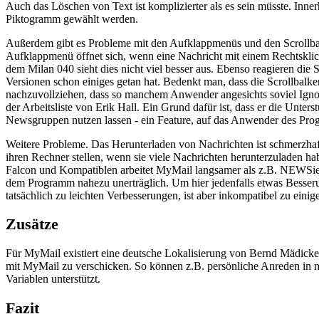
Auch das Löschen von Text ist komplizierter als es sein müsste. Inne
Piktogramm gewählt werden.
Außerdem gibt es Probleme mit den Aufklappmenüs und den Scrollba
Aufklappmenü öffnet sich, wenn eine Nachricht mit einem Rechtsklick
dem Milan 040 sieht dies nicht viel besser aus. Ebenso reagieren die
Versionen schon einiges getan hat. Bedenkt man, dass die Scrollbalke
nachzuvollziehen, dass so manchem Anwender angesichts soviel Ignor
der Arbeitsliste von Erik Hall. Ein Grund dafür ist, dass er die Unte
Newsgruppen nutzen lassen - ein Feature, auf das Anwender des Pro
Weitere Probleme. Das Herunterladen von Nachrichten ist schmerzhaft 
ihren Rechner stellen, wenn sie viele Nachrichten herunterzuladen ha
Falcon und Kompatiblen arbeitet MyMail langsamer als z.B. NEWSie 
dem Programm nahezu unerträglich. Um hier jedenfalls etwas Besseru
tatsächlich zu leichten Verbesserungen, ist aber inkompatibel zu eini
Zusätze
Für MyMail existiert eine deutsche Lokalisierung von Bernd Mädicke,
mit MyMail zu verschicken. So können z.B. persönliche Anreden in m
Variablen unterstützt.
Fazit