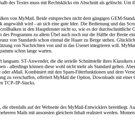
rhalb des Textes muss mit Rechtsklicks ein Abschnitt als gelöscht. Um 
lken von MyMail. Beide entsprechen nicht dem gängigen GEM-Standar
 angewählt wird - an sich eine gute Idee. Die Bedienung und das Scrol
 Scrollbalken in den Hauptfenster nicht so, wie es der durchschnittlich
n des Programms zu allem Übel auch noch nur die Hälfte der Breite ein
anz von Standards schon einmal die Haare zu Berge stehen. Glückliche
rstützung von Nachrichten von und in das Usenet integrieren will. MyMa
gramms schon lange warten.
langsam. ST-Anwender, die die serielle Schnittstelle ihres Klassikers
ben - allerdings können diese wohl nicht mehr als Standard gelten. Abe
oder aMail. Kombiniert mit den Spam-Filterfunktionen und dem Versend
ng zu verschaffen, offeriert MyMail die Option, Downloads mit einer
gen TCP-/IP-Stacks.
 die ebenfalls auf der Webseite des MyMail-Entwicklers bereitliegt. A
ehreren Mails mit ansonsten gleichem Inhalt realisiert werden. Momen