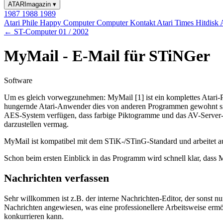
ATARImagazin
▾
1987
1988
1989
Atari Phile
Happy Computer
Computer Kontakt
Atari Times
Hitdisk
← ST-Computer 01 / 2002
MyMail - E-Mail für STiNGer
Software
Um es gleich vorwegzunehmen: MyMail [1] ist ein komplettes Atari-Pr
hungernde Atari-Anwender dies von anderen Programmen gewohnt sind.
AES-System verfügen, dass farbige Piktogramme und das AV-Server-
darzustellen vermag.
MyMail ist kompatibel mit dem STiK-/STinG-Standard und arbeitet a
Schon beim ersten Einblick in das Programm wird schnell klar, dass 
Nachrichten verfassen
Sehr willkommen ist z.B. der interne Nachrichten-Editor, der sonst n
Nachrichten angewiesen, was eine professionellere Arbeitsweise ermög
konkurrieren kann.