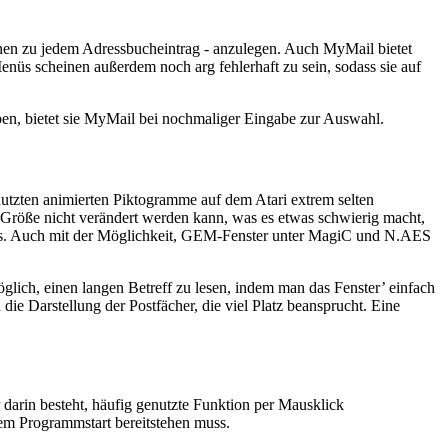
nen zu jedem Adressbucheintrag - anzulegen. Auch MyMail bietet
nüs scheinen außerdem noch arg fehlerhaft zu sein, sodass sie auf
en, bietet sie MyMail bei nochmaliger Eingabe zur Auswahl.
utzten animierten Piktogramme auf dem Atari extrem selten
 Größe nicht verändert werden kann, was es etwas schwierig macht,
 aus. Auch mit der Möglichkeit, GEM-Fenster unter MagiC und N.AES
glich, einen langen Betreff zu lesen, indem man das Fenster’ einfach
e Darstellung der Postfächer, die viel Platz beansprucht. Eine
r darin besteht, häufig genutzte Funktion per Mausklick
edem Programmstart bereitstehen muss.