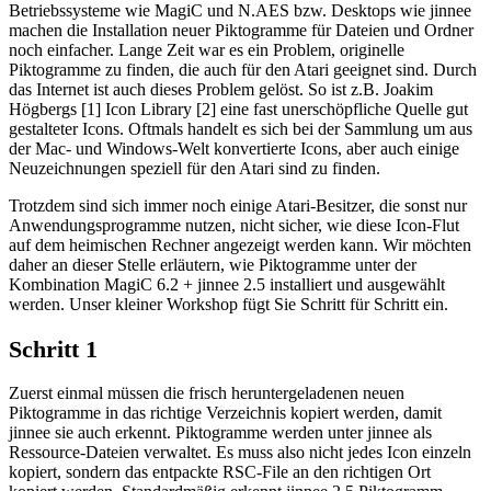
Betriebssysteme wie MagiC und N.AES bzw. Desktops wie jinnee
machen die Installation neuer Piktogramme für Dateien und Ordner
noch einfacher. Lange Zeit war es ein Problem, originelle
Piktogramme zu finden, die auch für den Atari geeignet sind. Durch
das Internet ist auch dieses Problem gelöst. So ist z.B. Joakim
Högbergs [1] Icon Library [2] eine fast unerschöpfliche Quelle gut
gestalteter Icons. Oftmals handelt es sich bei der Sammlung um aus
der Mac- und Windows-Welt konvertierte Icons, aber auch einige
Neuzeichnungen speziell für den Atari sind zu finden.
Trotzdem sind sich immer noch einige Atari-Besitzer, die sonst nur
Anwendungsprogramme nutzen, nicht sicher, wie diese Icon-Flut
auf dem heimischen Rechner angezeigt werden kann. Wir möchten
daher an dieser Stelle erläutern, wie Piktogramme unter der
Kombination MagiC 6.2 + jinnee 2.5 installiert und ausgewählt
werden. Unser kleiner Workshop fügt Sie Schritt für Schritt ein.
Schritt 1
Zuerst einmal müssen die frisch heruntergeladenen neuen
Piktogramme in das richtige Verzeichnis kopiert werden, damit
jinnee sie auch erkennt. Piktogramme werden unter jinnee als
Ressource-Dateien verwaltet. Es muss also nicht jedes Icon einzeln
kopiert, sondern das entpackte RSC-File an den richtigen Ort