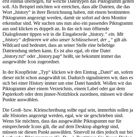
erst einmal überlegen, für welche Dateitypen das Piktogramm gelten
soll. Als Beispiel möchten wir erreichen, dass alle Dateien, die das
Wort „history“ in ihrer Bezeichnung haben, mit einem bestimmten
Piktogramm angezeigt werden, damit sie sofort auf dem Monitor
erkennbar sind. Wir suchen uns nun also ein passendes Piktogramm
aus und klicken es doppelt an. In das sich nun öffnende
Dialogfenster tippen wir in die Eingabezeile „history.
“ ein. Mit
„history“ definieren wir also unser Schlüsselwort, der „
“ gilt als
Wildcard und bedeutet, dass an seiner Stelle eine beliebige
Dateiendung stehen kann. Es ist also egal, ob eine Datei
„history.txt“ oder „history.pap“ heißt, sie bekommt immer das
ausgewählte Icon zugeordnet.
In der Knopfleiste „Typ“ klicken wir den Eintrag „Datei“ an, sofern
dieser nicht schon ausgewählt ist. Dadurch signalisieren wir, dass es
sich bei einer History immer um eine Datei handelt. Wollen wir das
Piktogramm aber einem Verzeichnis, einem Label oder gar dem
Papierkorb oder dem jinnee-Notizblock zuordnen, müssen wir diese
Punkte auswählen.
Die Groß- bzw. Kleinschreibung sollte egal sein, immerhin sollen ja
alle Histories angezeigt werden, egal, wie sie geschrieben sind.
Wenn Sie möchten, dass das ausgewählte Piktogramm nur für
entsprechende Icons gilt, die auf dem Desktop abgelegt sind,
müssen sie diesen Punkt auswählen. Sinnvoll ist dies jedoch nur bei