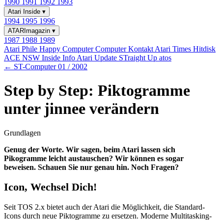
1990
1991
1992
1993
Atari Inside
▾
1994
1995
1996
ATARImagazin
▾
1987
1988
1989
Atari Phile
Happy Computer
Computer Kontakt
Atari Times
Hitdisk
ACE NSW Inside Info
Atari Update
STraight Up
atos
← ST-Computer 01 / 2002
Step by Step: Piktogramme
unter jinnee verändern
Grundlagen
Genug der Worte. Wir sagen, beim Atari lassen sich
Pikogramme leicht austauschen? Wir können es sogar
beweisen. Schauen Sie nur genau hin. Noch Fragen?
Icon, Wechsel Dich!
Seit TOS 2.x bietet auch der Atari die Möglichkeit, die Standard-
Icons durch neue Piktogramme zu ersetzen. Moderne Multitasking-