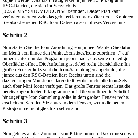
kopiert werden. Standardmäßig erkennt jinnee 2.5 Piktogramm-
RSC-Dateien, die sich im Verzeichnis
„C:/GEMSYS/HOME/ICONS/“ befinden. Dieser Pfad kann
verändert werden -wie das geht, erklären wir später noch. Kopieren
Sie also die neuen RSC-lcon-Dateien also in dieses Verzeichnis.
Schritt 2
Nun starten Sie die Icon-Zuordnung von jinnee. Wählen Sie dafür
im Menü von jinnee den Punkt „Sonstiges/lcons zuordnen...“ auf.
jinnee startet nun das Programm jicons nach, das seine dreiteilige
Oberfläche öffnet. Die Aufteilung ist dabei recht übersichtlich: Im
großen Fenster links sind die Icon-Sammlungen abgebildet, die
jinnee aus den RSC-Dateien liest. Rechts unten sind die
dazugehörigen Mini-lcons dargestellt, wobei nicht alle Icon-Sets
auch über Mini-Icons verfügen. Das große Fenster rechts listet die
bereits zugeordneten Piktogramme auf. Die von Ihnen in Schritt 1
hinzugefügte Icon-Sammlung sollte in dem großen Fenster rechts
erscheinen. Scrollen Sie etwas in dem Fenster, wenn die neuen
Piktogramme nicht gleich zu sehen sind.
Schritt 3
Nun geht es an das Zuordnen von Piktogrammen. Dazu müssen wir