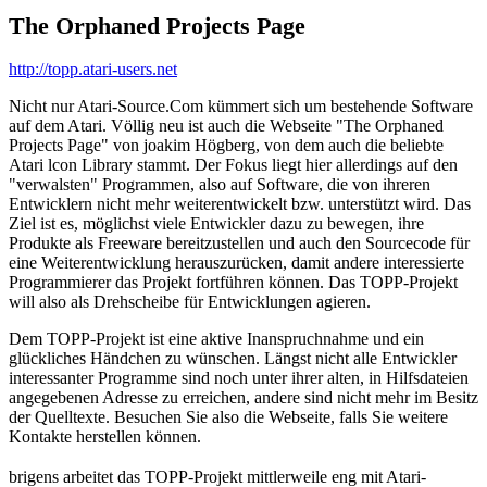
The Orphaned Projects Page
http://topp.atari-users.net
Nicht nur Atari-Source.Com kümmert sich um bestehende Software
auf dem Atari. Völlig neu ist auch die Webseite "The Orphaned
Projects Page" von joakim Högberg, von dem auch die beliebte
Atari lcon Library stammt. Der Fokus liegt hier allerdings auf den
"verwalsten" Programmen, also auf Software, die von ihreren
Entwicklern nicht mehr weiterentwickelt bzw. unterstützt wird. Das
Ziel ist es, möglichst viele Entwickler dazu zu bewegen, ihre
Produkte als Freeware bereitzustellen und auch den Sourcecode für
eine Weiterentwicklung herauszurücken, damit andere interessierte
Programmierer das Projekt fortführen können. Das TOPP-Projekt
will also als Drehscheibe für Entwicklungen agieren.
Dem TOPP-Projekt ist eine aktive Inanspruchnahme und ein
glückliches Händchen zu wünschen. Längst nicht alle Entwickler
interessanter Programme sind noch unter ihrer alten, in Hilfsdateien
angegebenen Adresse zu erreichen, andere sind nicht mehr im Besitz
der Quelltexte. Besuchen Sie also die Webseite, falls Sie weitere
Kontakte herstellen können.
brigens arbeitet das TOPP-Projekt mittlerweile eng mit Atari-