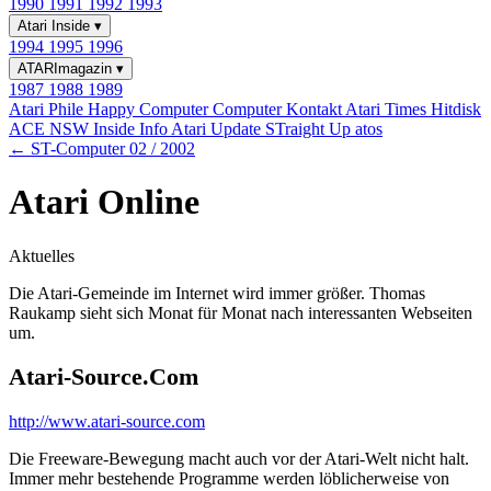
1990
1991
1992
1993
Atari Inside
▾
1994
1995
1996
ATARImagazin
▾
1987
1988
1989
Atari Phile
Happy Computer
Computer Kontakt
Atari Times
Hitdisk
ACE NSW Inside Info
Atari Update
STraight Up
atos
← ST-Computer 02 / 2002
Atari Online
Aktuelles
Die Atari-Gemeinde im Internet wird immer größer. Thomas
Raukamp sieht sich Monat für Monat nach interessanten Webseiten
um.
Atari-Source.Com
http://www.atari-source.com
Die Freeware-Bewegung macht auch vor der Atari-Welt nicht halt.
Immer mehr bestehende Programme werden löblicherweise von