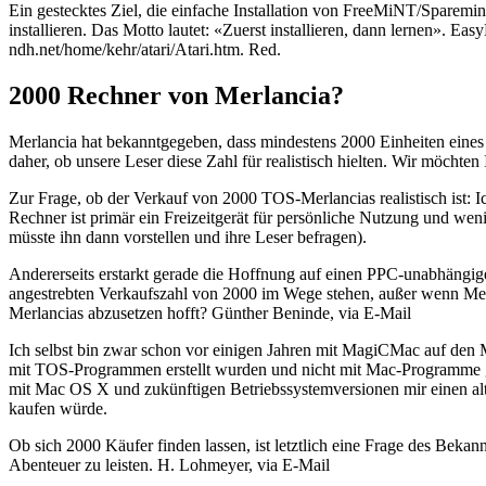
Ein gestecktes Ziel, die einfache Installation von FreeMiNT/Sparemi
installieren. Das Motto lautet: «Zuerst installieren, dann lernen». Ea
ndh.net/home/kehr/atari/Atari.htm. Red.
2000 Rechner von Merlancia?
Merlancia hat bekanntgegeben, dass mindestens 2000 Einheiten eines
daher, ob unsere Leser diese Zahl für realistisch hielten. Wir möchte
Zur Frage, ob der Verkauf von 2000 TOS-Merlancias realistisch ist: I
Rechner ist primär ein Freizeitgerät für persönliche Nutzung und wen
müsste ihn dann vorstellen und ihre Leser befragen).
Andererseits erstarkt gerade die Hoffnung auf einen PPC-unabhängige
angestrebten Verkaufszahl von 2000 im Wege stehen, außer wenn Merl
Merlancias abzusetzen hofft? Günther Beninde, via E-Mail
Ich selbst bin zwar schon vor einigen Jahren mit MagiCMac auf den
mit TOS-Programmen erstellt wurden und nicht mit Mac-Programme g
mit Mac OS X und zukünftigen Betriebssystemversionen mir einen alt
kaufen würde.
Ob sich 2000 Käufer finden lassen, ist letztlich eine Frage des Bekan
Abenteuer zu leisten. H. Lohmeyer, via E-Mail