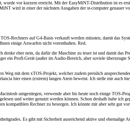
nt, wurde vor kurzem erreicht. Mit der EasyMiNT-Distribution ist es er
syMiNT wird in einer der nächsten Ausgaben der st-computer genauer vorge
 TOS-Rechners auf G4-Basis verkauft werden müssten, damit das System
n Ihnen einige Anwarfen nicht vorenthalten. Red.
ch denke eher nein, da dafür die Maschine zu teuer ist und damit das P
iger ein Profl-Gerät (außer im Audio-Bereich, aber soviele überzeugte 
n Weg mit dem xTOS-Projekt, welcher zudem preislich ansprechender ge
ancia hier einen (extrem) langen Atem beweist. Ich stelle mir auch hi
 Macintosh umgestiegen, verwende aber bis heute noch einige TOS-Pro
elesen und weiter genutzt werden können. Schon deshalb habe ich gep
en kompatiblen Rechner zu besorgen. Ich könnte mir aber sehr gut vors
ntheitgrades. Es gibt mit Sicherheit ausreichend aktive und ehemalige 