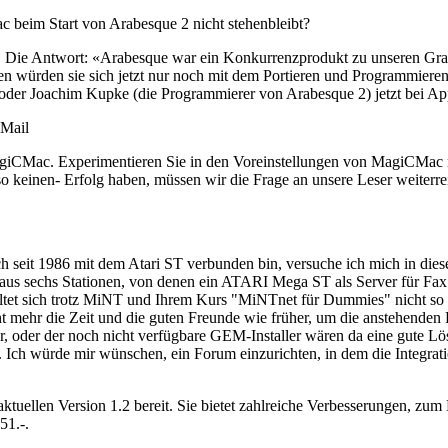
beim Start von Arabesque 2 nicht stehenbleibt?
ber. Die Antwort: «Arabesque war ein Konkurrenzprodukt zu unseren 
n würden sie sich jetzt nur noch mit dem Portieren und Programmieren 
oder Joachim Kupke (die Programmierer von Arabesque 2) jetzt bei App
-Mail
agiCMac. Experimentieren Sie in den Voreinstellungen von MagiCMac mi
 so keinen- Erfolg haben, müssen wir die Frage an unsere Leser weiterr
ich seit 1986 mit dem Atari ST verbunden bin, versuche ich mich in dies
us sechs Stationen, von denen ein ATARI Mega ST als Server für Fax u
ltet sich trotz MiNT und Ihrem Kurs "MiNTnet für Dummies" nicht so e
t mehr die Zeit und die guten Freunde wie früher, um die anstehenden 
r, oder der noch nicht verfügbare GEM-Installer wären da eine gute L
en. Ich würde mir wünschen, ein Forum einzurichten, in dem die Integra
uellen Version 1.2 bereit. Sie bietet zahlreiche Verbesserungen, zum 
51.-.