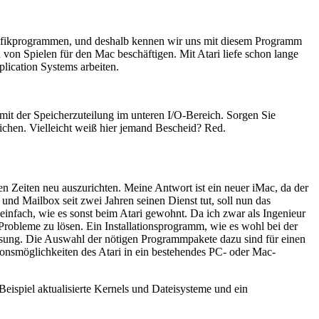
Grafikprogrammen, und deshalb kennen wir uns mit diesem Programm
von Spielen für den Mac beschäftigen. Mit Atari liefe schon lange
lication Systems arbeiten.
t der Speicherzuteilung im unteren I/O-Bereich. Sorgen Sie
eichen. Vielleicht weiß hier jemand Bescheid? Red.
en Zeiten neu auszurichten. Meine Antwort ist ein neuer iMac, da der
nd Mailbox seit zwei Jahren seinen Dienst tut, soll nun das
infach, wie es sonst beim Atari gewohnt. Da ich zwar als Ingenieur
Probleme zu lösen. Ein Installationsprogramm, wie es wohl bei der
ösung. Die Auswahl der nötigen Programmpakete dazu sind für einen
tionsmöglichkeiten des Atari in ein bestehendes PC- oder Mac-
Beispiel aktualisierte Kernels und Dateisysteme und ein