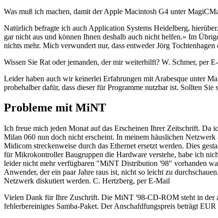
Was muß ich machen, damit der Apple Macintosh G4 unter MagiCMac 
Natürlich befragte ich auch Application Systems Heidelberg, hierü
gar nicht aus und können Ihnen deshalb auch nicht helfen.» Im Übrige
nichts mehr. Mich verwundert nur, dass entweder Jörg Tochtenhagen 
Wissen Sie Rat oder jemanden, der mir weiterhilft? W. Schmer, per E
Leider haben auch wir keinerlei Erfahrungen mit Arabesque unter M
probehalber dafür, dass dieser für Programme nutzbar ist. Sollten Sie
Probleme mit MiNT
Ich freue mich jeden Monat auf das Erscheinen Ihrer Zeitschrift. Da 
Milan 060 nun doch nicht erscheint. In meinem häuslichen Netzwerk a
Midicom streckenweise durch das Ethernet ersetzt werden. Dies gesta
für Mikrokontroller Baugruppen die Hardware verstehe, habe ich nich
leider nicht mehr verfügbaren "MiNT Distribution '98" vorhanden wa
Anwender, der ein paar Jahre raus ist, nicht so leicht zu durchschau
Netzwerk diskutiert werden. C. Hertzberg, per E-Mail
Vielen Dank für Ihre Zuschrift. Die MiNT '98-CD-ROM steht in der akt
fehlerbereinigtes Samba-Paket. Der Anschafdfungspreis beträgt EUR 