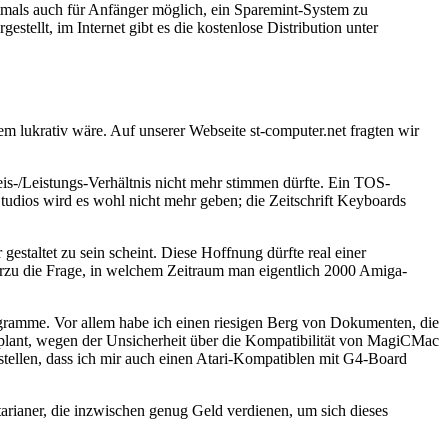
stmals auch für Anfänger möglich, ein Sparemint-System zu
stellt, im Internet gibt es die kostenlose Distribution unter
 lukrativ wäre. Auf unserer Webseite st-computer.net fragten wir
reis-/Leistungs-Verhältnis nicht mehr stimmen dürfte. Ein TOS-
Studios wird es wohl nicht mehr geben; die Zeitschrift Keyboards
staltet zu sein scheint. Diese Hoffnung dürfte real einer
erzu die Frage, in welchem Zeitraum man eigentlich 2000 Amiga-
gramme. Vor allem habe ich einen riesigen Berg von Dokumenten, die
lant, wegen der Unsicherheit über die Kompatibilität von MagiCMac
tellen, dass ich mir auch einen Atari-Kompatiblen mit G4-Board
Atarianer, die inzwischen genug Geld verdienen, um sich dieses