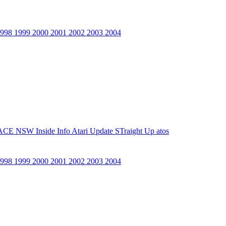
1998
1999
2000
2001
2002
2003
2004
ACE NSW Inside Info
Atari Update
STraight Up
atos
1998
1999
2000
2001
2002
2003
2004