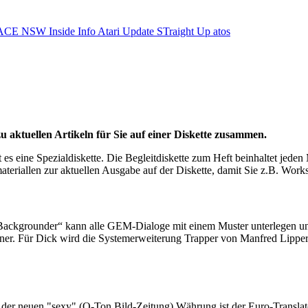
ACE NSW Inside Info
Atari Update
STraight Up
atos
u aktuellen Artikeln für Sie auf einer Diskette zusammen.
t es eine Spezialdiskette. Die Begleitdiskette zum Heft beinhaltet jede
teriallen zur aktuellen Ausgabe auf der Diskette, damit Sie z.B. Work
Backgrounder“ kann alle GEM-Dialoge mit einem Muster unterlegen und t
ner. Für Dick wird die Systemerweiterung Trapper von Manfred Lipper
der neuen "sexy" (O-Ton Bild-Zeitung) Währung ist der Euro-Translato