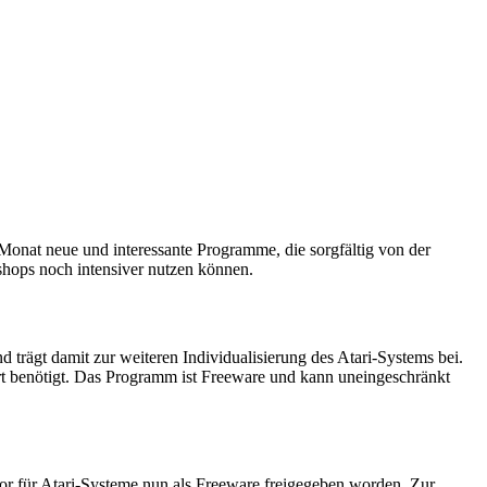
n Monat neue und interessante Programme, die sorgfältig von der
shops noch intensiver nutzen können.
rägt damit zur weiteren Individualisierung des Atari-Systems bei.
t benötigt. Das Programm ist Freeware und kann uneingeschränkt
r für Atari-Systeme nun als Freeware freigegeben worden. Zur