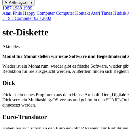
ATARImagazin
▾
1987
1988
1989
Atari Phile
Happy Computer
Computer Kontakt
Atari Times
Hitdisk
← ST-Computer 02 / 2002
stc-Diskette
Aktuelles
Monat für Monat stellen wir neue Software und Begleitmaterial z
Wieder ist ein Monat rum, wieder gibt es frische Software, wieder gib
Redaktion für Sie ausgesucht werden. Außerdem finden sich Begleitma
Dick
Dick ist ein neues Programm aus dem Hause Ardisoft. Der „Digitale 
Dick setzt ein Multitasking-OS voraus und gehört in den START-Ord
eingesetzt werden.
Euro-Translator
Haben Sie sich schon an den Euro gewöhnt? Passend zur Einführung 