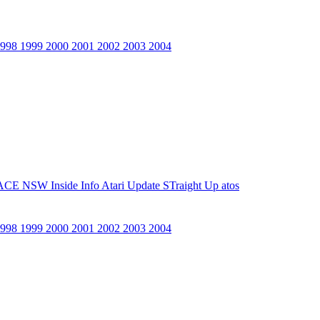
1998
1999
2000
2001
2002
2003
2004
ACE NSW Inside Info
Atari Update
STraight Up
atos
1998
1999
2000
2001
2002
2003
2004