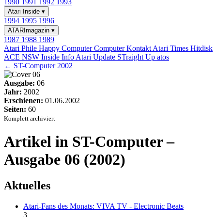
1990
1991
1992
1993
Atari Inside
▾
1994
1995
1996
ATARImagazin
▾
1987
1988
1989
Atari Phile
Happy Computer
Computer Kontakt
Atari Times
Hitdisk
ACE NSW Inside Info
Atari Update
STraight Up
atos
← ST-Computer 2002
Ausgabe:
06
Jahr:
2002
Erschienen:
01.06.2002
Seiten:
60
Komplett archiviert
Artikel in ST-Computer –
Ausgabe 06 (2002)
Aktuelles
Atari-Fans des Monats: VIVA TV - Electronic Beats
3