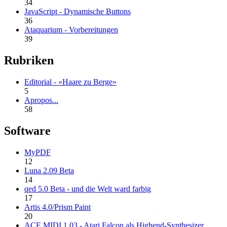
34
JavaScript - Dynamische Buttons
36
Ataquarium - Vorbereitungen
39
Rubriken
Editorial - «Haare zu Berge»
5
Apropos...
58
Software
MyPDF
12
Luna 2.09 Beta
14
qed 5.0 Beta - und die Welt ward farbig
17
Artis 4.0/Prism Paint
20
ACE MIDI 1.03 - Atari Falcon als Highend-Synthesizer