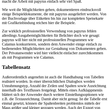
macht die Arbeit mit papyrus einfach sehr viel Spaß.
Wie weit die Möglichkeiten gehen, dokumentieren eindrucksvoll
einige Beispieldokumente, die mit papyrus ausgeliefert werden. Von
der Buchvorlage über Etiketten bis hin zur kompletten Speisekarte
mit Grafikeinbindung reichen hier die Beispiele.
Zur wirklich professionellen Verwendung von papyrus fehlen
allerdings Ausgabemöglichkeiten für Belichter doch wie gesagt:
papyrus will hier nicht mit professionellen Programmen wie
Calamus konkurrieren, sondern dem Anwender einige einfach zu
bedienenden Möglichkeiten zur Gestaltung von Dokumenten geben.
Der Privatanwender wird hier vielleicht einfacher zurechtkommen
als mit Programmen wie Calamus.
Tabellensatz
Außerordentlich angenehm ist auch die Handhabung von Tabellen
realisiert worden. In einer übersichtlichen Dialogbox werden
Umrahmungstyp, Anzahl der Zeilen und Spalten sowie Ausrichtung
innerhalb des Textflusses festgelegt. Mittels eines Aufklappmenüs
blättert sich der Anwender durch weitere Einstellungsoptionen wie
z.B. die Textausrichtung. Damit aber nicht genug: Ist die Tabelle erst
einmal gesetzt, können die Spaltenbreiten problemlos mittels der
Maus größer und kleiner gezogen werden. Auch der Export von