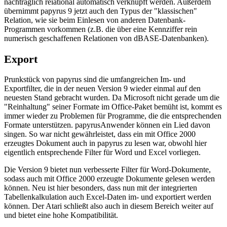
nachträglich reiational automatisch verknüpft werden. Außerdem
übernimmt papyrus 9 jetzt auch den Typus der "klassischen"
Relation, wie sie beim Einlesen von anderen Datenbank-
Programmen vorkommen (z.B. die über eine Kennziffer rein
numerisch geschaffenen Relationen von dBASE-Datenbanken).
Export
Prunkstück von papyrus sind die umfangreichen Im- und
Exportfilter, die in der neuen Version 9 wieder einmal auf den
neuesten Stand gebracht wurden. Da Microsoft nicht gerade um die
"Reinhaltung" seiner Formate im Office-Paket bemüht ist, kommt es
immer wieder zu Problemen für Programme, die die entsprechenden
Formate unterstützen. papyrusAnwender können ein Lied davon
singen. So war nicht gewährleistet, dass ein mit Office 2000
erzeugtes Dokument auch in papyrus zu lesen war, obwohl hier
eigentlich entsprechende Filter für Word und Excel vorliegen.
Die Version 9 bietet nun verbesserte Filter für Word-Dokumente,
sodass auch mit Office 2000 erzeugte Dokumente gelesen werden
können. Neu ist hier besonders, dass nun mit der integrierten
Tabellenkalkulation auch Excel-Daten im- und exportiert werden
können. Der Atari schließt also auch in diesem Bereich weiter auf
und bietet eine hohe Kompatibilität.