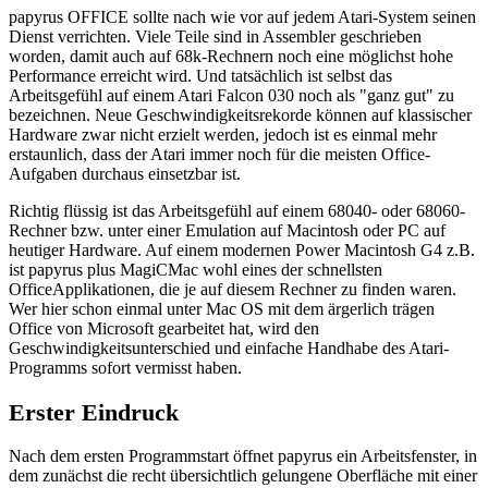
papyrus OFFICE sollte nach wie vor auf jedem Atari-System seinen
Dienst verrichten. Viele Teile sind in Assembler geschrieben
worden, damit auch auf 68k-Rechnern noch eine möglichst hohe
Performance erreicht wird. Und tatsächlich ist selbst das
Arbeitsgefühl auf einem Atari Falcon 030 noch als "ganz gut" zu
bezeichnen. Neue Geschwindigkeitsrekorde können auf klassischer
Hardware zwar nicht erzielt werden, jedoch ist es einmal mehr
erstaunlich, dass der Atari immer noch für die meisten Office-
Aufgaben durchaus einsetzbar ist.
Richtig flüssig ist das Arbeitsgefühl auf einem 68040- oder 68060-
Rechner bzw. unter einer Emulation auf Macintosh oder PC auf
heutiger Hardware. Auf einem modernen Power Macintosh G4 z.B.
ist papyrus plus MagiCMac wohl eines der schnellsten
OfficeApplikationen, die je auf diesem Rechner zu finden waren.
Wer hier schon einmal unter Mac OS mit dem ärgerlich trägen
Office von Microsoft gearbeitet hat, wird den
Geschwindigkeitsunterschied und einfache Handhabe des Atari-
Programms sofort vermisst haben.
Erster Eindruck
Nach dem ersten Programmstart öffnet papyrus ein Arbeitsfenster, in
dem zunächst die recht übersichtlich gelungene Oberfläche mit einer