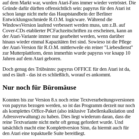
auf dem Markt war, wurden Atari-Fans immer wieder vertröstet. Die
Gründe dafür dürften offensichtlich sein: papyrus für den Atari ist
schon lange nicht mehr das Hauptstandbein der Berliner
Entwicklungsschmiede R.O.M. logicware. Während die
WindowsVersion laufend verbessert werden muss, um z.B. auf
Cover-CDs etablierter PCFachzeitschriften zu erscheinen, kann an
der Atari-Variante immer nur gearbeitet werden, wenn darüber
hinaus wieder einmal Kapazitäten frei sind. Sowieso ist die Pflege
der Atari-Version für R.O.M. mittlerweile ein reiner "Liebesdienst"
zur Mutterplattform, denn immerhin wurde papyrus vor knapp 10
Jahren auf dem Atari geboren.
Doch genug des Trübsinns: papyrus OFFICE für den Atari ist da,
und es läuft - das ist es schließlich, worauf es ankommt.
Nur noch für Büromäuse
Konnten bis zur Version 8.x noch reine Textverarbeitungsversionen
von papyrus bezogen werden, so ist das Programm derzeit nur noch
als komplettes Office-Paket (also inklusive Tabellenkalkulation und
Adressverwaltung) zu haben. Dies liegt wiederum daran, dass die
reine Textvariante nicht mehr oft genug gefordert wurde. Und
tatsächlich macht eine Komplettversion Sinn, da hiermit auch für
den Atari eine topaktuelle Suite bereitliegt.