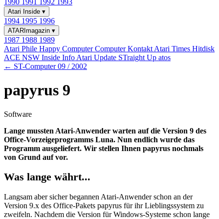
1990
1991
1992
1993
Atari Inside
▾
1994
1995
1996
ATARImagazin
▾
1987
1988
1989
Atari Phile
Happy Computer
Computer Kontakt
Atari Times
Hitdisk
ACE NSW Inside Info
Atari Update
STraight Up
atos
← ST-Computer 09 / 2002
papyrus 9
Software
Lange mussten Atari-Anwender warten auf die Version 9 des
Office-Vorzeigeprogramms Luna. Nun endlich wurde das
Programm ausgeliefert. Wir stellen Ihnen papyrus nochmals
von Grund auf vor.
Was lange währt...
Langsam aber sicher begannen Atari-Anwender schon an der
Version 9.x des Office-Pakets papyrus für ihr Lieblingssystem zu
zweifeln. Nachdem die Version für Windows-Systeme schon lange