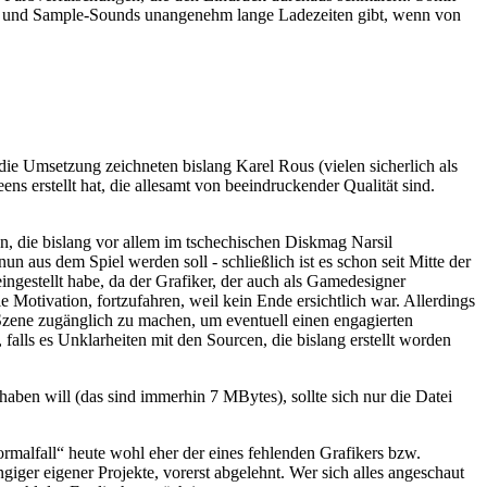
iken und Sample-Sounds unangenehm lange Ladezeiten gibt, wenn von
die Umsetzung zeichneten bislang Karel Rous (vielen sicherlich als
 erstellt hat, die allesamt von beeindruckender Qualität sind.
n, die bislang vor allem im tschechischen Diskmag Narsil
aus dem Spiel werden soll - schließlich ist es schon seit Mitte der
ngestellt habe, da der Grafiker, der auch als Gamedesigner
Motivation, fortzufahren, weil kein Ende ersichtlich war. Allerdings
-Szene zugänglich zu machen, um eventuell einen engagierten
falls es Unklarheiten mit den Sourcen, die bislang erstellt worden
aben will (das sind immerhin 7 MBytes), sollte sich nur die Datei
rmalfall“ heute wohl eher der eines fehlenden Grafikers bzw.
iger eigener Projekte, vorerst abgelehnt. Wer sich alles angeschaut