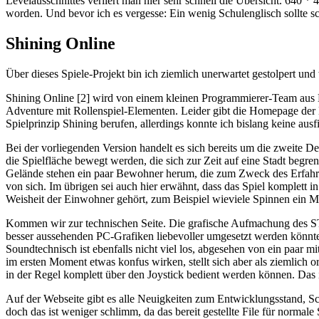
Levelausschnittes verliert man hier sehr schnell die Übersicht. 640 
worden. Und bevor ich es vergesse: Ein wenig Schulenglisch sollte s
Shining Online
Über dieses Spiele-Projekt bin ich ziemlich unerwartet gestolpert und
Shining Online [2] wird von einem kleinen Programmierer-Team aus En
Adventure mit Rollenspiel-Elementen. Leider gibt die Homepage der En
Spielprinzip Shining berufen, allerdings konnte ich bislang keine ausf
Bei der vorliegenden Version handelt es sich bereits um die zweite 
die Spielfläche bewegt werden, die sich zur Zeit auf eine Stadt begre
Gelände stehen ein paar Bewohner herum, die zum Zweck des Erfahrun
von sich. Im übrigen sei auch hier erwähnt, dass das Spiel komplett i
Weisheit der Einwohner gehört, zum Beispiel wieviele Spinnen ein M
Kommen wir zur technischen Seite. Die grafische Aufmachung des STSp
besser aussehenden PC-Grafiken liebevoller umgesetzt werden könnten
Soundtechnisch ist ebenfalls nicht viel los, abgesehen von ein paar mi
im ersten Moment etwas konfus wirken, stellt sich aber als ziemlich 
in der Regel komplett über den Joystick bedient werden können. Das is
Auf der Webseite gibt es alle Neuigkeiten zum Entwicklungsstand, S
doch das ist weniger schlimm, da das bereit gestellte File für norm