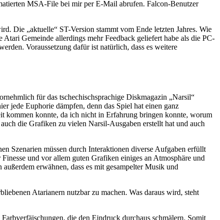
rmatierten MSA-File bei mir per E-Mail abrufen. Falcon-Benutzer
rd. Die „aktuelle“ ST-Version stammt vom Ende letzten Jahres. Wie
ie Atari Gemeinde allerdings mehr Feedback geliefert habe als die PC-
werden. Voraussetzung dafür ist natürlich, dass es weitere
ornehmlich für das tschechischsprachige Diskmagazin „Narsil“
hier jede Euphorie dämpfen, denn das Spiel hat einen ganz
 weit kommen konnte, da ich nicht in Erfahrung bringen konnte, worum
 auch die Grafiken zu vielen Narsil-Ausgaben erstellt hat und auch
denen Szenarien müssen durch Interaktionen diverse Aufgaben erfüllt
er Finesse und vor allem guten Grafiken einiges an Atmosphäre und
ich außerdem erwähnen, dass es mit gesampelter Musik und
rbliebenen Atarianern nutzbar zu machen. Was daraus wird, steht
e Farbverfäischungen, die den Eindruck durchaus schmälern. Somit