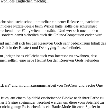
r wohl des Englischen mächtig...
hrt sind, steht schon unmittelbar ein neuer Release an, nachdem
diese Puzzle-Spiele beim Wickel hatte, sollte das schleunigst
rechend ihrer Fähigkeiten unterstützt. Und wer sich noch in den
n, sondern damit sicherlich auch die Online-Competition enden wird.
nd man hält sich bei den Reservoir Gods sehr bedeckt zum Inhalt des
r Zeit in der Betatest und Debugging-Phase befindet.
„brigen ist es vielleicht auch von Interesse zu erwähnen, dass
heinen sollten, eine neue Heimat bei den Reservoir Gods gefunden
ch „Bars“ und wird in Zusammenarbeit von YesCrew und Sector One
ist es, auf einem Spielfeld erscheinende Blöcke nach ihrer Farbe zu
mer 3 Steine zueinander geordnet werden um diese vom Spielfeld zu
nicht genug: Es ist ebenfalls ein Battle-Mode für zwei Spieler in