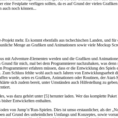
er eine Festplatte verfügen sollten, da es auf Grund der vielen Graf
an auch noch können...
e-Projekt mehr. Es kommt ebenfalls aus tschechischen Landen, und für 
aunliche Menge an Grafiken und Animationen sowie viele Mockup Screens
erous mit Adventure-Elementen werden und die Grafiken und Animatione
n Grund für mich, mal bei dem Programmierer nachzuhaken, was denn nun 
 Programmierer erfahren müssen, dass er die Entwicklung des Spiels ei
 Zum Schluss fehlte wohl auch nach Jahren von Entwicklungsarbeit die 
affen wurde, seien es Grafiken, Animationen oder Routinen, der Atari
lärte sich zudem bereit, unter Umständen auch Hilfestellung zu geben, 
ntiert.
s, was dazu gehört unter [5] herunter laden. Wer das komplette Paket h
bisher Entwickelten enthalten.
oden von Jump’n’Run-Spielen. Dies ist umso erstaunlicher, als der „No
haben auf Grund des unheimlichen Umfangs und Konzeptes, sowie vorrang