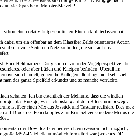
ielen sein. Die Screenshots sind übrigens in ST-Niedrig gemacht
o dann viel Spaß beim Monster-Metzeln!
 schon einen relativ fortgeschrittenen Eindruck hinterlassen hat.
h dabei um ein offenbar an dem Klassiker Zelda orientiertes Action-
ind sehr viele Seiten im Netz zu finden, die sich auf das
fert.
 ist. Euer Held namens Cody kann dazu in der Vogelperspektive über
s besonderes, oder aber Läden und Kneipen befinden. Überall im
oversion handelt, geben die Kollegen allerdings nicht sehr viel
 hat man das ganze Spielfeld erkundet und so manche verrückte
ach gehalten. Ich bin eigentlich der Meinung, dass die wirklich
übrigen das Einzige, was sich bislang auf dem Bildschirm bewegt.
rung ist über einen Mix aus Joystick und Tastatur realisiert. Dies mag
 sich auf Druck des Feuerknopfes zum Beispiel verschiedene Menüs die
löst.
ist momentan der Download der neueren Demoversion nicht möglich,
Byte große MSA-Datei, die unmöglich formatiert war (welches DD