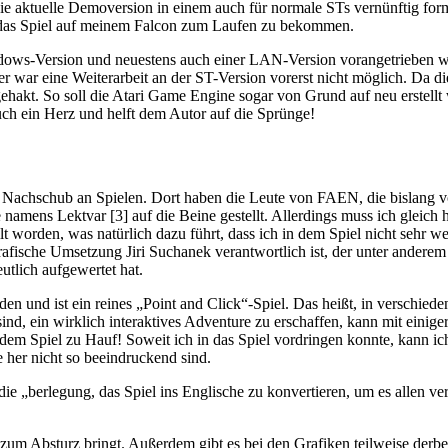
 die aktuelle Demoversion in einem auch für normale STs vernünftig fo
t, das Spiel auf meinem Falcon zum Laufen zu bekommen.
dows-Version und neuestens auch einer LAN-Version vorangetrieben wi
er war eine Weiterarbeit an der ST-Version vorerst nicht möglich. Da d
gehakt. So soll die Atari Game Engine sogar von Grund auf neu erstellt 
uch ein Herz und helft dem Autor auf die Sprünge!
 Nachschub an Spielen. Dort haben die Leute von FAEN, die bislang v
 namens Lektvar [3] auf die Beine gestellt. Allerdings muss ich gleich 
llt worden, was natürlich dazu führt, dass ich in dem Spiel nicht sehr
grafische Umsetzung Jiri Suchanek verantwortlich ist, der unter anderem
tlich aufgewertet hat.
rden und ist ein reines „Point and Click“-Spiel. Das heißt, in verschie
nd, ein wirklich interaktives Adventure zu erschaffen, kann mit einig
n dem Spiel zu Hauf! Soweit ich in das Spiel vordringen konnte, kann 
e her nicht so beeindruckend sind.
ie „berlegung, das Spiel ins Englische zu konvertieren, um es allen ve
 zum Absturz bringt. Außerdem gibt es bei den Grafiken teilweise derb