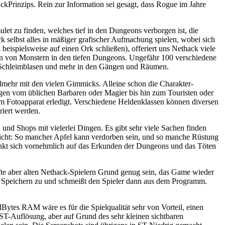
kPrinzips. Rein zur Information sei gesagt, dass Rogue im Jahre
let zu finden, welches tief in den Dungeons verborgen ist, die
k selbst alles in mäßiger grafischer Aufmachung spielen, wobei sich
eispielsweise auf einen Ork schließen), offeriert uns Nethack viele
ssen von Monstern in den tiefen Dungeons. Ungefähr 100 verschiedene
ge, Schleimblasen und mehr in den Gängen und Räumen.
lmehr mit den vielen Gimmicks. Alleine schon die Charakter-
gen vom üblichen Barbaren oder Magier bis hin zum Touristen oder
nem Fotoapparat erledigt. Verschiedene Heldenklassen können diversen
riert werden.
 und Shops mit vielerlei Dingen. Es gibt sehr viele Sachen finden
icht: So mancher Apfel kann verdorben sein, und so manche Rüstung
änkt sich vornehmlich auf das Erkunden der Dungeons und das Töten
fte aber alten Nethack-Spielern Grund genug sein, das Game wieder
es Speichern zu und schmeißt den Spieler dann aus dem Programm.
Bytes RAM wäre es für die Spielqualität sehr von Vorteil, einen
 ST-Auflösung, aber auf Grund des sehr kleinen sichtbaren