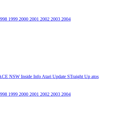
1998
1999
2000
2001
2002
2003
2004
ACE NSW Inside Info
Atari Update
STraight Up
atos
1998
1999
2000
2001
2002
2003
2004