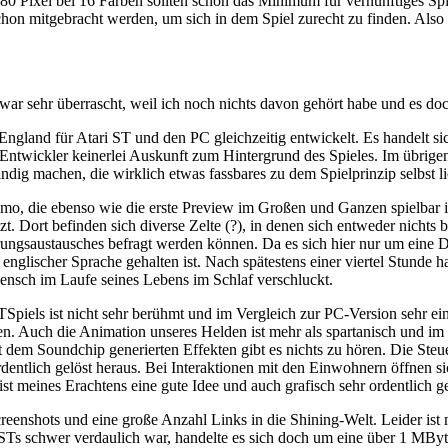
* 480 Pixel bei 16 Farben sollten schon das Minimum für vernünftiges Sp
chon mitgebracht werden, um sich in dem Spiel zurecht zu finden. Als
 war sehr überrascht, weil ich noch nichts davon gehört habe und es doch
gland für Atari ST und den PC gleichzeitig entwickelt. Es handelt sic
twickler keinerlei Auskunft zum Hintergrund des Spieles. Im übrigen s
indig machen, die wirklich etwas fassbares zu dem Spielprinzip selbst lie
Demo, die ebenso wie die erste Preview im Großen und Ganzen spielbar
nzt. Dort befinden sich diverse Zelte (?), in denen sich entweder nicht
gsaustausches befragt werden können. Da es sich hier nur um eine Dem
n englischer Sprache gehalten ist. Nach spätestens einer viertel Stunde
ensch im Laufe seines Lebens im Schlaf verschluckt.
iels ist nicht sehr berühmt und im Vergleich zur PC-Version sehr einf
. Auch die Animation unseres Helden ist mehr als spartanisch und im 
t dem Soundchip generierten Effekten gibt es nichts zu hören. Die Steue
ordentlich gelöst heraus. Bei Interaktionen mit den Einwohnern öffnen
t meines Erachtens eine gute Idee und auch grafisch sehr ordentlich ge
creenshots und eine große Anzahl Links in die Shining-Welt. Leider 
ale STs schwer verdaulich war, handelte es sich doch um eine über 1 M