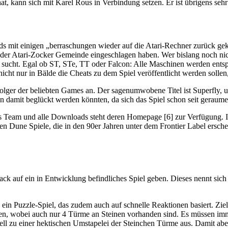
 hat, kann sich mit Karel Rous in Verbindung setzen. Er ist übrigens seh
 mit einigen „berraschungen wieder auf die Atari-Rechner zurück geke
r Atari-Zocker Gemeinde eingeschlagen haben. Wer bislang noch nicht 
n sucht. Egal ob ST, STe, TT oder Falcon: Alle Maschinen werden entsp
nicht nur in Bälde die Cheats zu dem Spiel veröffentlicht werden solle
lger der beliebten Games an. Der sagenumwobene Titel ist Superfly, u
n damit beglückt werden könnten, da sich das Spiel schon seit geraume
s Team und alle Downloads steht deren Homepage [6] zur Verfügung. Im 
lten Dune Spiele, die in den 90er Jahren unter dem Frontier Label ersc
k auf ein in Entwicklung befindliches Spiel geben. Dieses nennt si
ein Puzzle-Spiel, das zudem auch auf schnelle Reaktionen basiert. Ziel 
nen, wobei auch nur 4 Türme an Steinen vorhanden sind. Es müssen im
ll zu einer hektischen Umstapelei der Steinchen Türme aus. Damit aber 