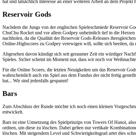
hat und tatsächlich Interesse an einer weiteren Arbeit an dem Projekt
Reservoir Gods
Nachdem die Jungs von der englischen Spieleschmiede Reservoir Gods
ChuChu Rocket und vor allem Godpey unheimlich tief in die Herzen de
nachholen, da die Qualität der Reservoir Gods-Releases ihresgleiche
Online-Highscores zu Godpey verewigen will, sollte sich beeilen, da 
Abgesehen davon kündigt sich seit geraumer Zeit ein würdiger Nachfo
Spieles. Sicher scheint im Moment nur, dass wir noch vor Weihnachte
Für die Online Scores, die letzten Neuigkeiten um das Reservoir God
wahrscheinlich auch ein Spiel aus dem Fundus der nicht fertig gestel
hat... Wir sind jedenfalls gespannt!
Bars
Zum Abschluss der Runde möchte ich noch einen kleinen Vorgeschmac
entwickelt.
Bars ist eine Umsetzung des Spielprinzips von Towers Of Hanoi, also 
ordnen, um diese zu löschen. Dabei gelten nur vertikale Kombinatio
löschen. Mit steigendem Level und Schwierigkeitsgrad artet dies schne