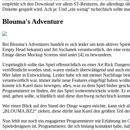
empfehle ich den Download vor allem ST-Besitzern, die allerdings üb
Diskette gespielt wird. Ach ja: Und „ein wenig“ tschechisch sollte m
Blouma's Adventure
Bei Blouma’s Adventures handelt es sich leider um kein aktives Spiel
Empty Head bekannt) und Jiri Suchanek verantwortlich, der eine erst
Einige dieser Mockup Screens sind unter [4] zu bewundern.
Ursprünglich sollte das Spiel offensichtlich zu einer Art Rick Dang
veröffentlicht worden sind, waren einfach überwältigend und auch ei
90er Jahre in Entwicklung. Leider habe ich mit meiner Nachfrage beim
verantwortlich war, immer mehr neue Features eingefügt haben wollte.
konnte ich Karel dazu bewegen, alles, was zu dem Spiel bisher gesch
Programmierer zu finden, der das Spiel weiterentwickeln würde. Er erk
sind, geben sollte, schließlich sind diese durchweg tschechisch komme
Wer einen Blick auf den Stand der Dinge wagen möchte, kann sich alle
„BLOUMA.BZ2“ ziehen, diese dürfte laut Karel den größten Teil des 
Nun fehlt nur noch ein engagierter Programmierer mit Erfahrung im C
Spieledesigners ist. Programmierer, die ich bislang kontaktet habe, 