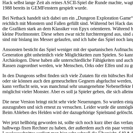
Hack selbst lange Zeit als reines ASCII-Spiel die Runde machte, wag
1988 bereits in GEMFenstern gespielt wurde.
Bei Nethack handelt sich dabei um ein „Dungeon Exploration Game“, di
reichlich mit Monstern und Fallen gefüllt sind. Während bei Hack da
die Grafiken stark an dem Klassiker von Epyx orientieren. Während be
kleine Pixelmonster. Diese sehen zwar nicht furchterregend aus, sin
sind mir bislang ins Messer gelaufen, und ich habe das Spiel noch l
Ansonsten besticht das Spiel weniger mit der spartanischen Aufmach
Generation gibt unheimlich viele Möglichkeiten zum Spielen. So ka
Archäologen. Diese haben alle unterschiedliche Fähigkeiten und auch
Rassen zugeordnet werden, wie Menschen, Orks oder Elfen und zu gut
In den Dungeons selbst finden sich viele Zutaten für ein hübsches Ro
oder sie können auch den gemeuchelten Gegnern abgeluchst werden, 
kann verflucht sein, was manchmal sehr unangenehme Nebeneffekte h
möglichst vieler Monster. Aber es soll ja Spieler geben, die sich allei
Die neue Version bringt nicht sehr viele Neuerungen. So wurden ein
auszugraben und sich erneut zu versuchen. Leider wurde die unmögli
Beim Ableben des Helden wird der dazugehörige Spielstand gelöscht
Wer jetzt hellhörig geworden ist, sollte sich noch kurz über das ve
halbwegs fixen Rechner zu haben, der außerdem auch ein paar vernünf