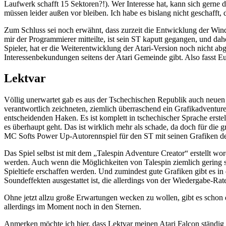
Laufwerk schafft 15 Sektoren?!). Wer Interesse hat, kann sich gerne
müssen leider außen vor bleiben. Ich habe es bislang nicht geschaff
Zum Schluss sei noch erwähnt, dass zurzeit die Entwicklung der Win
mir der Programmierer mitteilte, ist sein ST kaputt gegangen, und dah
Spieler, hat er die Weiterentwicklung der Atari-Version noch nicht ab
Interessenbekundungen seitens der Atari Gemeinde gibt. Also fasst E
Lektvar
Völlig unerwartet gab es aus der Tschechischen Republik auch neuen
verantwortlich zeichneten, ziemlich überraschend ein Grafikadventure
entscheidenden Haken. Es ist komplett in tschechischer Sprache erste
es überhaupt geht. Das ist wirklich mehr als schade, da doch für die 
MC Softs Power Up-Autorennspiel für den ST mit seinen Grafiken deu
Das Spiel selbst ist mit dem „Talespin Adventure Creator“ erstellt wo
werden. Auch wenn die Möglichkeiten von Talespin ziemlich gering si
Spieltiefe erschaffen werden. Und zumindest gute Grafiken gibt es i
Soundeffekten ausgestattet ist, die allerdings von der Wiedergabe-Rat
Ohne jetzt allzu große Erwartungen wecken zu wollen, gibt es schon d
allerdings im Moment noch in den Sternen.
Anmerken möchte ich hier, dass Lektvar meinen Atari Falcon ständig