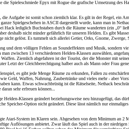
te die Spieleschmiede Epyx mit Rogue die grafische Umsetzung des Hac
e Aufgabe ist somit schon ziemlich klar. Es gilt in der Regel, ein Amu
s ganze Spielgeschehen in ASCII dargestellt wurde, kann man in Nethac
i Hack lediglich Buchstaben durch die Räume wanderten (ein „0“ ließ b
d aber deshalb nicht minder gefährlich für unseren Helden. Es gibt Ma
ange nicht gelöst. Es tummelt sich allerlei Getier, Orks, Gnome, Zwer
ung und dem völligen Fehlen an Soundeffekten und Musik, sondern vie
nn man zwischen 13 verschiedenen Helden-Klassen auswählen, angefan
 Waffen. Ziemlich abgefahren ist der Tourist, der die Monster mit sei
er Letzt der Gleichberechtigung halber auch als Mann oder Frau gene
llenspiel, es gibt jede Menge Räume zu erkunden, Fallen zu entschärfen
wie Geld, Waffen, Nahrung, Zaubertränke und vieles mehr - aber Vors
aben kann. Etwas schwachbrüstig ist die Rätselseite, Nethack beschr
ne daran sehr erfreuen können...
ige Helden-Klassen geändert beziehungsweise neu hinzugefügt, das dür
che Speicher-Option nicht geändert. Diese lässt nämlich nur einmalig
.
rlangte Atari-System im Klaren sein. Abgesehen von dem Minimum an 2 M
tige Auflösungen anbietet. Zwar läuft das Spiel auch in der niedrigen