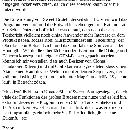
hingegen locker verzichten, da ich diese sowieso kaum oder nie
nutzen würde.
Die Entwicklung von Sweet 16 steht derzeit still. Trotzdem wird das
Programm verkauft und die Entwickler stehen gern mit Rat und Tat
zur Seite. Trotzdem hoffe ich etwas darauf, dass nach diesem
Testbericht vielleicht noch einige Anwender mehr Interesse an dem
Produkt haben, sodass Roni Music zumindest ein „Facelifting" der
Oberfläche in Betracht zieht und dazu notfalls die Sourcen aus der
Hand gibt. Würde die Oberfläche modernisiert und alle Dialoge und
Editoren konsequent in eigene GEM-Fenster gepackt werden,
könnte ich mir vorstellen, dass auch Besitzer von Clones,
Emulatoren (Steem) und mit Crafikkarten ausgestatteten klassischen
Ataris einen Kauf des bei Weitem nicht zu teuren Sequenzers, der
voll multitaskingfähig ist und auch unter MagiC und MiNT-Systeme
läuft, in Betracht zögen.
Ich jedenfalls bin vom Notator SL auf Sweet 16 umgestiegen, da ich
viele der Funktionen des großen Bruders nicht nutze und es leid bin,
extra für dieses eine Programm einen SM 124 anzuschließen und
TOS zu nutzen. Sweet 16 macht mir da trotz des etwas gekürzten
Leistungsumfangs einfach mehr Spaß. Hoffentlich gibt es eine
Zukunft... stc
Preise: