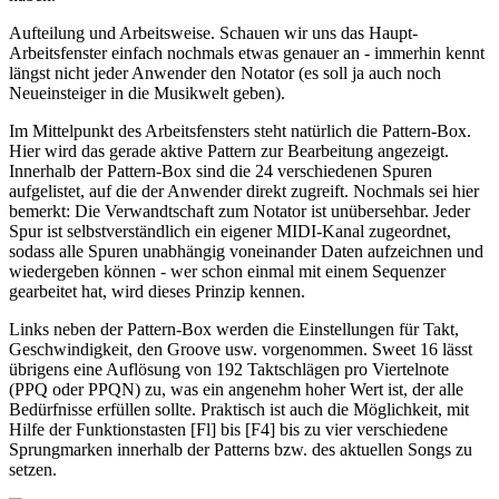
Aufteilung und Arbeitsweise. Schauen wir uns das Haupt-
Arbeitsfenster einfach nochmals etwas genauer an - immerhin kennt
längst nicht jeder Anwender den Notator (es soll ja auch noch
Neueinsteiger in die Musikwelt geben).
Im Mittelpunkt des Arbeitsfensters steht natürlich die Pattern-Box.
Hier wird das gerade aktive Pattern zur Bearbeitung angezeigt.
Innerhalb der Pattern-Box sind die 24 verschiedenen Spuren
aufgelistet, auf die der Anwender direkt zugreift. Nochmals sei hier
bemerkt: Die Verwandtschaft zum Notator ist unübersehbar. Jeder
Spur ist selbstverständlich ein eigener MIDI-Kanal zugeordnet,
sodass alle Spuren unabhängig voneinander Daten aufzeichnen und
wiedergeben können - wer schon einmal mit einem Sequenzer
gearbeitet hat, wird dieses Prinzip kennen.
Links neben der Pattern-Box werden die Einstellungen für Takt,
Geschwindigkeit, den Groove usw. vorgenommen. Sweet 16 lässt
übrigens eine Auflösung von 192 Taktschlägen pro Viertelnote
(PPQ oder PPQN) zu, was ein angenehm hoher Wert ist, der alle
Bedürfnisse erfüllen sollte. Praktisch ist auch die Möglichkeit, mit
Hilfe der Funktionstasten [Fl] bis [F4] bis zu vier verschiedene
Sprungmarken innerhalb der Patterns bzw. des aktuellen Songs zu
setzen.