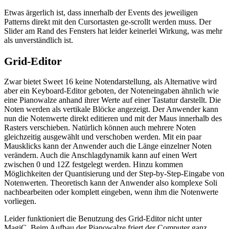
Etwas ärgerlich ist, dass innerhalb der Events des jeweiligen
Patterns direkt mit den Cursortasten ge-scrollt werden muss. Der
Slider am Rand des Fensters hat leider keinerlei Wirkung, was mehr
als unverständlich ist.
Grid-Editor
Zwar bietet Sweet 16 keine Notendarstellung, als Alternative wird
aber ein Keyboard-Editor geboten, der Noteneingaben ähnlich wie
eine Pianowalze anhand ihrer Werte auf einer Tastatur darstellt. Die
Noten werden als vertikale Blöcke angezeigt. Der Anwender kann
nun die Notenwerte direkt editieren und mit der Maus innerhalb des
Rasters verschieben. Natürlich können auch mehrere Noten
gleichzeitig ausgewählt und verschoben werden. Mit ein paar
Mausklicks kann der Anwender auch die Länge einzelner Noten
verändern. Auch die Anschlagdynamik kann auf einen Wert
zwischen 0 und 12Z festgelegt werden. Hinzu kommen
Möglichkeiten der Quantisierung und der Step-by-Step-Eingabe von
Notenwerten. Theoretisch kann der Anwender also komplexe Soli
nachbearbeiten oder komplett eingeben, wenn ihm die Notenwerte
vorliegen.
Leider funktioniert die Benutzung des Grid-Editor nicht unter
MagiC. Beim Aufbau der Pianowalze friert der Computer ganz