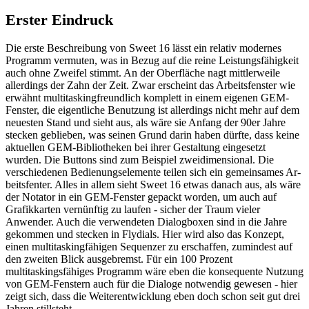
Erster Eindruck
Die erste Beschreibung von Sweet 16 lässt ein relativ modernes
Programm vermuten, was in Bezug auf die reine Leistungsfähigkeit
auch ohne Zweifel stimmt. An der Oberfläche nagt mittlerweile
allerdings der Zahn der Zeit. Zwar erscheint das Arbeitsfenster wie
erwähnt multitaskingfreundlich komplett in einem eigenen GEM-
Fenster, die eigentliche Benutzung ist allerdings nicht mehr auf dem
neuesten Stand und sieht aus, als wäre sie Anfang der 90er Jahre
stecken geblieben, was seinen Grund darin haben dürfte, dass keine
aktuellen GEM-Bibliotheken bei ihrer Gestaltung eingesetzt
wurden. Die Buttons sind zum Beispiel zweidimensional. Die
verschiedenen Bedienungselemente teilen sich ein gemeinsames Ar-
beitsfenter. Alles in allem sieht Sweet 16 etwas danach aus, als wäre
der Notator in ein GEM-Fenster gepackt worden, um auch auf
Grafikkarten vernünftig zu laufen - sicher der Traum vieler
Anwender. Auch die verwendeten Dialogboxen sind in die Jahre
gekommen und stecken in Flydials. Hier wird also das Konzept,
einen multitaskingfähigen Sequenzer zu erschaffen, zumindest auf
den zweiten Blick ausgebremst. Für ein 100 Prozent
multitaskingsfähiges Programm wäre eben die konsequente Nutzung
von GEM-Fenstern auch für die Dialoge notwendig gewesen - hier
zeigt sich, dass die Weiterentwicklung eben doch schon seit gut drei
Jahren stillsteht.