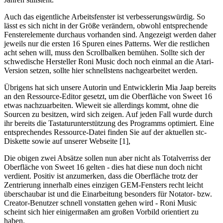
Auch das eigentliche Arbeitsfenster ist verbesserungswürdig. So
lässt es sich nicht in der Größe verändern, obwohl entsprechende
Fensterelemente durchaus vorhanden sind. Angezeigt werden daher
jeweils nur die ersten 16 Spuren eines Patterns. Wer die restlichen
acht sehen will, muss den Scrollbalken bemühen. Sollte sich der
schwedische Hersteller Roni Music doch noch einmal an die Atari-
Version setzen, sollte hier schnellstens nachgearbeitet werden.
Übrigens hat sich unsere Autorin und Entwicklerin Mia Jaap bereits
an den Ressource-Editor gesetzt, um die Oberfläche von Sweet 16
etwas nachzuarbeiten. Wieweit sie allerdings kommt, ohne die
Sourcen zu besitzen, wird sich zeigen. Auf jeden Fall wurde durch
ihr bereits die Tastaturunterstützung des Programms optimiert. Eine
entsprechendes Ressource-Datei finden Sie auf der aktuellen stc-
Diskette sowie auf unserer Webseite [1],
Die obigen zwei Absätze sollen nun aber nicht als Totalverriss der
Oberfläche von Sweet 16 gelten - dies hat diese nun doch nicht
verdient. Positiv ist anzumerken, dass die Oberfläche trotz der
Zentrierung innerhalb eines einzigen GEM-Fensters recht leicht
überschaubar ist und die Einarbeitung besonders für Notator- bzw.
Creator-Benutzer schnell vonstatten gehen wird - Roni Music
scheint sich hier einigermaßen am großen Vorbild orientiert zu
haben.