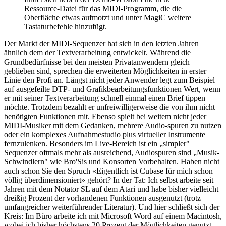
Ressource-Datei für das MIDI-Programm, die die
Oberfläche etwas aufmotzt und unter MagiC weitere
Tastaturbefehle hinzufügt.
Der Markt der MIDI-Sequenzer hat sich in den letzten Jahren
ähnlich dem der Textverarbeitung entwickelt. Während die
Grundbedürfnisse bei den meisten Privatanwendern gleich
geblieben sind, sprechen die erweiterten Möglichkeiten in erster
Linie den Profi an. Längst nicht jeder Anwender legt zum Beispiel
auf ausgefeilte DTP- und Grafikbearbeitungsfunktionen Wert, wenn
er mit seiner Textverarbeitung schnell einmal einen Brief tippen
möchte. Trotzdem bezahlt er unfreiwilligerweise die von ihm nicht
benötigten Funktionen mit. Ebenso spielt bei weitem nicht jeder
MIDI-Musiker mit dem Gedanken, mehrere Audio-spuren zu nutzen
oder ein komplexes Aufnahmestudio plus virtueller Instrumente
fernzulenken. Besonders im Live-Bereich ist ein „simpler"
Sequenzer oftmals mehr als ausreichend, Audiospuren sind „Musik-
Schwindlern" wie Bro'Sis und Konsorten Vorbehalten. Haben nicht
auch schon Sie den Spruch «Eigentlich ist Cubase für mich schon
völlig überdimensioniert» gehört? In der Tat: Ich selbst arbeite seit
Jahren mit dem Notator SL auf dem Atari und habe bisher vielleicht
dreißig Prozent der vorhandenen Funktionen ausgenutzt (trotz
umfangreicher weiterführender Literatur). Und hier schließt sich der
Kreis: Im Büro arbeite ich mit Microsoft Word auf einem Macintosh,
wobei ich bisher höchstens 20 Prozent der Möglichkeiten genutzt