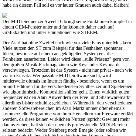
habe (in diesem Fall soll es vor lauter Grausen auch dabei bleiben).
Der MIDI-Sequenzer Sweet 16 bringt seine Funktionen komplett in
einem GEM-Fenster unter und funktioniert daher auch auf
Grafikkarten und unter Emulationen wie STEEM.
Der Atari hat ohne Zweifel nach wie vor viele Fans unter Musikern.
Viele nutzen den ST zum Beispiel für das Festhalten spontaner
Ideen, bevor sie auf einem ausgeklügelten System erst die
Feinheiten ausarbeiten. Leider wird diese „stille Präsenz" gern von
den großen Musik-Fachmagazinen wie Keys oder Keyboards
verschwiegen. Trotzdem ist das System - nicht nur privat - nach wie
vor im Einsatz. Wer passable MIDI-Software sucht, wird
mittlerweile oftmals im Internet fündig - besonders, wenn es um
Sound-Editoren für die verschiedensten Synthesizer und Spielereien
wie algorithmische Kompositionshilfen geht. Einen wirklich guten
Sequenzer ist den Atari-Anwendern der Free- und Sharewaremarkt
allerdings bisher schuldig geblieben. Während in den verschiedenen
anderen Softwarebereichen im Atari-Markt immer öfter ehemals
kommerzielle Programme von ihren Herstellern zur Freeware erklärt
werden, da diese keinen wirklichen Nutzen (sprich: Gewinn) mehr
daraus ziehen, hält sich der ehemals professionelle MIDI-Bereich
seltsam bedeckt. Weder Steinberg noch Emagic (oder sollten wir
sagen: Apple) haben sich bisher durchringen können, ihre