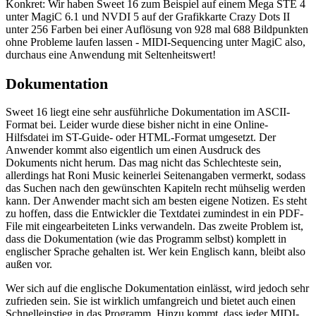
Konkret: Wir haben Sweet 16 zum Beispiel auf einem Mega STE 4
unter MagiC 6.1 und NVDI 5 auf der Grafikkarte Crazy Dots II
unter 256 Farben bei einer Auflösung von 928 mal 688 Bildpunkten
ohne Probleme laufen lassen - MIDI-Sequencing unter MagiC also,
durchaus eine Anwendung mit Seltenheitswert!
Dokumentation
Sweet 16 liegt eine sehr ausführliche Dokumentation im ASCII-
Format bei. Leider wurde diese bisher nicht in eine Online-
Hilfsdatei im ST-Guide- oder HTML-Format umgesetzt. Der
Anwender kommt also eigentlich um einen Ausdruck des
Dokuments nicht herum. Das mag nicht das Schlechteste sein,
allerdings hat Roni Music keinerlei Seitenangaben vermerkt, sodass
das Suchen nach den gewünschten Kapiteln recht mühselig werden
kann. Der Anwender macht sich am besten eigene Notizen. Es steht
zu hoffen, dass die Entwickler die Textdatei zumindest in ein PDF-
File mit eingearbeiteten Links verwandeln. Das zweite Problem ist,
dass die Dokumentation (wie das Programm selbst) komplett in
englischer Sprache gehalten ist. Wer kein Englisch kann, bleibt also
außen vor.
Wer sich auf die englische Dokumentation einlässt, wird jedoch sehr
zufrieden sein. Sie ist wirklich umfangreich und bietet auch einen
Schnelleinstieg in das Programm. Hinzu kommt, dass jeder MIDI-