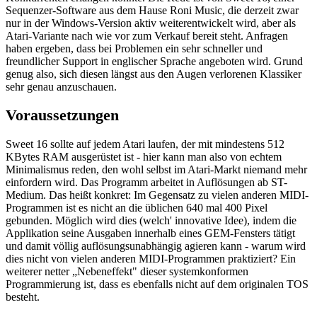
Sequenzer-Software aus dem Hause Roni Music, die derzeit zwar
nur in der Windows-Version aktiv weiterentwickelt wird, aber als
Atari-Variante nach wie vor zum Verkauf bereit steht. Anfragen
haben ergeben, dass bei Problemen ein sehr schneller und
freundlicher Support in englischer Sprache angeboten wird. Grund
genug also, sich diesen längst aus den Augen verlorenen Klassiker
sehr genau anzuschauen.
Voraussetzungen
Sweet 16 sollte auf jedem Atari laufen, der mit mindestens 512
KBytes RAM ausgerüstet ist - hier kann man also von echtem
Minimalismus reden, den wohl selbst im Atari-Markt niemand mehr
einfordern wird. Das Programm arbeitet in Auflösungen ab ST-
Medium. Das heißt konkret: Im Gegensatz zu vielen anderen MIDI-
Programmen ist es nicht an die üblichen 640 mal 400 Pixel
gebunden. Möglich wird dies (welch' innovative Idee), indem die
Applikation seine Ausgaben innerhalb eines GEM-Fensters tätigt
und damit völlig auflösungsunabhängig agieren kann - warum wird
dies nicht von vielen anderen MIDI-Programmen praktiziert? Ein
weiterer netter „Nebeneffekt" dieser systemkonformen
Programmierung ist, dass es ebenfalls nicht auf dem originalen TOS
besteht.