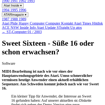
1990
1991
1992
1993
Atari Inside
▾
1994
1995
1996
ATARImagazin
▾
1987
1988
1989
Atari Phile
Happy Computer
Computer Kontakt
Atari Times
Hitdisk
ACE NSW Inside Info
Atari Update
STraight Up
atos
← ST-Computer 01 / 2003
Sweet Sixteen - Süße 16 oder
schon erwachsen?
Software
MIDI-Bearbeitung ist nach wie vor eines der
Hauptanwendungsgebiete des Atari. Umso schmerzlicher
vermissen heutige Anwender einen aktuell erhältlichen
Sequenzer. Aus Schweden kommt jedoch nach wie vor Sweet
16.
Ein kleiner Tipp für Anwender, die Interesse an Sweet
16 gefunden haben: Auf unserer aktuellen stc-Diskette
findet sich neben der Demo-Version eine neue