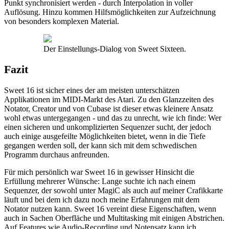
Punkt synchronisiert werden - durch Interpolation in voller
Auflösung. Hinzu kommen Hilfsmöglichkeiten zur Aufzeichnung
von besonders komplexen Material.
Der Einstellungs-Dialog von Sweet Sixteen.
Fazit
Sweet 16 ist sicher eines der am meisten unterschätzen
Applikationen im MIDI-Markt des Atari. Zu den Glanzzeiten des
Notator, Creator und von Cubase ist dieser etwas kleinere Ansatz
wohl etwas untergegangen - und das zu unrecht, wie ich finde: Wer
einen sicheren und unkomplizierten Sequenzer sucht, der jedoch
auch einige ausgefeilte Möglichkeiten bietet, wenn in die Tiefe
gegangen werden soll, der kann sich mit dem schwedischen
Programm durchaus anfreunden.
Für mich persönlich war Sweet 16 in gewisser Hinsicht die
Erfüllung mehrerer Wünsche: Lange suchte ich nach einem
Sequenzer, der sowohl unter MagiC als auch auf meiner Crafikkarte
läuft und bei dem ich dazu noch meine Erfahrungen mit dem
Notator nutzen kann. Sweet 16 vereint diese Eigenschaften, wenn
auch in Sachen Oberfläche und Multitasking mit einigen Abstrichen.
Auf Features wie Audio-Recording und Notensatz kann ich