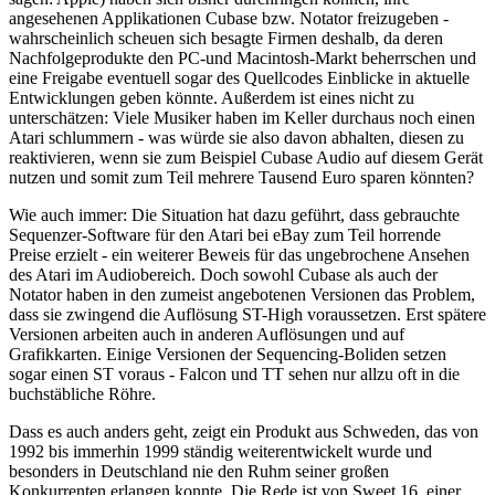
angesehenen Applikationen Cubase bzw. Notator freizugeben -
wahrscheinlich scheuen sich besagte Firmen deshalb, da deren
Nachfolgeprodukte den PC-und Macintosh-Markt beherrschen und
eine Freigabe eventuell sogar des Quellcodes Einblicke in aktuelle
Entwicklungen geben könnte. Außerdem ist eines nicht zu
unterschätzen: Viele Musiker haben im Keller durchaus noch einen
Atari schlummern - was würde sie also davon abhalten, diesen zu
reaktivieren, wenn sie zum Beispiel Cubase Audio auf diesem Gerät
nutzen und somit zum Teil mehrere Tausend Euro sparen könnten?
Wie auch immer: Die Situation hat dazu geführt, dass gebrauchte
Sequenzer-Software für den Atari bei eBay zum Teil horrende
Preise erzielt - ein weiterer Beweis für das ungebrochene Ansehen
des Atari im Audiobereich. Doch sowohl Cubase als auch der
Notator haben in den zumeist angebotenen Versionen das Problem,
dass sie zwingend die Auflösung ST-High voraussetzen. Erst spätere
Versionen arbeiten auch in anderen Auflösungen und auf
Grafikkarten. Einige Versionen der Sequencing-Boliden setzen
sogar einen ST voraus - Falcon und TT sehen nur allzu oft in die
buchstäbliche Röhre.
Dass es auch anders geht, zeigt ein Produkt aus Schweden, das von
1992 bis immerhin 1999 ständig weiterentwickelt wurde und
besonders in Deutschland nie den Ruhm seiner großen
Konkurrenten erlangen konnte. Die Rede ist von Sweet 16, einer