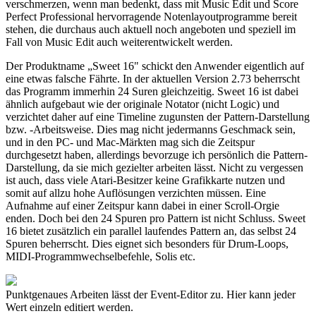
verschmerzen, wenn man bedenkt, dass mit Music Edit und Score
Perfect Professional hervorragende Notenlayoutprogramme bereit
stehen, die durchaus auch aktuell noch angeboten und speziell im
Fall von Music Edit auch weiterentwickelt werden.
Der Produktname „Sweet 16" schickt den Anwender eigentlich auf
eine etwas falsche Fährte. In der aktuellen Version 2.73 beherrscht
das Programm immerhin 24 Suren gleichzeitig. Sweet 16 ist dabei
ähnlich aufgebaut wie der originale Notator (nicht Logic) und
verzichtet daher auf eine Timeline zugunsten der Pattern-Darstellung
bzw. -Arbeitsweise. Dies mag nicht jedermanns Geschmack sein,
und in den PC- und Mac-Märkten mag sich die Zeitspur
durchgesetzt haben, allerdings bevorzuge ich persönlich die Pattern-
Darstellung, da sie mich gezielter arbeiten lässt. Nicht zu vergessen
ist auch, dass viele Atari-Besitzer keine Grafikkarte nutzen und
somit auf allzu hohe Auflösungen verzichten müssen. Eine
Aufnahme auf einer Zeitspur kann dabei in einer Scroll-Orgie
enden. Doch bei den 24 Spuren pro Pattern ist nicht Schluss. Sweet
16 bietet zusätzlich ein parallel laufendes Pattern an, das selbst 24
Spuren beherrscht. Dies eignet sich besonders für Drum-Loops,
MIDI-Programmwechselbefehle, Solis etc.
Punktgenaues Arbeiten lässt der Event-Editor zu. Hier kann jeder
Wert einzeln editiert werden.