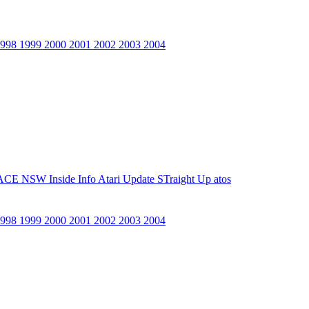
1998
1999
2000
2001
2002
2003
2004
ACE NSW Inside Info
Atari Update
STraight Up
atos
1998
1999
2000
2001
2002
2003
2004