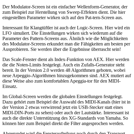
Der Modulator-Screen ist ein einfacher Wellenform-Generator, der
zum Beispiel zur Herstellung von Sweep-Effekten dient. Die hier
eingestellten Parameter wirken sich auf den Pat-tern-Screen aus.
Interessant für Klangtüftler ist auch der Logic-Screen. Hier wird ein
LFO simuliert. Die Einstellungen wirken sich wiederum auf die
Parameter des Pattern-Screens aus. Ähnlich wie die Möglichkeiten
des Modulator-Screens erkundet man die Fähigkeiten am besten per
Ausprobieren. Sie werden über die Ergebnisse überrascht sein!
Das Scale-Fenster dient als Index-Funktion von AEX. Hier werden
die die Noten-Limits festgelegt. Auch ein Zufalls-Generator steht
bereit. In der Version 2.0 werden 48 Algorithmen geboten, wobei
neue Arpeggio-Algorithmen hinzugekommen sind. AEX mutiert auf
diese Weise also zum komfortablen Apeggia-tor für den MIDI-
Einsatz.
Im Global-Screen werden die globalen Einstellungen festgelegt.
Dazu gehört zum Beispiel die Auswahl des MIDI-Kanals (hier ist in
der Version 2 etwas verwirrend jetzt ein USB-Stecker statt eines
MlDI-DIN-Ports zu sehen) oder auch der Lautstärke. Interessant ist
auch die direkte Unterstützung des XG-Standards von Yamaha. So
können hier zum Beispiel direkt die Filter angesprochen werden.
Abgerundet wird die Fensteraufteilung noch durch den Transport-