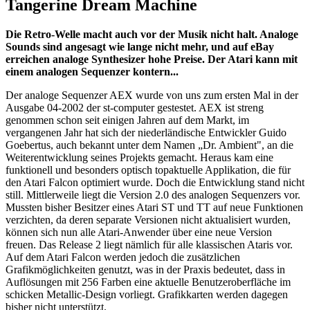
Tangerine Dream Machine
Die Retro-Welle macht auch vor der Musik nicht halt. Analoge
Sounds sind angesagt wie lange nicht mehr, und auf eBay
erreichen analoge Synthesizer hohe Preise. Der Atari kann mit
einem analogen Sequenzer kontern...
Der analoge Sequenzer AEX wurde von uns zum ersten Mal in der
Ausgabe 04-2002 der st-computer gestestet. AEX ist streng
genommen schon seit einigen Jahren auf dem Markt, im
vergangenen Jahr hat sich der niederländische Entwickler Guido
Goebertus, auch bekannt unter dem Namen „Dr. Ambient", an die
Weiterentwicklung seines Projekts gemacht. Heraus kam eine
funktionell und besonders optisch topaktuelle Applikation, die für
den Atari Falcon optimiert wurde. Doch die Entwicklung stand nicht
still. Mittlerweile liegt die Version 2.0 des analogen Sequenzers vor.
Mussten bisher Besitzer eines Atari ST und TT auf neue Funktionen
verzichten, da deren separate Versionen nicht aktualisiert wurden,
können sich nun alle Atari-Anwender über eine neue Version
freuen. Das Release 2 liegt nämlich für alle klassischen Ataris vor.
Auf dem Atari Falcon werden jedoch die zusätzlichen
Grafikmöglichkeiten genutzt, was in der Praxis bedeutet, dass in
Auflösungen mit 256 Farben eine aktuelle Benutzeroberfläche im
schicken Metallic-Design vorliegt. Grafikkarten werden dagegen
bisher nicht unterstützt.