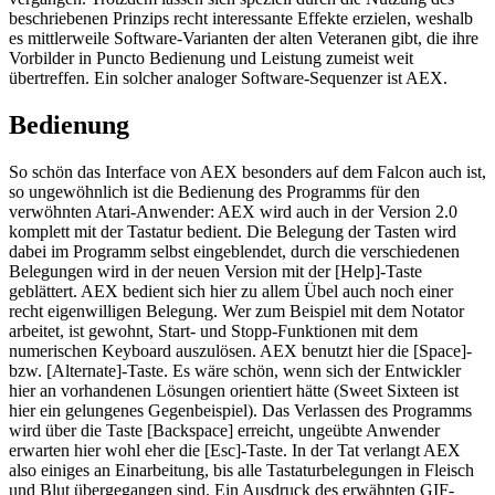
beschriebenen Prinzips recht interessante Effekte erzielen, weshalb
es mittlerweile Software-Varianten der alten Veteranen gibt, die ihre
Vorbilder in Puncto Bedienung und Leistung zumeist weit
übertreffen. Ein solcher analoger Software-Sequenzer ist AEX.
Bedienung
So schön das Interface von AEX besonders auf dem Falcon auch ist,
so ungewöhnlich ist die Bedienung des Programms für den
verwöhnten Atari-Anwender: AEX wird auch in der Version 2.0
komplett mit der Tastatur bedient. Die Belegung der Tasten wird
dabei im Programm selbst eingeblendet, durch die verschiedenen
Belegungen wird in der neuen Version mit der [Help]-Taste
geblättert. AEX bedient sich hier zu allem Übel auch noch einer
recht eigenwilligen Belegung. Wer zum Beispiel mit dem Notator
arbeitet, ist gewohnt, Start- und Stopp-Funktionen mit dem
numerischen Keyboard auszulösen. AEX benutzt hier die [Space]-
bzw. [Alternate]-Taste. Es wäre schön, wenn sich der Entwickler
hier an vorhandenen Lösungen orientiert hätte (Sweet Sixteen ist
hier ein gelungenes Gegenbeispiel). Das Verlassen des Programms
wird über die Taste [Backspace] erreicht, ungeübte Anwender
erwarten hier wohl eher die [Esc]-Taste. In der Tat verlangt AEX
also einiges an Einarbeitung, bis alle Tastaturbelegungen in Fleisch
und Blut übergegangen sind. Ein Ausdruck des erwähnten GIF-