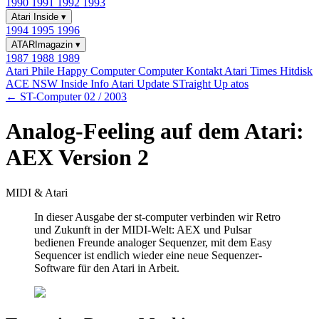
1990
1991
1992
1993
Atari Inside
▾
1994
1995
1996
ATARImagazin
▾
1987
1988
1989
Atari Phile
Happy Computer
Computer Kontakt
Atari Times
Hitdisk
ACE NSW Inside Info
Atari Update
STraight Up
atos
← ST-Computer 02 / 2003
Analog-Feeling auf dem Atari:
AEX Version 2
MIDI & Atari
In dieser Ausgabe der st-computer verbinden wir Retro
und Zukunft in der MIDI-Welt: AEX und Pulsar
bedienen Freunde analoger Sequenzer, mit dem Easy
Sequencer ist endlich wieder eine neue Sequenzer-
Software für den Atari in Arbeit.