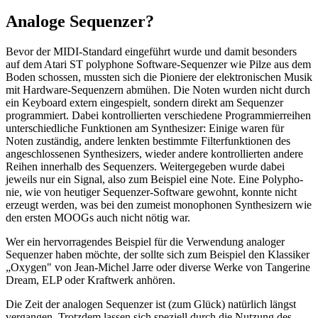
Analoge Sequenzer?
Bevor der MIDI-Standard eingeführt wurde und damit besonders
auf dem Atari ST polyphone Software-Sequenzer wie Pilze aus dem
Boden schossen, mussten sich die Pioniere der elektronischen Musik
mit Hardware-Sequenzern abmühen. Die Noten wurden nicht durch
ein Keyboard extern eingespielt, sondern direkt am Sequenzer
programmiert. Dabei kontrollierten verschiedene Programmierreihen
unterschiedliche Funktionen am Synthesizer: Einige waren für
Noten zuständig, andere lenkten bestimmte Filterfunktionen des
angeschlossenen Synthesizers, wieder andere kontrollierten andere
Reihen innerhalb des Sequenzers. Weitergegeben wurde dabei
jeweils nur ein Signal, also zum Beispiel eine Note. Eine Polypho-
nie, wie von heutiger Sequenzer-Software gewohnt, konnte nicht
erzeugt werden, was bei den zumeist monophonen Synthesizern wie
den ersten MOOGs auch nicht nötig war.
Wer ein hervorragendes Beispiel für die Verwendung analoger
Sequenzer haben möchte, der sollte sich zum Beispiel den Klassiker
„Oxygen" von Jean-Michel Jarre oder diverse Werke von Tangerine
Dream, ELP oder Kraftwerk anhören.
Die Zeit der analogen Sequenzer ist (zum Glück) natürlich längst
vergangen. Trotzdem lassen sich speziell durch die Nutzung des