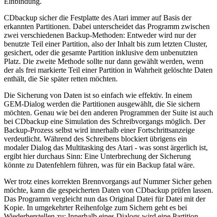
Einbindung.
CDbackup sicher die Festplatte des Atari immer auf Basis der
erkannten Partitionen. Dabei unterscheidet das Programm zwischen
zwei verschiedenen Backup-Methoden: Entweder wird nur der
benutzte Teil einer Partition, also der Inhalt bis zum letzten Cluster,
gesichert, oder die gesamte Partition inklusive dem unbenutzten
Platz. Die zweite Methode sollte nur dann gewählt werden, wenn
der als frei markierte Teil einer Partition in Wahrheit gelöschte Daten
enthält, die Sie später retten möchten.
Die Sicherung von Daten ist so einfach wie effektiv. In einem
GEM-Dialog werden die Partitionen ausgewählt, die Sie sichern
möchten. Genau wie bei den anderen Programmen der Suite ist auch
bei CDbackup eine Simulation des Schreibvorgangs möglich. Der
Backup-Prozess selbst wird innerhalb einer Fortschrittsanzeige
verdeutlicht. Während des Schreibens blockiert übrigens ein
modaler Dialog das Multitasking des Atari - was sonst ärgerlich ist,
ergibt hier durchaus Sinn: Eine Unterbrechung der Sicherung
könnte zu Datenfehlern führen, was für ein Backup fatal wäre.
Wer trotz eines korrekten Brennvorgangs auf Nummer Sicher gehen
möchte, kann die gespeicherten Daten von CDbackup prüfen lassen.
Das Programm vergleicht nun das Original Datei für Datei mit der
Kopie. In umgekehrter Reihenfolge zum Sichern geht es bei
Wiederherstellen zu: Innerhalb eines Dialogs wird eine Partition