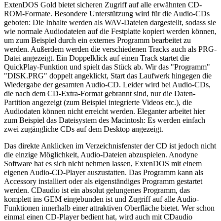
ExtenDOS Gold bietet sicheren Zugriff auf alle erwähnten CD-
ROM-Formate. Besondere Unterstützung wird für die Audio-CDs
geboten: Die Inhalte werden als WAV-Dateien dargestellt, sodass sie
wie normale Audiodateien auf die Festplatte kopiert werden können,
um zum Beispiel durch ein externes Programm bearbeitet zu
werden. Außerdem werden die verschiedenen Tracks auch als PRG-
Datei angezeigt. Ein Doppelklick auf einen Track startet die
QuickPlay-Funktion und spielt das Stück ab. Wir das "Programm"
"DISK.PRG" doppelt angeklickt, Start das Laufwerk hingegen die
Wiedergabe der gesamten Audio-CD. Leider wird bei Audio-CDs,
die nach dem CD-Extra-Format gebrannt sind, nur die Daten-
Partition angezeigt (zum Beispiel integrierte Videos etc.), die
Audiodaten können nicht erreicht werden. Eleganter arbeitet hier
zum Beispiel das Dateisystem des Macintosh: Es werden einfach
zwei zugängliche CDs auf dem Desktop angezeigt.
Das direkte Anklicken im Verzeichnisfenster der CD ist jedoch nicht
die einzige Möglichkeit, Audio-Dateien abzuspielen. Anodyne
Software hat es sich nicht nehmen lassen, ExtenDOS mit einem
eigenen Audio-CD-Player auszustatten. Das Programm kann als
Accessory installiert oder als eigenständiges Programm gestartet
werden. CDaudio ist ein absolut gelungenes Programm, das
komplett ins GEM eingebunden ist und Zugriff auf alle Audio-
Funktionen innerhalb einer attraktiven Oberfläche bietet. Wer schon
einmal einen CD-Player bedient hat, wird auch mit CDaudio