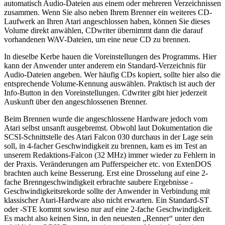
automatisch Audio-Dateien aus einem oder mehreren Verzeichnissen
zusammen. Wenn Sie also neben Ihrem Brenner ein weiteres CD-
Laufwerk an Ihren Atari angeschlossen haben, können Sie dieses
Volume direkt anwählen, CDwriter übernimmt dann die darauf
vorhandenen WAV-Dateien, um eine neue CD zu brennen.
In dieselbe Kerbe hauen die Voreinstellungen des Programms. Hier
kann der Anwender unter anderem ein Standard-Verzeichnis für
Audio-Dateien angeben. Wer häufig CDs kopiert, sollte hier also die
entsprechende Volume-Kennung auswählen. Praktisch ist auch der
Info-Button in den Voreinstellungen. Cdwriter gibt hier jederzeit
Auskunft über den angeschlossenen Brenner.
Beim Brennen wurde die angeschlossene Hardware jedoch vom
Atari selbst unsanft ausgebremst. Obwohl laut Dokumentation die
SCSI-Schnittstelle des Atari Falcon 030 durchaus in der Lage sein
soll, in 4-facher Geschwindigkeit zu brennen, kam es im Test an
unserem Redaktions-Falcon (32 MHz) immer wieder zu Fehlern in
der Praxis. Veränderungen am Pufferspeicher etc. von ExtenDOS
brachten auch keine Besserung. Erst eine Drosselung auf eine 2-
fache Brenngeschwindigkeit erbrachte saubere Ergebnisse -
Geschwindigkeitsrekorde sollte der Anwender in Verbindung mit
klassischer Atari-Hardware also nicht erwarten. Ein Standard-ST
oder -STE kommt sowieso nur auf eine 2-fache Geschwindigkeit.
Es macht also keinen Sinn, in den neuesten „Renner“ unter den