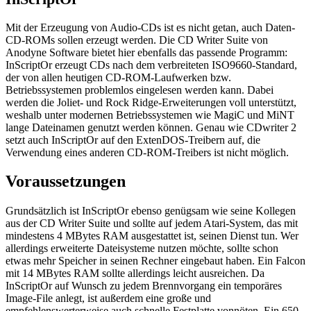
Mit der Erzeugung von Audio-CDs ist es nicht getan, auch Daten-
CD-ROMs sollen erzeugt werden. Die CD Writer Suite von
Anodyne Software bietet hier ebenfalls das passende Programm:
InScriptOr erzeugt CDs nach dem verbreiteten ISO9660-Standard,
der von allen heutigen CD-ROM-Laufwerken bzw.
Betriebssystemen problemlos eingelesen werden kann. Dabei
werden die Joliet- und Rock Ridge-Erweiterungen voll unterstützt,
weshalb unter modernen Betriebssystemen wie MagiC und MiNT
lange Dateinamen genutzt werden können. Genau wie CDwriter 2
setzt auch InScriptOr auf den ExtenDOS-Treibern auf, die
Verwendung eines anderen CD-ROM-Treibers ist nicht möglich.
Voraussetzungen
Grundsätzlich ist InScriptOr ebenso genügsam wie seine Kollegen
aus der CD Writer Suite und sollte auf jedem Atari-System, das mit
mindestens 4 MBytes RAM ausgestattet ist, seinen Dienst tun. Wer
allerdings erweiterte Dateisysteme nutzen möchte, sollte schon
etwas mehr Speicher in seinen Rechner eingebaut haben. Ein Falcon
mit 14 MBytes RAM sollte allerdings leicht ausreichen. Da
InScriptOr auf Wunsch zu jedem Brennvorgang ein temporäres
Image-File anlegt, ist außerdem eine große und
empfehlenswerterweise auch schnelle Festplatte vonnöten. Ein 650