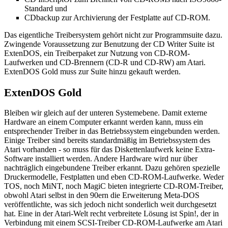
Standard und
CDbackup zur Archivierung der Festplatte auf CD-ROM.
Das eigentliche Treibersystem gehört nicht zur Programmsuite dazu.
Zwingende Voraussetzung zur Benutzung der CD Writer Suite ist
ExtenDOS, ein Treiberpaket zur Nutzung von CD-ROM-
Laufwerken und CD-Brennern (CD-R und CD-RW) am Atari.
ExtenDOS Gold muss zur Suite hinzu gekauft werden.
ExtenDOS Gold
Bleiben wir gleich auf der unteren Systemebene. Damit externe
Hardware an einem Computer erkannt werden kann, muss ein
entsprechender Treiber in das Betriebssystem eingebunden werden.
Einige Treiber sind bereits standardmäßig im Betriebssystem des
Atari vorhanden - so muss für das Diskettenlaufwerk keine Extra-
Software installiert werden. Andere Hardware wird nur über
nachträglich eingebundene Treiber erkannt. Dazu gehören spezielle
Druckermodelle, Festplatten und eben CD-ROM-Laufwerke. Weder
TOS, noch MiNT, noch MagiC bieten integrierte CD-ROM-Treiber,
obwohl Atari selbst in den 90ern die Erweiterung Meta-DOS
veröffentlichte, was sich jedoch nicht sonderlich weit durchgesetzt
hat. Eine in der Atari-Welt recht verbreitete Lösung ist Spin!, der in
Verbindung mit einem SCSI-Treiber CD-ROM-Laufwerke am Atari