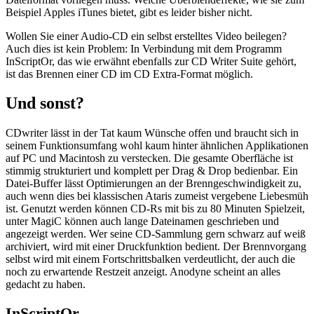
Beispiel Apples iTunes bietet, gibt es leider bisher nicht.
Wollen Sie einer Audio-CD ein selbst erstelltes Video beilegen?
Auch dies ist kein Problem: In Verbindung mit dem Programm
InScriptOr, das wie erwähnt ebenfalls zur CD Writer Suite gehört,
ist das Brennen einer CD im CD Extra-Format möglich.
Und sonst?
CDwriter lässt in der Tat kaum Wünsche offen und braucht sich in
seinem Funktionsumfang wohl kaum hinter ähnlichen Applikationen
auf PC und Macintosh zu verstecken. Die gesamte Oberfläche ist
stimmig strukturiert und komplett per Drag & Drop bedienbar. Ein
Datei-Buffer lässt Optimierungen an der Brenngeschwindigkeit zu,
auch wenn dies bei klassischen Ataris zumeist vergebene Liebesmüh
ist. Genutzt werden können CD-Rs mit bis zu 80 Minuten Spielzeit,
unter MagiC können auch lange Dateinamen geschrieben und
angezeigt werden. Wer seine CD-Sammlung gern schwarz auf weiß
archiviert, wird mit einer Druckfunktion bedient. Der Brennvorgang
selbst wird mit einem Fortschrittsbalken verdeutlicht, der auch die
noch zu erwartende Restzeit anzeigt. Anodyne scheint an alles
gedacht zu haben.
InScriptOr