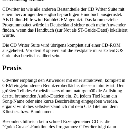
CDwriter ist wie alle anderen Bestandteile der CD Writer Suite mit
einem hervorragenden englischsprachigen Handbuch ausgerüstet.
Als Online-Hilfe wird BubbleGEM genutzt. Das kommerzielle
Programmpaket würde in Deutschland sicher noch mehr Anwender
finden, wenn das Handbuch (zur Not als ST-Guide-Datei) lokalisiert
würde.
Die CD Writer Suite wird übrigens komplett auf einer CD-ROM
ausgeliefert. Vor dem Kopieren auf die Festplatte muss ExtenDOS
Gold also bereits installiert sein.
Praxis
Cdwriter empfängt den Anwender mit einer attraktiven, komplett in
GEM eingebundenen Benutzeroberfläche, die sehr intuitiv ist. Den
größten Teil des Arbeitsfensters nimmt naturgemäß die Auflsitung
der zu brennenden Audio-Dateien ein. Zu jedem Titel kann ein
Song-Name oder eine kurze Beschreibung eingegeben werden,
ergänzt wird dies selbstverständlich mit dem CD-Titel und dem
Künstler- bzw. Bandnamen.
Besonders hilfreich beim schnell Erzeugen einer CD ist die
"QuickCreate"-Funktion des Programms: CDwriter trägt dann