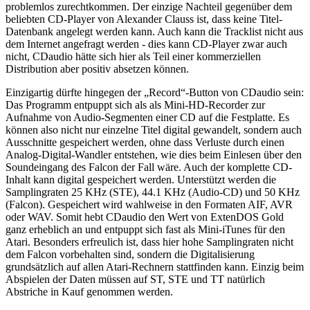
problemlos zurechtkommen. Der einzige Nachteil gegenüber dem
beliebten CD-Player von Alexander Clauss ist, dass keine Titel-
Datenbank angelegt werden kann. Auch kann die Tracklist nicht aus
dem Internet angefragt werden - dies kann CD-Player zwar auch
nicht, CDaudio hätte sich hier als Teil einer kommerziellen
Distribution aber positiv absetzen können.
Einzigartig dürfte hingegen der „Record“-Button von CDaudio sein:
Das Programm entpuppt sich als als Mini-HD-Recorder zur
Aufnahme von Audio-Segmenten einer CD auf die Festplatte. Es
können also nicht nur einzelne Titel digital gewandelt, sondern auch
Ausschnitte gespeichert werden, ohne dass Verluste durch einen
Analog-Digital-Wandler entstehen, wie dies beim Einlesen über den
Soundeingang des Falcon der Fall wäre. Auch der komplette CD-
Inhalt kann digital gespeichert werden. Unterstützt werden die
Samplingraten 25 KHz (STE), 44.1 KHz (Audio-CD) und 50 KHz
(Falcon). Gespeichert wird wahlweise in den Formaten AIF, AVR
oder WAV. Somit hebt CDaudio den Wert von ExtenDOS Gold
ganz erheblich an und entpuppt sich fast als Mini-iTunes für den
Atari. Besonders erfreulich ist, dass hier hohe Samplingraten nicht
dem Falcon vorbehalten sind, sondern die Digitalisierung
grundsätzlich auf allen Atari-Rechnern stattfinden kann. Einzig beim
Abspielen der Daten müssen auf ST, STE und TT natürlich
Abstriche in Kauf genommen werden.