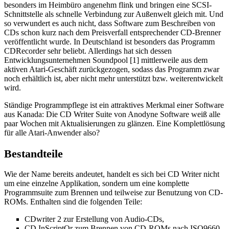
besonders im Heimbüro angenehm flink und bringen eine SCSI-
Schnittstelle als schnelle Verbindung zur Außenwelt gleich mit. Und
so verwundert es auch nicht, dass Software zum Beschreiben von
CDs schon kurz nach dem Preisverfall entsprechender CD-Brenner
veröffentlicht wurde. In Deutschland ist besonders das Programm
CDRecorder sehr beliebt. Allerdings hat sich dessen
Entwicklungsunternehmen Soundpool [1] mittlerweile aus dem
aktiven Atari-Geschäft zurückgezogen, sodass das Programm zwar
noch erhältlich ist, aber nicht mehr unterstützt bzw. weiterentwickelt
wird.
Ständige Programmpflege ist ein attraktives Merkmal einer Software
aus Kanada: Die CD Writer Suite von Anodyne Software weiß alle
paar Wochen mit Aktualisierungen zu glänzen. Eine Komplettlösung
für alle Atari-Anwender also?
Bestandteile
Wie der Name bereits andeutet, handelt es sich bei CD Writer nicht
um eine einzelne Applikation, sondern um eine komplette
Programmsuite zum Brennen und teilweise zur Benutzung von CD-
ROMs. Enthalten sind die folgenden Teile:
CDwriter 2 zur Erstellung von Audio-CDs,
CD InScriptOr zum Brennen von CD-ROMs nach ISO9660-