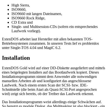
High Sierra,
ISO9660,
ISO9660 mit langen Dateinamen,
ISO9660 Rock Ridge,
CD Extra und
Single- und Multisession-CDs (sofern ein entsprechendes
Laufwerk vorliegt).
ExtenDOS arbeitet laut Hersteller mit allen bekannten TOS-
Betriebssystemen zusammen. In unseren Tests lief es problemlos
unter Single-TOS 4.04 und MagiC 6.2.
Installation
ExtenDOS Gold wird auf einer DD-Diskette ausgeliefert und mittels
eines beigelegten Installers auf das Bootlaufwerk kopiert. Dieses
Installationsprogramm nimmt dem Anwender alle notwendigen
manuellen Arbeiten ab und konfiguriert das angeschlossene
Laufwerk. Nach einem ersten Scan der SCSI- bzw. IDE-
Schnittstelle (die beim Atari als Quasi-SCSI-Port angesprochen
wird) zeigt sich bereits, ob der Treiber das Laufwerk erkennt.
Das Installationsprogramm weist allerdings einige Schwächen auf.
So benutzt es modale Dialog, das Multitasking ist also blockiert - ein