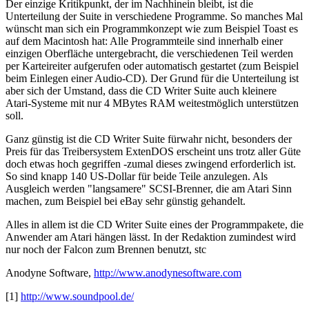
Der einzige Kritikpunkt, der im Nachhinein bleibt, ist die
Unterteilung der Suite in verschiedene Programme. So manches Mal
wünscht man sich ein Programmkonzept wie zum Beispiel Toast es
auf dem Macintosh hat: Alle Programmteile sind innerhalb einer
einzigen Oberfläche untergebracht, die verschiedenen Teil werden
per Karteireiter aufgerufen oder automatisch gestartet (zum Beispiel
beim Einlegen einer Audio-CD). Der Grund für die Unterteilung ist
aber sich der Umstand, dass die CD Writer Suite auch kleinere
Atari-Systeme mit nur 4 MBytes RAM weitestmöglich unterstützen
soll.
Ganz günstig ist die CD Writer Suite fürwahr nicht, besonders der
Preis für das Treibersystem ExtenDOS erscheint uns trotz aller Güte
doch etwas hoch gegriffen -zumal dieses zwingend erforderlich ist.
So sind knapp 140 US-Dollar für beide Teile anzulegen. Als
Ausgleich werden "langsamere" SCSI-Brenner, die am Atari Sinn
machen, zum Beispiel bei eBay sehr günstig gehandelt.
Alles in allem ist die CD Writer Suite eines der Programmpakete, die
Anwender am Atari hängen lässt. In der Redaktion zumindest wird
nur noch der Falcon zum Brennen benutzt, stc
Anodyne Software,
http://www.anodynesoftware.com
[1]
http://www.soundpool.de/