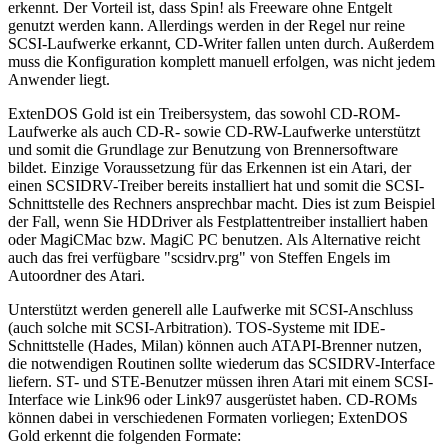
erkennt. Der Vorteil ist, dass Spin! als Freeware ohne Entgelt
genutzt werden kann. Allerdings werden in der Regel nur reine
SCSI-Laufwerke erkannt, CD-Writer fallen unten durch. Außerdem
muss die Konfiguration komplett manuell erfolgen, was nicht jedem
Anwender liegt.
ExtenDOS Gold ist ein Treibersystem, das sowohl CD-ROM-
Laufwerke als auch CD-R- sowie CD-RW-Laufwerke unterstützt
und somit die Grundlage zur Benutzung von Brennersoftware
bildet. Einzige Voraussetzung für das Erkennen ist ein Atari, der
einen SCSIDRV-Treiber bereits installiert hat und somit die SCSI-
Schnittstelle des Rechners ansprechbar macht. Dies ist zum Beispiel
der Fall, wenn Sie HDDriver als Festplattentreiber installiert haben
oder MagiCMac bzw. MagiC PC benutzen. Als Alternative reicht
auch das frei verfügbare "scsidrv.prg" von Steffen Engels im
Autoordner des Atari.
Unterstützt werden generell alle Laufwerke mit SCSI-Anschluss
(auch solche mit SCSI-Arbitration). TOS-Systeme mit IDE-
Schnittstelle (Hades, Milan) können auch ATAPI-Brenner nutzen,
die notwendigen Routinen sollte wiederum das SCSIDRV-Interface
liefern. ST- und STE-Benutzer müssen ihren Atari mit einem SCSI-
Interface wie Link96 oder Link97 ausgerüstet haben. CD-ROMs
können dabei in verschiedenen Formaten vorliegen; ExtenDOS
Gold erkennt die folgenden Formate: