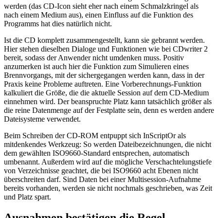
werden (das CD-Icon sieht eher nach einem Schmalzkringel als
nach einem Medium aus), einen Einfluss auf die Funktion des
Programms hat dies natürlich nicht.
Ist die CD komplett zusammengestellt, kann sie gebrannt werden.
Hier stehen dieselben Dialoge und Funktionen wie bei CDwriter 2
bereit, sodass der Anwender nicht umdenken muss. Positiv
anzumerken ist auch hier die Funktion zum Simulieren eines
Brennvorgangs, mit der sichergegangen werden kann, dass in der
Praxis keine Probleme auftreten. Eine Vorberechnungs-Funktion
kalkuliert die Größe, die die aktuelle Session auf dem CD-Medium
einnehmen wird. Der beanspruchte Platz kann tatsächlich größer als
die reine Datenmenge auf der Festplatte sein, denn es werden andere
Dateisysteme verwendet.
Beim Schreiben der CD-ROM entpuppt sich InScriptOr als
mitdenkendes Werkzeug: So werden Dateibezeichnungen, die nicht
dem gewählten ISO9660-Standard entsprechen, automatisch
umbenannt. Außerdem wird auf die mögliche Verschachtelungstiefe
von Verzeichnisse geachtet, die bei ISO9660 acht Ebenen nicht
überschreiten darf. Sind Daten bei einer Multisession-Aufnahme
bereits vorhanden, werden sie nicht nochmals geschrieben, was Zeit
und Platz spart.
Ausnahmen bestätigen die Regel