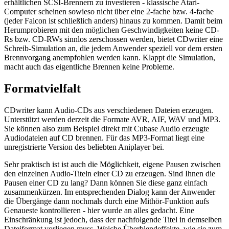
erhältlichen SCSI-Brennern zu investieren - klassische Atari-
Computer scheinen sowieso nicht über eine 2-fache bzw. 4-fache
(jeder Falcon ist schließlich anders) hinaus zu kommen. Damit beim
Herumprobieren mit den möglichen Geschwindigkeiten keine CD-
Rs bzw. CD-RWs sinnlos zerschossen werden, bietet CDwriter eine
Schreib-Simulation an, die jedem Anwender speziell vor dem ersten
Brennvorgang anempfohlen werden kann. Klappt die Simulation,
macht auch das eigentliche Brennen keine Probleme.
Formatvielfalt
CDwriter kann Audio-CDs aus verschiedenen Dateien erzeugen.
Unterstützt werden derzeit die Formate AVR, AIF, WAV und MP3.
Sie können also zum Beispiel direkt mit Cubase Audio erzeugte
Audiodateien auf CD brennen. Für das MP3-Format liegt eine
unregistrierte Version des beliebten Aniplayer bei.
Sehr praktisch ist ist auch die Möglichkeit, eigene Pausen zwischen
den einzelnen Audio-Titeln einer CD zu erzeugen. Sind Ihnen die
Pausen einer CD zu lang? Dann können Sie diese ganz einfach
zusammenkürzen. Im entsprechenden Dialog kann der Anwender
die Übergänge dann nochmals durch eine Mithör-Funktion aufs
Genaueste kontrollieren - hier wurde an alles gedacht. Eine
Einschränkung ist jedoch, dass der nachfolgende Titel in demselben
Dateiformat vorliegen muss. Weiche Überblendeffekte, wie sie zum