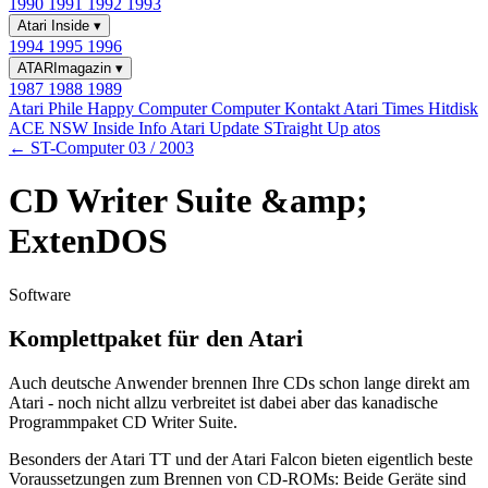
1990
1991
1992
1993
Atari Inside
▾
1994
1995
1996
ATARImagazin
▾
1987
1988
1989
Atari Phile
Happy Computer
Computer Kontakt
Atari Times
Hitdisk
ACE NSW Inside Info
Atari Update
STraight Up
atos
← ST-Computer 03 / 2003
CD Writer Suite &amp;
ExtenDOS
Software
Komplettpaket für den Atari
Auch deutsche Anwender brennen Ihre CDs schon lange direkt am
Atari - noch nicht allzu verbreitet ist dabei aber das kanadische
Programmpaket CD Writer Suite.
Besonders der Atari TT und der Atari Falcon bieten eigentlich beste
Voraussetzungen zum Brennen von CD-ROMs: Beide Geräte sind