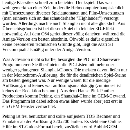
heutige Klassiker schnell zum beliebten Denkspiel. Das war
wohlgemerkt zu einer Zeit, in der die Heimcomputer hauptsächlich
mit Umsetzungen diverser Spielautomaten und Film-Umsetzungen
(man erinnere sich an das schauderhafte "Highlander") versorgt
wurden. Allerdings machte auch Shanghai nicht alle glücklich. Aus
Übersichtsgründen ist bei diesem Spiel ein leichter 3D-Effekt
notwendig. Auf dem C64 geriet dieser völlig daneben, während die
Amiga-Version am besten abschnitt. Obwohl es dafür eigentlich
keine besonderen technischen Gründe gibt, liegt die Atari ST-
Version qualitätsmäßig unter der Amiga-Version.
Was Activision nicht schaffte, besorgten die PD- und Shareware-
Programmierer: Sie überfluteten die PD-Listen mit mehr oder
weniger gelungenen Shanghai-Clones. Die meisten davon liefen nur
in der Monochrom-Auflösung, die für die detailreichen Spiel-Steine
am besten geeignet war. Nur wenige waren für die niedrige
Auflösung, und keines war auflösungsunabhängig (zumindest ist
keines der Redaktion bekannt). Aus dem Hause Pink Panther
Productions kommt Peking, ein Shanghai-Clone im GEM-Gewand.
Das Programm ist dabei schon etwas älter, wurde aber jetzt erst in
ein GEM-Fenster verfrachtet.
Peking ist frei benutzbar und sollte auf jedem TOS-Rechner und
Emulator ab der Auflösung 320x200 laufen. Es steht eine Online-
Hilfe im ST-Guide-Format bereit, zusätzlich wird BubbleGEM