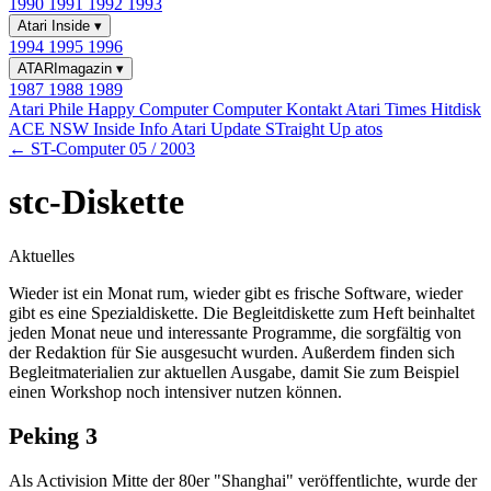
1990
1991
1992
1993
Atari Inside
▾
1994
1995
1996
ATARImagazin
▾
1987
1988
1989
Atari Phile
Happy Computer
Computer Kontakt
Atari Times
Hitdisk
ACE NSW Inside Info
Atari Update
STraight Up
atos
← ST-Computer 05 / 2003
stc-Diskette
Aktuelles
Wieder ist ein Monat rum, wieder gibt es frische Software, wieder
gibt es eine Spezialdiskette. Die Begleitdiskette zum Heft beinhaltet
jeden Monat neue und interessante Programme, die sorgfältig von
der Redaktion für Sie ausgesucht wurden. Außerdem finden sich
Begleitmaterialien zur aktuellen Ausgabe, damit Sie zum Beispiel
einen Workshop noch intensiver nutzen können.
Peking 3
Als Activision Mitte der 80er "Shanghai" veröffentlichte, wurde der