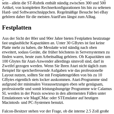
sein - allein die ST-Rubrik enthält ständig zwischen 300 und 500
Artikel, von kompletten Rechnerkonfigurationen bis hin zu seltenen
Hard- und Softwareschnäppchen. Regelmäßige Besuche bei eBay
gehören daher für die meisten AtariFans längst zum Alltag.
Festplatten
Aus der Sicht der 80er und 90er Jahre bieten Festplatten heutzutage
fast unglaubliche Kapazitäten an. Unter 30 GBytes ist fast keine
Platte mehr zu haben, die Messlatte wird ständig nach oben
erweitert, sodass Geräte, die früher höchstens in Serversystemen zu
finden waren, heute zum Arbeitsalltag gehören. Ob Kapazitäten um
100 Gbytes für Atari-Anwender allerdings sinnvoll sind, darf in
Zweifel gezogen werden. Wenn Sie Ihren Atari nicht täglich zum
Beispiel für speicherfressende Aufgaben wie das professionelle
Layout nutzen, sollten Sie mit Festplattengrößen von bis zu 10
GBytes eigentlich stets locker auskommen. Atari-Programme sind
aufgrund der minimalen Voraussetzungen eben sehr genügsam,
professionelle und somit leistungshungrige Programme wie Calamus
SL werden in der Praxis sowieso in den allermeisten Fällen unter
Emulationen wie MagiCMac oder STEmulator auf heutigen
Macintosh- und PC-Systemen benutzt.
Falcon-Besitzer stehen vor der Frage, ob die interne 2.5 Zoll große