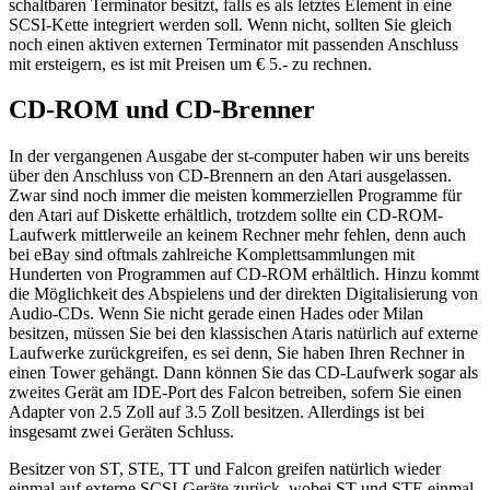
schaltbaren Terminator besitzt, falls es als letztes Element in eine
SCSI-Kette integriert werden soll. Wenn nicht, sollten Sie gleich
noch einen aktiven externen Terminator mit passenden Anschluss
mit ersteigern, es ist mit Preisen um € 5.- zu rechnen.
CD-ROM und CD-Brenner
In der vergangenen Ausgabe der st-computer haben wir uns bereits
über den Anschluss von CD-Brennern an den Atari ausgelassen.
Zwar sind noch immer die meisten kommerziellen Programme für
den Atari auf Diskette erhältlich, trotzdem sollte ein CD-ROM-
Laufwerk mittlerweile an keinem Rechner mehr fehlen, denn auch
bei eBay sind oftmals zahlreiche Komplettsammlungen mit
Hunderten von Programmen auf CD-ROM erhältlich. Hinzu kommt
die Möglichkeit des Abspielens und der direkten Digitalisierung von
Audio-CDs. Wenn Sie nicht gerade einen Hades oder Milan
besitzen, müssen Sie bei den klassischen Ataris natürlich auf externe
Laufwerke zurückgreifen, es sei denn, Sie haben Ihren Rechner in
einen Tower gehängt. Dann können Sie das CD-Laufwerk sogar als
zweites Gerät am IDE-Port des Falcon betreiben, sofern Sie einen
Adapter von 2.5 Zoll auf 3.5 Zoll besitzen. Allerdings ist bei
insgesamt zwei Geräten Schluss.
Besitzer von ST, STE, TT und Falcon greifen natürlich wieder
einmal auf externe SCSI-Geräte zurück, wobei ST und STE einmal