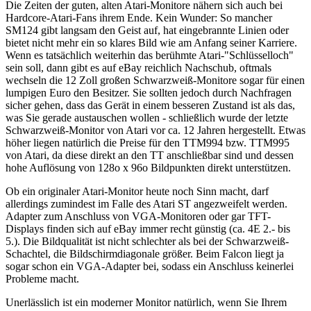
Die Zeiten der guten, alten Atari-Monitore nähern sich auch bei
Hardcore-Atari-Fans ihrem Ende. Kein Wunder: So mancher
SM124 gibt langsam den Geist auf, hat eingebrannte Linien oder
bietet nicht mehr ein so klares Bild wie am Anfang seiner Karriere.
Wenn es tatsächlich weiterhin das berühmte Atari-"Schlüsselloch"
sein soll, dann gibt es auf eBay reichlich Nachschub, oftmals
wechseln die 12 Zoll großen Schwarzweiß-Monitore sogar für einen
lumpigen Euro den Besitzer. Sie sollten jedoch durch Nachfragen
sicher gehen, dass das Gerät in einem besseren Zustand ist als das,
was Sie gerade austauschen wollen - schließlich wurde der letzte
Schwarzweiß-Monitor von Atari vor ca. 12 Jahren hergestellt. Etwas
höher liegen natürlich die Preise für den TTM994 bzw. TTM995
von Atari, da diese direkt an den TT anschließbar sind und dessen
hohe Auflösung von 128o x 96o Bildpunkten direkt unterstützen.
Ob ein originaler Atari-Monitor heute noch Sinn macht, darf
allerdings zumindest im Falle des Atari ST angezweifelt werden.
Adapter zum Anschluss von VGA-Monitoren oder gar TFT-
Displays finden sich auf eBay immer recht günstig (ca. 4E 2.- bis
5.). Die Bildqualität ist nicht schlechter als bei der Schwarzweiß-
Schachtel, die Bildschirmdiagonale größer. Beim Falcon liegt ja
sogar schon ein VGA-Adapter bei, sodass ein Anschluss keinerlei
Probleme macht.
Unerlässlich ist ein moderner Monitor natürlich, wenn Sie Ihrem