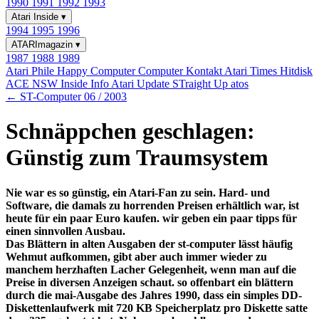
1990
1991
1992
1993
Atari Inside
▾
1994
1995
1996
ATARImagazin
▾
1987
1988
1989
Atari Phile
Happy Computer
Computer Kontakt
Atari Times
Hitdisk
ACE NSW Inside Info
Atari Update
STraight Up
atos
← ST-Computer 06 / 2003
Schnäppchen geschlagen:
Günstig zum Traumsystem
Nie war es so günstig, ein Atari-Fan zu sein. Hard- und
Software, die damals zu horrenden Preisen erhältlich war, ist
heute für ein paar Euro kaufen. wir geben ein paar tipps für
einen sinnvollen Ausbau.
Das Blättern in alten Ausgaben der st-computer lässt häufig
Wehmut aufkommen, gibt aber auch immer wieder zu
manchem herzhaften Lacher Gelegenheit, wenn man auf die
Preise in diversen Anzeigen schaut. so offenbart ein blättern
durch die mai-Ausgabe des Jahres 1990, dass ein simples DD-
Diskettenlaufwerk mit 720 KB Speicherplatz pro Diskette satte