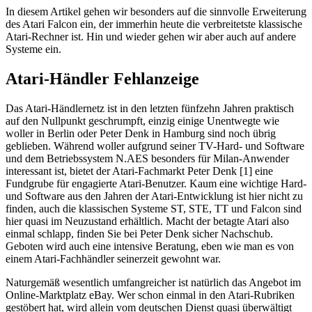
In diesem Artikel gehen wir besonders auf die sinnvolle Erweiterung
des Atari Falcon ein, der immerhin heute die verbreitetste klassische
Atari-Rechner ist. Hin und wieder gehen wir aber auch auf andere
Systeme ein.
Atari-Händler Fehlanzeige
Das Atari-Händlernetz ist in den letzten fünfzehn Jahren praktisch
auf den Nullpunkt geschrumpft, einzig einige Unentwegte wie
woller in Berlin oder Peter Denk in Hamburg sind noch übrig
geblieben. Während woller aufgrund seiner TV-Hard- und Software
und dem Betriebssystem N.AES besonders für Milan-Anwender
interessant ist, bietet der Atari-Fachmarkt Peter Denk [1] eine
Fundgrube für engagierte Atari-Benutzer. Kaum eine wichtige Hard-
und Software aus den Jahren der Atari-Entwicklung ist hier nicht zu
finden, auch die klassischen Systeme ST, STE, TT und Falcon sind
hier quasi im Neuzustand erhältlich. Macht der betagte Atari also
einmal schlapp, finden Sie bei Peter Denk sicher Nachschub.
Geboten wird auch eine intensive Beratung, eben wie man es von
einem Atari-Fachhändler seinerzeit gewohnt war.
Naturgemäß wesentlich umfangreicher ist natürlich das Angebot im
Online-Marktplatz eBay. Wer schon einmal in den Atari-Rubriken
gestöbert hat, wird allein vom deutschen Dienst quasi überwältigt