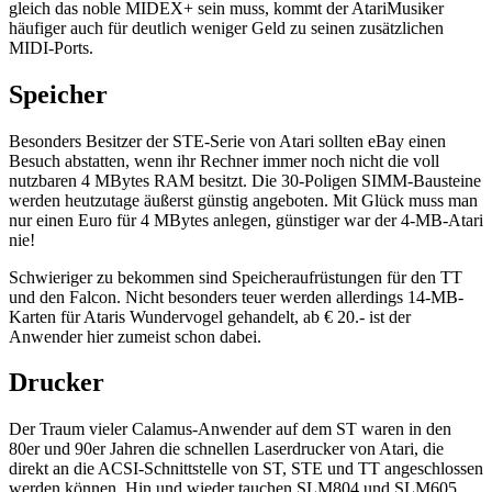
gleich das noble MIDEX+ sein muss, kommt der AtariMusiker
häufiger auch für deutlich weniger Geld zu seinen zusätzlichen
MIDI-Ports.
Speicher
Besonders Besitzer der STE-Serie von Atari sollten eBay einen
Besuch abstatten, wenn ihr Rechner immer noch nicht die voll
nutzbaren 4 MBytes RAM besitzt. Die 30-Poligen SIMM-Bausteine
werden heutzutage äußerst günstig angeboten. Mit Glück muss man
nur einen Euro für 4 MBytes anlegen, günstiger war der 4-MB-Atari
nie!
Schwieriger zu bekommen sind Speicheraufrüstungen für den TT
und den Falcon. Nicht besonders teuer werden allerdings 14-MB-
Karten für Ataris Wundervogel gehandelt, ab € 20.- ist der
Anwender hier zumeist schon dabei.
Drucker
Der Traum vieler Calamus-Anwender auf dem ST waren in den
80er und 90er Jahren die schnellen Laserdrucker von Atari, die
direkt an die ACSI-Schnittstelle von ST, STE und TT angeschlossen
werden können. Hin und wieder tauchen SLM804 und SLM605