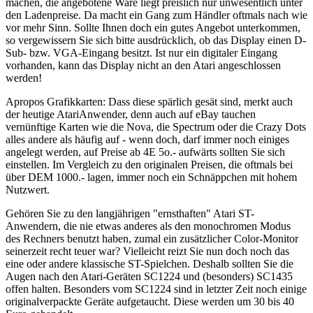
machen, die angebotene Ware liegt preislich nur unwesentlich unter
den Ladenpreise. Da macht ein Gang zum Händler oftmals nach wie
vor mehr Sinn. Sollte Ihnen doch ein gutes Angebot unterkommen,
so vergewissern Sie sich bitte ausdrücklich, ob das Display einen D-
Sub- bzw. VGA-Eingang besitzt. Ist nur ein digitaler Eingang
vorhanden, kann das Display nicht an den Atari angeschlossen
werden!
Apropos Grafikkarten: Dass diese spärlich gesät sind, merkt auch
der heutige AtariAnwender, denn auch auf eBay tauchen
vernünftige Karten wie die Nova, die Spectrum oder die Crazy Dots
alles andere als häufig auf - wenn doch, darf immer noch einiges
angelegt werden, auf Preise ab 4E 5o.- aufwärts sollten Sie sich
einstellen. Im Vergleich zu den originalen Preisen, die oftmals bei
über DEM 1000.- lagen, immer noch ein Schnäppchen mit hohem
Nutzwert.
Gehören Sie zu den langjährigen "ernsthaften" Atari ST-
Anwendern, die nie etwas anderes als den monochromen Modus
des Rechners benutzt haben, zumal ein zusätzlicher Color-Monitor
seinerzeit recht teuer war? Vielleicht reizt Sie nun doch noch das
eine oder andere klassische ST-Spielchen. Deshalb sollten Sie die
Augen nach den Atari-Geräten SC1224 und (besonders) SC1435
offen halten. Besonders vom SC1224 sind in letzter Zeit noch einige
originalverpackte Geräte aufgetaucht. Diese werden um 30 bis 40