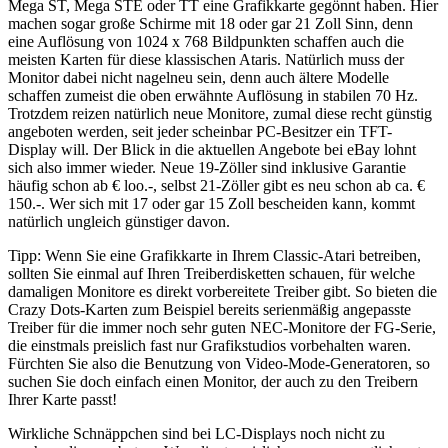
Mega ST, Mega STE oder TT eine Grafikkarte gegönnt haben. Hier
machen sogar große Schirme mit 18 oder gar 21 Zoll Sinn, denn
eine Auflösung von 1024 x 768 Bildpunkten schaffen auch die
meisten Karten für diese klassischen Ataris. Natürlich muss der
Monitor dabei nicht nagelneu sein, denn auch ältere Modelle
schaffen zumeist die oben erwähnte Auflösung in stabilen 70 Hz.
Trotzdem reizen natürlich neue Monitore, zumal diese recht günstig
angeboten werden, seit jeder scheinbar PC-Besitzer ein TFT-
Display will. Der Blick in die aktuellen Angebote bei eBay lohnt
sich also immer wieder. Neue 19-Zöller sind inklusive Garantie
häufig schon ab € loo.-, selbst 21-Zöller gibt es neu schon ab ca. €
150.-. Wer sich mit 17 oder gar 15 Zoll bescheiden kann, kommt
natürlich ungleich günstiger davon.
Tipp: Wenn Sie eine Grafikkarte in Ihrem Classic-Atari betreiben,
sollten Sie einmal auf Ihren Treiberdisketten schauen, für welche
damaligen Monitore es direkt vorbereitete Treiber gibt. So bieten die
Crazy Dots-Karten zum Beispiel bereits serienmäßig angepasste
Treiber für die immer noch sehr guten NEC-Monitore der FG-Serie,
die einstmals preislich fast nur Grafikstudios vorbehalten waren.
Fürchten Sie also die Benutzung von Video-Mode-Generatoren, so
suchen Sie doch einfach einen Monitor, der auch zu den Treibern
Ihrer Karte passt!
Wirkliche Schnäppchen sind bei LC-Displays noch nicht zu