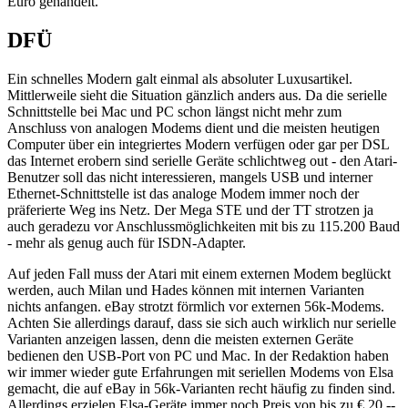
Euro gehandelt.
DFÜ
Ein schnelles Modern galt einmal als absoluter Luxusartikel.
Mittlerweile sieht die Situation gänzlich anders aus. Da die serielle
Schnittstelle bei Mac und PC schon längst nicht mehr zum
Anschluss von analogen Modems dient und die meisten heutigen
Computer über ein integriertes Modern verfügen oder gar per DSL
das Internet erobern sind serielle Geräte schlichtweg out - den Atari-
Benutzer soll das nicht interessieren, mangels USB und interner
Ethernet-Schnittstelle ist das analoge Modem immer noch der
präferierte Weg ins Netz. Der Mega STE und der TT strotzen ja
auch geradezu vor Anschlussmöglichkeiten mit bis zu 115.200 Baud
- mehr als genug auch für ISDN-Adapter.
Auf jeden Fall muss der Atari mit einem externen Modem beglückt
werden, auch Milan und Hades können mit internen Varianten
nichts anfangen. eBay strotzt förmlich vor externen 56k-Modems.
Achten Sie allerdings darauf, dass sie sich auch wirklich nur serielle
Varianten anzeigen lassen, denn die meisten externen Geräte
bedienen den USB-Port von PC und Mac. In der Redaktion haben
wir immer wieder gute Erfahrungen mit seriellen Modems von Elsa
gemacht, die auf eBay in 56k-Varianten recht häufig zu finden sind.
Allerdings erzielen Elsa-Geräte immer noch Preis von bis zu € 20.--,