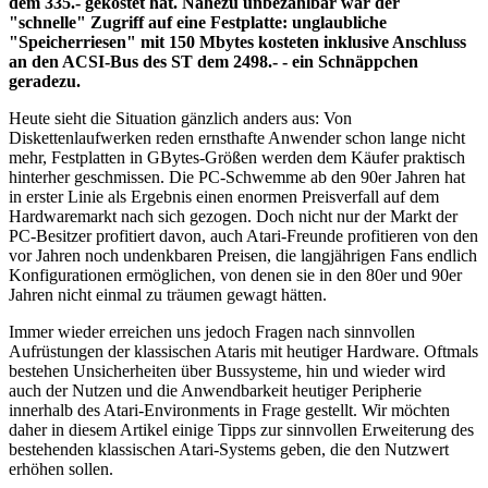
dem 335.- gekostet hat. Nahezu unbezahlbar war der
"schnelle" Zugriff auf eine Festplatte: unglaubliche
"Speicherriesen" mit 150 Mbytes kosteten inklusive Anschluss
an den ACSI-Bus des ST dem 2498.- - ein Schnäppchen
geradezu.
Heute sieht die Situation gänzlich anders aus: Von
Diskettenlaufwerken reden ernsthafte Anwender schon lange nicht
mehr, Festplatten in GBytes-Größen werden dem Käufer praktisch
hinterher geschmissen. Die PC-Schwemme ab den 90er Jahren hat
in erster Linie als Ergebnis einen enormen Preisverfall auf dem
Hardwaremarkt nach sich gezogen. Doch nicht nur der Markt der
PC-Besitzer profitiert davon, auch Atari-Freunde profitieren von den
vor Jahren noch undenkbaren Preisen, die langjährigen Fans endlich
Konfigurationen ermöglichen, von denen sie in den 80er und 90er
Jahren nicht einmal zu träumen gewagt hätten.
Immer wieder erreichen uns jedoch Fragen nach sinnvollen
Aufrüstungen der klassischen Ataris mit heutiger Hardware. Oftmals
bestehen Unsicherheiten über Bussysteme, hin und wieder wird
auch der Nutzen und die Anwendbarkeit heutiger Peripherie
innerhalb des Atari-Environments in Frage gestellt. Wir möchten
daher in diesem Artikel einige Tipps zur sinnvollen Erweiterung des
bestehenden klassischen Atari-Systems geben, die den Nutzwert
erhöhen sollen.