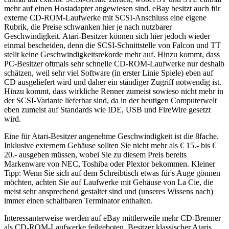
mehr auf einen Hostadapter angewiesen sind. eBay besitzt auch für
externe CD-ROM-Laufwerke mit SCSI-Anschluss eine eigene
Rubrik, die Preise schwanken hier je nach nutzbarer
Geschwindigkeit. Atari-Besitzer können sich hier jedoch wieder
einmal bescheiden, denn die SCSI-Schnittstelle von Falcon und TT
stellt keine Geschwindigkeitsrekorde mehr auf. Hinzu kommt, dass
PC-Besitzer oftmals sehr schnelle CD-ROM-Laufwerke nur deshalb
schätzen, weil sehr viel Software (in erster Linie Spiele) eben auf
CD ausgeliefert wird und daher ein ständiger Zugriff notwendig ist.
Hinzu kommt, dass wirkliche Renner zumeist sowieso nicht mehr in
der SCSI-Variante lieferbar sind, da in der heutigen Computerwelt
eben zumeist auf Standards wie IDE, USB und FireWire gesetzt
wird.
Eine für Atari-Besitzer angenehme Geschwindigkeit ist die 8fache.
Inklusive externem Gehäuse sollten Sie nicht mehr als € 15.- bis €
20.- ausgeben müssen, wobei Sie zu diesem Preis bereits
Markenware von NEC, Toshiba oder Plextor bekommen. Kleiner
Tipp: Wenn Sie sich auf dem Schreibtisch etwas für's Auge gönnen
möchten, achten Sie auf Laufwerke mit Gehäuse von La Cie, die
meist sehr ansprechend gestaltet sind und (unseres Wissens nach)
immer einen schaltbaren Terminator enthalten.
Interessanterweise werden auf eBay mittlerweile mehr CD-Brenner
als CD-ROM-Laufwerke feilgeboten. Besitzer klassischer Ataris