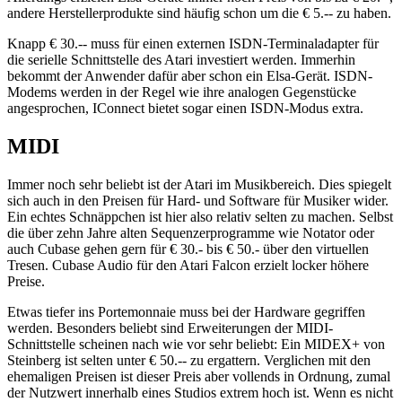
andere Herstellerprodukte sind häufig schon um die € 5.-- zu haben.
Knapp € 30.-- muss für einen externen ISDN-Terminaladapter für
die serielle Schnittstelle des Atari investiert werden. Immerhin
bekommt der Anwender dafür aber schon ein Elsa-Gerät. ISDN-
Modems werden in der Regel wie ihre analogen Gegenstücke
angesprochen, IConnect bietet sogar einen ISDN-Modus extra.
MIDI
Immer noch sehr beliebt ist der Atari im Musikbereich. Dies spiegelt
sich auch in den Preisen für Hard- und Software für Musiker wider.
Ein echtes Schnäppchen ist hier also relativ selten zu machen. Selbst
die über zehn Jahre alten Sequenzerprogramme wie Notator oder
auch Cubase gehen gern für € 30.- bis € 50.- über den virtuellen
Tresen. Cubase Audio für den Atari Falcon erzielt locker höhere
Preise.
Etwas tiefer ins Portemonnaie muss bei der Hardware gegriffen
werden. Besonders beliebt sind Erweiterungen der MIDI-
Schnittstelle scheinen nach wie vor sehr beliebt: Ein MIDEX+ von
Steinberg ist selten unter € 50.-- zu ergattern. Verglichen mit den
ehemaligen Preisen ist dieser Preis aber vollends in Ordnung, zumal
der Nutzwert innerhalb eines Studios extrem hoch ist. Wenn es nicht