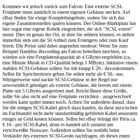
Kommen wir jedoch zurück zum Falcon: Eine externe SCSI-
Festplatte muss natürlich in einem eigenen Gehäuse stecken. Auf
eBay finden Sie einige Komplettangebote, sodass Sie sich das
eigene Zusammenstellen sparen können. Der Online-Marktplatz hat
hier sogar eine eigene Rubrik eingerichtet, die sich "SCSI, extern"
nennt. Dies ist genau der Ort, in dem Sie stöbern können, es stehen
immerhin stets um die 50 Artikel zum Ersteigern oder zum Kauf
bereit. Die Preise sind dabei angenehm moderat: Wenn Sie zum
Beispiel Harddisc-Recording am Falcon betreiben möchten, so
würden wir eine Festplattenkapazität ab 4 GBytes empfehlen (ca,
eine Minute Musik in CD-Qualität belegt 1 MByte). Inklusive einem
stabilen SCSI-Gehäuse sollten Sie mit knapp € 20.- davonkommen.
Selbst für Speicherriesen geben Sie selten mehr als € 50.- aus.
Witzigerweise sind nackte SCSI-Gehäuse in der Regel nur
unwesentlich günstiger als externe Gehäuse, die bereits mit einem
Platte um 5 GBytes ausgerüstet sind. Reicht Ihnen diese Größe,
sollte Sie also nicht auf eine Festplatte verzichten - ausgewechselt
werden kann später immer noch. Achten Sie außerdem darauf, dass
Sie die nötigen SCSI-Kabel gleich dazu kaufen, da diese inzwischen
im Fachhandel nicht mehr standardmäßig geführten Kabel ansonsten
einiges an Geld kosten können. Selbst bei eBay beträgt der Preis ca.
€ 10.- pro SCSI-Kabel, denn es handelt sich zumeist um
verschweißte Neuware. Außerdem sollten Sie notfalls beim
Verkäufer des externen SCSI-Geräts nachfragen, ob dieses einen