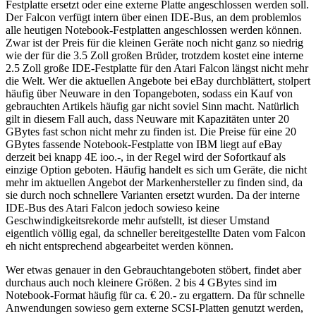
Festplatte ersetzt oder eine externe Platte angeschlossen werden soll.
Der Falcon verfügt intern über einen IDE-Bus, an dem problemlos
alle heutigen Notebook-Festplatten angeschlossen werden können.
Zwar ist der Preis für die kleinen Geräte noch nicht ganz so niedrig
wie der für die 3.5 Zoll großen Brüder, trotzdem kostet eine interne
2.5 Zoll große IDE-Festplatte für den Atari Falcon längst nicht mehr
die Welt. Wer die aktuellen Angebote bei eBay durchblättert, stolpert
häufig über Neuware in den Topangeboten, sodass ein Kauf von
gebrauchten Artikels häufig gar nicht soviel Sinn macht. Natürlich
gilt in diesem Fall auch, dass Neuware mit Kapazitäten unter 20
GBytes fast schon nicht mehr zu finden ist. Die Preise für eine 20
GBytes fassende Notebook-Festplatte von IBM liegt auf eBay
derzeit bei knapp 4E ioo.-, in der Regel wird der Sofortkauf als
einzige Option geboten. Häufig handelt es sich um Geräte, die nicht
mehr im aktuellen Angebot der Markenhersteller zu finden sind, da
sie durch noch schnellere Varianten ersetzt wurden. Da der interne
IDE-Bus des Atari Falcon jedoch sowieso keine
Geschwindigkeitsrekorde mehr aufstellt, ist dieser Umstand
eigentlich völlig egal, da schneller bereitgestellte Daten vom Falcon
eh nicht entsprechend abgearbeitet werden können.
Wer etwas genauer in den Gebrauchtangeboten stöbert, findet aber
durchaus auch noch kleinere Größen. 2 bis 4 GBytes sind im
Notebook-Format häufig für ca. € 20.- zu ergattern. Da für schnelle
Anwendungen sowieso gern externe SCSI-Platten genutzt werden,