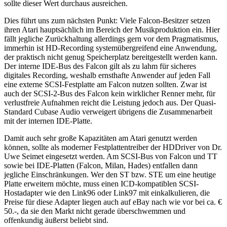
sollte dieser Wert durchaus ausreichen.
Dies führt uns zum nächsten Punkt: Viele Falcon-Besitzer setzen
ihren Atari hauptsächlich im Bereich der Musikproduktion ein. Hier
fällt jegliche Zurückhaltung allerdings gern vor dem Pragmatismus,
immerhin ist HD-Recording systemübergreifend eine Anwendung,
der praktisch nicht genug Speicherplatz bereitgestellt werden kann.
Der interne IDE-Bus des Falcon gilt als zu lahm für sicheres
digitales Recording, weshalb ernsthafte Anwender auf jeden Fall
eine externe SCSI-Festplatte am Falcon nutzen sollten. Zwar ist
auch der SCSI-2-Bus des Falcon kein wirklicher Renner mehr, für
verlustfreie Aufnahmen reicht die Leistung jedoch aus. Der Quasi-
Standard Cubase Audio verweigert übrigens die Zusammenarbeit
mit der internen IDE-Platte.
Damit auch sehr große Kapazitäten am Atari genutzt werden
können, sollte als moderner Festplattentreiber der HDDriver von Dr.
Uwe Seimet eingesetzt werden. Am SCSI-Bus von Falcon und TT
sowie bei IDE-Platten (Falcon, Milan, Hades) entfallen dann
jegliche Einschränkungen. Wer den ST bzw. STE um eine heutige
Platte erweitern möchte, muss einen ICD-kompatiblen SCSI-
Hostadapter wie den Link96 oder Link97 mit einkalkulieren, die
Preise für diese Adapter liegen auch auf eBay nach wie vor bei ca. €
50.-, da sie den Markt nicht gerade überschwemmen und
offenkundig äußerst beliebt sind.