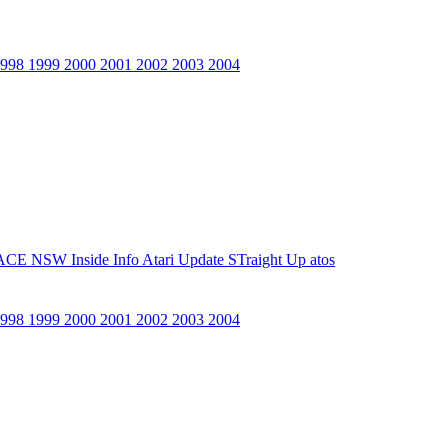
1998
1999
2000
2001
2002
2003
2004
ACE NSW Inside Info
Atari Update
STraight Up
atos
1998
1999
2000
2001
2002
2003
2004