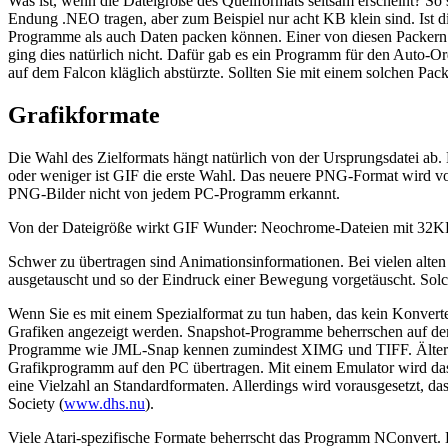
Was ist, wenn die Dateigröße des Quellformats seltsam erscheint? 
Endung .NEO tragen, aber zum Beispiel nur acht KB klein sind. Ist d
Programme als auch Daten packen können. Einer von diesen Packern
ging dies natürlich nicht. Dafür gab es ein Programm für den Auto-O
auf dem Falcon kläglich abstürzte. Sollten Sie mit einem solchen Pack
Grafikformate
Die Wahl des Zielformats hängt natürlich von der Ursprungsdatei a
oder weniger ist GIF die erste Wahl. Das neuere PNG-Format wird 
PNG-Bilder nicht von jedem PC-Programm erkannt.
Von der Dateigröße wirkt GIF Wunder: Neochrome-Dateien mit 32
Schwer zu übertragen sind Animationsinformationen. Bei vielen alte
ausgetauscht und so der Eindruck einer Bewegung vorgetäuscht. So
Wenn Sie es mit einem Spezialformat zu tun haben, das kein Konver
Grafiken angezeigt werden. Snapshot-Programme beherrschen auf dem
Programme wie JML-Snap kennen zumindest XIMG und TIFF. Ältere ken
Grafikprogramm auf den PC übertragen. Mit einem Emulator wird da
eine Vielzahl an Standardformaten. Allerdings wird vorausgesetzt, d
Society (
www.dhs.nu
).
Viele Atari-spezifische Formate beherrscht das Programm NConvert.