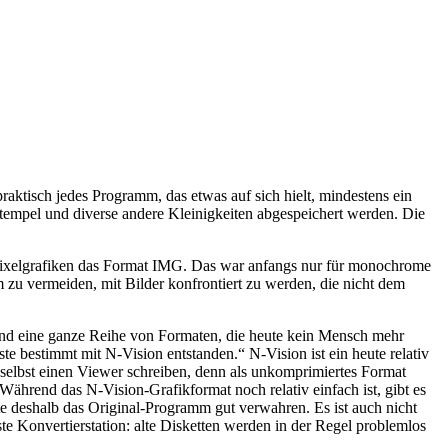
aktisch jedes Programm, das etwas auf sich hielt, mindestens ein
Stempel und diverse andere Kleinigkeiten abgespeichert werden. Die
r Pixelgrafiken das Format IMG. Das war anfangs nur für monochrome
zu vermeiden, mit Bilder konfrontiert zu werden, die nicht dem
und eine ganze Reihe von Formaten, die heute kein Mensch mehr
 bestimmt mit N-Vision entstanden.“ N-Vision ist ein heute relativ
elbst einen Viewer schreiben, denn als unkomprimiertes Format
ährend das N-Vision-Grafikformat noch relativ einfach ist, gibt es
te deshalb das Original-Programm gut verwahren. Es ist auch nicht
e Konvertierstation: alte Disketten werden in der Regel problemlos