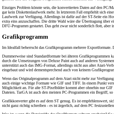
Einziges Problem könnte sein, die konvertierten Daten auf den PC/Ma
gar kein Diskettenlaufwerk mehr. In letzterem Fall empfiehlt sich ei
Laufwerk zur Verfügung. Allerdings ist dafür auf der ST-Seite ein 
extra eins anzuschaffen. Die dritte Wahl wäre die Übertragung über 
DFÜ-Programm gestartet. Das geht zwar nicht sonderlich flott, aber i
Grafikprogramm
Im Idealfall beherrscht das Grafikprogramm mehrere Exportformate. 
Dummerweise sind Standardformate bei älteren Grafikprogrammen k
durch die Umsetzungen von Deluxe Paint auch auf anderen Systemen 
unterstützt auch das IMG-Format, allerdings nicht aus alter Atari
eingebaut und wird dementsprechend auch von keinem Grafikprogramm
Wenn das Originalprogramm auf dem Atari nicht mehr zur Verfügung st
auch einige wichtige Formate wie GIF und TIFF. In einem Punkt versag
Möglichkeit an. Für alte ST-Pixelbilder kommt aber ohnehin nur GIF
Dateien. TarGA ist auch den meisten PC-Programmen ein Begriff, so 
Grafikkonverter gibt es auf dem ST genug. Es ist empfehlenswert, 
nicht ganz richtig schreiben - es ist ärgerlich, auf dem PC festzustell