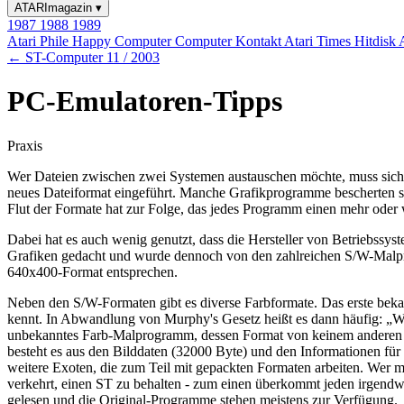
ATARImagazin
▾
1987
1988
1989
Atari Phile
Happy Computer
Computer Kontakt
Atari Times
Hitdisk
← ST-Computer 11 / 2003
PC-Emulatoren-Tipps
Praxis
Wer Dateien zwischen zwei Systemen austauschen möchte, muss sich mi
neues Dateiformat eingeführt. Manche Grafikprogramme bescherten sog
Flut der Formate hat zur Folge, das jedes Programm einen mehr oder 
Dabei hat es auch wenig genutzt, dass die Hersteller von Betriebss
Grafiken gedacht und wurde dennoch von den zahlreichen S/W-Malprog
640x400-Format entsprechen.
Neben den S/W-Formaten gibt es diverse Farbformate. Das erste beka
kennt. In Abwandlung von Murphy's Gesetz heißt es dann häufig: „Wen
unbekanntes Farb-Malprogramm, dessen Format von keinem anderen Gr
besteht es aus den Bilddaten (32000 Byte) und den Informationen für
weitere Exoten, die zum Teil mit gepackten Formaten arbeiten. Wer mi
verkehrt, einen ST zu behalten - zum einen überkommt jeden irgendwa
gelesen und die Original-Programme stehen meistens zur Verfügung.