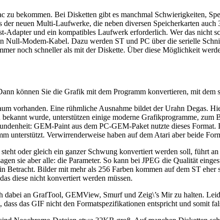
c zu bekommen. Bei Disketten gibt es manchmal Schwierigkeiten, Spezi
nes der neuen Multi-Laufwerke, die neben diversen Speicherkarten auch
Host-Adapter und ein kompatibles Laufwerk erforderlich. Wer das nich
ein Null-Modem-Kabel. Dazu werden ST und PC über die serielle Schnit
mmer noch schneller als mit der Diskette. Über diese Möglichkeit werde
Dann können Sie die Grafik mit dem Programm konvertieren, mit dem si
aum vorhanden. Eine rühmliche Ausnahme bildet der Urahn Degas. Hi
bekannt wurde, unterstützen einige moderne Grafikprogramme, zum Bei
-Verbundenheit: GEM-Paint aus dem PC-GEM-Paket nutzte dieses Forma
 unterstützt. Verwirrenderweise haben auf dem Atari aber beide Form
eht oder gleich ein ganzer Schwung konvertiert werden soll, führt an
en sie aber alle: die Parameter. So kann bei JPEG die Qualität eingest
 in Betracht. Bilder mit mehr als 256 Farben kommen auf dem ST eher 
das diese nicht konvertiert werden müssen.
sich dabei an GrafTool, GEMView, Smurf und Zeig\’s Mir zu halten. Le
en, dass das GIF nicht den Formatspezifikationen entspricht und somit fa