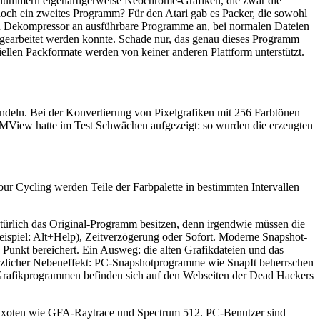
hlummern eigenartigerweise Neochrome-Grafiken, die zwar die
 noch ein zweites Programm? Für den Atari gab es Packer, die sowohl
n Dekompressor an ausführbare Programme an, bei normalen Dateien
ergearbeitet werden konnte. Schade nur, das genau dieses Programm
ziellen Packformate werden von keiner anderen Plattform unterstützt.
deln. Bei der Konvertierung von Pixelgrafiken mit 256 Farbtönen
MView hatte im Test Schwächen aufgezeigt: so wurden die erzeugten
r Cycling werden Teile der Farbpalette in bestimmten Intervallen
ürlich das Original-Programm besitzen, denn irgendwie müssen die
ispiel: Alt+Help), Zeitverzögerung oder Sofort. Moderne Snapshot-
nkt bereichert. Ein Ausweg: die alten Grafikdateien und das
tzlicher Nebeneffekt: PC-Snapshotprogramme wie SnapIt beherrschen
ri-Grafikprogrammen befinden sich auf den Webseiten der Dead Hackers
h Exoten wie GFA-Raytrace und Spectrum 512. PC-Benutzer sind