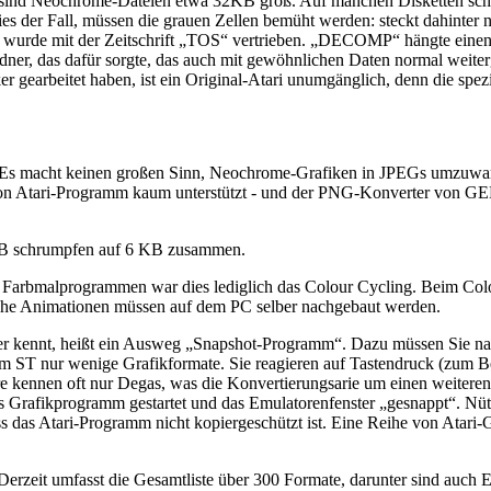
So sind Neochrome-Dateien etwa 32KB groß. Auf manchen Disketten sc
ies der Fall, müssen die grauen Zellen bemüht werden: steckt dahinter
 wurde mit der Zeitschrift „TOS“ vertrieben. „DECOMP“ hängte eine
rdner, das dafür sorgte, das auch mit gewöhnlichen Daten normal weit
er gearbeitet haben, ist ein Original-Atari unumgänglich, denn die spe
b. Es macht keinen großen Sinn, Neochrome-Grafiken in JPEGs umzuwan
von Atari-Programm kaum unterstützt - und der PNG-Konverter von GE
KB schrumpfen auf 6 KB zusammen.
n Farbmalprogrammen war dies lediglich das Colour Cycling. Beim Colou
lche Animationen müssen auf dem PC selber nachgebaut werden.
ter kennt, heißt ein Ausweg „Snapshot-Programm“. Dazu müssen Sie nat
 ST nur wenige Grafikformate. Sie reagieren auf Tastendruck (zum Be
nen oft nur Degas, was die Konvertierungsarie um einen weiteren Pu
s Grafikprogramm gestartet und das Emulatorenfenster „gesnappt“. Nü
ass das Atari-Programm nicht kopiergeschützt ist. Eine Reihe von Ata
 Derzeit umfasst die Gesamtliste über 300 Formate, darunter sind auc