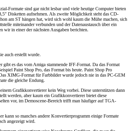
al-Formate sind gar nicht lesbar und viele heutige Computer bieten
 3,5" Disketten aufnehmen. Als zweite Möglichkeit steht das CD-
t schon am ST hängen hat, wird sich wohl kaum die Mühe machen, sich
tstelle miteinander verbunden und der Datenaustausch über ein
n wir in einer der nächsten Ausgaben berichten.
e auch erstellt wurde.
er gibt es das vom Amiga stammende IFF-Format. Da das Format
spiel Paint Shop Pro, das Format bis heute. Paint Shop Pro
t. Das XIMG-Format für Farbbilder wurde jedoch nie in das PC-GEM
ate die gleiche Endung.
 einem Grafikkonvertierer kein Weg vorbei. Diese unterstützen dann
ellt werden, aber kaum ein Grafikkonvertierer bietet diese
selten vor, im Demoscene-Bereich trifft man häufiger auf TGA-
ider kann so manches andere Konvertierprogramm einige Formate
lsch angezeigt wird.