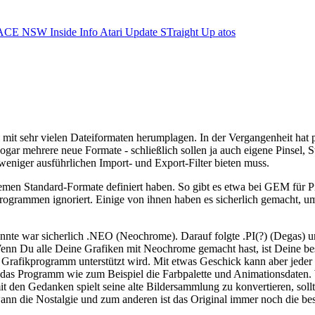
ACE NSW Inside Info
Atari Update
STraight Up
atos
t sehr vielen Dateiformaten herumplagen. In der Vergangenheit hat pr
ar mehrere neue Formate - schließlich sollen ja auch eigene Pinsel, 
weniger ausführlichen Import- und Export-Filter bieten muss.
ystemen Standard-Formate definiert haben. So gibt es etwa bei GEM fü
rammen ignoriert. Einige von ihnen haben es sicherlich gemacht, um 
nnte war sicherlich .NEO (Neochrome). Darauf folgte .PI(?) (Degas) 
n Du alle Deine Grafiken mit Neochrome gemacht hast, ist Deine beste
afikprogramm unterstützt wird. Mit etwas Geschick kann aber jeder s
 das Programm wie zum Beispiel die Farbpalette und Animationsdaten. W
t den Gedanken spielt seine alte Bildersammlung zu konvertieren, soll
nn die Nostalgie und zum anderen ist das Original immer noch die best