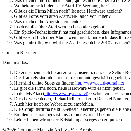
Was machen die Tramiels heute, gibt es neue Pläne? Leben Sie
Wo bekomme ich deutsche Atari TV Werbung her?
Gibt es die Firma Milan noch? Ist neue Hardware geplant?
Gibt es Fotos vom alten Atariwerk, auch von Innen?
Was machen die Angestellten heute?
Insider-Infos über Atari werden besonders gelobt!
Ein Spiele-Fachzeitschrift hat mal geschrieben, dass Infograme
Gibt es ein Buch über Atari - wenn nicht, finde ich, dass Ihr da
Was glaubst Ihr, wie wird die Atari Geschichte 2010 aussehen?
Christian Riesener
Dann mal los:
Derzeit scheint sich herauszukristaliisieren, dass eine Settop-
Die Tramiels sind nicht mehr im Computergeschäft engagiert, vo
Hier sind einige Spots zu finden:
http://www.atari-portal.net
Es gibt die Firma noch, neue Hardware wird es nicht geben.
In der MyAtari (
http://www.myatari.net
) erschienen in versch
Dies ist verschieden, Richard Miller hat zum Beispiel Nuon gegr
Auch hier ist obige Webseite zu empfehlen.
Die Computerfirma heißt "Genesi", allerdings gehen die Pläne 
Ein deutschsprachiges ist uns zumindest nicht bekannt.
Leider haben wir unsere Kristallkugel vergessen zu putzen.
© 2026 Computer Magazin Archiv - STCArchiv