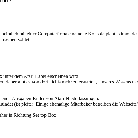
 noch?
s heimlich mit einer Computerfirma eine neue Konsole plant, stimmt da
s machen solltet.
Box unter dem Atari-Labei erscheinen wird.
n daher gibt es von dort nichts mehr zu erwarten, Unseres Wissens nac
iedenen Ausgaben Bilder von Atari-Niederlassungen.
ündet (ist pleite). Einige ehemalige Mitarbeiter betreiben die Webseit
eher in Richtung Set-top-Box.