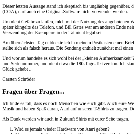
Dieser letzten Aussage stand ich skeptisch bis ungläubig gegenüber, d
(COA), darf auch eine Original-Software nicht verwendet werden.
Um nicht Gefahr zu laufen, mich mit der Nutzung des angebotenen Win
später klingelte das Telefon, und Bill Gates war am anderen Ende nein
Verwendung der Exemplare in der Tat nicht legal sei.
Am übernächsten Tag entdeckte ich in meinem Postkasten einen Brief 
stellte sich als falsch heraus. Die Sendung enthielt zunächst mal eine
Und worum handelte es sich wohl bei der „kleinen Aufmerksamkeit“?
und Seriennummer, und nicht etwa die 180-Tage-Testversion. Ich staun
Glück gehabt ...
Carsten Schröder
Fragen über Fragen...
Ich finde es toll, dass es noch Menschen wie euch gibt. Auch eure We
Musik und haben Spaß daran, Atari auf unseren T-Shirts zu tragen. Do
Als Dank werden wir auch in Zukunft Shirts mit eurer Seite tragen.
Wird es jemals wieder Hardware von Atari geben?