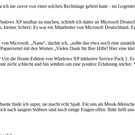
a ich nie zuvor von einer solchen Rechtslage gehört hatte - im Gegenteil
dows XP strafbar zu machen, schrieb ich daher an Microsoft Deutschlan
, kleiner Scherz: Es war ein Mitarbeiter von Microsoft Deutschland. Er 
von Microsoft. „Nanu“, dachte ich, „sollte das etwa noch eine zusätz
n Papierzettel mit den Worten „Vielen Dank für Ihre Hilfe! Hier eine kle
 Um die Home-Edition von Windows XP inklusive Service-Pack 1. Es wa
te nicht schlecht und bin seitdem um eine positive Erfahrung reicher. 
bseite finde ich super, sie macht echt Spaß. Für uns als Musik-Mensch
ch nach langem Stöbern sind noch einige Fragen offen. Bitte helft uns