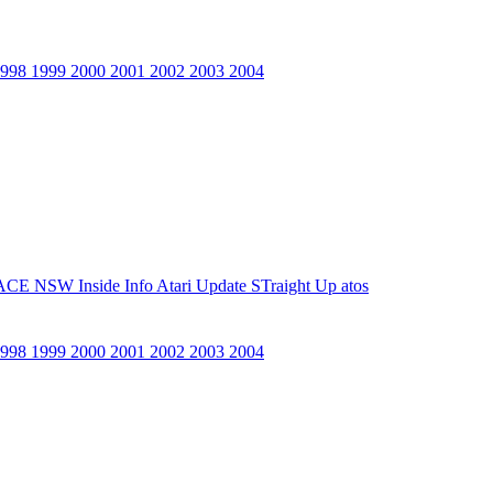
1998
1999
2000
2001
2002
2003
2004
ACE NSW Inside Info
Atari Update
STraight Up
atos
1998
1999
2000
2001
2002
2003
2004