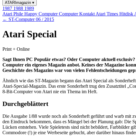
ATARImagazin
▾
1987
1988
1989
Atari Phile
Happy Computer
Computer Kontakt
Atari Times
Hitdisk
← ST-Computer 06 / 2015
Atari Special
Print + Online
Sagt Ihnen PC Populär etwas? Oder Computer aktuell exclusiv?
Computer ein eigenes Magazin anbot. Keines der Magazine konnte
Geschichte des Magazins war von vielen Fehlentscheidungen geprä
Ähnlich wie das ST-Magazin begann das Atari Special als Sonderheft
Atari-Special-Magazin. Das erste Sonderheft trug den Zusatztitel „Com
8-Bit-Computer von Atari nie ein Thema im Heft.
Durchgeblättert
Die Ausgabe 1/88 wurde noch als Sonderheft geführt und warb mit zw
den Eindruck bekommen, dass es Mängel bei der Planung gab: Die Spiel
Lücken entstehen. Viele Spieletests sind nicht bebildert, Farbbilder
Commodore (!) je eine Werbeseite gebucht, aber darüber hinaus finde