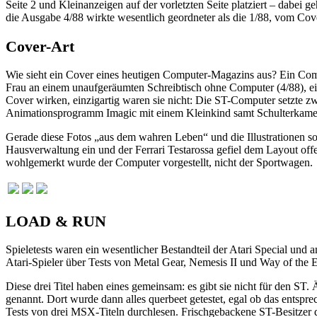
Seite 2 und Kleinanzeigen auf der vorletzten Seite platziert – dabei
die Ausgabe 4/88 wirkte wesentlich geordneter als die 1/88, vom Cov
Cover-Art
Wie sieht ein Cover eines heutigen Computer-Magazins aus? Ein Comput
Frau an einem unaufgeräumten Schreibtisch ohne Computer (4/88), ein
Cover wirken, einzigartig waren sie nicht: Die ST-Computer setzte zw
Animationsprogramm Imagic mit einem Kleinkind samt Schulterkame
Gerade diese Fotos „aus dem wahren Leben“ und die Illustrationen so
Hausverwaltung ein und der Ferrari Testarossa gefiel dem Layout off
wohlgemerkt wurde der Computer vorgestellt, nicht der Sportwagen.
LOAD & RUN
Spieletests waren ein wesentlicher Bestandteil der Atari Special und 
Atari-Spieler über Tests von Metal Gear, Nemesis II und Way of the E
Diese drei Titel haben eines gemeinsam: es gibt sie nicht für den ST.
genannt. Dort wurde dann alles querbeet getestet, egal ob das entsp
Tests von drei MSX-Titeln durchlesen. Frischgebackene ST-Besitzer d