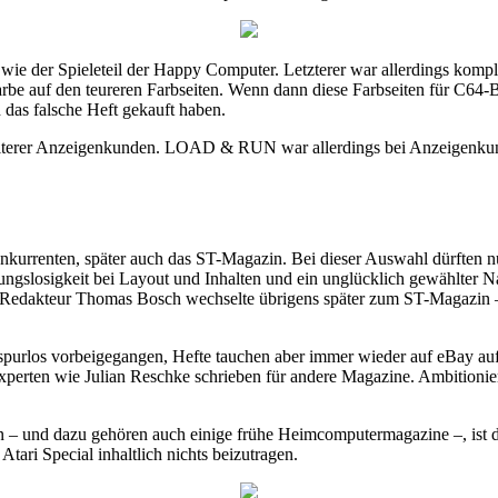
 der Spieleteil der Happy Computer. Letzterer war allerdings kompl
rbe auf den teureren Farbseiten. Wenn dann diese Farbseiten für C64-
 das falsche Heft gekauft haben.
eiterer Anzeigenkunden. LOAD & RUN war allerdings bei Anzeigenkunde
renten, später auch das ST-Magazin. Bei dieser Auswahl dürften nur
erungslosigkeit bei Layout und Inhalten und ein unglücklich gewählter
edakteur Thomas Bosch wechselte übrigens später zum ST-Magazin – d
spurlos vorbeigegangen, Hefte tauchen aber immer wieder auf eBay auf.
 Experten wie Julian Reschke schrieben für andere Magazine. Ambitionier
 – und dazu gehören auch einige frühe Heimcomputermagazine –, ist di
ari Special inhaltlich nichts beizutragen.