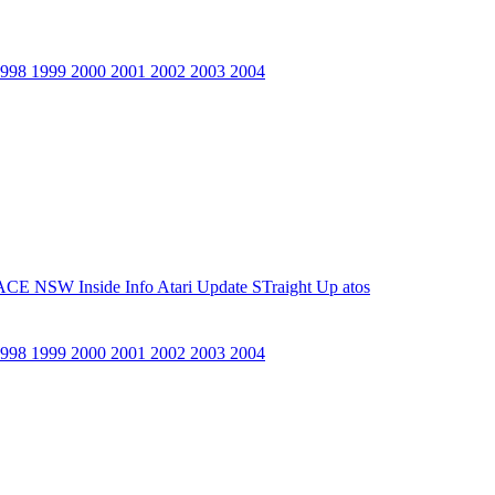
1998
1999
2000
2001
2002
2003
2004
ACE NSW Inside Info
Atari Update
STraight Up
atos
1998
1999
2000
2001
2002
2003
2004