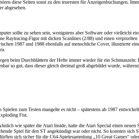
 gehören diese Seiten sonst zu den teuersten für Anzeigenbuchungen. I
er abgesehen.
er sollte zu sehen sein, wenigstens aber Software oder vielleicht ein 
e Raytracing-Figur mit dicken Scanlines (2/88) und einen verpixelten 
ischen 1987 und 1988 ebenfalls auf menschliche Cover, illustrierte eine
ra.
rgen beim Durchblättern der Hefte immer wieder für ein Schmunzeln: E
enbar so gut, dass dieser gleich dreimal groß abgebildet wurde, währe
an Spielen zum Testen mangelte es nicht – spätestens ab 1987 entwickelt
xploding Fist.
 Ähnlich wie später die Atari Inside, hatte die Atari Special einen ne
rechende Spiel für den ST angekündigt war oder nicht. So konnten sich
ürften sich sicher für die C64-Spielesammlung „10 Great Games“ oder d