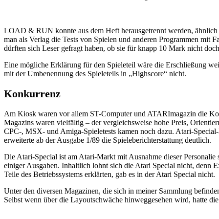
LOAD & RUN konnte aus dem Heft herausgetrennt werden, ähnlich wie
man als Verlag die Tests von Spielen und anderen Programmen mit Fa
dürften sich Leser gefragt haben, ob sie für knapp 10 Mark nicht doch
Eine mögliche Erklärung für den Spieleteil wäre die Erschließung w
mit der Umbenennung des Spieleteils in „Highscore“ nicht.
Konkurrenz
Am Kiosk waren vor allem ST-Computer und ATARImagazin die Konkur
Magazins waren vielfältig – der vergleichsweise hohe Preis, Orienti
CPC-, MSX- und Amiga-Spieletests kamen noch dazu. Atari-Special-R
erweiterte ab der Ausgabe 1/89 die Spieleberichterstattung deutlich.
Die Atari-Special ist am Atari-Markt mit Ausnahme dieser Personalie 
einiger Ausgaben. Inhaltlich lohnt sich die Atari Special nicht, denn
Teile des Betriebssystems erklärten, gab es in der Atari Special nicht.
Unter den diversen Magazinen, die sich in meiner Sammlung befinden
Selbst wenn über die Layoutschwäche hinweggesehen wird, hatte die At