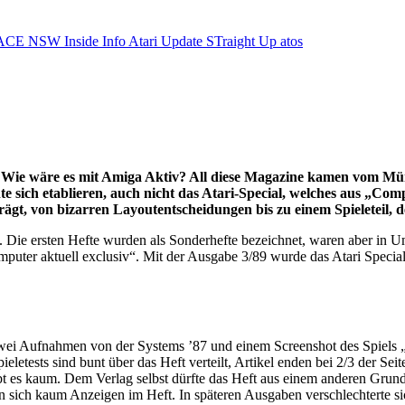
ACE NSW Inside Info
Atari Update
STraight Up
atos
 Wie wäre es mit Amiga Aktiv? All diese Magazine kamen vom Mü
 sich etablieren, auch nicht das Atari-Special, welches aus „Com
gt, von bizarren Layoutentscheidungen bis zu einem Spieleteil, d
. Die ersten Hefte wurden als Sonderhefte bezeichnet, waren aber in U
puter aktuell exclusiv“. Mit der Ausgabe 3/89 wurde das Atari Special 
ei Aufnahmen von der Systems ’87 und einem Screenshot des Spiels „Ro
etests sind bunt über das Heft verteilt, Artikel enden bei 2/3 der Se
 gibt es kaum. Dem Verlag selbst dürfte das Heft aus einem anderen Gru
n sich kaum Anzeigen im Heft. In späteren Ausgaben verschlechterte si