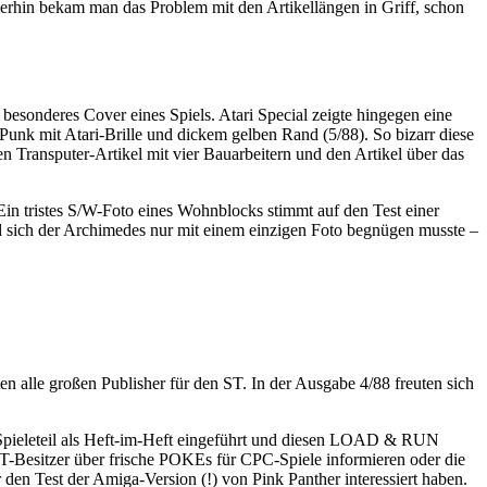
mmerhin bekam man das Problem mit den Artikellängen in Griff, schon
besonderes Cover eines Spiels. Atari Special zeigte hingegen eine
Punk mit Atari-Brille und dickem gelben Rand (5/88). So bizarr diese
n Transputer-Artikel mit vier Bauarbeitern und den Artikel über das
in tristes S/W-Foto eines Wohnblocks stimmt auf den Test einer
nd sich der Archimedes nur mit einem einzigen Foto begnügen musste –
en alle großen Publisher für den ST. In der Ausgabe 4/88 freuten sich
uen Spieleteil als Heft-im-Heft eingeführt und diesen LOAD & RUN
 ST-Besitzer über frische POKEs für CPC-Spiele informieren oder die
en Test der Amiga-Version (!) von Pink Panther interessiert haben.