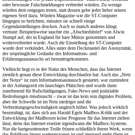
oder bewusste Falschmeldungen verbreitet würden. Zu wenige
würden dem entgegen treten, statt dessen gebe jeder lieber seinen
eigenen Senf dazu. Würden Magazine wie die ST-Computer
hingegen so berichten, müssten sie schnell einige
Gegendarstellungen drucken. Auch so manch anderes klingt
vertraut: Beispielsweise tauchte ein „Abschiedsbrief“ von Alwin
Stumpf auf, der in England für bare Münze genommen und
weiterverbreitet wurde. Auch die Einstellung der ST-Computer
wurde dort verkündet. Alles unter dem Deckmantel der Anonymität,
der ursprüngliche Gedanke des Informations- und
Erfahrungsaustauschs sei heruntergekommen.
Vielleicht liegt es in der Natur des Menschen, dass das Internet
ziemlich genau diese Entwicklung durchlaufen hat: Auch das „Netz
der Netze“ ist zum Informationsaustausch gestartet, war zumindest
in der Anfangszeit ein lauschiges Plätzchen und wurde dann
zunehmend für Rufschädigungen, Fake-News und justiziable
Bedrohungen missbraucht – zwar ist das kein rein digitales Problem,
aber die Schwelle ist im Netz niedriger und die
Verbreitungsgeschwindigkeit ungleich höher. Was jedoch wirklich
beunruhigt, ist, dass sich aus Harald Egels Mailbox-Kritik und der
Entwicklung der Mailboxen keine Prognose für das Internet ziehen
lässt, denn das Internet ersetzte irgendwann die Mailbox-Systeme.
Nur die hartgesottensten Trolle frönen schließlich ihrem Werk, wenn
das Publikum längst weitergezogen ist und niemand mehr übrig ist,