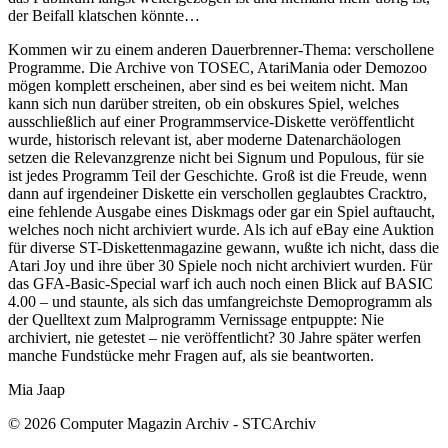
der Beifall klatschen könnte…
Kommen wir zu einem anderen Dauerbrenner-Thema: verschollene
Programme. Die Archive von TOSEC, AtariMania oder Demozoo
mögen komplett erscheinen, aber sind es bei weitem nicht. Man
kann sich nun darüber streiten, ob ein obskures Spiel, welches
ausschließlich auf einer Programmservice-Diskette veröffentlicht
wurde, historisch relevant ist, aber moderne Datenarchäologen
setzen die Relevanzgrenze nicht bei Signum und Populous, für sie
ist jedes Programm Teil der Geschichte. Groß ist die Freude, wenn
dann auf irgendeiner Diskette ein verschollen geglaubtes Cracktro,
eine fehlende Ausgabe eines Diskmags oder gar ein Spiel auftaucht,
welches noch nicht archiviert wurde. Als ich auf eBay eine Auktion
für diverse ST-Diskettenmagazine gewann, wußte ich nicht, dass die
Atari Joy und ihre über 30 Spiele noch nicht archiviert wurden. Für
das GFA-Basic-Special warf ich auch noch einen Blick auf BASIC
4.00 – und staunte, als sich das umfangreichste Demoprogramm als
der Quelltext zum Malprogramm Vernissage entpuppte: Nie
archiviert, nie getestet – nie veröffentlicht? 30 Jahre später werfen
manche Fundstücke mehr Fragen auf, als sie beantworten.
Mia Jaap
© 2026 Computer Magazin Archiv - STCArchiv