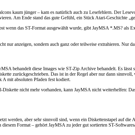
Falcons kaum jünger – kam es natürlich auch zu Lesefehlern. Der Lesev
ivieren. Am Ende stand das gute Gefühl, ein Stück Atari-Geschichte „ge
selbst wenn das ST-Format ausgewählt wurde, gibt JayMSA *.MS? als Ex
ht nur anzeigen, sondern auch ganz oder teilweise extrahieren. Nur da
MSA behandelt diese Images wie ST-Zip Archive behandelt. Es lässt s
iskette zurückgeschrieben. Das ist in der Regel aber nur dann sinnvoll,
 A mit absoluten Pfaden fest kodiert.
ginal-Diskette nicht mehr vorhanden, kann JayMSA nicht weiterhelfen:
etzt werden, aber sehr sinnvoll sind, wenn ein Diskettenstapel auf die
n diesem Format – gehört JayMSA zu jeder gut sortierten ST-Softwar