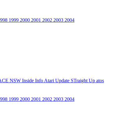
1998
1999
2000
2001
2002
2003
2004
ACE NSW Inside Info
Atari Update
STraight Up
atos
1998
1999
2000
2001
2002
2003
2004