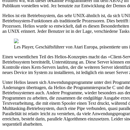
erfuhren wir, was dieser bekannte Programmierer mit dem ABAQ im Si
Publikum vorstellen wird. Jez benutzte zur Entwicklung der Demos d
Helios ist ein Betriebssystem, das sehr UNIX-ähnlich ist, da sich U
Betriebssystem-Funktionen als traditionelle Prozessoren. Dies betri
Prozessen. Helios wurde so entwickelt, daß es diesen Besonderheiten
an UNIX erinnert. Jeder Benutzer ist in der Lage, verschiedene Task
Les Player, Geschäftsführer von Atari Europa, präsentierte u
Einen wesentlichen Teil des Helios-Konzeptes macht das »Client-Ser
Betriebssystem bereitstellt, Unterstützung an. Diese Server können en
Kontrolle eines Kern-Servers laufen, der die weiteren Server identi
neues Device im System zu installieren, ist lediglich ein neuer Server z
Unter Helios lassen sich Anwendungsprogramme unter drei Program
Änderungen übertragen, da Helios die Programmiersprache C und die
Betriebssystemen auch. Andere Programme, wieder besonders aus der U
Programmen zu arbeiten, die zusammen die endgültige Ausgabe erzeug
Textverarbeitung, die mit einem Spooler einen Text druckt, während
Multitasking-Betriebssystem, durch eine Pipe verbunden, quasi parallel
Parallelität ist relativ leicht zu verstehen, da viele Anwendungsprog
erreichen, besteht darin, parallele Algorithmen einzusetzen. Leider
sequentiell abarbeiten.