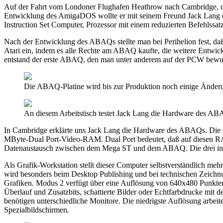
Auf der Fahrt vom Londoner Flughafen Heathrow nach Cambridge, dem
Entwicklung des AmigaDOS wollte er mit seinem Freund Jack Lang ei
Instruction Set Computer, Prozessor mit einem reduzierten Befehlssa
Nach der Entwicklung des ABAQs stellte man bei Perihelion fest, daß
Atari ein, indem es alle Rechte am ABAQ kaufte, die weitere Entwick
entstand der erste ABAQ, den man unter anderem auf der PCW bewu
Die ABAQ-Platine wird bis zur Produktion noch einige Änderun
An diesem Arbeitstisch testet Jack Lang die Hardware des AB
In Cambridge erklärte uns Jack Lang die Hardware des ABAQs. Die G
MByte-Dual Port-Video-RAM. Dual Port bedeutet, daß auf diesen RAM-B
Datenaustausch zwischen dem Mega ST und dem ABAQ. Die drei inte
Als Grafik-Workstation stellt dieser Computer selbstverständlich 
wird besonders beim Desktop Publishing und bei technischen Zeic
Grafiken. Modus 2 verfügt über eine Auflösung von 640x480 Punkten 
Überlauf und Zusatzbits, schattierte Bilder oder Echtfarbdrucke mi
benötigen unterschiedliche Monitore. Die niedrigste Auflösung arbeit
Spezialbildschirmen.