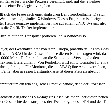
 genau fest, welche Prozesse berechtigt sind, auf die jeweilige
alb seiner Privilegien, vergeben.
lt sich die Frage nach einer grafischen Benutzeroberfläche. Da sich
IX-Welt entschied, nämlich XWindows. Dieses Programm ist übrigens
ter Helios genauso implementiert wie auf einem UNIX-System, also
 die Grafik-Treiber implementiert.
ufrufe auf den Transputer portieren und XWindows so
er, der Geschäftsführer von Atari Europa, präsentierte uns stolz das
 daß der ABAQ in den Geschäften nie diesen Namen tragen wird, da
10000 Mark. Dafür erhält man die Stand-alone-Version, die den
thek zum Lieferumfang. Von Perihelion wird ein C-Compiler für etwa
rfahrung bringen. Für Monitore, die am ABAQ ihre Arbeit verrichten,
e, aber in seiner Leistungsklasse ist dieser Preis als absolut
mputer um ein rein englisches Produkt handle, denn der Prozessor
er nächsten Ausgabe des ST-Magazins lesen Sie mehr über diesen neuen
er Geschichte der Transputer, der Technologie des T 414 und des T