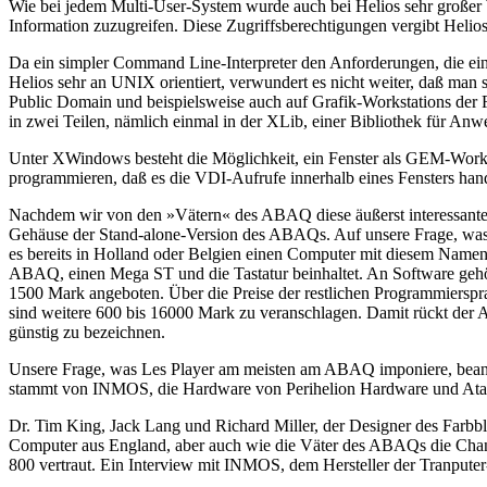
Wie bei jedem Multi-User-System wurde auch bei Helios sehr großer We
Information zuzugreifen. Diese Zugriffsberechtigungen vergibt Helios 
Da ein simpler Command Line-Interpreter den Anforderungen, die ein Be
Helios sehr an UNIX orientiert, verwundert es nicht weiter, daß man
Public Domain und beispielsweise auch auf Grafik-Workstations der
in zwei Teilen, nämlich einmal in der XLib, einer Bibliothek für A
Unter XWindows besteht die Möglichkeit, ein Fenster als GEM-Work
programmieren, daß es die VDI-Aufrufe innerhalb eines Fensters han
Nachdem wir von den »Vätern« des ABAQ diese äußerst interessanten E
Gehäuse der Stand-alone-Version des ABAQs. Auf unsere Frage, was 
es bereits in Holland oder Belgien einen Computer mit diesem Namen
ABAQ, einen Mega ST und die Tastatur beinhaltet. An Software gehö
1500 Mark angeboten. Über die Preise der restlichen Programmierspra
sind weitere 600 bis 16000 Mark zu veranschlagen. Damit rückt der A
günstig zu bezeichnen.
Unsere Frage, was Les Player am meisten am ABAQ imponiere, beantwo
stammt von INMOS, die Hardware von Perihelion Hardware und Atari 
Dr. Tim King, Jack Lang und Richard Miller, der Designer des Farbbl
Computer aus England, aber auch wie die Väter des ABAQs die Chance
800 vertraut. Ein Interview mit INMOS, dem Hersteller der Tranputer