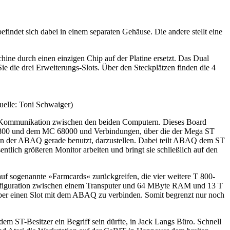
det sich dabei in einem separaten Gehäuse. Die andere stellt eine
chine durch einen einzigen Chip auf der Platine ersetzt. Das Dual
e die drei Erweiterungs-Slots. Über den Steckplätzen finden die 4
elle: Toni Schwaiger)
die Kommunikation zwischen den beiden Computern. Dieses Board
 800 und dem MC 68000 und Verbindungen, über die der Mega ST
en der ABAQ gerade benutzt, darzustellen. Dabei teilt ABAQ dem ST
lich größeren Monitor arbeiten und bringt sie schließlich auf den
f sogenannte »Farmcards« zurückgreifen, die vier weitere T 800-
nfiguration zwischen einem Transputer und 64 MByte RAM und 13 T
 über einen Slot mit dem ABAQ zu verbinden. Somit begrenzt nur noch
em ST-Besitzer ein Begriff sein dürfte, in Jack Langs Büro. Schnell