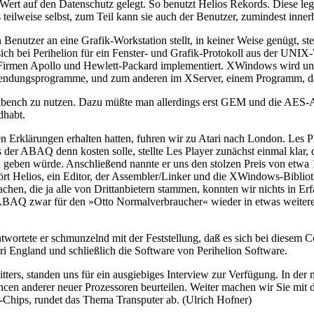
rt auf den Datenschutz gelegt. So benutzt Helios Rekords. Diese legen
teilweise selbst, zum Teil kann sie auch der Benutzer, zumindest innerh
nutzer an eine Grafik-Workstation stellt, in keiner Weise genügt, stel
 sich bei Perihelion für ein Fenster- und Grafik-Protokoll aus der UN
 Firmen Apollo und Hewlett-Packard implementiert. XWindows wird un
nwendungsprogramme, und zum anderen im XServer, einem Programm, das
bench zu nutzen. Dazu müßte man allerdings erst GEM und die AES-A
dhabt.
rklärungen erhalten hatten, fuhren wir zu Atari nach London. Les Play
der ABAQ denn kosten solle, stellte Les Player zunächst einmal klar,
 geben würde. Anschließend nannte er uns den stolzen Preis von etwa 
rt Helios, ein Editor, der Assembler/Linker und die XWindows-Biblio
chen, die ja alle von Drittanbietern stammen, konnten wir nichts in E
BAQ zwar für den »Otto Normalverbraucher« wieder in etwas weitere Fern
rtete er schmunzelnd mit der Feststellung, daß es sich bei diesem Co
England und schließlich die Software von Perihelion Software.
itters, standen uns für ein ausgiebiges Interview zur Verfügung. In d
n anderer neuer Prozessoren beurteilen. Weiter machen wir Sie mit d
-Chips, rundet das Thema Transputer ab. (Ulrich Hofner)