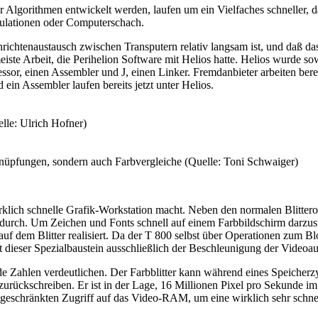
Algorithmen entwickelt werden, laufen um ein Vielfaches schneller, da
kulationen oder Computerschach.
richtenaustausch zwischen Transputern relativ langsam ist, und daß da
eiste Arbeit, die Perihelion Software mit Helios hatte. Helios wurde so
ssor, einen Assembler und J, einen Linker. Fremdanbieter arbeiten ber
in Assembler laufen bereits jetzt unter Helios.
lle: Ulrich Hofner)
knüpfungen, sondern auch Farbvergleiche (Quelle: Toni Schwaiger)
klich schnelle Grafik-Workstation macht. Neben den normalen Blitterop
e durch. Um Zeichen und Fonts schnell auf einem Farbbildschirm darzu
f dem Blitter realisiert. Da der T 800 selbst über Operationen zum
t dieser Spezialbaustein ausschließlich der Beschleunigung der Videoa
ende Zahlen verdeutlichen. Der Farbblitter kann während eines Speiche
zurückschreiben. Er ist in der Lage, 16 Millionen Pixel pro Sekunde 
ngeschränkten Zugriff auf das Video-RAM, um eine wirklich sehr schnel