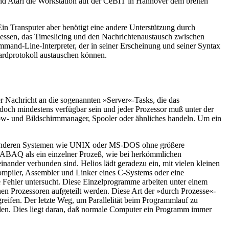
nd Atari die Workstation auf der CeBIT in Hannover dem breiten
in Transputer aber benötigt eine andere Unterstützung durch
ozessen, das Timeslicing und den Nachrichtenaustausch zwischen
mand-Line-Interpreter, der in seiner Erscheinung und seiner Syntax
dardprotokoll austauschen können.
 Nachricht an die sogenannten »Server«-Tasks, die das
 jedoch mindestens verfügbar sein und jeder Prozessor muß unter der
ndow- und Bildschirmmanager, Spooler oder ähnliches handeln. Um ein
n anderen Systemen wie UNIX oder MS-DOS ohne größere
 ABAQ als ein einzelner Prozeß, wie bei herkömmlichen
nander verbunden sind. Helios lädt geradezu ein, mit vielen kleinen
ompiler, Assembler und Linker eines C-Systems oder eine
 Fehler untersucht. Diese Einzelprogramme arbeiten unter einem
denen Prozessoren aufgeteilt werden. Diese Art der »durch Prozesse«-
kgreifen. Der letzte Weg, um Parallelität beim Programmlauf zu
inden. Dies liegt daran, daß normale Computer ein Programm immer