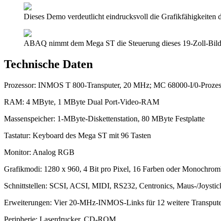
Dieses Demo verdeutlicht eindrucksvoll die Grafikfähigkeite
ABAQ nimmt dem Mega ST die Steuerung dieses 19-Zoll-Bilds
Technische Daten
Prozessor: INMOS T 800-Transputer, 20 MHz; MC 68000-I/0-Proze
RAM: 4 MByte, 1 MByte Dual Port-Video-RAM
Massenspeicher: 1-MByte-Diskettenstation, 80 MByte Festplatte
Tastatur: Keyboard des Mega ST mit 96 Tasten
Monitor: Analog RGB
Grafikmodi: 1280 x 960, 4 Bit pro Pixel, 16 Farben oder Monochrombet
Schnittstellen: SCSI, ACSI, MIDI, RS232, Centronics, Maus-/Joystic
Erweiterungen: Vier 20-MHz-INMOS-Links für 12 weitere Transputer
Peripherie: Laserdrucker, CD-ROM