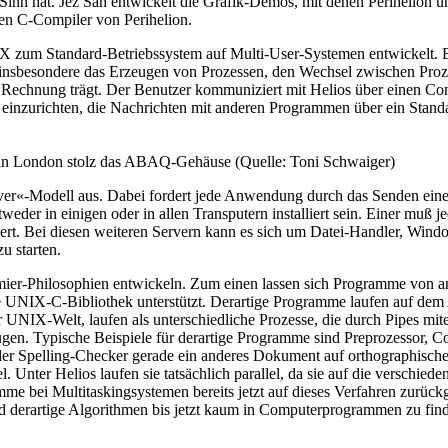
nn hat. Jez San entwickelt die Grafik-Demos, mit denen Perihelion u
en C-Compiler von Perihelion.
NIX zum Standard-Betriebssystem auf Multi-User-Systemen entwickelt. E
fft insbesondere das Erzeugen von Prozessen, den Wechsel zwischen Pr
 Rechnung trägt. Der Benutzer kommuniziert mit Helios über einen Com
s einzurichten, die Nachrichten mit anderen Programmen über ein Stan
ns in London stolz das ABAQ-Gehäuse (Quelle: Toni Schwaiger)
ver«-Modell aus. Dabei fordert jede Anwendung durch das Senden einer
tweder in einigen oder in allen Transputern installiert sein. Einer muß
fiziert. Bei diesen weiteren Servern kann es sich um Datei-Handler, Wi
u starten.
mier-Philosophien entwickeln. Zum einen lassen sich Programme vo
 UNIX-C-Bibliothek unterstützt. Derartige Programme laufen auf dem
NIX-Welt, laufen als unterschiedliche Prozesse, die durch Pipes mitei
en. Typische Beispiele für derartige Programme sind Preprozessor, C
 der Spelling-Checker gerade ein anderes Dokument auf orthographische
. Unter Helios laufen sie tatsächlich parallel, da sie auf die verschie
ramme bei Multitaskingsystemen bereits jetzt auf dieses Verfahren zurüc
 sind derartige Algorithmen bis jetzt kaum in Computerprogrammen zu f