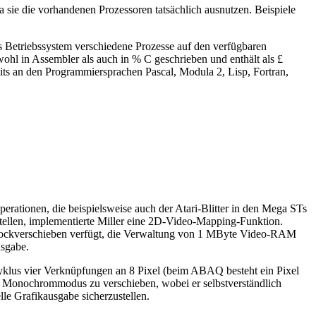
 sie die vorhandenen Prozessoren tatsächlich ausnutzen. Beispiele
s Betriebssystem verschiedene Prozesse auf den verfügbaren
wohl in Assembler als auch in % C geschrieben und enthält als £
eits an den Programmiersprachen Pascal, Modula 2, Lisp, Fortran,
erationen, die beispielsweise auch der Atari-Blitter in den Mega STs
stellen, implementierte Miller eine 2D-Video-Mapping-Funktion.
 Blockverschieben verfügt, die Verwaltung von 1 MByte Video-RAM
usgabe.
rzyklus vier Verknüpfungen an 8 Pixel (beim ABAQ besteht ein Pixel
im Monochrommodus zu verschieben, wobei er selbstverständlich
le Grafikausgabe sicherzustellen.