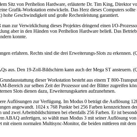
 Sitz von Perihelion Hardware, erläuterte Dr. Tim King, Direktor v
ne Grafik-Workstation entwickeln. Das Herz dieses Computers sollte 
tz) hohe Geschwindigkeit und große Rechenleistung garantiert.
 man zur Verwirklichung dieses Projektes dringend einen I/O-Prozessor
lung aber in den Händen von Perihelion Hardware beließ. Das Betriebs
ndern konnte.
gen erfahren. Rechts sind die drei Erweiterungs-Slots zu erkennen. (Q
AQs aus. Den 19-Zoll-Bildschirm kann auch der Mega ST ansteuern. (Q
rundausstattung dieser Workstation besteht aus einem T 800-Transput
ereich zur selben Zeit der Prozessor und der Blitter zugreifen können
rnen Slots dienen dazu, Erweiterungskarten aufzunehmen.
mehrere Auflösungen zur Verfügung. Im Modus 0 beträgt die Auflösung
hnungen angewandt. 1024 x 768 Punkte bei 256 Farben kennzeichnen 
und zwei Arbeitsbildschirmen bei ebenfalls 256 Farben. Er ist besond
t dem ABAQ anfertigen, so wählt man Modus 3 mit seiner Auflösung vo
et mit einem normalen Multisync-Monitor, die beiden mittleren mit dem 