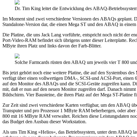
Dr. Tim King leitet die Entwicklung des ABAQ-Betriebssystem
Im Moment sind zwei verschiedene Versionen des ABAQs geplant. Die
Standalone-Version dar, die einen Mega ST und den ABAQ in einem 
Die Platine, die uns Jack Lang vorführte, entspricht noch nicht der e
Port-Video-RAM befindet sich übrigens unter dieser Leiterplatte. Re
MByte ihren Platz und links davon der Farb-Blitter.
Solche Farmcards rüsten den ABAQ um jeweils vier T 800 und
Bis jetzt gehört noch eine weitere Platine, die auf den Systembus 
verfügt über einen vollwertigen DMA-, SCSI-und ACSI-Port, einen
auf den Monitor des ABAQs und die SCSI-Geräte zugreifen kann. Di
mit, daß er nun auf den neuen Monitor zugreifen darf. Danach nimmt
Bildschirm. Vier Bausteine, die ihren Platz auf der Mega ST-Platine fi
Zur Zeit sind zwei verschiedene Karten verfügbar, um den ABAQ übe
Transputer und pro Prozessor 1 MByte RAM beherbergen, oder abe
800 mit 16 MByte RAM verwaltet. Reichen diese Leistungsdaten noch 
das Budget den Ausbau dieser Workstation.
Als uns Tim King »Helios«, das Betriebssystem, unter dem ABAQ laufe