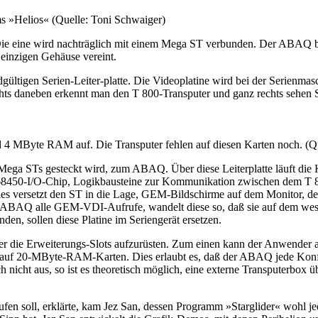
s »Helios« (Quelle: Toni Schwaiger)
 eine wird nachträglich mit einem Mega ST verbunden. Der ABAQ befin
einzigen Gehäuse vereint.
ndgültigen Serien-Leiter-platte. Die Videoplatine wird bei der Serienmas
chts daneben erkennt man den T 800-Transputer und ganz rechts sehen Si
 4 MByte RAM auf. Die Transputer fehlen auf diesen Karten noch. (Qu
des Mega STs gesteckt wird, zum ABAQ. Über diese Leiterplatte läuft 
 68450-I/O-Chip, Logikbausteine zur Kommunikation zwischen dem T
es versetzt den ST in die Lage, GEM-Bildschirme auf dem Monitor, d
 ABAQ alle GEM-VDI-Aufrufe, wandelt diese so, daß sie auf dem wesent
nden, sollen diese Platine im Seriengerät ersetzen.
r die Erweiterungs-Slots aufzurüsten. Zum einen kann der Anwender au
r auf 20-MByte-RAM-Karten. Dies erlaubt es, daß der ABAQ jede Ko
nicht aus, so ist es theoretisch möglich, eine externe Transputerbox
n soll, erklärte, kam Jez San, dessen Programm »Starglider« wohl jed