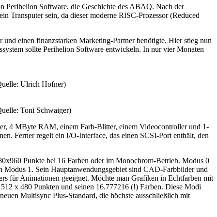
on Perihelion Software, die Geschichte des ABAQ. Nach der
ein Transputer sein, da dieser moderne RISC-Prozessor (Reduced
 und einen finanzstarken Marketing-Partner benötigte. Hier stieg nun
system sollte Perihelion Software entwickeln. In nur vier Monaten
uelle: Ulrich Hofner)
uelle: Toni Schwaiger)
er, 4 MByte RAM, einem Farb-Blitter, einem Videocontroller und 1-
. Ferner regelt ein I/O-Interface, das einen SCSI-Port enthält, den
 1280x960 Punkte bei 16 Farben oder im Monochrom-Betrieb. Modus 0
den Modus 1. Sein Hauptanwendungsgebiet sind CAD-Farbbilder und
ers für Animationen geeignet. Möchte man Grafiken in Echtfarben mit
n 512 x 480 Punkten und seinen 16.777216 (!) Farben. Diese Modi
neuen Multisync Plus-Standard, die höchste ausschließlich mit