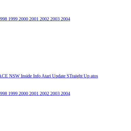
1998
1999
2000
2001
2002
2003
2004
ACE NSW Inside Info
Atari Update
STraight Up
atos
1998
1999
2000
2001
2002
2003
2004