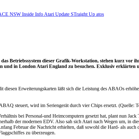
ACE NSW Inside Info
Atari Update
STraight Up
atos
das Betriebssystem dieser Grafik-Workstation, stehen kurz vor i
lion und in London Atari England zu besuchen. Exklusiv erklärten
 Mit diesen Erweiterungskarten läßt sich die Leistung des ABAOs erhöh
AQ steuert, wird im Seriengerät durch vier Chips ersetzt. (Quelle: 
rhältnis bei Personal-und Heimcomputern gesetzt hat, plant nun Jack 
innerhalb der modernen EDV. Also sah sich Atari nach Wegen um, in dies
ng Februar die Nachricht erhielten, daß sowohl die Hard- als auch d
Flaggschiffes zu überzeugen.