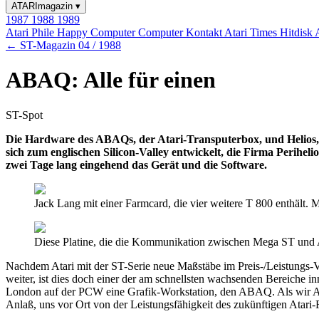
ATARImagazin
▾
1987
1988
1989
Atari Phile
Happy Computer
Computer Kontakt
Atari Times
Hitdisk
← ST-Magazin 04 / 1988
ABAQ: Alle für einen
ST-Spot
Die Hardware des ABAQs, der Atari-Transputerbox, und Helios, 
sich zum englischen Silicon-Valley entwickelt, die Firma Perihe
zwei Tage lang eingehend das Gerät und die Software.
Jack Lang mit einer Farmcard, die vier weitere T 800 enthält.
Diese Platine, die die Kommunikation zwischen Mega ST und AB
Nachdem Atari mit der ST-Serie neue Maßstäbe im Preis-/Leistungs-Ve
weiter, ist dies doch einer der am schnellsten wachsenden Bereiche 
London auf der PCW eine Grafik-Workstation, den ABAQ. Als wir Anfa
Anlaß, uns vor Ort von der Leistungsfähigkeit des zukünftigen Atari-