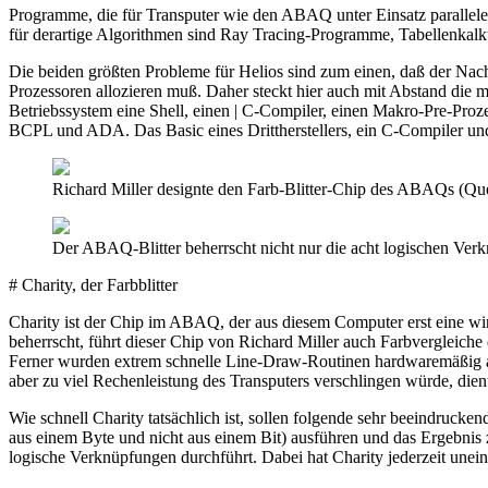
Programme, die für Transputer wie den ABAQ unter Einsatz paralleler 
für derartige Algorithmen sind Ray Tracing-Programme, Tabellenkal
Die beiden größten Probleme für Helios sind zum einen, daß der Nach
Prozessoren allozieren muß. Daher steckt hier auch mit Abstand die m
Betriebssystem eine Shell, einen | C-Compiler, einen Makro-Pre-Proze
BCPL und ADA. Das Basic eines Drittherstellers, ein C-Compiler und e
Richard Miller designte den Farb-Blitter-Chip des ABAQs (Que
Der ABAQ-Blitter beherrscht nicht nur die acht logischen Ver
# Charity, der Farbblitter
Charity ist der Chip im ABAQ, der aus diesem Computer erst eine wir
beherrscht, führt dieser Chip von Richard Miller auch Farbvergleich
Ferner wurden extrem schnelle Line-Draw-Routinen hardwaremäßig au
aber zu viel Rechenleistung des Transputers verschlingen würde, dien
Wie schnell Charity tatsächlich ist, sollen folgende sehr beeindruck
aus einem Byte und nicht aus einem Bit) ausführen und das Ergebnis 
logische Verknüpfungen durchführt. Dabei hat Charity jederzeit unei