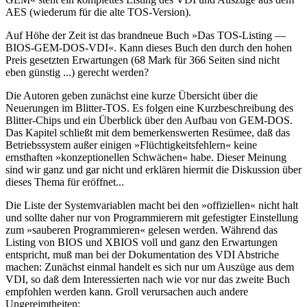
AES (wiederum für die alte TOS-Version).
Auf Höhe der Zeit ist das brandneue Buch »Das TOS-Listing —
BIOS-GEM-DOS-VDI«. Kann dieses Buch den durch den hohen
Preis gesetzten Erwartungen (68 Mark für 366 Seiten sind nicht
eben günstig ...) gerecht werden?
Die Autoren geben zunächst eine kurze Übersicht über die
Neuerungen im Blitter-TOS. Es folgen eine Kurzbeschreibung des
Blitter-Chips und ein Überblick über den Aufbau von GEM-DOS.
Das Kapitel schließt mit dem bemerkenswerten Resümee, daß das
Betriebssystem außer einigen »Flüchtigkeitsfehlern« keine
ernsthaften »konzeptionellen Schwächen« habe. Dieser Meinung
sind wir ganz und gar nicht und erklären hiermit die Diskussion über
dieses Thema für eröffnet...
Die Liste der Systemvariablen macht bei den »offiziellen« nicht halt
und sollte daher nur von Programmierern mit gefestigter Einstellung
zum »sauberen Programmieren« gelesen werden. Während das
Listing von BIOS und XBIOS voll und ganz den Erwartungen
entspricht, muß man bei der Dokumentation des VDI Abstriche
machen: Zunächst einmal handelt es sich nur um Auszüge aus dem
VDI, so daß dem Interessierten nach wie vor nur das zweite Buch
empfohlen werden kann. Groll verursachen auch andere
Ungereimtheiten: