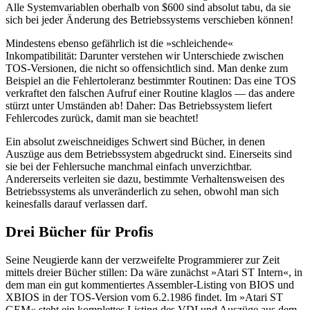
Alle Systemvariablen oberhalb von $600 sind absolut tabu, da sie
sich bei jeder Änderung des Betriebssystems verschieben können!
Mindestens ebenso gefährlich ist die »schleichende«
Inkompatibilität: Darunter verstehen wir Unterschiede zwischen
TOS-Versionen, die nicht so offensichtlich sind. Man denke zum
Beispiel an die Fehlertoleranz bestimmter Routinen: Das eine TOS
verkraftet den falschen Aufruf einer Routine klaglos — das andere
stürzt unter Umständen ab! Daher: Das Betriebssystem liefert
Fehlercodes zurück, damit man sie beachtet!
Ein absolut zweischneidiges Schwert sind Bücher, in denen
Auszüge aus dem Betriebssystem abgedruckt sind. Einerseits sind
sie bei der Fehlersuche manchmal einfach unverzichtbar.
Andererseits verleiten sie dazu, bestimmte Verhaltensweisen des
Betriebssystems als unveränderlich zu sehen, obwohl man sich
keinesfalls darauf verlassen darf.
Drei Bücher für Profis
Seine Neugierde kann der verzweifelte Programmierer zur Zeit
mittels dreier Bücher stillen: Da wäre zunächst »Atari ST Intern«, in
dem man ein gut kommentiertes Assembler-Listing von BIOS und
XBIOS in der TOS-Version vom 6.2.1986 findet. Im »Atari ST
GEM« steht ein komplettes Listing des VDI und Auszüge aus dem