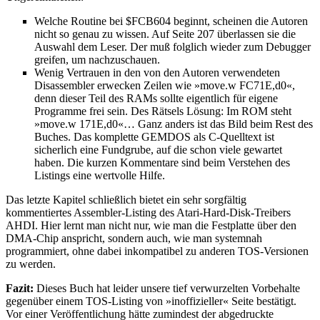
Welche Routine bei $FCB604 beginnt, scheinen die Autoren
nicht so genau zu wissen. Auf Seite 207 überlassen sie die
Auswahl dem Leser. Der muß folglich wieder zum Debugger
greifen, um nachzuschauen.
Wenig Vertrauen in den von den Autoren verwendeten
Disassembler erwecken Zeilen wie »move.w FC71E,d0«,
denn dieser Teil des RAMs sollte eigentlich für eigene
Programme frei sein. Des Rätsels Lösung: Im ROM steht
»move.w 171E,d0«… Ganz anders ist das Bild beim Rest des
Buches. Das komplette GEMDOS als C-Quelltext ist
sicherlich eine Fundgrube, auf die schon viele gewartet
haben. Die kurzen Kommentare sind beim Verstehen des
Listings eine wertvolle Hilfe.
Das letzte Kapitel schließlich bietet ein sehr sorgfältig
kommentiertes Assembler-Listing des Atari-Hard-Disk-Treibers
AHDI. Hier lernt man nicht nur, wie man die Festplatte über den
DMA-Chip anspricht, sondern auch, wie man systemnah
programmiert, ohne dabei inkompatibel zu anderen TOS-Versionen
zu werden.
Fazit:
Dieses Buch hat leider unsere tief verwurzelten Vorbehalte
gegenüber einem TOS-Listing von »inoffizieller« Seite bestätigt.
Vor einer Veröffentlichung hätte zumindest der abgedruckte