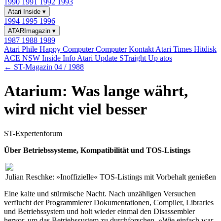
1990
1991
1992
1993
Atari Inside
▾
1994
1995
1996
ATARImagazin
▾
1987
1988
1989
Atari Phile
Happy Computer
Computer Kontakt
Atari Times
Hitdisk
ACE NSW Inside Info
Atari Update
STraight Up
atos
← ST-Magazin 04 / 1988
Atarium: Was lange währt,
wird nicht viel besser
ST-Expertenforum
Über Betriebssysteme, Kompatibilität und TOS-Listings
Julian Reschke: »Inoffizielle« TOS-Listings mit Vorbehalt genießen
Eine kalte und stürmische Nacht. Nach unzähligen Versuchen
verflucht der Programmierer Dokumentationen, Compiler, Libraries
und Betriebssystem und holt wieder einmal den Disassembler
hervor, um das Betriebssystem zu durchforschen. »Wie einfach war