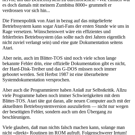
es doch damals mit meinem Zumbitsu 8000« grummelt er
verdrossen vor sich hin...
Die Firmenpolitik von Atari in bezug auf das mitgelieferte
Betriebssystem kann sogar Atari-Fans der ersten Stunde wie uns in
Rage versetzen. Wünschenswert wäre ein effizientes und
fehlerfreies Betriebssystem (das sollte nach drei Jahren eigentlich
nicht zuviel verlangt sein) und eine gute Dokumentation seitens
Atari.
Aber nein, auch im Blitter-TOS sind noch viele schon lange
bekannte Fehler drin, eine offizielle Dokumentation gibt es nicht,
der Hard-Disk-Treiber und das G-DOS müssen noch immer
gebootet werden. Seit Herbst 1987 ist eine überarbeitete
Systemdokumentation versprochen.
Aber auch die Programmierer haben Anlaß zur Selbstkritik. Allzu
viele Programme haben noch immer Schwierigkeiten mit dem
Blitter-TOS. Atari täte gut daran, alle neuen Computer auch mit der
aktuellsten Betriebssystemversion auszuliefern — nicht nur wegen
der beseitigten Fehler, sondern auch um den Übergang zu
beschleunigen.
Viele glauben, daß man nichts falsch machen kann, solange man
nicht »direkt« Routinen im ROM aufruft. Folgenschwerer Irrtum!