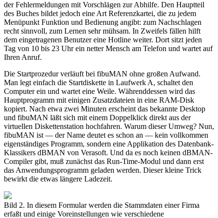
der Fehlermeldungen mit Vorschlägen zur Abhilfe. Den Hauptteil
des Buches bildet jedoch eine Art Referenzkartei, die zu jedem
Menüpunkt Funktion und Bedienung angibt: zum Nachschlagen
recht sinnvoll, zum Lernen sehr mühsam. In Zweifels fällen hilft
dem eingetragenen Benutzer eine Hotline weiter. Dort sitzt jeden
Tag von 10 bis 23 Uhr ein netter Mensch am Telefon und wartet auf
Ihren Anruf.
Die Startprozedur verläuft bei fibuMAN ohne großen Aufwand.
Man legt einfach die Startdiskette in Laufwerk A, schaltet den
Computer ein und wartet eine Weile. Währenddessen wird das
Hauptprogramm mit einigen Zusatzdateien in eine RAM-Disk
kopiert. Nach etwa zwei Minuten erscheint das bekannte Desktop
und fibuMAN läßt sich mit einem Doppelklick direkt aus der
virtuellen Diskettenstation hochfahren. Warum dieser Umweg? Nun,
fibuMAN ist — der Name deutet es schon an — kein vollkommen
eigenständiges Programm, sondern eine Applikation des Datenbank-
Klassikers dBMAN von Verasoft. Und da es noch keinen dBMAN-
Compiler gibt, muß zunächst das Run-Time-Modul und dann erst
das Anwendungsprogramm geladen werden. Dieser kleine Trick
bewirkt die etwas längere Ladezeit.
Bild 2. In diesem Formular werden die Stammdaten einer Firma
erfaßt und einige Voreinstellungen wie verschiedene