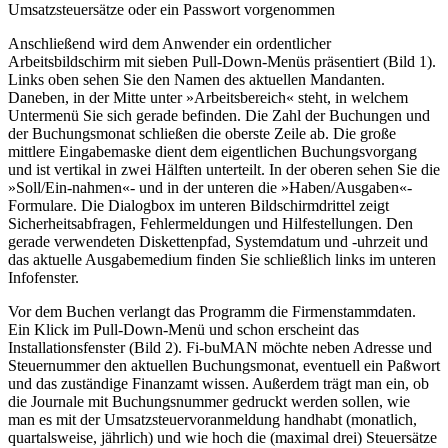
Umsatzsteuersätze oder ein Passwort vorgenommen
Anschließend wird dem Anwender ein ordentlicher
Arbeitsbildschirm mit sieben Pull-Down-Menüs präsentiert (Bild 1).
Links oben sehen Sie den Namen des aktuellen Mandanten.
Daneben, in der Mitte unter »Arbeitsbereich« steht, in welchem
Untermenü Sie sich gerade befinden. Die Zahl der Buchungen und
der Buchungsmonat schließen die oberste Zeile ab. Die große
mittlere Eingabemaske dient dem eigentlichen Buchungsvorgang
und ist vertikal in zwei Hälften unterteilt. In der oberen sehen Sie die
»Soll/Ein-nahmen«- und in der unteren die »Haben/Ausgaben«-
Formulare. Die Dialogbox im unteren Bildschirmdrittel zeigt
Sicherheitsabfragen, Fehlermeldungen und Hilfestellungen. Den
gerade verwendeten Diskettenpfad, Systemdatum und -uhrzeit und
das aktuelle Ausgabemedium finden Sie schließlich links im unteren
Infofenster.
Vor dem Buchen verlangt das Programm die Firmenstammdaten.
Ein Klick im Pull-Down-Menü und schon erscheint das
Installationsfenster (Bild 2). Fi-buMAN möchte neben Adresse und
Steuernummer den aktuellen Buchungsmonat, eventuell ein Paßwort
und das zuständige Finanzamt wissen. Außerdem trägt man ein, ob
die Journale mit Buchungsnummer gedruckt werden sollen, wie
man es mit der Umsatzsteuervoranmeldung handhabt (monatlich,
quartalsweise, jährlich) und wie hoch die (maximal drei) Steuersätze