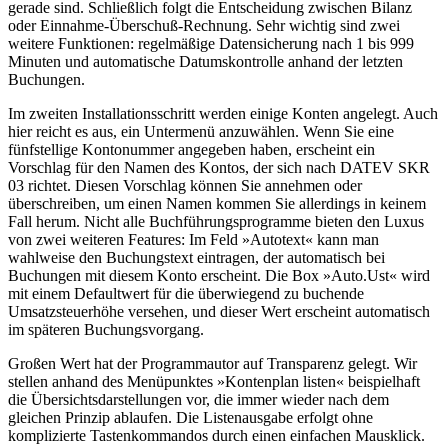
gerade sind. Schließlich folgt die Entscheidung zwischen Bilanz
oder Einnahme-Überschuß-Rechnung. Sehr wichtig sind zwei
weitere Funktionen: regelmäßige Datensicherung nach 1 bis 999
Minuten und automatische Datumskontrolle anhand der letzten
Buchungen.
Im zweiten Installationsschritt werden einige Konten angelegt. Auch
hier reicht es aus, ein Untermenü anzuwählen. Wenn Sie eine
fünfstellige Kontonummer angegeben haben, erscheint ein
Vorschlag für den Namen des Kontos, der sich nach DATEV SKR
03 richtet. Diesen Vorschlag können Sie annehmen oder
überschreiben, um einen Namen kommen Sie allerdings in keinem
Fall herum. Nicht alle Buchführungsprogramme bieten den Luxus
von zwei weiteren Features: Im Feld »Autotext« kann man
wahlweise den Buchungstext eintragen, der automatisch bei
Buchungen mit diesem Konto erscheint. Die Box »Auto.Ust« wird
mit einem Defaultwert für die überwiegend zu buchende
Umsatzsteuerhöhe versehen, und dieser Wert erscheint automatisch
im späteren Buchungsvorgang.
Großen Wert hat der Programmautor auf Transparenz gelegt. Wir
stellen anhand des Menüpunktes »Kontenplan listen« beispielhaft
die Übersichtsdarstellungen vor, die immer wieder nach dem
gleichen Prinzip ablaufen. Die Listenausgabe erfolgt ohne
komplizierte Tastenkommandos durch einen einfachen Mausklick.