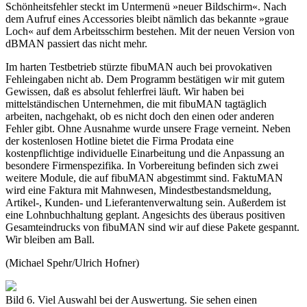
Schönheitsfehler steckt im Untermenü »neuer Bildschirm«. Nach
dem Aufruf eines Accessories bleibt nämlich das bekannte »graue
Loch« auf dem Arbeitsschirm bestehen. Mit der neuen Version von
dBMAN passiert das nicht mehr.
Im harten Testbetrieb stürzte fibuMAN auch bei provokativen
Fehleingaben nicht ab. Dem Programm bestätigen wir mit gutem
Gewissen, daß es absolut fehlerfrei läuft. Wir haben bei
mittelständischen Unternehmen, die mit fibuMAN tagtäglich
arbeiten, nachgehakt, ob es nicht doch den einen oder anderen
Fehler gibt. Ohne Ausnahme wurde unsere Frage verneint. Neben
der kostenlosen Hotline bietet die Firma Prodata eine
kostenpflichtige individuelle Einarbeitung und die Anpassung an
besondere Firmenspezifika. In Vorbereitung befinden sich zwei
weitere Module, die auf fibuMAN abgestimmt sind. FaktuMAN
wird eine Faktura mit Mahnwesen, Mindestbestandsmeldung,
Artikel-, Kunden- und Lieferantenverwaltung sein. Außerdem ist
eine Lohnbuchhaltung geplant. Angesichts des überaus positiven
Gesamteindrucks von fibuMAN sind wir auf diese Pakete gespannt.
Wir bleiben am Ball.
(Michael Spehr/Ulrich Hofner)
Bild 6. Viel Auswahl bei der Auswertung. Sie sehen einen