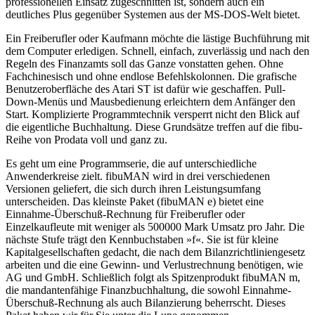
professionellen Einsatz zugeschnitten ist, sondern auch ein
deutliches Plus gegenüber Systemen aus der MS-DOS-Welt bietet.
Ein Freiberufler oder Kaufmann möchte die lästige Buchführung mit
dem Computer erledigen. Schnell, einfach, zuverlässig und nach den
Regeln des Finanzamts soll das Ganze vonstatten gehen. Ohne
Fachchinesisch und ohne endlose Befehlskolonnen. Die grafische
Benutzeroberfläche des Atari ST ist dafür wie geschaffen. Pull-
Down-Menüs und Mausbedienung erleichtern dem Anfänger den
Start. Komplizierte Programmtechnik versperrt nicht den Blick auf
die eigentliche Buchhaltung. Diese Grundsätze treffen auf die fibu-
Reihe von Prodata voll und ganz zu.
Es geht um eine Programmserie, die auf unterschiedliche
Anwenderkreise zielt. fibuMAN wird in drei verschiedenen
Versionen geliefert, die sich durch ihren Leistungsumfang
unterscheiden. Das kleinste Paket (fibuMAN e) bietet eine
Einnahme-Überschuß-Rechnung für Freiberufler oder
Einzelkaufleute mit weniger als 500000 Mark Umsatz pro Jahr. Die
nächste Stufe trägt den Kennbuchstaben »f«. Sie ist für kleine
Kapitalgesellschaften gedacht, die nach dem Bilanzrichtliniengesetz
arbeiten und die eine Gewinn- und Verlustrechnung benötigen, wie
AG und GmbH. Schließlich folgt als Spitzenprodukt fibuMAN m,
die mandantenfähige Finanzbuchhaltung, die sowohl Einnahme-
Überschuß-Rechnung als auch Bilanzierung beherrscht. Dieses