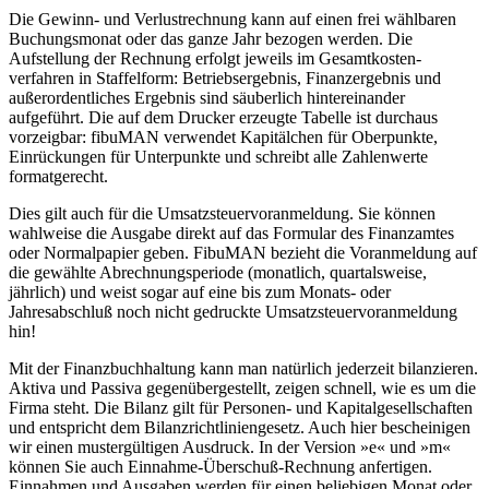
Die Gewinn- und Verlustrechnung kann auf einen frei wählbaren
Buchungsmonat oder das ganze Jahr bezogen werden. Die
Aufstellung der Rechnung erfolgt jeweils im Gesamtkosten-
verfahren in Staffelform: Betriebsergebnis, Finanzergebnis und
außerordentliches Ergebnis sind säuberlich hintereinander
aufgeführt. Die auf dem Drucker erzeugte Tabelle ist durchaus
vorzeigbar: fibuMAN verwendet Kapitälchen für Oberpunkte,
Einrückungen für Unterpunkte und schreibt alle Zahlenwerte
formatgerecht.
Dies gilt auch für die Umsatzsteuervoranmeldung. Sie können
wahlweise die Ausgabe direkt auf das Formular des Finanzamtes
oder Normalpapier geben. FibuMAN bezieht die Voranmeldung auf
die gewählte Abrechnungsperiode (monatlich, quartalsweise,
jährlich) und weist sogar auf eine bis zum Monats- oder
Jahresabschluß noch nicht gedruckte Umsatzsteuervoranmeldung
hin!
Mit der Finanzbuchhaltung kann man natürlich jederzeit bilanzieren.
Aktiva und Passiva gegenübergestellt, zeigen schnell, wie es um die
Firma steht. Die Bilanz gilt für Personen- und Kapitalgesellschaften
und entspricht dem Bilanzrichtliniengesetz. Auch hier bescheinigen
wir einen mustergültigen Ausdruck. In der Version »e« und »m«
können Sie auch Einnahme-Überschuß-Rechnung anfertigen.
Einnahmen und Ausgaben werden für einen beliebigen Monat oder