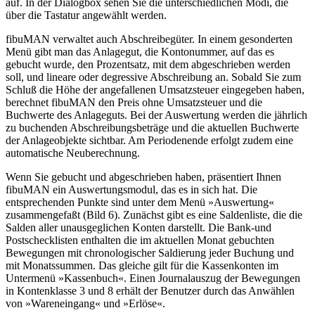
auf. In der Dialogbox sehen Sie die unterschiedlichen Modi, die
über die Tastatur angewählt werden.
fibuMAN verwaltet auch Abschreibegüter. In einem gesonderten
Menü gibt man das Anlagegut, die Kontonummer, auf das es
gebucht wurde, den Prozentsatz, mit dem abgeschrieben werden
soll, und lineare oder degressive Abschreibung an. Sobald Sie zum
Schluß die Höhe der angefallenen Umsatzsteuer eingegeben haben,
berechnet fibuMAN den Preis ohne Umsatzsteuer und die
Buchwerte des Anlageguts. Bei der Auswertung werden die jährlich
zu buchenden Abschreibungsbeträge und die aktuellen Buchwerte
der Anlageobjekte sichtbar. Am Periodenende erfolgt zudem eine
automatische Neuberechnung.
Wenn Sie gebucht und abgeschrieben haben, präsentiert Ihnen
fibuMAN ein Auswertungsmodul, das es in sich hat. Die
entsprechenden Punkte sind unter dem Menü »Auswertung«
zusammengefaßt (Bild 6). Zunächst gibt es eine Saldenliste, die die
Salden aller unausgeglichen Konten darstellt. Die Bank-und
Postschecklisten enthalten die im aktuellen Monat gebuchten
Bewegungen mit chronologischer Saldierung jeder Buchung und
mit Monatssummen. Das gleiche gilt für die Kassenkonten im
Untermenü »Kassenbuch«. Einen Journalauszug der Bewegungen
in Kontenklasse 3 und 8 erhält der Benutzer durch das Anwählen
von »Wareneingang« und »Erlöse«.