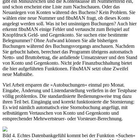
gibt ein Minuszeichen und die Kontenklasse im Nummernfeld ein,
und schon erscheint eine Liste zum Nachschauen. Oder das
Neuanlegen von Konten während des Buchens? Kein Problem. Sie
wählen eine neue Nummer und fibuMAN fragt, ob dieses Konto
angelegt werden soll. Was ist bei unsinnigen Buchungen? Auch hier
erkennt fibuMAN einige Fehler und vertauscht zum Beispiel auf
Knopfdruck Geld- und Gegenkonto. Sie suchen eine bestimmte
Belegnummer? Ohne Aufwand können Sie alle bisherigen
Buchungen während des Buchungsvorgangs anschauen. Nachdem
Sie gebucht haben, berechnet das Programm übrigens automatisch
Netto- und Bruttobetrag, die anfallende Umsatzsteuer und den Stand
von Konto und Gegenkonto. Nicht jede Finanzbuchhaltung bietet
die hier aufgeführten Funktionen. FibuMAN setzt ohne Zweifel
neue Maßstäbe.
Viel Arbeit ersparen die »Autobuchungen« einmal pro Monat.
Eingabe, Änderung und Listendarstellung verliefen in der Testphase
völlig problemlos. Die standardisierte Bedienungsweise trug dazu
ihren Teil bei. Eingängig und korrekt funktionierte die Stornierung:
Es wird nämlich automatisch eine Stornobuchung angefügt, mit
selbsttätigem Vertauschen von Konto und Gegenkonto und
entsprechender Mehrwertsteuer- oder Vorsteuer-Berechnung.
Bild 4. Echtes Datenbankgefühl kommt bei der Funktion »Suchen«