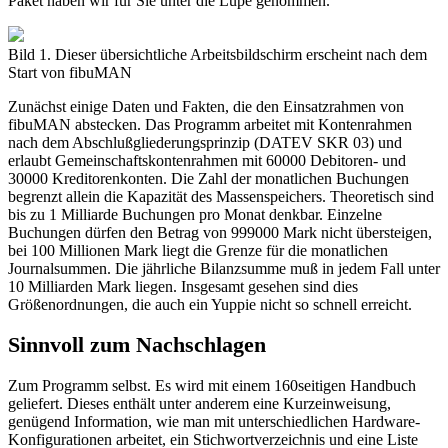
Paket haben wir für Sie unter die Lupe genommen.
Bild 1. Dieser übersichtliche Arbeitsbildschirm erscheint nach dem
Start von fibuMAN
Zunächst einige Daten und Fakten, die den Einsatzrahmen von
fibuMAN abstecken. Das Programm arbeitet mit Kontenrahmen
nach dem Abschlußgliederungsprinzip (DATEV SKR 03) und
erlaubt Gemeinschaftskontenrahmen mit 60000 Debitoren- und
30000 Kreditorenkonten. Die Zahl der monatlichen Buchungen
begrenzt allein die Kapazität des Massenspeichers. Theoretisch sind
bis zu 1 Milliarde Buchungen pro Monat denkbar. Einzelne
Buchungen dürfen den Betrag von 999000 Mark nicht übersteigen,
bei 100 Millionen Mark liegt die Grenze für die monatlichen
Journalsummen. Die jährliche Bilanzsumme muß in jedem Fall unter
10 Milliarden Mark liegen. Insgesamt gesehen sind dies
Größenordnungen, die auch ein Yuppie nicht so schnell erreicht.
Sinnvoll zum Nachschlagen
Zum Programm selbst. Es wird mit einem 160seitigen Handbuch
geliefert. Dieses enthält unter anderem eine Kurzeinweisung,
genügend Information, wie man mit unterschiedlichen Hardware-
Konfigurationen arbeitet, ein Stichwortverzeichnis und eine Liste