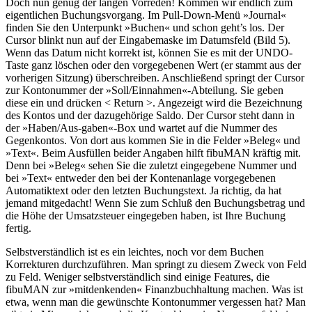
Doch nun genug der langen Vorreden! Kommen wir endlich zum
eigentlichen Buchungsvorgang. Im Pull-Down-Menü »Journal«
finden Sie den Unterpunkt »Buchen« und schon geht’s los. Der
Cursor blinkt nun auf der Eingabemaske im Datumsfeld (Bild 5).
Wenn das Datum nicht korrekt ist, können Sie es mit der UNDO-
Taste ganz löschen oder den vorgegebenen Wert (er stammt aus der
vorherigen Sitzung) überschreiben. Anschließend springt der Cursor
zur Kontonummer der »Soll/Einnahmen«-Abteilung. Sie geben
diese ein und drücken < Return >. Angezeigt wird die Bezeichnung
des Kontos und der dazugehörige Saldo. Der Cursor steht dann in
der »Haben/Aus-gaben«-Box und wartet auf die Nummer des
Gegenkontos. Von dort aus kommen Sie in die Felder »Beleg« und
»Text«. Beim Ausfüllen beider Angaben hilft fibuMAN kräftig mit.
Denn bei »Beleg« sehen Sie die zuletzt eingegebene Nummer und
bei »Text« entweder den bei der Kontenanlage vorgegebenen
Automatiktext oder den letzten Buchungstext. Ja richtig, da hat
jemand mitgedacht! Wenn Sie zum Schluß den Buchungsbetrag und
die Höhe der Umsatzsteuer eingegeben haben, ist Ihre Buchung
fertig.
Selbstverständlich ist es ein leichtes, noch vor dem Buchen
Korrekturen durchzuführen. Man springt zu diesem Zweck von Feld
zu Feld. Weniger selbstverständlich sind einige Features, die
fibuMAN zur »mitdenkenden« Finanzbuchhaltung machen. Was ist
etwa, wenn man die gewünschte Kontonummer vergessen hat? Man