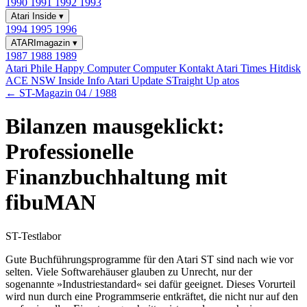
1990
1991
1992
1993
Atari Inside
▾
1994
1995
1996
ATARImagazin
▾
1987
1988
1989
Atari Phile
Happy Computer
Computer Kontakt
Atari Times
Hitdisk
ACE NSW Inside Info
Atari Update
STraight Up
atos
← ST-Magazin 04 / 1988
Bilanzen mausgeklickt:
Professionelle
Finanzbuchhaltung mit
fibuMAN
ST-Testlabor
Gute Buchführungsprogramme für den Atari ST sind nach wie vor
selten. Viele Softwarehäuser glauben zu Unrecht, nur der
sogenannte »Industriestandard« sei dafür geeignet. Dieses Vorurteil
wird nun durch eine Programmserie entkräftet, die nicht nur auf den