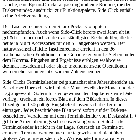
Tabelle, eine Epson-Druckeranpassung und eine Routine, die den
Diskettenindex ausdruckt, zur Funktionspalette. Side-Click enthält
keine Adreßverwaltung.
Der Taschenrechner ist den Sharp Pocket-Computern
nachempfunden. Auch wenn Side-Click bereits zwei Jahre alt ist,
gehört er immer noch zu den vollständigsten Rechenhilfen, die bis
heute in Multi-Accessories für den ST angeboten werden. Der
naturwissenschaftliche Taschenrechner erreicht in den 36
mathematischen Funktionen eine Genauigkeit von 12 Stellen hinter
dem Komma. Eingaben und Ergebnisse erfolgen wahlweise
dezimal, hexadezimal oder binär, trigonometrische Operationen
werden ebenso unterstützt wie ein Zahlenspeicher.
Side-Clicks Terminkalender zeigt zunächst eine Jahresübersicht an.
Aus dieser Übersicht wird mit der Maus jeweils der Monat und der
Tag angewählt. Sofern für den gewünschten Tag bereits eine Datei
vorliegt, erscheint ein leeres Blatt auf dem Bildschirm. In dieses
10zeilige und 30spaltige Eingabefeld lassen sich die Termine
eintragen. Jedes beschriebene Blatt wird sofort auf der Diskette
gespeichert. Verglichen mit dem Terminkalender von Deskassist II +
geht die Arbeit allerdings sehr schwerfällig voran. Side-Clicks
Terminkalender ist nicht in der Lage, akustisch an Termine zu
erinnern. Termine werden auch nur tageweise und nicht über
größere Zeiträume ausgedruckt. Warnsignale für maximal vier