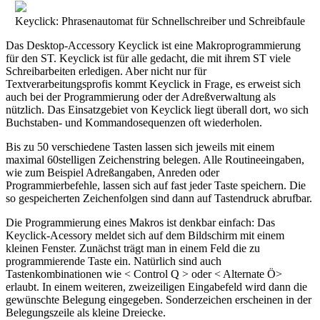
Keyclick: Phrasenautomat für Schnellschreiber und Schreibfaule
Das Desktop-Accessory Keyclick ist eine Makroprogrammierung
für den ST. Keyclick ist für alle gedacht, die mit ihrem ST viele
Schreibarbeiten erledigen. Aber nicht nur für
Textverarbeitungsprofis kommt Keyclick in Frage, es erweist sich
auch bei der Programmierung oder der Adreßverwaltung als
nützlich. Das Einsatzgebiet von Keyclick liegt überall dort, wo sich
Buchstaben- und Kommandosequenzen oft wiederholen.
Bis zu 50 verschiedene Tasten lassen sich jeweils mit einem
maximal 60stelligen Zeichenstring belegen. Alle Routineeingaben,
wie zum Beispiel Adreßangaben, Anreden oder
Programmierbefehle, lassen sich auf fast jeder Taste speichern. Die
so gespeicherten Zeichenfolgen sind dann auf Tastendruck abrufbar.
Die Programmierung eines Makros ist denkbar einfach: Das
Keyclick-Acessory meldet sich auf dem Bildschirm mit einem
kleinen Fenster. Zunächst trägt man in einem Feld die zu
programmierende Taste ein. Natürlich sind auch
Tastenkombinationen wie < Control Q > oder < Alternate Ö>
erlaubt. In einem weiteren, zweizeiligen Eingabefeld wird dann die
gewünschte Belegung eingegeben. Sonderzeichen erscheinen in der
Belegungszeile als kleine Dreiecke.