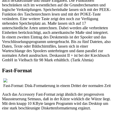
auch hexadezimale und binäre Eingaben. Die Funktionen
beschränken sich im wesentlichen auf die Grundrechenarten und
logische Verknüpfungen. Speicherinhalte lassen sich mit der PEEK-
Funktion des Taschenrechners lesen und mit der POKE-Taste
verändern. Eine weitere Taste zeigt den noch zur Verfügung
stehenden Speicherplatz an. Maße lassen sich auf 17
unterschiedliche Arten umrechnen. Dabei werden alle verbreiteten
Einheiten berücksichtigt, auch amerikanische Maße sind integriert.
In einem zweiten Eintrag des Deskmenüs ist der Spooler und das
Verschlüsselungsprogramm untergebracht. Bis zu fünf Dateien, also
Daten, Texte oder Bildschirmfiles, lassen sich in einer
Warteschlange des Spoolers unterbringen und dann parallel zur
normalen Arbeit ausdrucken. Deskassist II + ist bei der Kieckbusch
GmbH in Vielbach für 98 Mark erhältlich. (Tarik Ahmia)
Fast-Format
Fast-Format: Disk-Formatierung in einem Drittei der normalen Zeit
Auch das Accessory Fast-Format zeigt ähnlich der progressiven
Maussteuerung Setmaus, daß in der Kürze wirklich die Würze liegt.
Mit dem knapp 10 KByte langen Programm wird das Desktop um
eine stark beschleunigte Diskettenformatierung ergänzt.