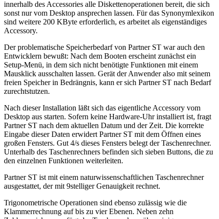
innerhalb des Accessories alle Diskettenoperationen bereit, die sich
sonst nur vom Desktop ansprechen lassen. Für das Synonymlexikon
sind weitere 200 KByte erforderlich, es arbeitet als eigenständiges
Accessory.
Der problematische Speicherbedarf von Partner ST war auch den
Entwicklern bewußt: Nach dem Booten erscheint zunächst ein
Setup-Menü, in dem sich nicht benötigte Funktionen mit einem
Mausklick ausschalten lassen. Gerät der Anwender also mit seinem
freien Speicher in Bedrängnis, kann er sich Partner ST nach Bedarf
zurechtstutzen.
Nach dieser Installation läßt sich das eigentliche Accessory vom
Desktop aus starten. Sofern keine Hardware-Uhr installiert ist, fragt
Partner ST nach dem aktuellen Datum und der Zeit. Die korrekte
Eingabe dieser Daten erwidert Partner ST mit dem Öffnen eines
großen Fensters. Gut 4/s dieses Fensters belegt der Taschenrechner.
Unterhalb des Taschenrechners befinden sich sieben Buttons, die zu
den einzelnen Funktionen weiterleiten.
Partner ST ist mit einem naturwissenschaftlichen Taschenrechner
ausgestattet, der mit 9stelliger Genauigkeit rechnet.
Trigonometrische Operationen sind ebenso zulässig wie die
Klammerrechnung auf bis zu vier Ebenen. Neben zehn