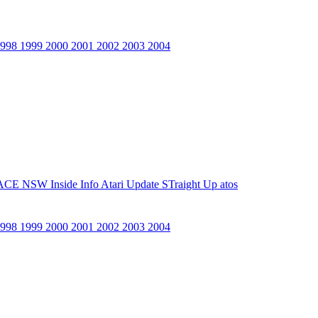
1998
1999
2000
2001
2002
2003
2004
ACE NSW Inside Info
Atari Update
STraight Up
atos
1998
1999
2000
2001
2002
2003
2004