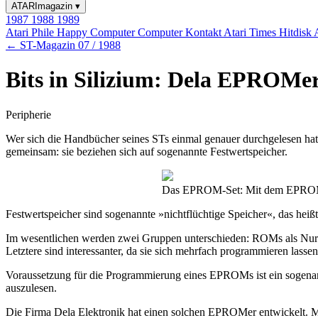
ATARImagazin
▾
1987
1988
1989
Atari Phile
Happy Computer
Computer Kontakt
Atari Times
Hitdisk
← ST-Magazin 07 / 1988
Bits in Silizium: Dela EPROMe
Peripherie
Wer sich die Handbücher seines STs einmal genauer durchgelesen hat
gemeinsam: sie beziehen sich auf sogenannte Festwertspeicher.
Das EPROM-Set: Mit dem EPROMer l
Festwertspeicher sind sogenannte »nichtflüchtige Speicher«, das heiß
Im wesentlichen werden zwei Gruppen unterschieden: ROMs als Nur
Letztere sind interessanter, da sie sich mehrfach programmieren la
Voraussetzung für die Programmierung eines EPROMs ist ein sogen
auszulesen.
Die Firma Dela Elektronik hat einen solchen EPROMer entwickelt. M