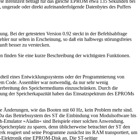
ie Brennzeit beträgt für das gleiche EPROM etwa 135 Sekunden bei
 ungerade oder direkt aufeinanderfolgende Datenbytes des Puffers
ung. Bei der getesteten Version 0.92 steckt in der Befehlsabfrage
ehler nur selten in Erscheinung, so daß ein halbwegs störungsfreies
unft besser zu verstecken.
 finden Sie eine kurze Beschreibung der wichtigsten Funktionen.
dteil eines Entwicklungssystems oder der Programmierung von
m Code. Assembler war notwendig, da nur sehr wenig
 Verbreitung des Speichermediums einzuschränken. Durch die
ößerung der Speicherkapazität haben das Einsatzspektrum des EPROMs
le Änderungen, wie das Booten mit 60 Hz, kein Problem mehr sind.
a das Betriebssystem des ST die Einbindung von Modulsoftware bis
sh-Emulator »Aladin« sind Beispiele einer solchen Anwendung.
 Speicherplatz zu sparen, denn üblicherweise betrachtet der ST den
k reagiert und seine Programme zunächst ins RAM transportiert, um
la-Elektronik eine EPROM-Disk an. Die ST-seitige