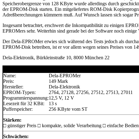
Speicherobergrenze von 128 KByte wurde allerdings durch geschickt
der EPROM-Disk starten. Ein mitgeliefertes ROM-Disk Kopierprogra
Adreßberechnungen kümmern muß. Auf Wunsch lassen sich sogar Pr
Insgesamt betrachtet, erschwert die Inkompatibilität zu einigen EP
EPROMers sehr. Weiterhin sind gerade bei der Software noch einige
Der Dela-EPROMer erwies sich während des Tests jedoch als durcha
EPROM-Disk betreiben, ist er vor allem wegen seines Preises von 149
Dela-Elektronik, Bürkleinstraße 10, 8000 München 22
Name:
Dela-EPROMer
Preis:
149 Mark
Hersteller:
Dela-Elektronik
EPROM-Typen:
2764, 27128, 27256, 27512, 27513, 27011
Programmierspannung:
12,5 V, 12 V
Lesezeit für 32 KBit:
13 s
Pufferspeicher:
256 KByte vom ST
Stärken:
□ günstiger Preis □ kompakte, solide Verarbeitung □ einfache Bedie
Schwächen: