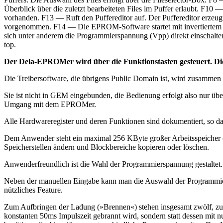
Überblick über die zuletzt bearbeiteten Files im Puffer erlaubt. F10
vorhanden. F13 — Ruft den Puffereditor auf. Der Puffereditor erzeu
vorgenommen. F14 — Die EPROM-Software startet mit invertiertem Bil
sich unter anderem die Programmierspannung (Vpp) direkt einschalt
top.
Der Dela-EPROMer wird über die Funktionstasten gesteuert. Die T
Die Treibersoftware, die übrigens Public Domain ist, wird zusammen m
Sie ist nicht in GEM eingebunden, die Bedienung erfolgt also nur übe
Umgang mit dem EPROMer.
Alle Hardwareregister und deren Funktionen sind dokumentiert, so daß
Dem Anwender steht ein maximal 256 KByte großer Arbeitsspeicher (P
Speicherstellen ändern und Blockbereiche kopieren oder löschen.
Anwenderfreundlich ist die Wahl der Programmierspannung gestaltet.
Neben der manuellen Eingabe kann man die Auswahl der Programmie
nützliches Feature.
Zum Aufbringen der Ladung (»Brennen«) stehen insgesamt zwölf, zum T
konstanten 50ms Impulszeit gebrannt wird, sondern statt dessen mi