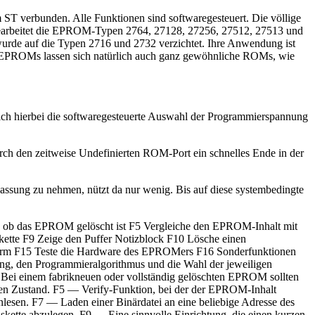
T verbunden. Alle Funktionen sind softwaregesteuert. Die völlige
r bearbeitet die EPROM-Typen 2764, 27128, 27256, 27512, 27513 und
urde auf die Typen 2716 und 2732 verzichtet. Ihre Anwendung ist
en EPROMs lassen sich natürlich auch ganz gewöhnliche ROMs, wie
 sich hierbei die softwaregesteuerte Auswahl der Programmierspannung
h den zeitweise Undefinierten ROM-Port ein schnelles Ende in der
sung zu nehmen, nützt da nur wenig. Bis auf diese systembedingte
 ob das EPROM gelöscht ist F5 Vergleiche den EPROM-Inhalt mit
skette F9 Zeige den Puffer Notizblock F10 Lösche einen
dschirm F15 Teste die Hardware des EPROMers F16 Sonderfunktionen
 den Programmieralgorithmus und die Wahl der jeweiligen
 Bei einem fabrikneuen oder vollständig gelöschten EPROM sollten
diesen Zustand. F5 — Verify-Funktion, bei der der EPROM-Inhalt
nlesen. F7 — Laden einer Binärdatei an eine beliebige Adresse des
skette abzulegen. F9 — Eine sinnvolle Einrichtung, die einen kurzen