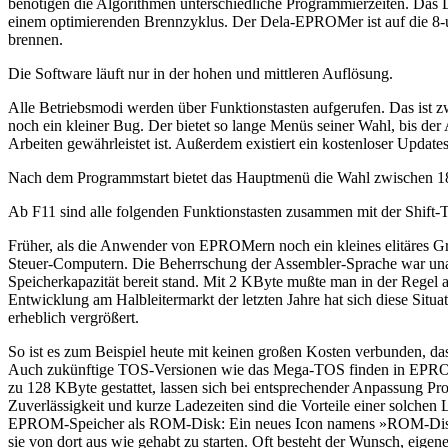
benötigen die Algorithmen unterschiedliche Programmierzeiten. Da
einem optimierenden Brennzyklus. Der Dela-EPROMer ist auf die 8-un
brennen.
Die Software läuft nur in der hohen und mittleren Auflösung.
Alle Betriebsmodi werden über Funktionstasten aufgerufen. Das ist zwa
noch ein kleiner Bug. Der bietet so lange Menüs seiner Wahl, bis der 
Arbeiten gewährleistet ist. Außerdem existiert ein kostenloser Updates
Nach dem Programmstart bietet das Hauptmenü die Wahl zwischen 18 
Ab F11 sind alle folgenden Funktionstasten zusammen mit der Shift-Ta
Früher, als die Anwender von EPROMern noch ein kleines elitäres G
Steuer-Computern. Die Beherrschung der Assembler-Sprache war un
Speicherkapazität bereit stand. Mit 2 KByte mußte man in der Regel
Entwicklung am Halbleitermarkt der letzten Jahre hat sich diese Sit
erheblich vergrößert.
So ist es zum Beispiel heute mit keinen großen Kosten verbunden, 
Auch zukünftige TOS-Versionen wie das Mega-TOS finden in EPROMs
zu 128 KByte gestattet, lassen sich bei entsprechender Anpassung 
Zuverlässigkeit und kurze Ladezeiten sind die Vorteile einer solchen 
EPROM-Speicher als ROM-Disk: Ein neues Icon namens »ROM-Disk« er
sie von dort aus wie gehabt zu starten. Oft besteht der Wunsch, ei