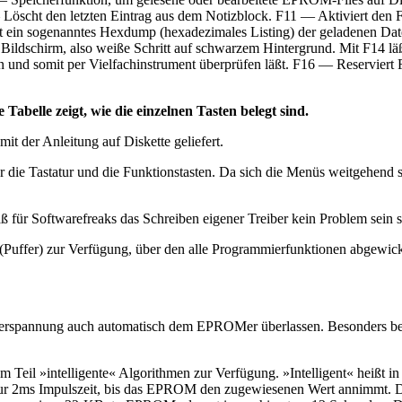
 — Löscht den letzten Eintrag aus dem Notizblock. F11 — Aktiviert den 
gt ein sogenanntes Hexdump (hexadezimales Listing) der geladenen Da
dschirm, also weiße Schritt auf schwarzem Hintergrund. Mit F14 läßt
en und somit per Vielfachinstrument überprüfen läßt. F16 — Reservi
abelle zeigt, wie die einzelnen Tasten belegt sind.
it der Anleitung auf Diskette geliefert.
r die Tastatur und die Funktionstasten. Da sich die Menüs weitgehend s
 für Softwarefreaks das Schreiben eigener Treiber kein Problem sein so
uffer) zur Verfügung, über den alle Programmierfunktionen abgewicke
rspannung auch automatisch dem EPROMer überlassen. Besonders bei
eil »intelligente« Algorithmen zur Verfügung. »Intelligent« heißt in 
t nur 2ms Impulszeit, bis das EPROM den zugewiesenen Wert annimmt. 