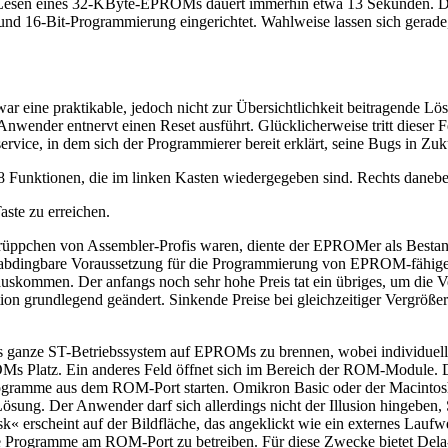
s Lesen eines 32-KByte-EPROMs dauert immerhin etwa 13 Sekunden. D
d 16-Bit-Programmierung eingerichtet. Wahlweise lassen sich gerade,
r eine praktikable, jedoch nicht zur Übersichtlichkeit beitragende Lös
Anwender entnervt einen Reset ausführt. Glücklicherweise tritt dieser F
ervice, in dem sich der Programmierer bereit erklärt, seine Bugs in Zuk
Funktionen, die im linken Kasten wiedergegeben sind. Rechts daneben
ste zu erreichen.
rüppchen von Assembler-Profis waren, diente der EPROMer als Bestan
abdingbare Voraussetzung für die Programmierung von EPROM-fähige
 auskommen. Der anfangs noch sehr hohe Preis tat ein übriges, um die
uation grundlegend geändert. Sinkende Preise bei gleichzeitiger Vergr
das ganze ST-Betriebssystem auf EPROMs zu brennen, wobei individuel
 Platz. Ein anderes Feld öffnet sich im Bereich der ROM-Module. D
Programme aus dem ROM-Port starten. Omikron Basic oder der Macinto
Lösung. Der Anwender darf sich allerdings nicht der Illusion hingeben,
scheint auf der Bildfläche, das angeklickt wie ein externes Laufwer
gene Programme am ROM-Port zu betreiben. Für diese Zwecke bietet De