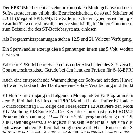
Der EPROMer besteht aus einem kompakten Modulgehäuse mit der obli
Softwaresteuerung erhöht die Betriebssicherheit, da so auf Schalt
27011 (Megabit-EPROM). Die Ziffern nach der Typenbezeichnung »27«
zwar im ST wenig sinnvoll, aber sie sind häufig in älteren Comput
zum Beispiel die des ST-Betriebssystems, einlesen.
Als Programmierspannungen stehen 12,5 und 21 Volt zur Verfügung.
Ein Sperrwandler erzeugt diese Spannungen intern aus 5 Volt, wodurch
erweisen.
Falls ein EPROM beim Systemcrash oder Abschalten des STs versehe
Computerschrottkiste. Gerade bei den heutigen Preisen für 64K-EPR
Auch eine entsprechende Warnmeldung der Software mit dem Hinweis
Schwäche, läßt sich der Hardware eine solide Verarbeitung und Funkt
F1 Hilfe zum Umgang mit folgenden Menüpunkten F2 Programmierun
dem Pufferinhalt F6 Lies den EPROM-Inhalt in den Puffer F7 Lade ei
Notizblockeintrag F11 Zeige den Fileselector F12 Aktiviere den Mo
F17 Werbung F18 Ende F2 - Der Kern des Ganzen ist das EPROM-Pr
Programmierspannung. F3 — Für die Serienprogrammierung der EPROMs
alle Datenbits gesetzt, also logisch Eins sein. Andernfalls läßt sic
byteweise mit dem Pufferinhalt verglichen wird. F6 — Einlesen der S
Puffers. Die Auswahl des Files erfolgt über die Fileselector-Box. F