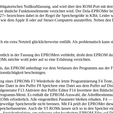
gatorischen Nullkraftfassung, und wird über den ROM-Port mit dem S
er oder ähnliche Funktionselemente verzichtet wird. Der Dela-EPROMe
 bezeichnen dabei in der Regel die Speichergröße in KBit. Leider w
ern wie dem Apple II oder auf Steuer-Computern anzutreffen. Neben d
 ein extra Netzteil glücklicherweise entfällt. Als problematisch kann
ntlich in der Fassung des EPROMers verbleibt, droht dem EPROM durc
OMs möchte wohl jeder auf so eine Erfahrung verzichten.
, das EPROM unbedingt vor dem Verlassen des Programms aus der Fas
ionstüchtigkeit bescheinigen.
g eines EPROMs F3 Wiederhole die letzte Programmierung F4 Teste,
ne Datei in den Puffer F8 Speichere eine Datei aus dem Puffer auf Di
dulgenerator F13 Aktiviere den Puffer Editor F14 Invertiere den Bil
ogramm-Menü. Es enthält die EPROM-Auswahl, die Adreßbestimmung,
 erforderlich. Alle eingestellten Parameter bleiben erhalten. F4 —
h die jeweilige Speicherzelle nicht brennen. Mit F4 prüft der EPROMer 
peicherbausteine. Auch die ST-ROMs lassen sich so in den Speicher ei
8 — Speicherfunktion, um gelesene oder bearbeitete EPROM-Files auf Di