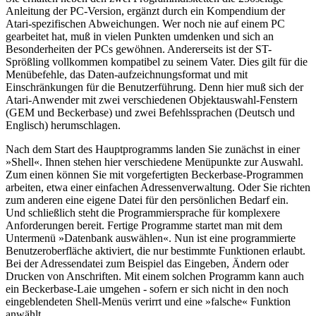
Anleitung der PC-Version, ergänzt durch ein Kompendium der
Atari-spezifischen Abweichungen. Wer noch nie auf einem PC
gearbeitet hat, muß in vielen Punkten umdenken und sich an
Besonderheiten der PCs gewöhnen. Andererseits ist der ST-
Sprößling vollkommen kompatibel zu seinem Vater. Dies gilt für die
Menübefehle, das Daten-aufzeichnungsformat und mit
Einschränkungen für die Benutzerführung. Denn hier muß sich der
Atari-Anwender mit zwei verschiedenen Objektauswahl-Fenstern
(GEM und Beckerbase) und zwei Befehlssprachen (Deutsch und
Englisch) herumschlagen.
Nach dem Start des Hauptprogramms landen Sie zunächst in einer
»Shell«. Ihnen stehen hier verschiedene Menüpunkte zur Auswahl.
Zum einen können Sie mit vorgefertigten Beckerbase-Programmen
arbeiten, etwa einer einfachen Adressenverwaltung. Oder Sie richten
zum anderen eine eigene Datei für den persönlichen Bedarf ein.
Und schließlich steht die Programmiersprache für komplexere
Anforderungen bereit. Fertige Programme startet man mit dem
Untermenü »Datenbank auswählen«. Nun ist eine programmierte
Benutzeroberfläche aktiviert, die nur bestimmte Funktionen erlaubt.
Bei der Adressendatei zum Beispiel das Eingeben, Ändern oder
Drucken von Anschriften. Mit einem solchen Programm kann auch
ein Beckerbase-Laie umgehen - sofern er sich nicht in den noch
eingeblendeten Shell-Menüs verirrt und eine »falsche« Funktion
anwählt.