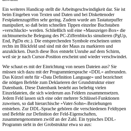
Ein weiteres Handicap stellt die Arbeitsgeschwindigkeit dar. Sie ist
beim Eingeben von Texten und Daten und bei Diskettenoder
Festplattenzugriffen sehr gering. Zudem wurde am Tastaturpuffer
manipuliert, so daß beim schnellen Tippen einzelne Buchstaben
»verschluckt« werden. Schließlich soll eine »Mauszeiger-Box« die
nichtnumerische Belegung des PC-Ziffernblocks simulieren (PgUp,
End, PgDn etc.). Die entsprechenden Symbole erscheinen unten
rechts im Blickfeld und sind mit der Maus zu markieren und
anzuklicken. Durch diese Box entsteht Unruhe auf dem Schirm,
weil sie je nach Cursor-Position erscheint und wieder verschwindet.
Wie schaut es mit der Einrichtung von neuen Dateien aus? Sie
müssen sich dazu mit der Programmiersprache »DDL« anfreunden.
Das Kürzel steht für »Data Definition Language« und bezeichnet
die nötigen Befehle zum Deklarieren der Grundstruktur einer
Datenbank. Diese Datenbank besteht aus beliebig vielen
Einzeldateien, die sich wiederum aus Feldern zusammensetzen.
Jedem Feld lassen sich eine oder mehrere Schlüssel-Funktionen
zuweisen, so daß hierarchische »Vater-Sohn«-Beziehungen
entstehen. Zur DDL-Sprache gehören die verschiedenen Feldtypen
und Befehle zur Definition der Feld-Eigenschaften,
zusammengenommen zwölf an der Zahl. Ein typisches DDL-
Programm sieht in der Grobstruktur etwa so aus: