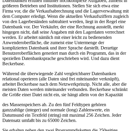
Datenbanken erfüllen mitunter hochkomplexe Aufgaben, zumeist in
größeren Betrieben und Institutionen. Stellen Sie sich etwa eine
Firma vor, die die Verkaufsabrechnung und die Lagerverwaltung mit
dem Computer erledigt. Wenn die aktuellen Verkaufsziffern zugleich
von den Lagerbeständen subtrahiert werden, liegt in der Regel eine
Datenbank vor. Der Verkäufer, der eine Rechnung ausstellt, merkt
hingegen nicht, daß seine Angaben mit den Lagerdaten verrechnet
werden. Er arbeitet nämlich mit einer leicht zu bedienenden
Anwenderoberfläche, die zumeist eine Untermenge der
komplizierten Datenbank und ihrer Sprache darstellt. Derartige
Benutzeroberflächen generiert man durch ein Programm, das in der
speziellen Datenbanksprache geschrieben wird. Und dazu dient
Beckerbase.
Während die überwiegende Zahl vergleichbarer Datenbanken
relational operieren (alle Daten sind frei miteinander verknüpft),
arbeitet Beckerbase nach dem Netzwerkprinzip. Nicht alle, aber die
meisten Daten werden miteinander verbunden. Beckerbase schränkt
die Größe einer Datei nicht ein, sie hängt allein von der Kapazität
des Massenspeichers ab. Zu den fünf Feldtypen gehören
ganzzahlige (integer) und normale (long) Zahlenwerte, ein
Datumsund ein Textfeld (string) mit maximal 256 Zeichen. Jeder
Datensatz umfaßt bis zu 65000 Zeichen.
Sie erhalten neben den zwei Programmdisketten die 250seitige