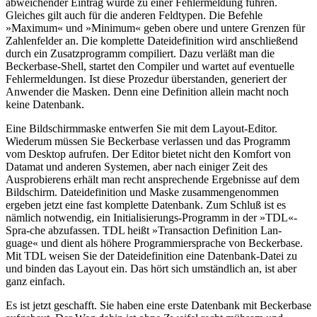
abweichender Eintrag würde zu einer Fehlermeldung führen.
Gleiches gilt auch für die anderen Feldtypen. Die Befehle
»Maximum« und »Minimum« geben obere und untere Grenzen für
Zahlenfelder an. Die komplette Dateidefinition wird anschließend
durch ein Zusatzprogramm compiliert. Dazu verläßt man die
Beckerbase-Shell, startet den Compiler und wartet auf eventuelle
Fehlermeldungen. Ist diese Prozedur überstanden, generiert der
Anwender die Masken. Denn eine Definition allein macht noch
keine Datenbank.
Eine Bildschirmmaske entwerfen Sie mit dem Layout-Editor.
Wiederum müssen Sie Beckerbase verlassen und das Programm
vom Desktop aufrufen. Der Editor bietet nicht den Komfort von
Datamat und anderen Systemen, aber nach einiger Zeit des
Ausprobierens erhält man recht ansprechende Ergebnisse auf dem
Bildschirm. Dateidefinition und Maske zusammengenommen
ergeben jetzt eine fast komplette Datenbank. Zum Schluß ist es
nämlich notwendig, ein Initialisierungs-Programm in der »TDL«-
Spra-che abzufassen. TDL heißt »Transaction Definition Lan-
guage« und dient als höhere Programmiersprache von Beckerbase.
Mit TDL weisen Sie der Dateidefinition eine Datenbank-Datei zu
und binden das Layout ein. Das hört sich umständlich an, ist aber
ganz einfach.
Es ist jetzt geschafft. Sie haben eine erste Datenbank mit Beckerbase