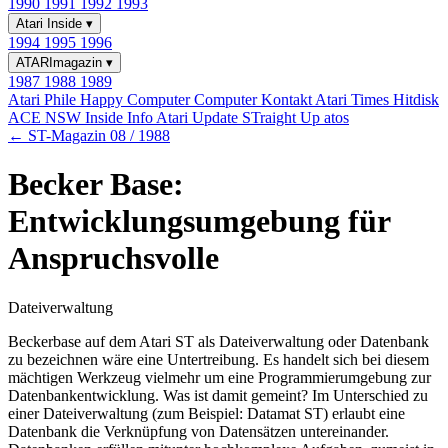
1990
1991
1992
1993
Atari Inside
▾
1994
1995
1996
ATARImagazin
▾
1987
1988
1989
Atari Phile
Happy Computer
Computer Kontakt
Atari Times
Hitdisk
ACE NSW Inside Info
Atari Update
STraight Up
atos
← ST-Magazin 08 / 1988
Becker Base:
Entwicklungsumgebung für
Anspruchsvolle
Dateiverwaltung
Beckerbase auf dem Atari ST als Dateiverwaltung oder Datenbank
zu bezeichnen wäre eine Untertreibung. Es handelt sich bei diesem
mächtigen Werkzeug vielmehr um eine Programmierumgebung zur
Datenbankentwicklung. Was ist damit gemeint? Im Unterschied zu
einer Dateiverwaltung (zum Beispiel: Datamat ST) erlaubt eine
Datenbank die Verknüpfung von Datensätzen untereinander.