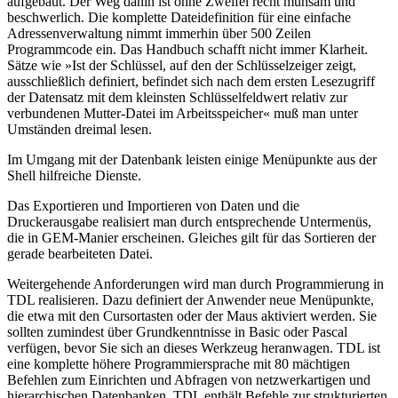
aufgebaut. Der Weg dahin ist ohne Zweifel recht mühsam und
beschwerlich. Die komplette Dateidefinition für eine einfache
Adressenverwaltung nimmt immerhin über 500 Zeilen
Programmcode ein. Das Handbuch schafft nicht immer Klarheit.
Sätze wie »Ist der Schlüssel, auf den der Schlüsselzeiger zeigt,
ausschließlich definiert, befindet sich nach dem ersten Lesezugriff
der Datensatz mit dem kleinsten Schlüsselfeldwert relativ zur
verbundenen Mutter-Datei im Arbeitsspeicher« muß man unter
Umständen dreimal lesen.
Im Umgang mit der Datenbank leisten einige Menüpunkte aus der
Shell hilfreiche Dienste.
Das Exportieren und Importieren von Daten und die
Druckerausgabe realisiert man durch entsprechende Untermenüs,
die in GEM-Manier erscheinen. Gleiches gilt für das Sortieren der
gerade bearbeiteten Datei.
Weitergehende Anforderungen wird man durch Programmierung in
TDL realisieren. Dazu definiert der Anwender neue Menüpunkte,
die etwa mit den Cursortasten oder der Maus aktiviert werden. Sie
sollten zumindest über Grundkenntnisse in Basic oder Pascal
verfügen, bevor Sie sich an dieses Werkzeug heranwagen. TDL ist
eine komplette höhere Programmiersprache mit 80 mächtigen
Befehlen zum Einrichten und Abfragen von netzwerkartigen und
hierarchischen Datenbanken. TDL enthält Befehle zur strukturierten