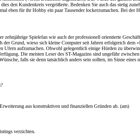
dies den Kundenkreis vergrößerte. Bedenken Sie auch das stetig zune
 mal eben für ihr Hobby ein paar Tausender lockerzumachen. Bei der He
 zehnjährige Spielefan wie auch der professionell orientierte Gesch
ch der Grund, wieso sich kleine Computer seit Jahren erfolgreich dem »
uen Ufern aufzumachen. Obwohl gelegentlich einige Hürden zu überwind
rfügung. Die meisten Leser des ST-Magazins sind ungefähr zwischen 20
ünsche, falls sie denn tatsächlich anders sein sollten, im Sinne eines
n?
rweiterung aus konstruktiven und finanziellen Gründen ab. (am)
stings verzichten.