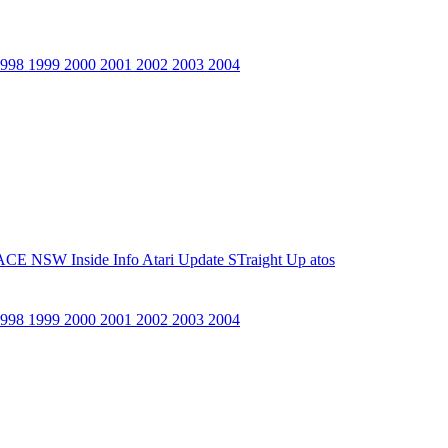
1998
1999
2000
2001
2002
2003
2004
ACE NSW Inside Info
Atari Update
STraight Up
atos
1998
1999
2000
2001
2002
2003
2004