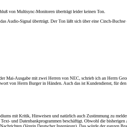
hluß von Multisync-Monitoren überträgt leider keinen Ton.
das Audio-Signal überträgt. Der Ton läßt sich über eine Cinch-Buchse 
in der Mai-Ausgabe mit zwei Herren von NEC, schrieb ich an Herrn Geo
Antwort von Herrn Burger in Händen. Auch das ist Kundendienst, für d
ums mit Kritik, Hinweisen und natürlich auch Zustimmung zu melden. I
mit Text- und Datenbankprogrammen beschäftigt. Obwohl die bisherige
I-Nachrichten (Verein Deutscher Ingenieure). Das würde der ganzen Br