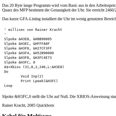
Das 20 Byte lange Programm wird vom Basic aus in den Arbeitsspeiche
Quarz des MFP bestimmt die Genauigkeit der Uhr. Sie erreicht 2460
Das kurze GFA-Listing installiert die Uhr im wenig genutzten Bereich
' millisec von Rainer Kracht

'

Slpoke &H3E8, &H8B90005 

Slpoke &H3EC, &HFFFA0F 

Slpoke &H3F0, &H27CF3FF 

Slpoke &H3F4, &H52B90000 

Slpoke &H3F8, &H3FC4E73 

Slpoke &H3FC, 0 

A$=Xbios (31,0,2,246,L:&H3E8)

Do

	Void Inp(2)

	Print Lpeek(&H3FC)

Slpoke &H3FC,0 stellt die Uhr auf Null. Die XBIOS-Anweisung star
Rainer Kracht, 2085 Quickborn
Kabel für Multisync