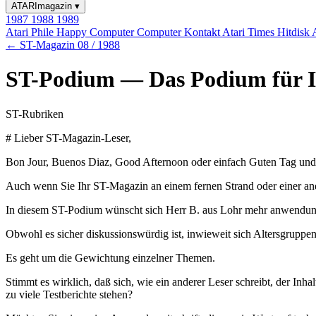
ATARImagazin
▾
1987
1988
1989
Atari Phile
Happy Computer
Computer Kontakt
Atari Times
Hitdisk
← ST-Magazin 08 / 1988
ST-Podium — Das Podium für Ih
ST-Rubriken
# Lieber ST-Magazin-Leser,
Bon Jour, Buenos Diaz, Good Afternoon oder einfach Guten Tag un
Auch wenn Sie Ihr ST-Magazin an einem fernen Strand oder einer an
In diesem ST-Podium wünscht sich Herr B. aus Lohr mehr anwendungs
Obwohl es sicher diskussionswürdig ist, inwieweit sich Altersgruppen
Es geht um die Gewichtung einzelner Themen.
Stimmt es wirklich, daß sich, wie ein anderer Leser schreibt, der I
zu viele Testberichte stehen?