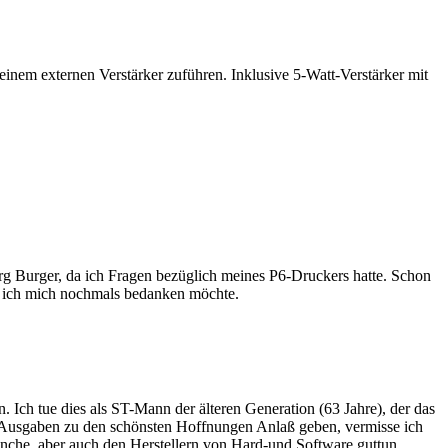
einem externen Verstärker zuführen. Inklusive 5-Watt-Verstärker mit
rg Burger, da ich Fragen bezüglich meines P6-Druckers hatte. Schon
en ich mich nochmals bedanken möchte.
ch tue dies als ST-Mann der älteren Generation (63 Jahre), der das
n Ausgaben zu den schönsten Hoffnungen Anlaß geben, vermisse ich
anche, aber auch den Herstellern von Hard-und Software guttun.