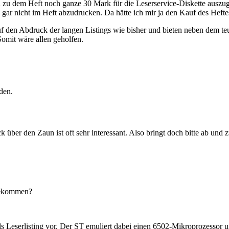
lich zu dem Heft noch ganze 30 Mark für die Leserservice-Diskette ausz
r nicht im Heft abzudrucken. Da hätte ich mir ja den Kauf des Heftes 
den Abdruck der langen Listings wie bisher und bieten neben dem teur
Somit wäre allen geholfen.
den.
 über den Zaun ist oft sehr interessant. Also bringt doch bitte ab u
 bekommen?
 als Leserlisting vor. Der ST emuliert dabei einen 6502-Mikroprozesso