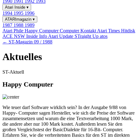
1990
1991
1992
1993
Atari Inside
▾
1994
1995
1996
ATARImagazin
▾
1987
1988
1989
Atari Phile
Happy Computer
Computer Kontakt
Atari Times
Hitdisk
ACE NSW Inside Info
Atari Update
STraight Up
atos
← ST-Magazin 09 / 1988
Aktuelles
ST-Aktuell
Happy Computer
Wie teuer darf Software wirklich sein? In der Ausgabe 9/88 von
Happy- Computer sagen Hersteller, wie sich die Preise der Software
zusammensetzen und warum die eine Textverarbeitung 1000 Mark,
die andere aber nur 100 Mark kostet. Außerdem lesen Sie den
großen Vergleichstest der BasicDialekte für 16-Bit- Computer.
Erfahren Sie, wie die verbreitetsten Basics für den ST im direkten