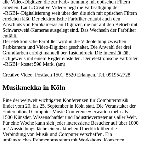
alle Video-Digitizer, die zur Farb- trennung mit optischen Filtern
arbeiten. Laut »Creative Video« liegt die Farbsättigung der
»RGBl«-Digitalisierung weit über der, die sich mit optischen Filtern
erreichen läßt. Der elektronische Farbfilter erlaubt auch den
Anschluß von Farbkameras an Digitizer, die nur auf den Betrieb mit
Schwarzweiß-Kameras ausgelegt sind. Das Wechseln der Farbfilter
entfällt.
Der elektronische Farbfilter wird in die Videoleitung zwischen
Farbkamera und Video-Digitizer geschaltet. Die Anwahl der drei
Grundfarben erfolgt manuell per Tastendruck. Die Intensität läßt
sich jeweils mit einem Regler einstellen. Der elektronische Farbfilter
»RGBI« kostet 598 Mark. (am)
Creative Video, Postfach 1501, 8520 Erlangen, Tel. 09195/2728
Musikmekka in Köln
Eine der weltweit wichtigsten Konferenzen für Computermusik
findet vom 20. bis 25. September in Köln statt. Die Veranstalter der
»International Computer Music Conference« erwarten mehr als
1500 Künstler, Wissenschaftler und Industrievertreter aus aller Welt.
Für eine Woche kann sich jeder interessierte Besucher auf über 1000
m2 Ausstellungsfläche einen aktuellen Überblick über die
Verbindung von Musik und Computer verschaffen. Ein
umfangreiches Rahmenprogramm mit Workshops, Konzerten,