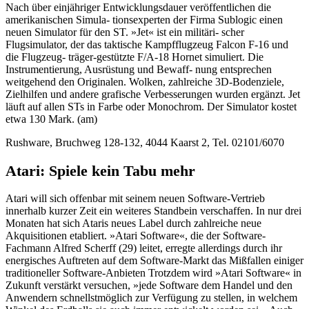
Nach über einjähriger Entwicklungsdauer veröffentlichen die
amerikanischen Simula- tionsexperten der Firma Sublogic einen
neuen Simulator für den ST. »Jet« ist ein militäri- scher
Flugsimulator, der das taktische Kampfflugzeug Falcon F-16 und
die Flugzeug- träger-gestützte F/A-18 Hornet simuliert. Die
Instrumentierung, Ausrüstung und Bewaff- nung entsprechen
weitgehend den Originalen. Wolken, zahlreiche 3D-Bodenziele,
Zielhilfen und andere grafische Verbesserungen wurden ergänzt. Jet
läuft auf allen STs in Farbe oder Monochrom. Der Simulator kostet
etwa 130 Mark. (am)
Rushware, Bruchweg 128-132, 4044 Kaarst 2, Tel. 02101/6070
Atari: Spiele kein Tabu mehr
Atari will sich offenbar mit seinem neuen Software-Vertrieb
innerhalb kurzer Zeit ein weiteres Standbein verschaffen. In nur drei
Monaten hat sich Ataris neues Label durch zahlreiche neue
Akquisitionen etabliert. »Atari Software«, die der Software-
Fachmann Alfred Scherff (29) leitet, erregte allerdings durch ihr
energisches Auftreten auf dem Software-Markt das Mißfallen einiger
traditioneller Software-Anbieten Trotzdem wird »Atari Software« in
Zukunft verstärkt versuchen, »jede Software dem Handel und den
Anwendern schnellstmöglich zur Verfügung zu stellen, in welchem