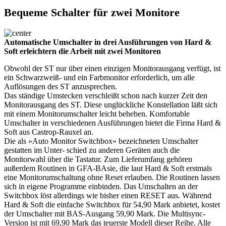
Bequeme Schalter für zwei Monitore
Automatische Umschalter in drei Ausführungen von Hard &
Soft erleichtern die Arbeit mit zwei Monitoren
Obwohl der ST nur über einen einzigen Monitorausgang verfügt, ist
ein Schwarzweiß- und ein Farbmonitor erforderlich, um alle
Auflösungen des ST anzusprechen.
Das ständige Umstecken verschleißt schon nach kurzer Zeit den
Monitorausgang des ST. Diese unglückliche Konstellation läßt sich
mit einem Monitorumschalter leicht beheben. Komfortable
Umschalter in verschiedenen Ausführungen bietet die Firma Hard &
Soft aus Castrop-Rauxel an.
Die als »Auto Monitor Switchbox« bezeichneten Umschalter
gestatten im Unter- schied zu anderen Geräten auch die
Monitorwahl über die Tastatur. Zum Lieferumfang gehören
außerdem Routinen in GFA-BAsie, die laut Hard & Soft erstmals
eine Monitorumschaltung ohne Reset erlauben. Die Routinen lassen
sich in eigene Programme einbinden. Das Umschalten an der
Switchbox löst allerdings wie bisher einen RESET aus. Während
Hard & Soft die einfache Switchbox für 54,90 Mark anbietet, kostet
der Umschalter mit BAS-Ausgang 59,90 Mark. Die Multisync-
Version ist mit 69,90 Mark das teuerste Modell dieser Reihe. Alle