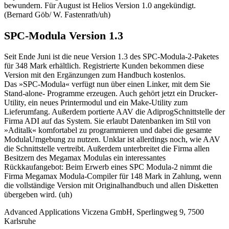
bewundern. Für August ist Helios Version 1.0 angekündigt.
(Bernard Göb/ W. Fastenrath/uh)
SPC-Modula Version 1.3
Seit Ende Juni ist die neue Version 1.3 des SPC-Modula-2-Paketes
für 348 Mark erhältlich. Registrierte Kunden bekommen diese
Version mit den Ergänzungen zum Handbuch kostenlos.
Das »SPC-Modula« verfügt nun über einen Linker, mit dem Sie
Stand-alone- Programme erzeugen. Auch gehört jetzt ein Drucker-
Utility, ein neues Printermodul und ein Make-Utility zum
Lieferumfang. Außerdem portierte AAV die AdiprogSchnittstelle der
Firma ADI auf das System. Sie erlaubt Datenbanken im Stil von
»Aditalk« komfortabel zu programmieren und dabei die gesamte
ModulaUmgebung zu nutzen. Unklar ist allerdings noch, wie AAV
die Schnittstelle vertreibt. Außerdem unterbreitet die Firma allen
Besitzern des Megamax Modulas ein interessantes
Rückkaufangebot: Beim Erwerb eines SPC Modula-2 nimmt die
Firma Megamax Modula-Compiler für 148 Mark in Zahlung, wenn
die vollständige Version mit Originalhandbuch und allen Disketten
übergeben wird. (uh)
Advanced Applications Viczena GmbH, Sperlingweg 9, 7500
Karlsruhe