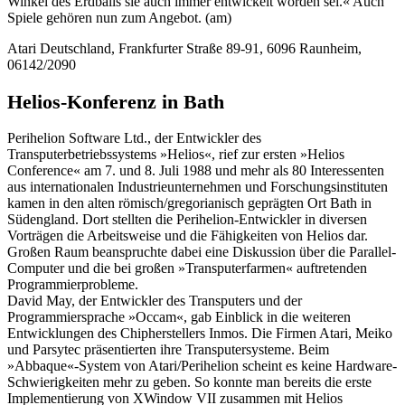
Winkel des Erdballs sie auch immer entwickelt worden sei.« Auch
Spiele gehören nun zum Angebot. (am)
Atari Deutschland, Frankfurter Straße 89-91, 6096 Raunheim,
06142/2090
Helios-Konferenz in Bath
Perihelion Software Ltd., der Entwickler des
Transputerbetriebssystems »Helios«, rief zur ersten »Helios
Conference« am 7. und 8. Juli 1988 und mehr als 80 Interessenten
aus internationalen Industrieunternehmen und Forschungsinstituten
kamen in den alten römisch/gregorianisch geprägten Ort Bath in
Südengland. Dort stellten die Perihelion-Entwickler in diversen
Vorträgen die Arbeitsweise und die Fähigkeiten von Helios dar.
Großen Raum beanspruchte dabei eine Diskussion über die Parallel-
Computer und die bei großen »Transputerfarmen« auftretenden
Programmierprobleme.
David May, der Entwickler des Transputers und der
Programmiersprache »Occam«, gab Einblick in die weiteren
Entwicklungen des Chipherstellers Inmos. Die Firmen Atari, Meiko
und Parsytec präsentierten ihre Transputersysteme. Beim
»Abbaque«-System von Atari/Perihelion scheint es keine Hardware-
Schwierigkeiten mehr zu geben. So konnte man bereits die erste
Implementierung von XWindow VII zusammen mit Helios