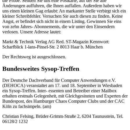
die Probe. Senden Sie uns eine Postkarte, auf der Sie alle
Änderungen auffuhren, die Ihnen auffallen. Außerdem haben wir
uns einen kleinen Gag erlaubt: An markanter Stelle verbirgt sich ein
kleiner Schreibfehler. Versuchen Sie auch diesen zu finden. Keine
Angst, er befindet sich nicht in einem Listing. Gewinnen Sie eins
von zehn Jahres- Abonnements, die wir unter den Einsendern
verlosen. Unsere Adresse lautet:
Markt & Technik Verlag AG Red. ST-Magazin Kennwort:
Scharfblick 1-lans-Pinsel-Str. 2 8013 Haar b. München
Der Rechtsweg ist ausgeschlossen.
Bundesweites Sysop-Treffen
Der Deutsche Dachverband für Computer Anwendungen e.V.
(DEHOCA) veranstaltet am 17. und 18. September in Wiesbaden
ein Sysop-Treffen. Inter- essenten und Betreiber einer Mailbox
erhalten erstmals Gelegenheit, mit Gleichgesinnten und Experten der
Bundespost, des Hamburger Chaos Computer Clubs und der CAC
Köln zu fachsimpeln. (am)
Christian Felsing, Brüder-Grimm-Straße 2, 6204 Taunusstein, Tel.
06128/2 1232