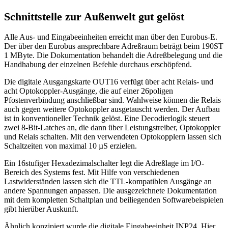
Schnittstelle zur Außenwelt gut gelöst
Alle Aus- und Eingabeeinheiten erreicht man über den Eurobus-E.
Der über den Eurobus ansprechbare Adreßraum beträgt beim 190ST
1 MByte. Die Dokumentation behandelt die Adreßbelegung und die
Handhabung der einzelnen Befehle durchaus erschöpfend.
Die digitale Ausgangskarte OUT16 verfügt über acht Relais- und
acht Optokoppler-Ausgänge, die auf einer 26poligen
Pfostenverbindung anschließbar sind. Wahlweise können die Relais
auch gegen weitere Optokoppler ausgetauscht werden. Der Aufbau
ist in konventioneller Technik gelöst. Eine Decodierlogik steuert
zwei 8-Bit-Latches an, die dann über Leistungstreiber, Optokoppler
und Relais schalten. Mit den verwendeten Optokopplern lassen sich
Schaltzeiten von maximal 10 µS erzielen.
Ein 16stufiger Hexadezimalschalter legt die Adreßlage im I/O-
Bereich des Systems fest. Mit Hilfe von verschiedenen
Lastwiderständen lassen sich die TTL-kompatiblen Ausgänge an
andere Spannungen anpassen. Die ausgezeichnete Dokumentation
mit dem kompletten Schaltplan und beiliegenden Softwarebeispielen
gibt hierüber Auskunft.
Ähnlich konzipiert wurde die digitale Eingabeeinheit INP24. Hier