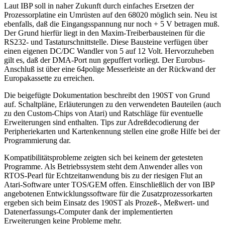
Laut IBP soll in naher Zukunft durch einfaches Ersetzen der
Prozessorplatine ein Umrüsten auf den 68020 möglich sein. Neu ist
ebenfalls, daß die Eingangsspannung nur noch + 5 V betragen muß.
Der Grund hierfür liegt in den Maxim-Treiberbausteinen für die
RS232- und Tastaturschnittstelle. Diese Bausteine verfügen über
einen eigenen DC/DC Wandler von 5 auf 12 Volt. Hervorzuheben
gilt es, daß der DMA-Port nun gepuffert vorliegt. Der Eurobus-
Anschluß ist über eine 64polige Messerleiste an der Rückwand der
Europakassette zu erreichen.
Die beigefügte Dokumentation beschreibt den 190ST von Grund
auf. Schaltpläne, Erläuterungen zu den verwendeten Bauteilen (auch
zu den Custom-Chips von Atari) und Ratschläge für eventuelle
Erweiterungen sind enthalten. Tips zur Adreßdecodierung der
Peripheriekarten und Kartenkennung stellen eine große Hilfe bei der
Programmierung dar.
Kompatibilitätsprobleme zeigten sich bei keinem der getesteten
Programme. Als Betriebssystem steht dem Anwender alles von
RTOS-Pearl für Echtzeitanwendung bis zu der riesigen Flut an
Atari-Software unter TOS/GEM offen. Einschließlich der von IBP
angebotenen Entwicklungssoftware für die Zusatzprozessorkarten
ergeben sich beim Einsatz des 190ST als Prozeß-, Meßwert- und
Datenerfassungs-Computer dank der implementierten
Erweiterungen keine Probleme mehr.