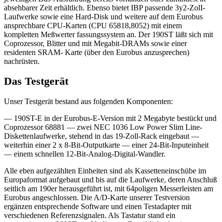
absehbarer Zeit erhältlich. Ebenso bietet IBP passende 3y2-ZolI-
Laufwerke sowie eine Hard-Disk und weitere auf dem Eurobus
ansprechbare CPU-Karten (CPU 65818,8052) mit einem
kompletten Meßwerter fassungssystem an. Der 190ST läßt sich mit
Coprozessor, Blitter und mit Megabit-DRAMs sowie einer
residenten SRAM- Karte (über den Eurobus anzusprechen)
nachrüsten.
Das Testgerät
Unser Testgerät bestand aus folgenden Komponenten:
— 190ST-E in der Eurobus-E-Version mit 2 Megabyte bestückt und
Coprozessor 68881 — zwei NEC 1036 Low Power Slim Line-
Diskettenlaufwerke, stehend in das 19-Zoll-Rack eingebaut —
weiterhin einer 2 x 8-Bit-Outputkarte — einer 24-Bit-Inputeinheit
— einem schnellen 12-Bit-Analog-Digital-Wandler.
Alle eben aufgezählten Einheiten sind als Kassetteneinschübe im
Europaformat aufgebaut und bis auf die Laufwerke, deren Anschluß
seitlich am 190er herausgeführt ist, mit 64poligen Messerleisten am
Eurobus angeschlossen. Die A/D-Karte unserer Testversion
ergänzen entsprechende Software und einen Testadapter mit
verschiedenen Referenzsignalen. Als Tastatur stand ein