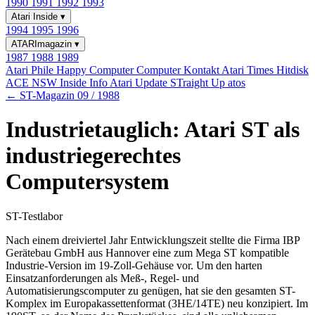
1990
1991
1992
1993
Atari Inside
▾
1994
1995
1996
ATARImagazin
▾
1987
1988
1989
Atari Phile
Happy Computer
Computer Kontakt
Atari Times
Hitdisk
ACE NSW Inside Info
Atari Update
STraight Up
atos
← ST-Magazin 09 / 1988
Industrietauglich: Atari ST als
industriegerechtes
Computersystem
ST-Testlabor
Nach einem dreiviertel Jahr Entwicklungszeit stellte die Firma IBP
Gerätebau GmbH aus Hannover eine zum Mega ST kompatible
Industrie-Version im 19-Zoll-Gehäuse vor. Um den harten
Einsatzanforderungen als Meß-, Regel- und
Automatisierungscomputer zu genügen, hat sie den gesamten ST-
Komplex im Europakassettenformat (3HE/14TE) neu konzipiert. Im