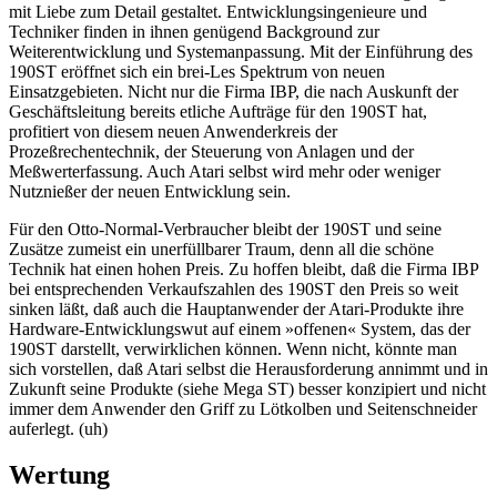
mit Liebe zum Detail gestaltet. Entwicklungsingenieure und
Techniker finden in ihnen genügend Background zur
Weiterentwicklung und Systemanpassung. Mit der Einführung des
190ST eröffnet sich ein brei-Les Spektrum von neuen
Einsatzgebieten. Nicht nur die Firma IBP, die nach Auskunft der
Geschäftsleitung bereits etliche Aufträge für den 190ST hat,
profitiert von diesem neuen Anwenderkreis der
Prozeßrechentechnik, der Steuerung von Anlagen und der
Meßwerterfassung. Auch Atari selbst wird mehr oder weniger
Nutznießer der neuen Entwicklung sein.
Für den Otto-Normal-Verbraucher bleibt der 190ST und seine
Zusätze zumeist ein unerfüllbarer Traum, denn all die schöne
Technik hat einen hohen Preis. Zu hoffen bleibt, daß die Firma IBP
bei entsprechenden Verkaufszahlen des 190ST den Preis so weit
sinken läßt, daß auch die Hauptanwender der Atari-Produkte ihre
Hardware-Entwicklungswut auf einem »offenen« System, das der
190ST darstellt, verwirklichen können. Wenn nicht, könnte man
sich vorstellen, daß Atari selbst die Herausforderung annimmt und in
Zukunft seine Produkte (siehe Mega ST) besser konzipiert und nicht
immer dem Anwender den Griff zu Lötkolben und Seitenschneider
auferlegt. (uh)
Wertung