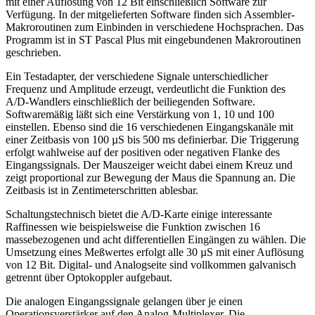
mit einer Auflösung von 12 Bit einschließlich Software zur
Verfügung. In der mitgelieferten Software finden sich Assembler-
Makroroutinen zum Einbinden in verschiedene Hochsprachen. Das
Programm ist in ST Pascal Plus mit eingebundenen Makroroutinen
geschrieben.
Ein Testadapter, der verschiedene Signale unterschiedlicher
Frequenz und Amplitude erzeugt, verdeutlicht die Funktion des
A/D-Wandlers einschließlich der beiliegenden Software.
Softwaremäßig läßt sich eine Verstärkung von 1, 10 und 100
einstellen. Ebenso sind die 16 verschiedenen Eingangskanäle mit
einer Zeitbasis von 100 µS bis 500 ms definierbar. Die Triggerung
erfolgt wahlweise auf der positiven oder negativen Flanke des
Eingangssignals. Der Mauszeiger weicht dabei einem Kreuz und
zeigt proportional zur Bewegung der Maus die Spannung an. Die
Zeitbasis ist in Zentimeterschritten ablesbar.
Schaltungstechnisch bietet die A/D-Karte einige interessante
Raffinessen wie beispielsweise die Funktion zwischen 16
massebezogenen und acht differentiellen Eingängen zu wählen. Die
Umsetzung eines Meßwertes erfolgt alle 30 µS mit einer Auflösung
von 12 Bit. Digital- und Analogseite sind vollkommen galvanisch
getrennt über Optokoppler aufgebaut.
Die analogen Eingangssignale gelangen über je einen
Operationsverstärker auf den Analog-Multiplexer. Die