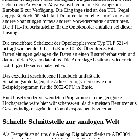
stehen dem Anwender 24 galvanisch getrennte Eingänge am
Eurobus-E zur Verfügung. Die Eingänge sind an den TTL-Pegel
angepaßt, doch läßt sich laut Dokumentation eine Umrüstung auf
andere Spannungen mittels anderer Vorwiderstände durchführen.
Die TTL-Treiberbausteine für die Optokoppler entfallen bei dieser
Lösung.
Die erreichbare Schaltzeit der Optokoppler vom Typ TLP 521-4
beträgt wie bei der OUT16-Karte 10 µS. Über drei 8-Bit-
Datenleitungen gelangen die Daten an einen Bustreiberbaustein und
dann auf den Systemdatenbus. Die Adreßlage bestimmt wieder ein
löstufi-ger Hexadezimalschalter.
Das exzellent geschriebene Handbuch umfaßt alle
Schaltungsunterlagen, die Adressierungsarten sowie ein
Beispielprogramm für die 8052-CPU in Basic.
Ein Umsetzen der verwendeten Programme in eine geeignete
Hochsprache wäre hier wünschenswert, da die meisten Benutzer aus
Geschwindigkeitsgründen Compilersprachen bevorzugen.
Schnelle Schnittstelle zur analogen Welt
Als Testgerät stand uns die Analog-Digitalwandlerkarte ADC804