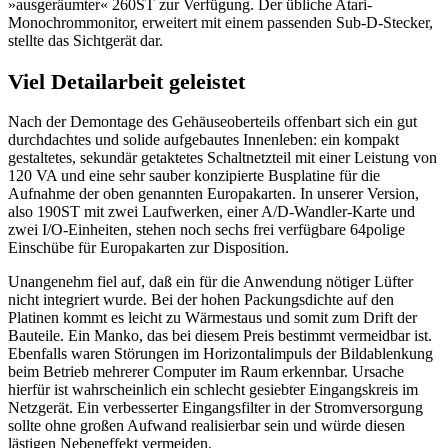
»ausgeräumter« 260ST zur Verfügung. Der übliche Atari-
Monochrommonitor, erweitert mit einem passenden Sub-D-Stecker,
stellte das Sichtgerät dar.
Viel Detailarbeit geleistet
Nach der Demontage des Gehäuseoberteils offenbart sich ein gut
durchdachtes und solide aufgebautes Innenleben: ein kompakt
gestaltetes, sekundär getaktetes Schaltnetzteil mit einer Leistung von
120 VA und eine sehr sauber konzipierte Busplatine für die
Aufnahme der oben genannten Europakarten. In unserer Version,
also 190ST mit zwei Laufwerken, einer A/D-Wandler-Karte und
zwei I/O-Einheiten, stehen noch sechs frei verfügbare 64polige
Einschübe für Europakarten zur Disposition.
Unangenehm fiel auf, daß ein für die Anwendung nötiger Lüfter
nicht integriert wurde. Bei der hohen Packungsdichte auf den
Platinen kommt es leicht zu Wärmestaus und somit zum Drift der
Bauteile. Ein Manko, das bei diesem Preis bestimmt vermeidbar ist.
Ebenfalls waren Störungen im Horizontalimpuls der Bildablenkung
beim Betrieb mehrerer Computer im Raum erkennbar. Ursache
hierfür ist wahrscheinlich ein schlecht gesiebter Eingangskreis im
Netzgerät. Ein verbesserter Eingangsfilter in der Stromversorgung
sollte ohne großen Aufwand realisierbar sein und würde diesen
lästigen Nebeneffekt vermeiden.