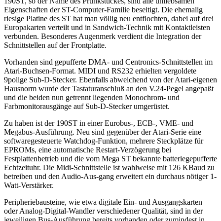
190ST, so der Name des Prunkstückes, sind alle unliebsamen
Eigenschaften der ST-Computer-Familie beseitigt. Die ehemalig
riesige Platine des ST hat man völlig neu entflochten, dabei auf drei
Europakarten verteilt und in Sandwich-Technik mit Kontaktleisten
verbunden. Besonderes Augenmerk verdient die Integration der
Schnittstellen auf der Frontplatte.
Vorhanden sind gepufferte DMA- und Centronics-Schnittstellen im
Atari-Buchsen-Format. MIDI und RS232 erhielten vergoldete
9polige Sub-D-Stecker. Ebenfalls abweichend von der Atari-eigenen
Hausnorm wurde der Tastaturanschluß an den V.24-Pegel angepaßt
und die beiden nun getrennt liegenden Monochrom- und
Farbmonitorausgänge auf Sub-D-Stecker umgerüstet.
Zu haben ist der 190ST in einer Eurobus-, ECB-, VME- und
Megabus-Ausführung. Neu sind gegenüber der Atari-Serie eine
softwaregesteuerte Watchdog-Funktion, mehrere Steckplätze für
EPROMs, eine automatische Restart-Verzögerung bei
Festplattenbetrieb und die vom Mega ST bekannte batteriegepufferte
Echtzeituhr. Die Midi-Schnittstelle ist wahlweise mit 126 KBaud zu
betreiben und den Audio-Aus-gang erweitert ein durchaus nötiger 1-
Watt-Verstärker.
Peripheriebausteine, wie etwa digitale Ein- und Ausgangskarten
oder Analog-Digital-Wandler verschiedener Qualität, sind in der
jeweiligen Bus-Ausführung bereits vorhanden oder zumindest in