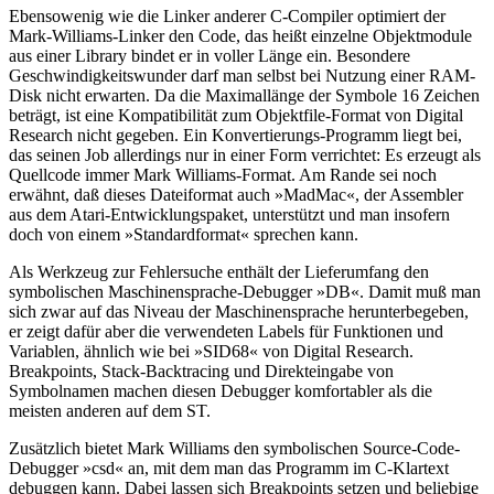
Ebensowenig wie die Linker anderer C-Compiler optimiert der
Mark-Williams-Linker den Code, das heißt einzelne Objektmodule
aus einer Library bindet er in voller Länge ein. Besondere
Geschwindigkeitswunder darf man selbst bei Nutzung einer RAM-
Disk nicht erwarten. Da die Maximallänge der Symbole 16 Zeichen
beträgt, ist eine Kompatibilität zum Objektfile-Format von Digital
Research nicht gegeben. Ein Konvertierungs-Programm liegt bei,
das seinen Job allerdings nur in einer Form verrichtet: Es erzeugt als
Quellcode immer Mark Williams-Format. Am Rande sei noch
erwähnt, daß dieses Dateiformat auch »MadMac«, der Assembler
aus dem Atari-Entwicklungspaket, unterstützt und man insofern
doch von einem »Standardformat« sprechen kann.
Als Werkzeug zur Fehlersuche enthält der Lieferumfang den
symbolischen Maschinensprache-Debugger »DB«. Damit muß man
sich zwar auf das Niveau der Maschinensprache herunterbegeben,
er zeigt dafür aber die verwendeten Labels für Funktionen und
Variablen, ähnlich wie bei »SID68« von Digital Research.
Breakpoints, Stack-Backtracing und Direkteingabe von
Symbolnamen machen diesen Debugger komfortabler als die
meisten anderen auf dem ST.
Zusätzlich bietet Mark Williams den symbolischen Source-Code-
Debugger »csd« an, mit dem man das Programm im C-Klartext
debuggen kann. Dabei lassen sich Breakpoints setzen und beliebige