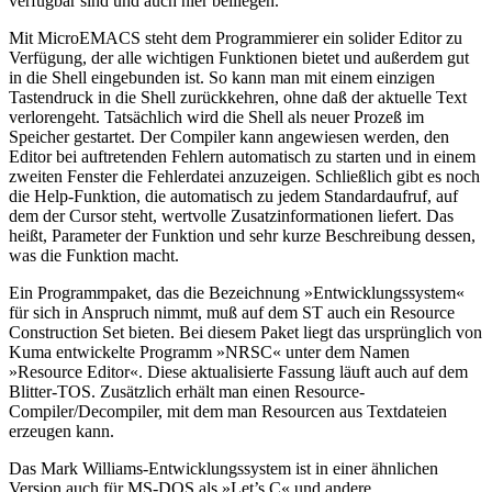
verfügbar sind und auch hier beiliegen.
Mit MicroEMACS steht dem Programmierer ein solider Editor zu
Verfügung, der alle wichtigen Funktionen bietet und außerdem gut
in die Shell eingebunden ist. So kann man mit einem einzigen
Tastendruck in die Shell zurückkehren, ohne daß der aktuelle Text
verlorengeht. Tatsächlich wird die Shell als neuer Prozeß im
Speicher gestartet. Der Compiler kann angewiesen werden, den
Editor bei auftretenden Fehlern automatisch zu starten und in einem
zweiten Fenster die Fehlerdatei anzuzeigen. Schließlich gibt es noch
die Help-Funktion, die automatisch zu jedem Standardaufruf, auf
dem der Cursor steht, wertvolle Zusatzinformationen liefert. Das
heißt, Parameter der Funktion und sehr kurze Beschreibung dessen,
was die Funktion macht.
Ein Programmpaket, das die Bezeichnung »Entwicklungssystem«
für sich in Anspruch nimmt, muß auf dem ST auch ein Resource
Construction Set bieten. Bei diesem Paket liegt das ursprünglich von
Kuma entwickelte Programm »NRSC« unter dem Namen
»Resource Editor«. Diese aktualisierte Fassung läuft auch auf dem
Blitter-TOS. Zusätzlich erhält man einen Resource-
Compiler/Decompiler, mit dem man Resourcen aus Textdateien
erzeugen kann.
Das Mark Williams-Entwicklungssystem ist in einer ähnlichen
Version auch für MS-DOS als »Let’s C« und andere