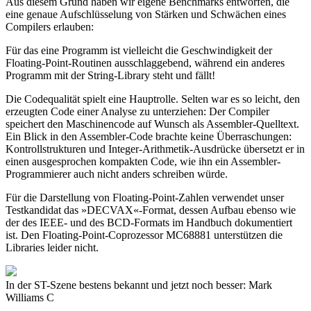
Aus diesem Grund haben wir eigene Benchmarks entworfen, die
eine genaue Aufschlüsselung von Stärken und Schwächen eines
Compilers erlauben:
Für das eine Programm ist vielleicht die Geschwindigkeit der
Floating-Point-Routinen ausschlaggebend, während ein anderes
Programm mit der String-Library steht und fällt!
Die Codequalität spielt eine Hauptrolle. Selten war es so leicht, den
erzeugten Code einer Analyse zu unterziehen: Der Compiler
speichert den Maschinencode auf Wunsch als Assembler-Quelltext.
Ein Blick in den Assembler-Code brachte keine Überraschungen:
Kontrollstrukturen und Integer-Arithmetik-Ausdrücke übersetzt er in
einen ausgesprochen kompakten Code, wie ihn ein Assembler-
Programmierer auch nicht anders schreiben würde.
Für die Darstellung von Floating-Point-Zahlen verwendet unser
Testkandidat das »DECVAX«-Format, dessen Aufbau ebenso wie
der des IEEE- und des BCD-Formats im Handbuch dokumentiert
ist. Den Floating-Point-Coprozessor MC68881 unterstützen die
Libraries leider nicht.
In der ST-Szene bestens bekannt und jetzt noch besser: Mark
Williams C