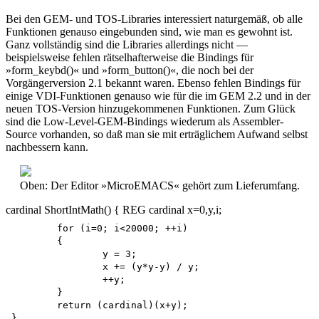
Bei den GEM- und TOS-Libraries interessiert naturgemäß, ob alle
Funktionen genauso eingebunden sind, wie man es gewohnt ist.
Ganz vollständig sind die Libraries allerdings nicht —
beispielsweise fehlen rätselhafterweise die Bindings für
»form_keybd()« und »form_button()«, die noch bei der
Vorgängerversion 2.1 bekannt waren. Ebenso fehlen Bindings für
einige VDI-Funktionen genauso wie für die im GEM 2.2 und in der
neuen TOS-Version hinzugekommenen Funktionen. Zum Glück
sind die Low-Level-GEM-Bindings wiederum als Assembler-
Source vorhanden, so daß man sie mit erträglichem Aufwand selbst
nachbessern kann.
Oben: Der Editor »MicroEMACS« gehört zum Lieferumfang.
cardinal ShortIntMath() { REG cardinal x=0,y,i;
	for (i=0; i<20000; ++i)

	{

		y = 3;

		x += (y*y-y) / y;

		++y;

	} 

	return (cardinal)(x+y);

}
