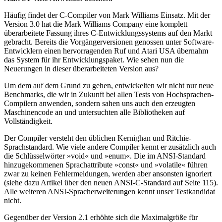
Häufig findet der C-Compiler von Mark Williams Einsatz. Mit der
Version 3.0 hat die Mark Williams Company eine komplett
überarbeitete Fassung ihres C-Entwicklungssystems auf den Markt
gebracht. Bereits die Vorgängerversionen genossen unter Software-
Entwicklern einen hervorragenden Ruf und Atari USA übernahm
das System für ihr Entwicklungspaket. Wie sehen nun die
Neuerungen in dieser überarbeiteten Version aus?
Um dem auf dem Grund zu gehen, entwickelten wir nicht nur neue
Benchmarks, die wir in Zukunft bei allen Tests von Hochsprachen-
Compilern anwenden, sondern sahen uns auch den erzeugten
Maschinencode an und untersuchten alle Bibliotheken auf
Vollständigkeit.
Der Compiler versteht den üblichen Kernighan und Ritchie-
Sprachstandard. Wie viele andere Compiler kennt er zusätzlich auch
die Schlüsselwörter »void« und »enum«. Die im ANSI-Standard
hinzugekommenen Sprachattribute »const« und »volatile« führen
zwar zu keinen Fehlermeldungen, werden aber ansonsten ignoriert
(siehe dazu Artikel über den neuen ANSI-C-Standard auf Seite 115).
Alle weiteren ANSI-Spracherweiterungen kennt unser Testkandidat
nicht.
Gegenüber der Version 2.1 erhöhte sich die Maximalgröße für