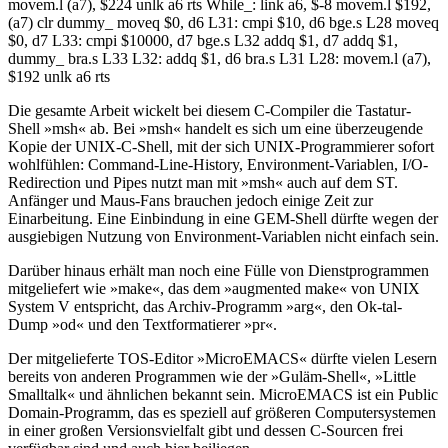
movem.l (a7), $224 unlk a6 rts While_: link a6, $-8 movem.l $192,
(a7) clr dummy_ moveq $0, d6 L31: cmpi $10, d6 bge.s L28 moveq
$0, d7 L33: cmpi $10000, d7 bge.s L32 addq $1, d7 addq $1,
dummy_ bra.s L33 L32: addq $1, d6 bra.s L31 L28: movem.l (a7),
$192 unlk a6 rts
Die gesamte Arbeit wickelt bei diesem C-Compiler die Tastatur-
Shell »msh« ab. Bei »msh« handelt es sich um eine überzeugende
Kopie der UNIX-C-Shell, mit der sich UNIX-Programmierer sofort
wohlfühlen: Command-Line-History, Environment-Variablen, I/O-
Redirection und Pipes nutzt man mit »msh« auch auf dem ST.
Anfänger und Maus-Fans brauchen jedoch einige Zeit zur
Einarbeitung. Eine Einbindung in eine GEM-Shell dürfte wegen der
ausgiebigen Nutzung von Environment-Variablen nicht einfach sein.
Darüber hinaus erhält man noch eine Fülle von Dienstprogrammen
mitgeliefert wie »make«, das dem »augmented make« von UNIX
System V entspricht, das Archiv-Programm »arg«, den Ok-tal-
Dump »od« und den Textformatierer »pr«.
Der mitgelieferte TOS-Editor »MicroEMACS« dürfte vielen Lesern
bereits von anderen Programmen wie der »Guläm-Shell«, »Little
Smalltalk« und ähnlichen bekannt sein. MicroEMACS ist ein Public
Domain-Programm, das es speziell auf größeren Computersystemen
in einer großen Versionsvielfalt gibt und dessen C-Sourcen frei