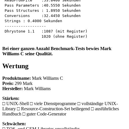
ReadFromFile	:53.8400 Sekunden

Pass Parameters	:40.5550 Sekunden

Pass Structures	: 1.8950 Sekunden

Conversions	:32.4450 Sekunden

Strings	: 0.4000 Sekunden

------------------

Dhrystone 1.1	:1087 (mit Register)

Bei einer ganzen Anzahl Benchmark-Tests bewies Mark
Williams C seine Qualität.
Wertung
Produktname:
Mark Williams C
Preis:
299 Mark
Hersteller:
Mark Williams
Stärken:
□ UNIX-Shell □ viele Dienstprogramme □ vollständige UNIX-
Library □ Resource-Construction-Set beiliegend □ ausführliches
Handbuch □ guter Code-Generator
Schwächen:
□ TOS- und GEM-Libraries unvollständig