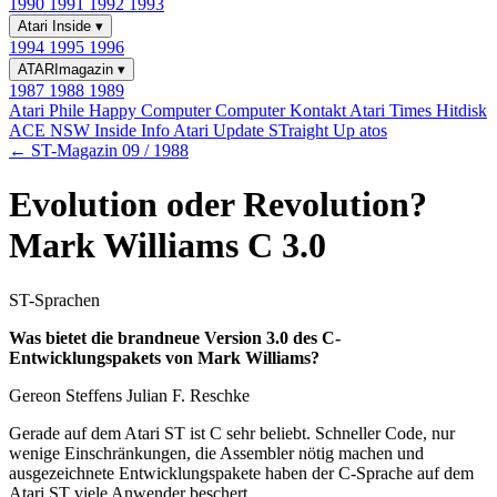
1990
1991
1992
1993
Atari Inside
▾
1994
1995
1996
ATARImagazin
▾
1987
1988
1989
Atari Phile
Happy Computer
Computer Kontakt
Atari Times
Hitdisk
ACE NSW Inside Info
Atari Update
STraight Up
atos
← ST-Magazin 09 / 1988
Evolution oder Revolution?
Mark Williams C 3.0
ST-Sprachen
Was bietet die brandneue Version 3.0 des C-
Entwicklungspakets von Mark Williams?
Gereon Steffens Julian F. Reschke
Gerade auf dem Atari ST ist C sehr beliebt. Schneller Code, nur
wenige Einschränkungen, die Assembler nötig machen und
ausgezeichnete Entwicklungspakete haben der C-Sprache auf dem
Atari ST viele Anwender beschert.