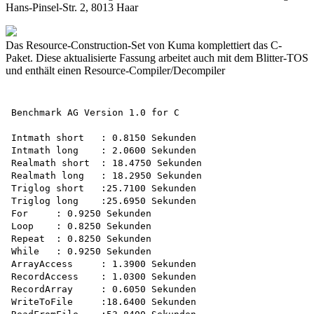
Hans-Pinsel-Str. 2, 8013 Haar
Das Resource-Construction-Set von Kuma komplettiert das C-
Paket. Diese aktualisierte Fassung arbeitet auch mit dem Blitter-TOS
und enthält einen Resource-Compiler/Decompiler
Benchmark AG Version 1.0 for C

Intmath short	: 0.8150 Sekunden

Intmath long	: 2.0600 Sekunden

Realmath short	: 18.4750 Sekunden

Realmath long	: 18.2950 Sekunden

Triglog short	:25.7100 Sekunden

Triglog long	:25.6950 Sekunden

For	: 0.9250 Sekunden

Loop	: 0.8250 Sekunden

Repeat	: 0.8250 Sekunden

While	: 0.9250 Sekunden

ArrayAccess	: 1.3900 Sekunden

RecordAccess	: 1.0300 Sekunden

RecordArray	: 0.6050 Sekunden

WriteToFile	:18.6400 Sekunden
