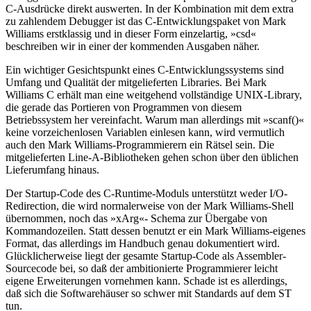
C-Ausdrücke direkt auswerten. In der Kombination mit dem extra
zu zahlendem Debugger ist das C-Entwicklungspaket von Mark
Williams erstklassig und in dieser Form einzelartig, »csd«
beschreiben wir in einer der kommenden Ausgaben näher.
Ein wichtiger Gesichtspunkt eines C-Entwicklungssystems sind
Umfang und Qualität der mitgelieferten Libraries. Bei Mark
Williams C erhält man eine weitgehend vollständige UNIX-Library,
die gerade das Portieren von Programmen von diesem
Betriebssystem her vereinfacht. Warum man allerdings mit »scanf()«
keine vorzeichenlosen Variablen einlesen kann, wird vermutlich
auch den Mark Williams-Programmierern ein Rätsel sein. Die
mitgelieferten Line-A-Bibliotheken gehen schon über den üblichen
Lieferumfang hinaus.
Der Startup-Code des C-Runtime-Moduls unterstützt weder I/O-
Redirection, die wird normalerweise von der Mark Williams-Shell
übernommen, noch das »xArg«- Schema zur Übergabe von
Kommandozeilen. Statt dessen benutzt er ein Mark Williams-eigenes
Format, das allerdings im Handbuch genau dokumentiert wird.
Glücklicherweise liegt der gesamte Startup-Code als Assembler-
Sourcecode bei, so daß der ambitionierte Programmierer leicht
eigene Erweiterungen vornehmen kann. Schade ist es allerdings,
daß sich die Softwarehäuser so schwer mit Standards auf dem ST
tun.