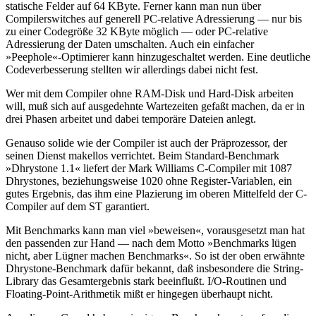
statische Felder auf 64 KByte. Ferner kann man nun über
Compilerswitches auf generell PC-relative Adressierung — nur bis
zu einer Codegröße 32 KByte möglich — oder PC-relative
Adressierung der Daten umschalten. Auch ein einfacher
»Peephole«-Optimierer kann hinzugeschaltet werden. Eine deutliche
Codeverbesserung stellten wir allerdings dabei nicht fest.
Wer mit dem Compiler ohne RAM-Disk und Hard-Disk arbeiten
will, muß sich auf ausgedehnte Wartezeiten gefaßt machen, da er in
drei Phasen arbeitet und dabei temporäre Dateien anlegt.
Genauso solide wie der Compiler ist auch der Präprozessor, der
seinen Dienst makellos verrichtet. Beim Standard-Benchmark
»Dhrystone 1.1« liefert der Mark Williams C-Compiler mit 1087
Dhrystones, beziehungsweise 1020 ohne Register-Variablen, ein
gutes Ergebnis, das ihm eine Plazierung im oberen Mittelfeld der C-
Compiler auf dem ST garantiert.
Mit Benchmarks kann man viel »beweisen«, vorausgesetzt man hat
den passenden zur Hand — nach dem Motto »Benchmarks lügen
nicht, aber Lügner machen Benchmarks«. So ist der oben erwähnte
Dhrystone-Benchmark dafür bekannt, daß insbesondere die String-
Library das Gesamtergebnis stark beeinflußt. I/O-Routinen und
Floating-Point-Arithmetik mißt er hingegen überhaupt nicht.