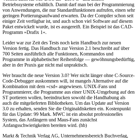
Betriebssysteme erhältlich. Damit darf man bei der Programmierung
von Anwendungen, die nur Standardfunktionen aufrufen, einen sehr
geringen Portierungsaufwand erwarten. Da der Compiler schon seit
einiger Zeit verfügbar ist, und auch schon viel Software auf diesem
Paket entwickelt wurde, ist es ausgereift. Ein Beispiel ist das CAD-
Programm »Drafix 1«.
Leider war zur Zeit des Tests noch kein Handbuch zur neuen
Version fertig. Das Handbuch zur Version 2.1 beschreibt auf über
700 Seiten ausführlich alle Funktionen, Kommandos und
Programme in alphabetischer Reihenfolge — gewöhnungsbedürftig,
aber in der Praxis gar nicht mal unpraktisch.
Wer braucht die neue Version 3.0? Wer nicht länger ohne C-Source-
Code-Debugger auskommen will, ist mangels Alternative auf die
Kombination mit dem »csd« angewiesen. UNIX-Fans und
Programmierer, die Programme aus einer UNIX-Umgebung auf den
ST portieren wollen, beeindrucken sowohl die Handhabung als
auch die mitgelieferten Bibliotheken. Um das Update auf Version
3.0 zu erhalten, senden Sie die Originaldisketten ein. Kostenpunkt
für das Update: 99 Mark. MWC ist ein absolut professionelles
System, das Anfängern und Maus-Fans zunächst
Anfangsschwierigkeiten bereiten wird. (hb)
Markt & Technik Verlag AG, Unternehmensbereich Buchverlag,