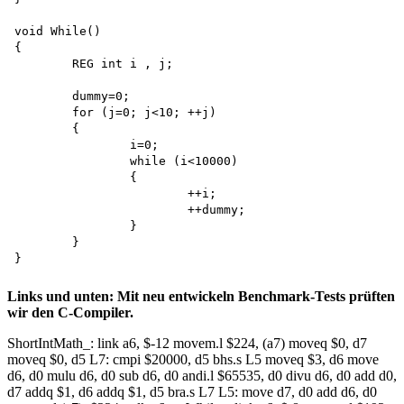
void While()

{

	REG int i , j; 

	dummy=0;

	for (j=0; j<10; ++j) 

	{

		i=0;

		while (i<10000)

		{

			++i;

			++dummy;

		}

	}

Links und unten: Mit neu entwickeln Benchmark-Tests prüften
wir den C-Compiler.
ShortIntMath_: link a6, $-12 movem.l $224, (a7) moveq $0, d7
moveq $0, d5 L7: cmpi $20000, d5 bhs.s L5 moveq $3, d6 move
d6, d0 mulu d6, d0 sub d6, d0 andi.l $65535, d0 divu d6, d0 add d0,
d7 addq $1, d6 addq $1, d5 bra.s L7 L5: move d7, d0 add d6, d0