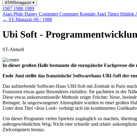
ATARImagazin
▾
1987
1988
1989
Atari Phile
Happy Computer
Computer Kontakt
Atari Times
Hitdisk
← ST-Magazin 09 / 1988
Ubi Soft - Programmentwicklun
ST-Aktuell
In dieser großen Halle bestaunte die europäische Fachpresse die 
Ende Juni stellte das französische Softwarehaus UBI-Soft der eu
Das aufstrebende Software-Haus UBI-Soft mit Zentrale in Paris machte
Franzosen etwas ganz Besonderes einfallen: Sie pachteten in der Näh
Diese etwas unkonventionelle Methode zeigte Früchte: Neue, beeind
Bretagne. In ungezwungener Atmosphäre wurden in einer großen Halle
Unter dem Titel »Iron Lord« verbirgt sich ein kombiniertes Grafikadv
Um dieses Programm vielen Spielern zugänglich zu machen, übertr
außergewöhnlichen Weg: Nicht eine schnelle und relativ unkomplizie
Zielcomputers heraus.