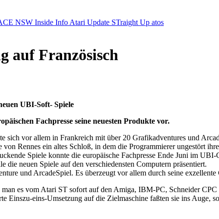
ACE NSW Inside Info
Atari Update
STraight Up
atos
g auf Französisch
neuen UBI-Soft- Spiele
ropäischen Fachpresse seine neuesten Produkte vor.
 sich vor allem in Frankreich mit über 20 Grafikadventures und Arcade
e von Rennes ein altes Schloß, in dem die Programmierer ungestört ihr
ruckende Spiele konnte die europäische Fachpresse Ende Juni im UBI-
 die neuen Spiele auf den verschiedensten Computern präsentiert.
enture und ArcadeSpiel. Es überzeugt vor allem durch seine exzellente 
ug man es vom Atari ST sofort auf den Amiga, IBM-PC, Schneider CP
rte Einszu-eins-Umsetzung auf die Zielmaschine faßten sie ins Auge, 