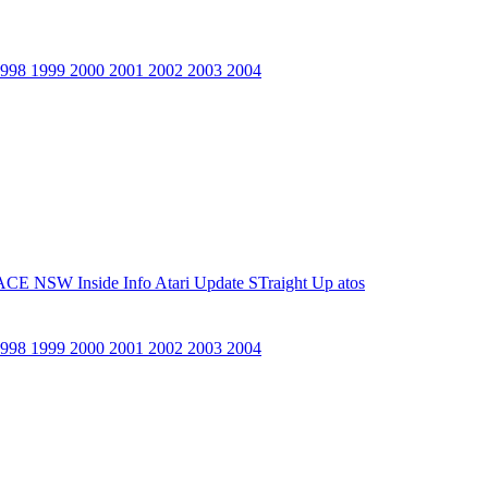
1998
1999
2000
2001
2002
2003
2004
ACE NSW Inside Info
Atari Update
STraight Up
atos
1998
1999
2000
2001
2002
2003
2004