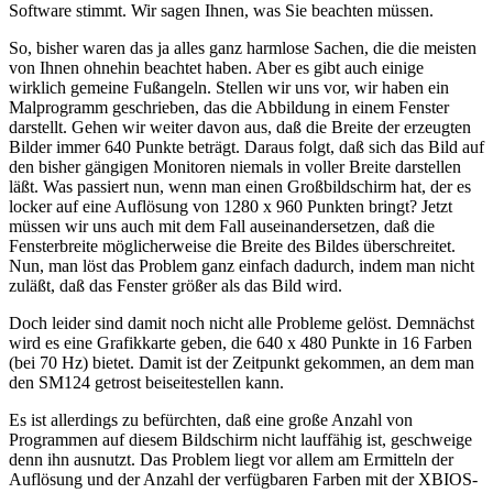
Software stimmt. Wir sagen Ihnen, was Sie beachten müssen.
So, bisher waren das ja alles ganz harmlose Sachen, die die meisten
von Ihnen ohnehin beachtet haben. Aber es gibt auch einige
wirklich gemeine Fußangeln. Stellen wir uns vor, wir haben ein
Malprogramm geschrieben, das die Abbildung in einem Fenster
darstellt. Gehen wir weiter davon aus, daß die Breite der erzeugten
Bilder immer 640 Punkte beträgt. Daraus folgt, daß sich das Bild auf
den bisher gängigen Monitoren niemals in voller Breite darstellen
läßt. Was passiert nun, wenn man einen Großbildschirm hat, der es
locker auf eine Auflösung von 1280 x 960 Punkten bringt? Jetzt
müssen wir uns auch mit dem Fall auseinandersetzen, daß die
Fensterbreite möglicherweise die Breite des Bildes überschreitet.
Nun, man löst das Problem ganz einfach dadurch, indem man nicht
zuläßt, daß das Fenster größer als das Bild wird.
Doch leider sind damit noch nicht alle Probleme gelöst. Demnächst
wird es eine Grafikkarte geben, die 640 x 480 Punkte in 16 Farben
(bei 70 Hz) bietet. Damit ist der Zeitpunkt gekommen, an dem man
den SM124 getrost beiseitestellen kann.
Es ist allerdings zu befürchten, daß eine große Anzahl von
Programmen auf diesem Bildschirm nicht lauffähig ist, geschweige
denn ihn ausnutzt. Das Problem liegt vor allem am Ermitteln der
Auflösung und der Anzahl der verfügbaren Farben mit der XBIOS-