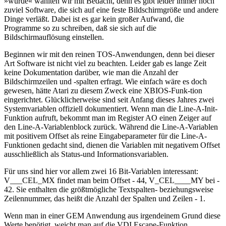
»würde« wählten wir mit Bedacht, denn es gibt leider immer noch
zuviel Software, die sich auf eine feste Bildschirmgröße und andere
Dinge verläßt. Dabei ist es gar kein großer Aufwand, die
Programme so zu schreiben, daß sie sich auf die
Bildschirmauflösung einstellen.
Beginnen wir mit den reinen TOS-Anwendungen, denn bei dieser
Art Software ist nicht viel zu beachten. Leider gab es lange Zeit
keine Dokumentation darüber, wie man die Anzahl der
Bildschirmzeilen und -spalten erfragt. Wie einfach wäre es doch
gewesen, hätte Atari zu diesem Zweck eine XBIOS-Funk-tion
eingerichtet. Glücklicherweise sind seit Anfang dieses Jahres zwei
Systemvariablen offiziell dokumentiert. Wenn man die Line-A-Init-
Funktion aufruft, bekommt man im Register AO einen Zeiger auf
den Line-A-Variablenblock zurück. Während die Line-A-Variablen
mit positivem Offset als reine Eingabeparameter für die Line-A-
Funktionen gedacht sind, dienen die Variablen mit negativem Offset
ausschließlich als Status-und Informationsvariablen.
Für uns sind hier vor allem zwei 16 Bit-Variablen interessant:
V___CEL_MX findet man beim Offset - 44, V_CEL____MY bei -
42. Sie enthalten die größtmögliche Textspalten- beziehungsweise
Zeilennummer, das heißt die Anzahl der Spalten und Zeilen - 1.
Wenn man in einer GEM Anwendung aus irgendeinem Grund diese
Werte benötigt, weicht man auf die VDI Escape-Funktion