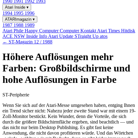
1990
1991
1992
1993
Atari Inside
▾
1994
1995
1996
ATARImagazin
▾
1987
1988
1989
Atari Phile
Happy Computer
Computer Kontakt
Atari Times
Hitdisk
ACE NSW Inside Info
Atari Update
STraight Up
atos
← ST-Magazin 12 / 1988
Höhere Auflösungen mehr
Farben: Großbildschirme und
hohe Auflösungen in Farbe
ST-Peripherie
Wenn Sie sich auf der Atari-Messe umgesehen haben, entging Ihnen
ein Trend sicher nicht: Nahezu jeder zweite Stand war mit einem 19-
ZoIl-Monitor bestückt. Kein Wunder, denn die Vorteile, die sich
durch die größere Bildschirmfläche ergeben, sind beachtlich — und
das nicht nur beim Desktop Publishing. Es gibt fast keine
Anwendung, die nicht davon profitieren würde. Und das Wörtchen