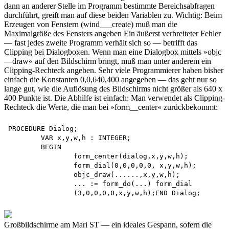
dann an anderer Stelle im Programm bestimmte Bereichsabfragen
durchführt, greift man auf diese beiden Variablen zu. Wichtig: Beim
Erzeugen von Fenstern (wind___create) muß man die
Maximalgröße des Fensters angeben Ein äußerst verbreiteter Fehler
— fast jedes zweite Programm verhält sich so — betrifft das
Clipping bei Dialogboxen. Wenn man eine Dialogbox mittels »objc
—draw« auf den Bildschirm bringt, muß man unter anderem ein
Clipping-Rechteck angeben. Sehr viele Programmierer haben bisher
einfach die Konstanten 0,0,640,400 angegeben — das geht nur so
lange gut, wie die Auflösung des Bildschirms nicht größer als 640 x
400 Punkte ist. Die Abhilfe ist einfach: Man verwendet als Clipping-
Rechteck die Werte, die man bei »form__center« zurückbekommt:
PROCEDURE Dialog;

	VAR x,y,w,h : INTEGER;

	BEGIN

		form_center(dialog,x,y,w,h); 

		form_dial(0,0,0,0,0, x,y,w,h);

		objc_draw(......,x,y,w,h);

		... := form_do(...) form_dial 

Großbildschirme am Mari ST — ein ideales Gespann, sofern die