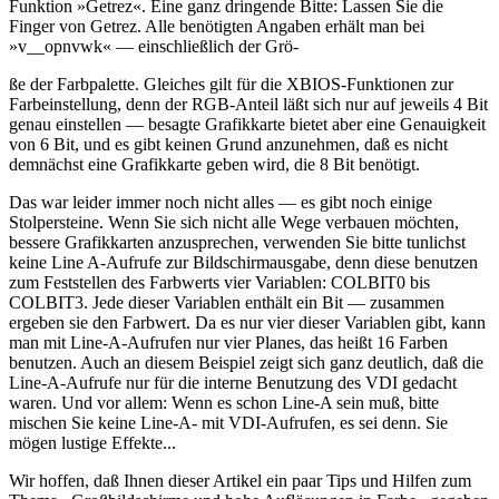
Funktion »Getrez«. Eine ganz dringende Bitte: Lassen Sie die
Finger von Getrez. Alle benötigten Angaben erhält man bei
»v__opnvwk« — einschließlich der Grö-
ße der Farbpalette. Gleiches gilt für die XBIOS-Funktionen zur
Farbeinstellung, denn der RGB-Anteil läßt sich nur auf jeweils 4 Bit
genau einstellen — besagte Grafikkarte bietet aber eine Genauigkeit
von 6 Bit, und es gibt keinen Grund anzunehmen, daß es nicht
demnächst eine Grafikkarte geben wird, die 8 Bit benötigt.
Das war leider immer noch nicht alles — es gibt noch einige
Stolpersteine. Wenn Sie sich nicht alle Wege verbauen möchten,
bessere Grafikkarten anzusprechen, verwenden Sie bitte tunlichst
keine Line A-Aufrufe zur Bildschirmausgabe, denn diese benutzen
zum Feststellen des Farbwerts vier Variablen: COLBIT0 bis
COLBIT3. Jede dieser Variablen enthält ein Bit — zusammen
ergeben sie den Farbwert. Da es nur vier dieser Variablen gibt, kann
man mit Line-A-Aufrufen nur vier Planes, das heißt 16 Farben
benutzen. Auch an diesem Beispiel zeigt sich ganz deutlich, daß die
Line-A-Aufrufe nur für die interne Benutzung des VDI gedacht
waren. Und vor allem: Wenn es schon Line-A sein muß, bitte
mischen Sie keine Line-A- mit VDI-Aufrufen, es sei denn. Sie
mögen lustige Effekte...
Wir hoffen, daß Ihnen dieser Artikel ein paar Tips und Hilfen zum