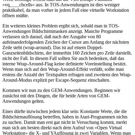
»vq____chcells« aus. In TOS-Anwendungen ist dies weniger
praktikabel, da man vorher in jedem Fall eine virtuelle Workstation
öffnen müßte.
Ein weiteres kleines Problem ergibt sich, sobald man in TOS-
Anwendungen Bildschirmmasken anzeigt. Manche Programme
verlassen sich darauf, daß nach der Ausgabe von 80
aufeinanderfolgenden Zeichen der Cursor am Anfang der nächsten
Zeile steht (wrap-around). Das ist auf einem Doppel-
Ganzseitenbildschirm, der immerhin 160 Zeichen pro Zeile darstellt,
nicht der Fall. In diesem Fall sollten Sie auch bedenken, daß das
interne Wrap-Around-Flag keine definierte Voreinstellung besitzt.
Wenn man sich auf den Wrap-Around-Effekt verläßt, sollte man
erstens die Anzahl der Textspalten erfragen und zweitens den Wrap-
Around-Modus explizit per Escape-Sequenz einschalten.
Kommen wir nun zu den GEM-Anwendungen. Beginnen wir
zunächst mit den Dingen, die für beide Arten von GEM-
Anwendungen gelten.
Eines dürfte inzwischen jedem klar sein: Konstante Werte, die die
Bildschirmauflösung betreffen, haben in Atari-Programmen nichts
zu suchen. Damit man erst gar nicht in Versuchung kommt, merkt
man sich am besten direkt nach dem Aufruf von »Open Virtual
Workstation« die X- und YAuflösung in zwei Variablen. Wenn man