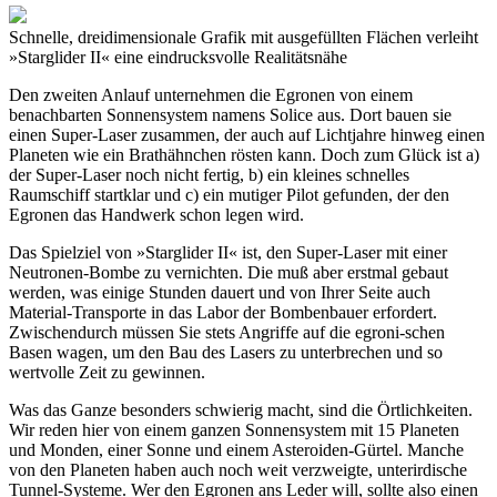
Schnelle, dreidimensionale Grafik mit ausgefüllten Flächen verleiht
»Starglider II« eine eindrucksvolle Realitätsnähe
Den zweiten Anlauf unternehmen die Egronen von einem
benachbarten Sonnensystem namens Solice aus. Dort bauen sie
einen Super-Laser zusammen, der auch auf Lichtjahre hinweg einen
Planeten wie ein Brathähnchen rösten kann. Doch zum Glück ist a)
der Super-Laser noch nicht fertig, b) ein kleines schnelles
Raumschiff startklar und c) ein mutiger Pilot gefunden, der den
Egronen das Handwerk schon legen wird.
Das Spielziel von »Starglider II« ist, den Super-Laser mit einer
Neutronen-Bombe zu vernichten. Die muß aber erstmal gebaut
werden, was einige Stunden dauert und von Ihrer Seite auch
Material-Transporte in das Labor der Bombenbauer erfordert.
Zwischendurch müssen Sie stets Angriffe auf die egroni-schen
Basen wagen, um den Bau des Lasers zu unterbrechen und so
wertvolle Zeit zu gewinnen.
Was das Ganze besonders schwierig macht, sind die Örtlichkeiten.
Wir reden hier von einem ganzen Sonnensystem mit 15 Planeten
und Monden, einer Sonne und einem Asteroiden-Gürtel. Manche
von den Planeten haben auch noch weit verzweigte, unterirdische
Tunnel-Systeme. Wer den Egronen ans Leder will, sollte also einen