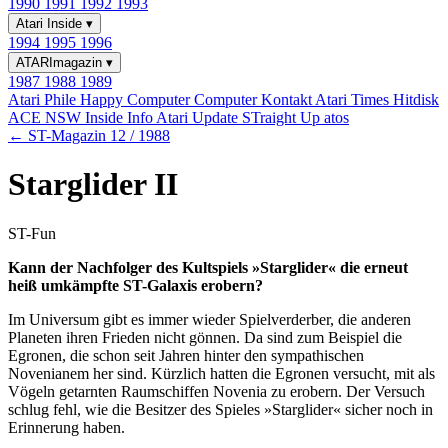
1990
1991
1992
1993
Atari Inside
▾
1994
1995
1996
ATARImagazin
▾
1987
1988
1989
Atari Phile
Happy Computer
Computer Kontakt
Atari Times
Hitdisk
ACE NSW Inside Info
Atari Update
STraight Up
atos
← ST-Magazin 12 / 1988
Starglider II
ST-Fun
Kann der Nachfolger des Kultspiels »Starglider« die erneut
heiß umkämpfte ST-Galaxis erobern?
Im Universum gibt es immer wieder Spielverderber, die anderen
Planeten ihren Frieden nicht gönnen. Da sind zum Beispiel die
Egronen, die schon seit Jahren hinter den sympathischen
Novenianem her sind. Kürzlich hatten die Egronen versucht, mit als
Vögeln getarnten Raumschiffen Novenia zu erobern. Der Versuch
schlug fehl, wie die Besitzer des Spieles »Starglider« sicher noch in
Erinnerung haben.