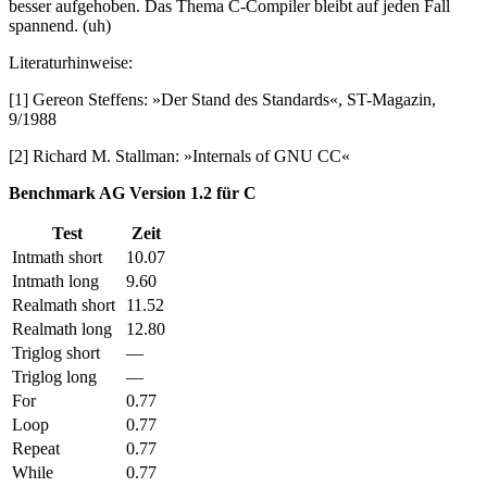
besser aufgehoben. Das Thema C-Compiler bleibt auf jeden Fall
spannend. (uh)
Literaturhinweise:
[1] Gereon Steffens: »Der Stand des Standards«, ST-Magazin,
9/1988
[2] Richard M. Stallman: »Internals of GNU CC«
Benchmark AG Version 1.2 für C
Test
Zeit
Intmath short
10.07
Intmath long
9.60
Realmath short
11.52
Realmath long
12.80
Triglog short
—
Triglog long
—
For
0.77
Loop
0.77
Repeat
0.77
While
0.77