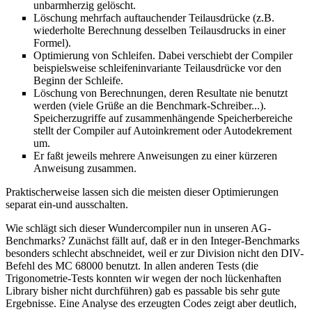
unbarmherzig gelöscht.
Löschung mehrfach auftauchender Teilausdrücke (z.B.
wiederholte Berechnung desselben Teilausdrucks in einer
Formel).
Optimierung von Schleifen. Dabei verschiebt der Compiler
beispielsweise schleifeninvariante Teilausdrücke vor den
Beginn der Schleife.
Löschung von Berechnungen, deren Resultate nie benutzt
werden (viele Grüße an die Benchmark-Schreiber...).
Speicherzugriffe auf zusammenhängende Speicherbereiche
stellt der Compiler auf Autoinkrement oder Autodekrement
um.
Er faßt jeweils mehrere Anweisungen zu einer kürzeren
Anweisung zusammen.
Praktischerweise lassen sich die meisten dieser Optimierungen
separat ein-und ausschalten.
Wie schlägt sich dieser Wundercompiler nun in unseren AG-
Benchmarks? Zunächst fällt auf, daß er in den Integer-Benchmarks
besonders schlecht abschneidet, weil er zur Division nicht den DIV-
Befehl des MC 68000 benutzt. In allen anderen Tests (die
Trigonometrie-Tests konnten wir wegen der noch lückenhaften
Library bisher nicht durchführen) gab es passable bis sehr gute
Ergebnisse. Eine Analyse des erzeugten Codes zeigt aber deutlich,