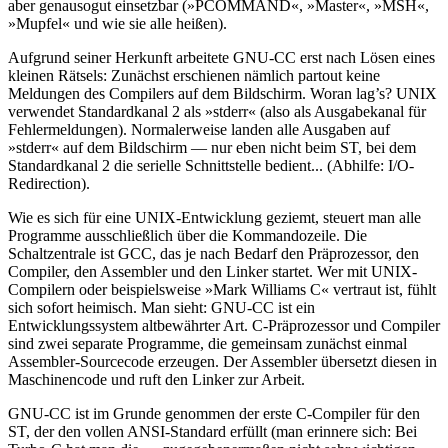
aber genausogut einsetzbar (»PCOMMAND«, »Master«, »MSH«,
»Mupfel« und wie sie alle heißen).
Aufgrund seiner Herkunft arbeitete GNU-CC erst nach Lösen eines
kleinen Rätsels: Zunächst erschienen nämlich partout keine
Meldungen des Compilers auf dem Bildschirm. Woran lag’s? UNIX
verwendet Standardkanal 2 als »stderr« (also als Ausgabekanal für
Fehlermeldungen). Normalerweise landen alle Ausgaben auf
»stderr« auf dem Bildschirm — nur eben nicht beim ST, bei dem
Standardkanal 2 die serielle Schnittstelle bedient... (Abhilfe: I/O-
Redirection).
Wie es sich für eine UNIX-Entwicklung geziemt, steuert man alle
Programme ausschließlich über die Kommandozeile. Die
Schaltzentrale ist GCC, das je nach Bedarf den Präprozessor, den
Compiler, den Assembler und den Linker startet. Wer mit UNIX-
Compilern oder beispielsweise »Mark Williams C« vertraut ist, fühlt
sich sofort heimisch. Man sieht: GNU-CC ist ein
Entwicklungssystem altbewährter Art. C-Präprozessor und Compiler
sind zwei separate Programme, die gemeinsam zunächst einmal
Assembler-Sourcecode erzeugen. Der Assembler übersetzt diesen in
Maschinencode und ruft den Linker zur Arbeit.
GNU-CC ist im Grunde genommen der erste C-Compiler für den
ST, der den vollen ANSI-Standard erfüllt (man erinnere sich: Bei