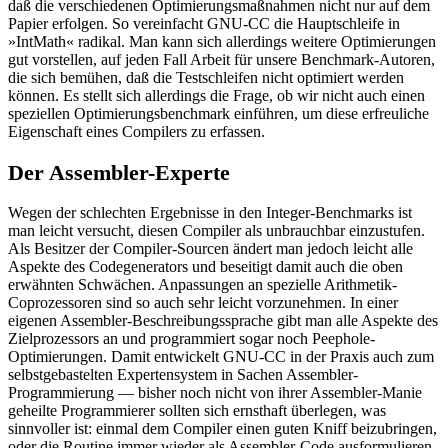
daß die verschiedenen Optimierungsmaßnahmen nicht nur auf dem
Papier erfolgen. So vereinfacht GNU-CC die Hauptschleife in
»IntMath« radikal. Man kann sich allerdings weitere Optimierungen
gut vorstellen, auf jeden Fall Arbeit für unsere Benchmark-Autoren,
die sich bemühen, daß die Testschleifen nicht optimiert werden
können. Es stellt sich allerdings die Frage, ob wir nicht auch einen
speziellen Optimierungsbenchmark einführen, um diese erfreuliche
Eigenschaft eines Compilers zu erfassen.
Der Assembler-Experte
Wegen der schlechten Ergebnisse in den Integer-Benchmarks ist
man leicht versucht, diesen Compiler als unbrauchbar einzustufen.
Als Besitzer der Compiler-Sourcen ändert man jedoch leicht alle
Aspekte des Codegenerators und beseitigt damit auch die oben
erwähnten Schwächen. Anpassungen an spezielle Arithmetik-
Coprozessoren sind so auch sehr leicht vorzunehmen. In einer
eigenen Assembler-Beschreibungssprache gibt man alle Aspekte des
Zielprozessors an und programmiert sogar noch Peephole-
Optimierungen. Damit entwickelt GNU-CC in der Praxis auch zum
selbstgebastelten Expertensystem in Sachen Assembler-
Programmierung — bisher noch nicht von ihrer Assembler-Manie
geheilte Programmierer sollten sich ernsthaft überlegen, was
sinnvoller ist: einmal dem Compiler einen guten Kniff beizubringen,
oder die Routine immer wieder als Assembler-Code ausformulieren