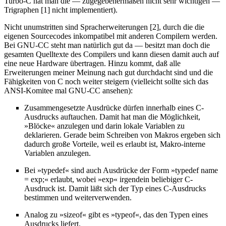
Turbo-C hat man die — zugegebenermaßen nicht sehr wichtigen —
Trigraphen [1] nicht implementiert).
Nicht unumstritten sind Spracherweiterungen [2], durch die die
eigenen Sourcecodes inkompatibel mit anderen Compilern werden.
Bei GNU-CC steht man natürlich gut da — besitzt man doch die
gesamten Quelltexte des Compilers und kann diesen damit auch auf
eine neue Hardware übertragen. Hinzu kommt, daß alle
Erweiterungen meiner Meinung nach gut durchdacht sind und die
Fähigkeiten von C noch weiter steigern (vielleicht sollte sich das
ANSI-Komitee mal GNU-CC ansehen):
Zusammengesetzte Ausdrücke dürfen innerhalb eines C-
Ausdrucks auftauchen. Damit hat man die Möglichkeit,
»Blöcke« anzulegen und darin lokale Variablen zu
deklarieren. Gerade beim Schreiben von Makros ergeben sich
dadurch große Vorteile, weil es erlaubt ist, Makro-interne
Variablen anzulegen.
Bei »typedef« sind auch Ausdrücke der Form »typedef name
= exp;« erlaubt, wobei »exp« irgendein beliebiger C-
Ausdruck ist. Damit läßt sich der Typ eines C-Ausdrucks
bestimmen und weiterverwenden.
Analog zu »sizeof« gibt es »typeof«, das den Typen eines
Ausdrucks liefert.