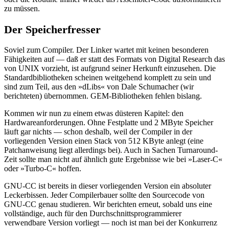
zu müssen.
Der Speicherfresser
Soviel zum Compiler. Der Linker wartet mit keinen besonderen
Fähigkeiten auf — daß er statt des Formats von Digital Research das
von UNIX vorzieht, ist aufgrund seiner Herkunft einzusehen. Die
Standardbibliotheken scheinen weitgehend komplett zu sein und
sind zum Teil, aus den »dLibs« von Dale Schumacher (wir
berichteten) übernommen. GEM-Bibliotheken fehlen bislang.
Kommen wir nun zu einem etwas düsteren Kapitel: den
Hardwareanforderungen. Ohne Festplatte und 2 MByte Speicher
läuft gar nichts — schon deshalb, weil der Compiler in der
vorliegenden Version einen Stack von 512 KByte anlegt (eine
Patchanweisung liegt allerdings bei). Auch in Sachen Turnaround-
Zeit sollte man nicht auf ähnlich gute Ergebnisse wie bei »Laser-C«
oder »Turbo-C« hoffen.
GNU-CC ist bereits in dieser vorliegenden Version ein absoluter
Leckerbissen. Jeder Compilerbauer sollte den Sourcecode von
GNU-CC genau studieren. Wir berichten erneut, sobald uns eine
vollständige, auch für den Durchschnittsprogrammierer
verwendbare Version vorliegt — noch ist man bei der Konkurrenz