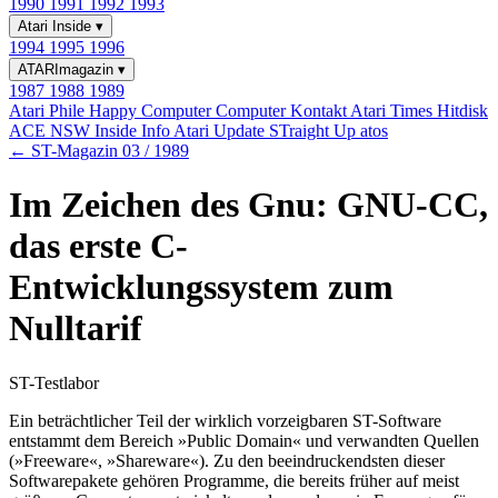
1990
1991
1992
1993
Atari Inside
▾
1994
1995
1996
ATARImagazin
▾
1987
1988
1989
Atari Phile
Happy Computer
Computer Kontakt
Atari Times
Hitdisk
ACE NSW Inside Info
Atari Update
STraight Up
atos
← ST-Magazin 03 / 1989
Im Zeichen des Gnu: GNU-CC,
das erste C-
Entwicklungssystem zum
Nulltarif
ST-Testlabor
Ein beträchtlicher Teil der wirklich vorzeigbaren ST-Software
entstammt dem Bereich »Public Domain« und verwandten Quellen
(»Freeware«, »Shareware«). Zu den beeindruckendsten dieser
Softwarepakete gehören Programme, die bereits früher auf meist