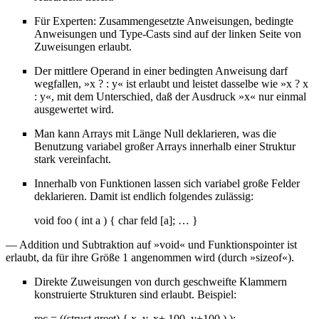
Für Experten: Zusammengesetzte Anweisungen, bedingte
Anweisungen und Type-Casts sind auf der linken Seite von
Zuweisungen erlaubt.
Der mittlere Operand in einer bedingten Anweisung darf
wegfallen, »x ? : y« ist erlaubt und leistet dasselbe wie »x ? x
: y«, mit dem Unterschied, daß der Ausdruck »x« nur einmal
ausgewertet wird.
Man kann Arrays mit Länge Null deklarieren, was die
Benutzung variabel großer Arrays innerhalb einer Struktur
stark vereinfacht.
Innerhalb von Funktionen lassen sich variabel große Felder
deklarieren. Damit ist endlich folgendes zulässig:
void foo ( int a ) { char feld [a]; … }
— Addition und Subtraktion auf »void« und Funktionspointer ist
erlaubt, da für ihre Größe 1 angenommen wird (durch »sizeof«).
Direkte Zuweisungen von durch geschweifte Klammern
konstruierte Strukturen sind erlaubt. Beispiel:
rec = ((struct greet) { x, y, x+ 100, y+100 ) );