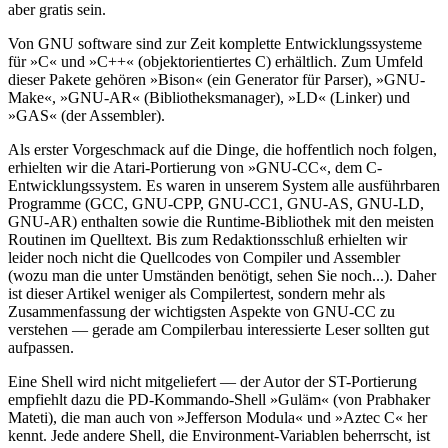
aber gratis sein.
Von GNU software sind zur Zeit komplette Entwicklungssysteme
für »C« und »C++« (objektorientiertes C) erhältlich. Zum Umfeld
dieser Pakete gehören »Bison« (ein Generator für Parser), »GNU-
Make«, »GNU-AR« (Bibliotheksmanager), »LD« (Linker) und
»GAS« (der Assembler).
Als erster Vorgeschmack auf die Dinge, die hoffentlich noch folgen,
erhielten wir die Atari-Portierung von »GNU-CC«, dem C-
Entwicklungssystem. Es waren in unserem System alle ausführbaren
Programme (GCC, GNU-CPP, GNU-CC1, GNU-AS, GNU-LD,
GNU-AR) enthalten sowie die Runtime-Bibliothek mit den meisten
Routinen im Quelltext. Bis zum Redaktionsschluß erhielten wir
leider noch nicht die Quellcodes von Compiler und Assembler
(wozu man die unter Umständen benötigt, sehen Sie noch...). Daher
ist dieser Artikel weniger als Compilertest, sondern mehr als
Zusammenfassung der wichtigsten Aspekte von GNU-CC zu
verstehen — gerade am Compilerbau interessierte Leser sollten gut
aufpassen.
Eine Shell wird nicht mitgeliefert — der Autor der ST-Portierung
empfiehlt dazu die PD-Kommando-Shell »Guläm« (von Prabhaker
Mateti), die man auch von »Jefferson Modula« und »Aztec C« her
kennt. Jede andere Shell, die Environment-Variablen beherrscht, ist