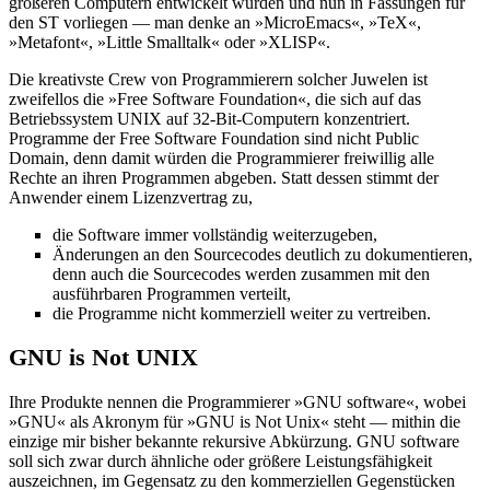
größeren Computern entwickelt wurden und nun in Fassungen für
den ST vorliegen — man denke an »MicroEmacs«, »TeX«,
»Metafont«, »Little Smalltalk« oder »XLISP«.
Die kreativste Crew von Programmierern solcher Juwelen ist
zweifellos die »Free Software Foundation«, die sich auf das
Betriebssystem UNIX auf 32-Bit-Computern konzentriert.
Programme der Free Software Foundation sind nicht Public
Domain, denn damit würden die Programmierer freiwillig alle
Rechte an ihren Programmen abgeben. Statt dessen stimmt der
Anwender einem Lizenzvertrag zu,
die Software immer vollständig weiterzugeben,
Änderungen an den Sourcecodes deutlich zu dokumentieren,
denn auch die Sourcecodes werden zusammen mit den
ausführbaren Programmen verteilt,
die Programme nicht kommerziell weiter zu vertreiben.
GNU is Not UNIX
Ihre Produkte nennen die Programmierer »GNU software«, wobei
»GNU« als Akronym für »GNU is Not Unix« steht — mithin die
einzige mir bisher bekannte rekursive Abkürzung. GNU software
soll sich zwar durch ähnliche oder größere Leistungsfähigkeit
auszeichnen, im Gegensatz zu den kommerziellen Gegenstücken