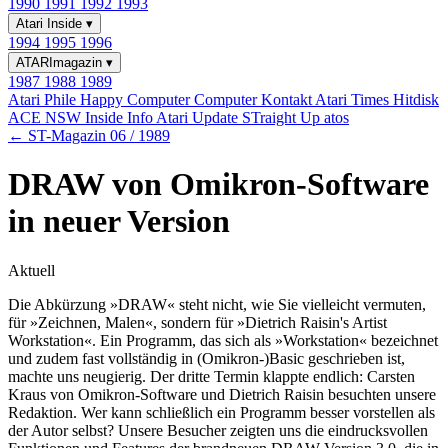
1990
1991
1992
1993
Atari Inside
▾
1994
1995
1996
ATARImagazin
▾
1987
1988
1989
Atari Phile
Happy Computer
Computer Kontakt
Atari Times
Hitdisk
ACE NSW Inside Info
Atari Update
STraight Up
atos
← ST-Magazin 06 / 1989
DRAW von Omikron-Software
in neuer Version
Aktuell
Die Abkürzung »DRAW« steht nicht, wie Sie vielleicht vermuten,
für »Zeichnen, Malen«, sondern für »Dietrich Raisin's Artist
Workstation«. Ein Programm, das sich als »Workstation« bezeichnet
und zudem fast vollständig in (Omikron-)Basic geschrieben ist,
machte uns neugierig. Der dritte Termin klappte endlich: Carsten
Kraus von Omikron-Software und Dietrich Raisin besuchten unsere
Redaktion. Wer kann schließlich ein Programm besser vorstellen als
der Autor selbst? Unsere Besucher zeigten uns die eindrucksvollen