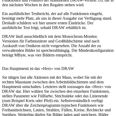
Funktionen und Features der brandneuen DRAW-Version 3.0, die in
den nächsten Wochen in den Regalen stehen wird.
Ein ausführlicher Testbericht, der auf alle Funktionen eingeht,
benötigt mehr Platz, als uns in dieser Ausgabe zur Verfügung stand.
Deshalb schildern wir hier unsere ersten Eindrücke. Der
ausführliche Test folgt, sobald DRAW erhältlich ist.
DRAW läuft ausschließlich mit dem Monochrom-Monitor.
Versionen für Farbmonitore und Großbildschirme sind nach
Auskunft von Omikron nicht vorgesehen. Die Anzahl der zu
verwaltenden Bilder ist speicherabhängig. Die Mindestkonfiguration
beträgt MByte, was vier Bildern entspricht.
Das Hauptmenü ist das »Herz« von DRAW
Sie tätigen fast alle Aktionen mit der Maus, wobei Sie mit der
rechten Maustaste zwischen den Arbeitsbildschirmen und dem
Hauptmenü umschalten. Letzteres stellt sozusagen das »Herz« von
DRAW dar. Hier wählen Sie zwischen den einzelnen Funktionen,
stellen Parameter wie Füllfarbe, Strichstärke oder das Linienende
(zum Beispiel Kreis oder Pfeil) ein. Selbstverständlich verfügt
DRAW über die Zeichenprogramm-typischen Funktionen wie
Freihandzeichnen, Linien, Strahlen, Füllen, Kreise, Rechtecke und
Sprühen. Weiterhin dürfen Sie Bilder laden und speichern, Bilder