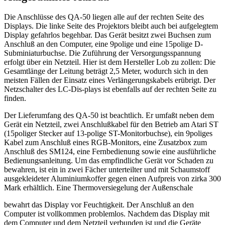
Die Anschlüsse des QA-50 liegen alle auf der rechten Seite des
Displays. Die linke Seite des Projektors bleibt auch bei aufgelegtem
Display gefahrlos begehbar. Das Gerät besitzt zwei Buchsen zum
Anschluß an den Computer, eine 9polige und eine 15polige D-
Subminiaturbuchse. Die Zuführung der Versorgungsspannung
erfolgt über ein Netzteil. Hier ist dem Hersteller Lob zu zollen: Die
Gesamtlänge der Leitung beträgt 2,5 Meter, wodurch sich in den
meisten Fällen der Einsatz eines Verlängerungskabels erübrigt. Der
Netzschalter des LC-Dis-plays ist ebenfalls auf der rechten Seite zu
finden.
Der Lieferumfang des QA-50 ist beachtlich. Er umfaßt neben dem
Gerät ein Netzteil, zwei Anschlußkabel für den Betrieb am Atari ST
(15poliger Stecker auf 13-polige ST-Monitorbuchse), ein 9poliges
Kabel zum Anschluß eines RGB-Monitors, eine Zusatzbox zum
Anschluß des SM124, eine Fernbedienung sowie eine ausführliche
Bedienungsanleitung. Um das empfindliche Gerät vor Schaden zu
bewahren, ist ein in zwei Fächer unterteilter und mit Schaumstoff
ausgekleideter Aluminiumkoffer gegen einen Aufpreis von zirka 300
Mark erhältlich. Eine Thermoversiegelung der Außenschale
bewahrt das Display vor Feuchtigkeit. Der Anschluß an den
Computer ist vollkommen problemlos. Nachdem das Display mit
dem Computer und dem Netzteil verbunden ist und die Geräte