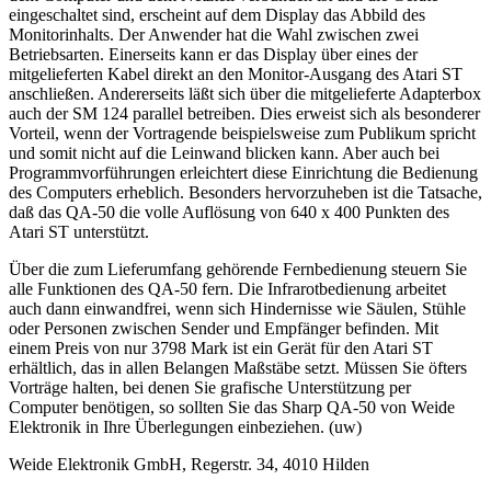
eingeschaltet sind, erscheint auf dem Display das Abbild des
Monitorinhalts. Der Anwender hat die Wahl zwischen zwei
Betriebsarten. Einerseits kann er das Display über eines der
mitgelieferten Kabel direkt an den Monitor-Ausgang des Atari ST
anschließen. Andererseits läßt sich über die mitgelieferte Adapterbox
auch der SM 124 parallel betreiben. Dies erweist sich als besonderer
Vorteil, wenn der Vortragende beispielsweise zum Publikum spricht
und somit nicht auf die Leinwand blicken kann. Aber auch bei
Programmvorführungen erleichtert diese Einrichtung die Bedienung
des Computers erheblich. Besonders hervorzuheben ist die Tatsache,
daß das QA-50 die volle Auflösung von 640 x 400 Punkten des
Atari ST unterstützt.
Über die zum Lieferumfang gehörende Fernbedienung steuern Sie
alle Funktionen des QA-50 fern. Die Infrarotbedienung arbeitet
auch dann einwandfrei, wenn sich Hindernisse wie Säulen, Stühle
oder Personen zwischen Sender und Empfänger befinden. Mit
einem Preis von nur 3798 Mark ist ein Gerät für den Atari ST
erhältlich, das in allen Belangen Maßstäbe setzt. Müssen Sie öfters
Vorträge halten, bei denen Sie grafische Unterstützung per
Computer benötigen, so sollten Sie das Sharp QA-50 von Weide
Elektronik in Ihre Überlegungen einbeziehen. (uw)
Weide Elektronik GmbH, Regerstr. 34, 4010 Hilden