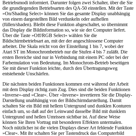
Betriebsmodi informiert. Darunter folgen zwei Schalter, über die Sie
die grundlegenden Betriebsarten des QA-50 einstellen. Mit der Taste
»On/Shading Select« können Sie das gesamte Display unabhängig
von einem dargestellten Bild verdunkeln oder aufhellen
(füllen/shaden). Bleibt diese Funktion abgeschaltet, so übernimmt
das Display die Bildinformation so, wie sie der Computer liefert.
Über die Taste »Off/RGB Select« wählen Sie die
Bildschirmbetriebsart an, mit der der angeschlossene Computer
arbeitet. Die Skala reicht von der Einstellung 1 bis 7, wobei der
Atari ST im Monochrombetrieb nur die Stufen 4 bis 7 zuläßt. Die
ersten Bereiche sind nur in Verbindung mit einem PC oder bei der
Farbemulation von Bedeutung. Im Monochrom-Betrieb beseitigen
Sie mit dieser Funktion leichte, durch den Übertragungsweg
entstehende Unschärfen.
Die nächsten beiden Funktionen kommen erst während der Arbeit
mit dem Display richtig zum Zug. Dies sind die beiden Funktionen
»Inverse«-und »Clear«. Über »Inverse« invertieren Sie die Display-
Darstellung unabhängig von der Bildschirmdarstellung. Damit
schalten Sie ein Bild mit hellem Untergrund und dunklen Konturen
einfach um, so daß auf der Leinwand dasselbe Bild mit dunklem
Untergrund und hellen Umrissen sichtbar ist. Auf diese Weise
können Sie Ihren Vortrag mit besonderen Effekten untermalen.
Noch nützlicher ist die vielen Displays dieser Art fehlende Funktion
»Clear«. Mit ihr schalten Sie per Tastendruck das Computerbild