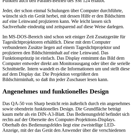
Punkten auch den Parallel-Betrieb des SM 124 erlaubt.
Jeder, der schon einmal Schulungen über Computer durchführte,
wünscht sich ein Gerät herbei, mit dessen Hilfe er den Bildschirm
auf eine Leinwand projizieren kann. Wie leicht lassen sich
Sachverhalte eindeutig und zeitsparend auf diese Weise darlegen.
Im MS-DOS-Bereich sind schon seit einiger Zeit Zusatzgeräte für
Tageslichtprojektoren erhältlich. Diese mit dem Computer
verbundenen Zusätze liegen auf einem Tageslichtprojektor und
projizieren den Bildschirminhalt auf eine Leinwand. Das
Funktionsprinzip ist einfach. Das Display entnimmt das Bild dem
Computer entweder direkt am Monitorausgang oder über die serielle
Schnittstelle. Intern wandelt es die Informationen um und stellt diese
auf dem Display dar. Die Projektion vergrößert den
Bildschirminhalt, so daß ihn jeder Zuschauer lesen kann.
Angenehmes und funktionelles Design
Das QA-50 von Sharp besticht rein äußerlich durch ein angenehmes
sowie obendrein funktionelles Design. Die Grundfläche beträgt
kaum mehr als ein DIN-A3-Blatt. Das Bedienungsfeld befindet sich
rechts auf der Oberseite des Computer-Projektions-Displays.
Oberhalb des Bedienungsfeldes liegt eine zweistellige LED-
Anzeige, mit der das Gerät den Anwender über die verschiedenen