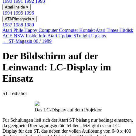
1990
1991
1992
1993
Atari Inside
▾
1994
1995
1996
ATARImagazin
▾
1987
1988
1989
Atari Phile
Happy Computer
Computer Kontakt
Atari Times
Hitdisk
ACE NSW Inside Info
Atari Update
STraight Up
atos
← ST-Magazin 06 / 1989
Der Bildschirm auf der
Leinwand: LC-Display im
Einsatz
ST-Testlabor
Das LC-Display auf dem Projektor
Für Schulungen ließ sich der Atari ST bislang nur bedingt einsetzen,
da geeignete Übertragungsgeräte fehlten. Jetzt gibt es ein LC-
Display für den ST, das neben der vollen Auflösung von 640 x 400