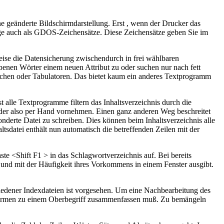
ne geänderte Bildschirmdarstellung. Erst , wenn der Drucker das
ige auch als GDOS-Zeichensätze. Diese Zeichensätze geben Sie im
weise die Datensicherung zwischendurch in frei wählbaren
iebenen Wörter einem neuen Attribut zu oder suchen nur nach fett
hen oder Tabulatoren. Das bietet kaum ein anderes Textprogramm
 alle Textprogramme filtern das Inhaltsverzeichnis durch die
der also per Hand vornehmen. Einen ganz anderen Weg beschreitet
nderte Datei zu schreiben. Dies können beim Inhaltsverzeichnis alle
altsdatei enthält nun automatisch die betreffenden Zeilen mit der
e <Shift F1 > in das Schlagwortverzeichnis auf. Bei bereits
t und mit der Häufigkeit ihres Vorkommens in einem Fenster ausgibt.
chiedener Indexdateien ist vorgesehen. Um eine Nachbearbeitung des
onsformen zu einem Oberbegriff zusammenfassen muß. Zu bemängeln