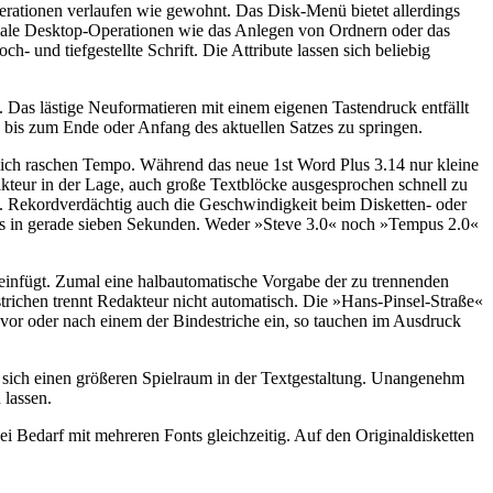
erationen verlaufen wie gewohnt. Das Disk-Menü bietet allerdings
ale Desktop-Operationen wie das Anlegen von Ordnern oder das
h- und tiefgestellte Schrift. Die Attribute lassen sich beliebig
 Das lästige Neuformatieren mit einem eigenen Tastendruck entfällt
k bis zum Ende oder Anfang des aktuellen Satzes zu springen.
lich raschen Tempo. Während das neue 1st Word Plus 3.14 nur kleine
dakteur in der Lage, auch große Textblöcke ausgesprochen schnell zu
. Rekordverdächtig auch die Geschwindigkeit beim Disketten- oder
t es in gerade sieben Sekunden. Weder »Steve 3.0« noch »Tempus 2.0«
 einfügt. Zumal eine halbautomatische Vorgabe der zu trennenden
trichen trennt Redakteur nicht automatisch. Die »Hans-Pinsel-Straße«
vor oder nach einem der Bindestriche ein, so tauchen im Ausdruck
an sich einen größeren Spielraum in der Textgestaltung. Unangenehm
 lassen.
i Bedarf mit mehreren Fonts gleichzeitig. Auf den Originaldisketten