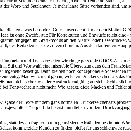
akteur in Sekundenschnelle für den geladenen Text eine Statistik, aus d
ng der Wort- und Satzlängen. Je mehr lange Sätze vorhanden sind, um so
stkandidaten etwas besonders Gutes ausgedacht. Unter dem Motto »G
. Die Idee ist ohne Zweifel gut: Für Korrekturen und Entwürfe reicht ei
tprogramm hingegen im Grafikmodus an den Matrix- oder Laserdrucker,
erwählt, des Redakteurs Texte zu verschönern. Aus dem laufenden Haup
viel »Fummelei« und Tricks erzielten wir einige passa-ble GDOS-Ausdru
ch in Stil und Wortwahl eine miserable Übersetzung aus dem Französis
ebs umgehend beseitigt. Dann bleiben noch konzeptionelle Schwächen
e eindeutig. Man weiß nicht genau, welchen Druckerzeichensatz das P
ß man nicht sicher, wie der Ausdruck endgültig aussieht. Schließlich 
bei Fontwechseln nicht mehr. Wie gesagt, diese Macken und Fehler si
die Ausgabe der Texte mit dem ganz normalen Druckerzeichensatz probl
e ausgewählte » *.cfg«-Tabelle erst unmittelbar vor dem Druckvorgang 
chützt, statt dessen fragt er in unregelmäßigen Abständen bestimmte Wö
allast kommerzielle Kunden zu finden, bleibt für uns schlichtweg rätse