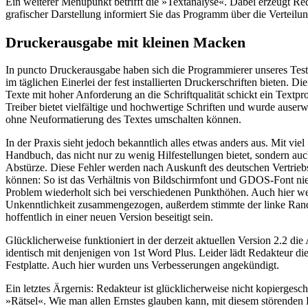
Ein weiterer Menüpunkt betrifft die »Textanalyse«. Dabei erzeugt Red
grafischer Darstellung informiert Sie das Programm über die Verteilu
Druckerausgabe mit kleinen Macken
In puncto Druckerausgabe haben sich die Programmierer unseres Te
im täglichen Einerlei der fest installierten Druckerschriften bieten
Texte mit hoher Anforderung an die Schriftqualität schickt ein Tex
Treiber bietet vielfältige und hochwertige Schriften und wurde aus
ohne Neuformatierung des Textes umschalten können.
In der Praxis sieht jedoch bekanntlich alles etwas anders aus. Mit 
Handbuch, das nicht nur zu wenig Hilfestellungen bietet, sondern au
Abstürze. Diese Fehler werden nach Auskunft des deutschen Vertri
können: So ist das Verhältnis von Bildschirmfont und GDOS-Font ni
Problem wiederholt sich bei verschiedenen Punkthöhen. Auch hier wei
Unkenntlichkeit zusammengezogen, außerdem stimmte der linke Rand 
hoffentlich in einer neuen Version beseitigt sein.
Glücklicherweise funktioniert in der derzeit aktuellen Version 2.2 
identisch mit denjenigen von 1st Word Plus. Leider lädt Redakteur di
Festplatte. Auch hier wurden uns Verbesserungen angekündigt.
Ein letztes Ärgernis: Redakteur ist glücklicherweise nicht kopierges
»Rätsel«. Wie man allen Ernstes glauben kann, mit diesem störenden B