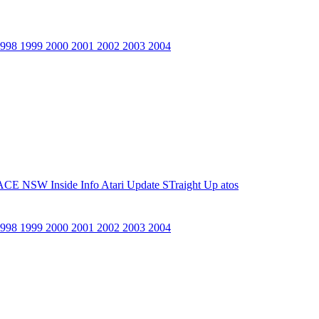
1998
1999
2000
2001
2002
2003
2004
ACE NSW Inside Info
Atari Update
STraight Up
atos
1998
1999
2000
2001
2002
2003
2004