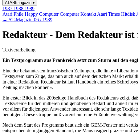
ATARImagazin
▾
1987
1988
1989
Atari Phile
Happy Computer
Computer Kontakt
Atari Times
Hitdisk
← ST-Magazin 06 / 1989
Redakteur - Dem Redakteur ist 
Textverarbeitung
Ein Textprogramm aus Frankreich setzt zum Sturm auf den engli
Eine der bekanntesten französischen Zeitungen, die linke »Liberation
Textsystem zum Zuge, das nun auch auf dem deutschen Markt erhältli
in einer Redaktion. Redakteur ist laut Handbuch ein reines Schreibsys
Zeitung machen können«.
Ein erster Blick in das 200seitige Handbuch des Redakteurs zeigt, da
Textsysteme für den mittleren und gehobenen Bedarf und ähnelt im Fu
vor allem für diejenigen Anwender interessant, die sehr lange Text
benötigen. Diese Gruppe muß vorerst auf eine Fußnotenverwaltung verz
Nach dem Start des Programms baut sich ein GEM-Fenster mit verti
entsprechen dem gängigen Standard, die Maus reagiert präzise und ve