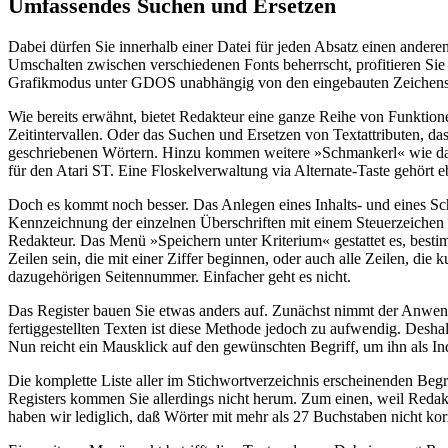
Umfassendes Suchen und Ersetzen
Dabei dürfen Sie innerhalb einer Datei für jeden Absatz einen andere
Umschalten zwischen verschiedenen Fonts beherrscht, profitieren Si
Grafikmodus unter GDOS unabhängig von den eingebauten Zeichensä
Wie bereits erwähnt, bietet Redakteur eine ganze Reihe von Funktion
Zeitintervallen. Oder das Suchen und Ersetzen von Textattributen, das
geschriebenen Wörtern. Hinzu kommen weitere »Schmankerl« wie das
für den Atari ST. Eine Floskelverwaltung via Alternate-Taste gehört e
Doch es kommt noch besser. Das Anlegen eines Inhalts- und eines Schl
Kennzeichnung der einzelnen Überschriften mit einem Steuerzeiche
Redakteur. Das Menü »Speichern unter Kriterium« gestattet es, bestim
Zeilen sein, die mit einer Ziffer beginnen, oder auch alle Zeilen, die 
dazugehörigen Seitennummer. Einfacher geht es nicht.
Das Register bauen Sie etwas anders auf. Zunächst nimmt der Anwende
fertiggestellten Texten ist diese Methode jedoch zu aufwendig. Desha
Nun reicht ein Mausklick auf den gewünschten Begriff, um ihn als In
Die komplette Liste aller im Stichwortverzeichnis erscheinenden Begr
Registers kommen Sie allerdings nicht herum. Zum einen, weil Redak
haben wir lediglich, daß Wörter mit mehr als 27 Buchstaben nicht kor