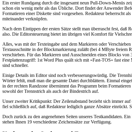
Ein erster Rundgang durch die insgesamt neun Pull-Down-Menüs zeigt
schon ein wenig mehr als das Übliche. Dort findet der Anwender B
Formatieren einer Diskette sind vorgesehen. Redakteur beherrscht als Te
miteinander verknüpfen.
Nach dem Eintippen der ersten Sätze stellt man überrascht fest, daß
also. Die Editorsteuerung bietet im übrigen viel Komfort für Vielsch
Alles, was mit der Texteingabe und dem Markieren oder Verschieben 
Textausschnitte in der Blockmarkierung zuläßt (bei 4 MByte freiem RA
verschieben. Für das Markieren und Ausschneiden eines Blocks von 
Festplattenzugriff: 1st Word Plus quält sich mit »Fast-TOS« fast ei
sind schneller.
Einige Details im Editor sind noch verbesserungswürdig. Die Trennhi
Wörter fehlt, muß man die gesamte Datei durchblättern. Einmal einge
in der rechten Randzone übernimmt das Programm beim Formatieren ko
sowohl der Trennstrich als auch der Bindestrich auf.
Unser zweiter Kritikpunkt: Der Zeilenabstand bezieht sich immer auf 
fiel schließlich auf, daß Redakteur lediglich ganze Absätze einrückt
Doch zurück zu den angenehmen Seiten unseres Testkandidaten. Ein Me
stehen Ihnen 19 verschiedene Zeichensätze zur Verfügung.