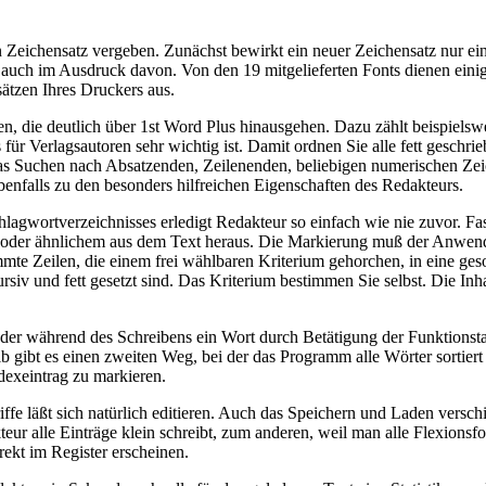
n Zeichensatz vergeben. Zunächst bewirkt ein neuer Zeichensatz nur ei
e auch im Ausdruck davon. Von den 19 mitgelieferten Fonts dienen ein
tzen Ihres Druckers aus.
en, die deutlich über 1st Word Plus hinausgehen. Dazu zählt beispiels
 für Verlagsautoren sehr wichtig ist. Damit ordnen Sie alle fett geschr
 Suchen nach Absatzenden, Zeilenenden, beliebigen numerischen Zeic
benfalls zu den besonders hilfreichen Eigenschaften des Redakteurs.
agwortverzeichnisses erledigt Redakteur so einfach wie nie zuvor. Fast
n oder ähnlichem aus dem Text heraus. Die Markierung muß der Anwen
mte Zeilen, die einem frei wählbaren Kriterium gehorchen, in eine geso
kursiv und fett gesetzt sind. Das Kriterium bestimmen Sie selbst. Die Inh
r während des Schreibens ein Wort durch Betätigung der Funktionstast
lb gibt es einen zweiten Weg, bei der das Programm alle Wörter sortier
dexeintrag zu markieren.
iffe läßt sich natürlich editieren. Auch das Speichern und Laden vers
teur alle Einträge klein schreibt, zum anderen, weil man alle Flexi
rekt im Register erscheinen.