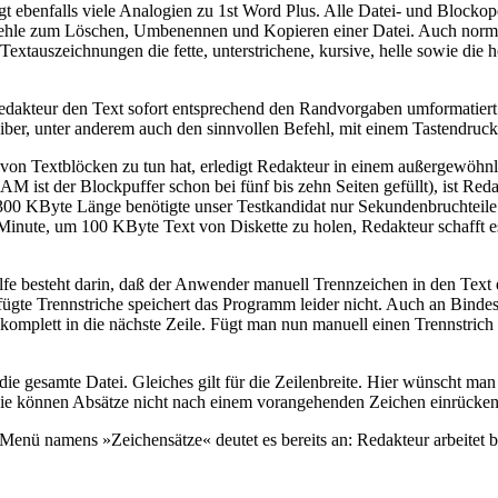
 ebenfalls viele Analogien zu 1st Word Plus. Alle Datei- und Blockop
efehle zum Löschen, Umbenennen und Kopieren einer Datei. Auch norm
xtauszeichnungen die fette, unterstrichene, kursive, helle sowie die hoc
 Redakteur den Text sofort entsprechend den Randvorgaben umformatiert.
reiber, unter anderem auch den sinnvollen Befehl, mit einem Tastendruc
von Textblöcken zu tun hat, erledigt Redakteur in einem außergewöhn
M ist der Blockpuffer schon bei fünf bis zehn Seiten gefüllt), ist Re
300 KByte Länge benötigte unser Testkandidat nur Sekundenbruchteile
ne Minute, um 100 KByte Text von Diskette zu holen, Redakteur schaff
lfe besteht darin, daß der Anwender manuell Trennzeichen in den Text
fügte Trennstriche speichert das Programm leider nicht. Auch an Bindes
mplett in die nächste Zeile. Fügt man nun manuell einen Trennstrich 
die gesamte Datei. Gleiches gilt für die Zeilenbreite. Hier wünscht m
. Sie können Absätze nicht nach einem vorangehenden Zeichen einrücken
nü namens »Zeichensätze« deutet es bereits an: Redakteur arbeitet be