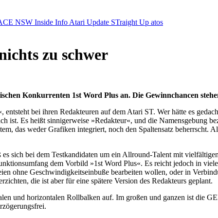
ACE NSW Inside Info
Atari Update
STraight Up
atos
nichts zu schwer
schen Konkurrenten 1st Word Plus an. Die Gewinnchancen stehen g
«, entsteht bei ihren Redakteuren auf dem Atari ST. Wer hätte es geda
ch ist. Es heißt sinnigerweise »Redakteur«, und die Namensgebung bez
tem, das weder Grafiken integriert, noch den Spaltensatz beherrscht. A
ß es sich bei dem Testkandidaten um ein Allround-Talent mit vielfälti
nktionsumfang dem Vorbild »1st Word Plus«. Es reicht jedoch in vielen
dateien ohne Geschwindigkeitseinbuße bearbeiten wollen, oder in Ver
ichten, die ist aber für eine spätere Version des Redakteurs geplant.
kalen und horizontalen Rollbalken auf. Im großen und ganzen ist die
rzögerungsfrei.