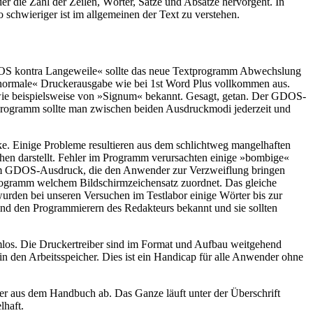
er die Zahl der Zeilen, Wörter, Sätze und Absätze hervorgeht. In
 schwieriger ist im allgemeinen der Text zu verstehen.
DOS kontra Langeweile« sollte das neue Textprogramm Abwechslung
ne »normale« Druckerausgabe wie bei 1st Word Plus vollkommen aus.
 wie beispielsweise von »Signum« bekannt. Gesagt, getan. Der GDOS-
tprogramm sollte man zwischen beiden Ausdruckmodi jederzeit und
cke. Einige Probleme resultieren aus dem schlichtweg mangelhaften
chen darstellt. Fehler im Programm verursachten einige »bombige«
 im GDOS-Ausdruck, die den Anwender zur Verzweiflung bringen
rogramm welchem Bildschirmzeichensatz zuordnet. Das gleiche
wurden bei unseren Versuchen im Testlabor einige Wörter bis zur
nd den Programmierern des Redakteurs bekannt und sie sollten
emlos. Die Druckertreiber sind im Format und Aufbau weitgehend
in den Arbeitsspeicher. Dies ist ein Handicap für alle Anwender ohne
rter aus dem Handbuch ab. Das Ganze läuft unter der Überschrift
lhaft.