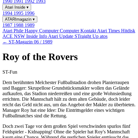
1990
1991
1992
1993
Atari Inside
▾
1994
1995
1996
ATARImagazin
▾
1987
1988
1989
Atari Phile
Happy Computer
Computer Kontakt
Atari Times
Hitdisk
ACE NSW Inside Info
Atari Update
STraight Up
atos
← ST-Magazin 06 / 1989
Roy of the Rovers
ST-Fun
Dem berühmten Melchester Fußballstadion drohen Planierraupen
und Bagger: Skrupellose Grundstücksmakler wollen das Gelände
aufkaufen, das Stadion niederreißen und eine große Wohnsiedlung
errichten. Die Mannschaft hält zu dem alten Gebäude, doch leider
reicht das Geld nicht aus, um das Angebot der Makler zu überbieten.
Manager Roy hat eine Idee: Die Eintrittsgelder eines wichtigen
Fußballmatches sind die Rettung.
Doch zwei Tage vor dem großen Spiel verschwinden spurlos fünf
Feldspieler - Kidnapping! Ohne die Spieler hat Roy's Mannschaft
kaum eine Chance. Während die restlichen Spieler enttäuscht das