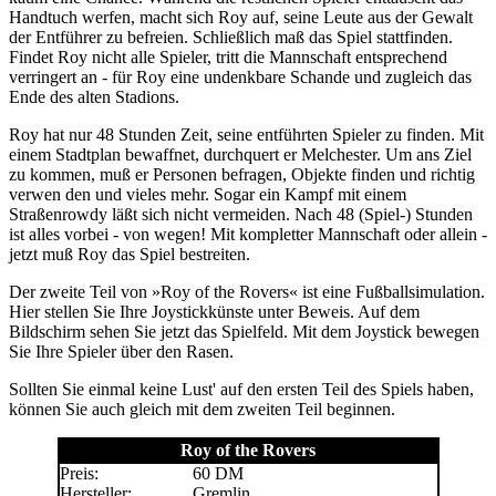
Handtuch werfen, macht sich Roy auf, seine Leute aus der Gewalt
der Entführer zu befreien. Schließlich maß das Spiel stattfinden.
Findet Roy nicht alle Spieler, tritt die Mannschaft entsprechend
verringert an - für Roy eine undenkbare Schande und zugleich das
Ende des alten Stadions.
Roy hat nur 48 Stunden Zeit, seine entführten Spieler zu finden. Mit
einem Stadtplan bewaffnet, durchquert er Melchester. Um ans Ziel
zu kommen, muß er Personen befragen, Objekte finden und richtig
verwen den und vieles mehr. Sogar ein Kampf mit einem
Straßenrowdy läßt sich nicht vermeiden. Nach 48 (Spiel-) Stunden
ist alles vorbei - von wegen! Mit kompletter Mannschaft oder allein -
jetzt muß Roy das Spiel bestreiten.
Der zweite Teil von »Roy of the Rovers« ist eine Fußballsimulation.
Hier stellen Sie Ihre Joystickkünste unter Beweis. Auf dem
Bildschirm sehen Sie jetzt das Spielfeld. Mit dem Joystick bewegen
Sie Ihre Spieler über den Rasen.
Sollten Sie einmal keine Lust' auf den ersten Teil des Spiels haben,
können Sie auch gleich mit dem zweiten Teil beginnen.
Roy of the Rovers
Preis:
60 DM
Hersteller:
Gremlin