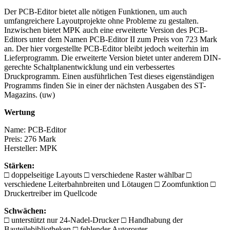
Der PCB-Editor bietet alle nötigen Funktionen, um auch
umfangreichere Layoutprojekte ohne Probleme zu gestalten.
Inzwischen bietet MPK auch eine erweiterte Version des PCB-
Editors unter dem Namen PCB-Editor II zum Preis von 723 Mark
an. Der hier vorgestellte PCB-Editor bleibt jedoch weiterhin im
Lieferprogramm. Die erweiterte Version bietet unter anderem DIN-
gerechte Schaltplanentwicklung und ein verbessertes
Druckprogramm. Einen ausführlichen Test dieses eigenständigen
Programms finden Sie in einer der nächsten Ausgaben des ST-
Magazins. (uw)
Wertung
Name: PCB-Editor
Preis: 276 Mark
Hersteller: MPK
Stärken:
□ doppelseitige Layouts □ verschiedene Raster wählbar □
verschiedene Leiterbahnbreiten und Lötaugen □ Zoomfunktion □
Druckertreiber im Quellcode
Schwächen:
□ unterstützt nur 24-Nadel-Drucker □ Handhabung der
Bauteilebibliotheken □ fehlender Autorouter