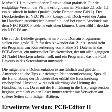
Maßstab 1:1 mit verminderter Druckqualität praktisch. Für die
endgültige Version der Platine erfolgt dann im Maßstab 2:1 oder 1:1
ein Ausdruck in hoher Qualität (siehe Demoplatine Bild 1). Der
Druckertreiber ist NEC P6-, P7-kompatibel. Doch weist der Autor
im Handbuch ausdrücklich darauf hin, daß bei einem Ausdruck mit
dem NEC P2200 Probleme entstehen können. Unser Bild 1 druckte
ein NEC P6 aus.
Die auf der Diskette gespeicherten Public Domain-Programme
stellen eine große Hilfe für den Anwender dar. Zur Auswahl steht
ein Programm zur Konvertierung von Platine-ST-Dateien in das
PCB-Format, ein universeller Druckertreiber, der mit allen gängigen
24-Nadel-Druckern arbeiten soll, und ein Programm, das die PCB-
Layouts in das Screenformat umwandelt.
Die mitgelieferte Dokumentation ist ausführlich und gibt dem
Anwender etliche Tips zur richtigen Platinenentflechtung. Speziell
die Handhabung der Druckertreiber erklärt die Beschreibung
erschöpfend. Unschön wirkt sich allerdings die Heftung des
Handbuches aus. Da es mit der Einführung in die Ursprungsversion
beginnt, veranlaßt es den Leser immer wieder mit Verweisen auf
spätere Seiten zum lästigen Blättern.
Erweiterte Version: PCB-Editor II