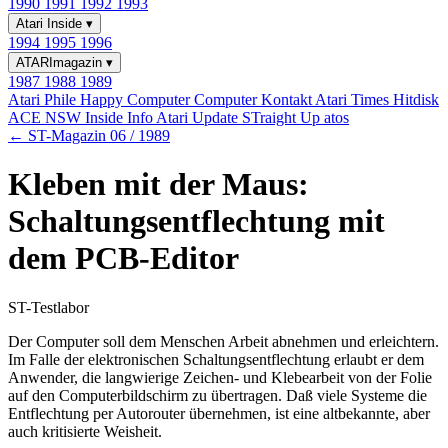
1990
1991
1992
1993
Atari Inside
▾
1994
1995
1996
ATARImagazin
▾
1987
1988
1989
Atari Phile
Happy Computer
Computer Kontakt
Atari Times
Hitdisk
ACE NSW Inside Info
Atari Update
STraight Up
atos
← ST-Magazin 06 / 1989
Kleben mit der Maus:
Schaltungsentflechtung mit
dem PCB-Editor
ST-Testlabor
Der Computer soll dem Menschen Arbeit abnehmen und erleichtern.
Im Falle der elektronischen Schaltungsentflechtung erlaubt er dem
Anwender, die langwierige Zeichen- und Klebearbeit von der Folie
auf den Computerbildschirm zu übertragen. Daß viele Systeme die
Entflechtung per Autorouter übernehmen, ist eine altbekannte, aber
auch kritisierte Weisheit.