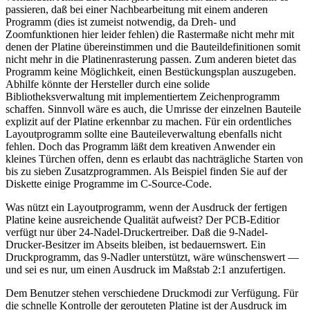
passieren, daß bei einer Nachbearbeitung mit einem anderen
Programm (dies ist zumeist notwendig, da Dreh- und
Zoomfunktionen hier leider fehlen) die Rastermaße nicht mehr mit
denen der Platine übereinstimmen und die Bauteildefinitionen somit
nicht mehr in die Platinenrasterung passen. Zum anderen bietet das
Programm keine Möglichkeit, einen Bestückungsplan auszugeben.
Abhilfe könnte der Hersteller durch eine solide
Bibliotheksverwaltung mit implementiertem Zeichenprogramm
schaffen. Sinnvoll wäre es auch, die Umrisse der einzelnen Bauteile
explizit auf der Platine erkennbar zu machen. Für ein ordentliches
Layoutprogramm sollte eine Bauteileverwaltung ebenfalls nicht
fehlen. Doch das Programm läßt dem kreativen Anwender ein
kleines Türchen offen, denn es erlaubt das nachträgliche Starten von
bis zu sieben Zusatzprogrammen. Als Beispiel finden Sie auf der
Diskette einige Programme im C-Source-Code.
Was nützt ein Layoutprogramm, wenn der Ausdruck der fertigen
Platine keine ausreichende Qualität aufweist? Der PCB-Editior
verfügt nur über 24-Nadel-Druckertreiber. Daß die 9-Nadel-
Drucker-Besitzer im Abseits bleiben, ist bedauernswert. Ein
Druckprogramm, das 9-Nadler unterstützt, wäre wünschenswert —
und sei es nur, um einen Ausdruck im Maßstab 2:1 anzufertigen.
Dem Benutzer stehen verschiedene Druckmodi zur Verfügung. Für
die schnelle Kontrolle der gerouteten Platine ist der Ausdruck im