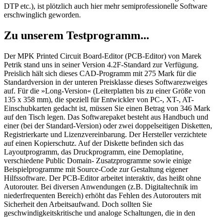
DTP etc.), ist plötzlich auch hier mehr semiprofessionelle Software
erschwinglich geworden.
Zu unserem Testprogramm...
Der MPK Printed Circuit Board-Editor (PCB-Editor) von Marek
Petrik stand uns in seiner Version 4.2F-Standard zur Verfügung.
Preislich hält sich dieses CAD-Programm mit 275 Mark für die
Standardversion in der unteren Preisklasse dieses Softwarezweiges
auf. Für die »Long-Version« (Leiterplatten bis zu einer Größe von
135 x 358 mm), die speziell für Entwickler von PC-, XT-, AT-
Einschubkarten gedacht ist, müssen Sie einen Betrag von 346 Mark
auf den Tisch legen. Das Softwarepaket besteht aus Handbuch und
einer (bei der Standard-Version) oder zwei doppelseitigen Disketten,
Registrierkarte und Lizenzvereinbarung. Der Hersteller verzichtete
auf einen Kopierschutz. Auf der Diskette befinden sich das
Layoutprogramm, das Druckprogramm, eine Demoplatine,
verschiedene Public Domain- Zusatzprogramme sowie einige
Beispielprogramme mit Source-Code zur Gestaltung eigener
Hilfssoftware. Der PCB-Editor arbeitet interaktiv, das heißt ohne
Autorouter. Bei diversen Anwendungen (z.B. Digitaltechnik im
niederfrequenten Bereich) erhöht das Fehlen des Autorouters mit
Sicherheit den Arbeitsaufwand. Doch sollten Sie
geschwindigkeitskritische und analoge Schaltungen, die in den