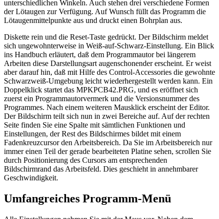
unterschiedlichen Winkeln. Auch stehen drei verschiedene Formen
der Lötaugen zur Verfügung. Auf Wunsch füllt das Programm die
Lötaugenmittelpunkte aus und druckt einen Bohrplan aus.
Diskette rein und die Reset-Taste gedrückt. Der Bildschirm meldet
sich ungewohnterweise in Weiß-auf-Schwarz-Einstellung. Ein Blick
ins Handbuch erläutert, daß dem Programmautor bei längerem
Arbeiten diese Darstellungsart augenschonender erscheint. Er weist
aber darauf hin, daß mit Hilfe des Control-Accessories die gewohnte
Schwarzweiß-Umgebung leicht wiederhergestellt werden kann. Ein
Doppelklick startet das MPKPCB42.PRG, und es eröffnet sich
zuerst ein Programmautorvermerk und die Versionsnummer des
Programmes. Nach einem weiteren Mausklick erscheint der Editor.
Der Bildschirm teilt sich nun in zwei Bereiche auf. Auf der rechten
Seite finden Sie eine Spalte mit sämtlichen Funktionen und
Einstellungen, der Rest des Bildschirmes bildet mit einem
Fadenkreuzcursor den Arbeitsbereich. Da Sie im Arbeitsbereich nur
immer einen Teil der gerade bearbeiteten Platine sehen, scrollen Sie
durch Positionierung des Cursors am entsprechenden
Bildschirmrand das Arbeitsfeld. Dies geschieht in annehmbarer
Geschwindigkeit.
Umfangreiches Programm-Menü