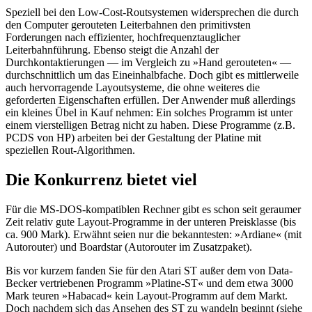
Speziell bei den Low-Cost-Routsystemen widersprechen die durch
den Computer gerouteten Leiterbahnen den primitivsten
Forderungen nach effizienter, hochfrequenztauglicher
Leiterbahnführung. Ebenso steigt die Anzahl der
Durchkontaktierungen — im Vergleich zu »Hand gerouteten« —
durchschnittlich um das Eineinhalbfache. Doch gibt es mittlerweile
auch hervorragende Layoutsysteme, die ohne weiteres die
geforderten Eigenschaften erfüllen. Der Anwender muß allerdings
ein kleines Übel in Kauf nehmen: Ein solches Programm ist unter
einem vierstelligen Betrag nicht zu haben. Diese Programme (z.B.
PCDS von HP) arbeiten bei der Gestaltung der Platine mit
speziellen Rout-Algorithmen.
Die Konkurrenz bietet viel
Für die MS-DOS-kompatiblen Rechner gibt es schon seit geraumer
Zeit relativ gute Layout-Programme in der unteren Preisklasse (bis
ca. 900 Mark). Erwähnt seien nur die bekanntesten: »Ardiane« (mit
Autorouter) und Boardstar (Autorouter im Zusatzpaket).
Bis vor kurzem fanden Sie für den Atari ST außer dem von Data-
Becker vertriebenen Programm »Platine-ST« und dem etwa 3000
Mark teuren »Habacad« kein Layout-Programm auf dem Markt.
Doch nachdem sich das Ansehen des ST zu wandeln beginnt (siehe