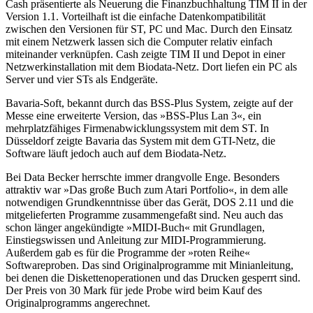
Cash präsentierte als Neuerung die Finanzbuchhaltung TIM II in der
Version 1.1. Vorteilhaft ist die einfache Datenkompatibilität
zwischen den Versionen für ST, PC und Mac. Durch den Einsatz
mit einem Netzwerk lassen sich die Computer relativ einfach
miteinander verknüpfen. Cash zeigte TIM II und Depot in einer
Netzwerkinstallation mit dem Biodata-Netz. Dort liefen ein PC als
Server und vier STs als Endgeräte.
Bavaria-Soft, bekannt durch das BSS-Plus System, zeigte auf der
Messe eine erweiterte Version, das »BSS-Plus Lan 3«, ein
mehrplatzfähiges Firmenabwicklungssystem mit dem ST. In
Düsseldorf zeigte Bavaria das System mit dem GTI-Netz, die
Software läuft jedoch auch auf dem Biodata-Netz.
Bei Data Becker herrschte immer drangvolle Enge. Besonders
attraktiv war »Das große Buch zum Atari Portfolio«, in dem alle
notwendigen Grundkenntnisse über das Gerät, DOS 2.11 und die
mitgelieferten Programme zusammengefaßt sind. Neu auch das
schon länger angekündigte »MIDI-Buch« mit Grundlagen,
Einstiegswissen und Anleitung zur MIDI-Programmierung.
Außerdem gab es für die Programme der »roten Reihe«
Softwareproben. Das sind Originalprogramme mit Minianleitung,
bei denen die Diskettenoperationen und das Drucken gesperrt sind.
Der Preis von 30 Mark für jede Probe wird beim Kauf des
Originalprogramms angerechnet.