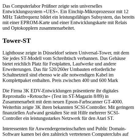
Das Computerlabor Prüßner zeigte sein universelles
Entwicklungssystem »UES«. Ein Einchip-Mikroprozessor mit 12
MHz Taktfrequenz bildet ein leistungsfähiges Subsystem, das bereits
mit einer EPROM-Karte und einer Entwicklungskarte mit Relais
und Optokopplern zusammenarbeitet.
Tower-ST
Lighthouse zeigte in Düsseldorf seinen Universal-Tower, mit dem
Sie jedes ST-Modell vom Schreibtisch verbannen. Das Gehäuse
bietet reichlich Platz für Festplatten, Laufwerke und andere
Erweiterungen. Das für 520/260er Umbauten erforderliche
Schaltnetzteil sind ebenso wie alle notwendigen Kabel im
Komplettpaket enthalten. Preis zwischen 400 und 600 Mark
Die Firma 3K EDV-Entwicklungen präsentierte ihr digitales
Reprostudio »Retouche« (Test im ST-Magazin 8/89) in
Zusammenarbeit mit dem neuen Epson-Farbscanner GT-4000.
Weiterhin zeigte 3K ihren bekannten SCSI-Controller. Mit geringem
finanziellen Aufwand gestalten Sie mit Hilfe mehrerer SCSI-
Controller ein leistungsstarkes Netzwerk für den Atari ST.
Interessenten für Anwendergemeinschaften und Public Domain-
Software kamen bei den zahlreich vertretenen Computerclubs auf