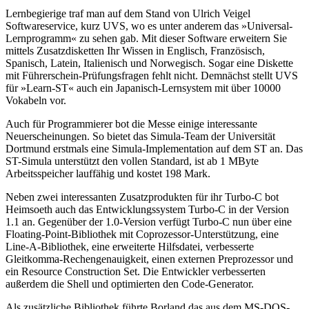
Lernbegierige traf man auf dem Stand von Ulrich Veigel
Softwareservice, kurz UVS, wo es unter anderem das »Universal-
Lernprogramm« zu sehen gab. Mit dieser Software erweitern Sie
mittels Zusatzdisketten Ihr Wissen in Englisch, Französisch,
Spanisch, Latein, Italienisch und Norwegisch. Sogar eine Diskette
mit Führerschein-Prüfungsfragen fehlt nicht. Demnächst stellt UVS
für »Learn-ST« auch ein Japanisch-Lernsystem mit über 10000
Vokabeln vor.
Auch für Programmierer bot die Messe einige interessante
Neuerscheinungen. So bietet das Simula-Team der Universität
Dortmund erstmals eine Simula-Implementation auf dem ST an. Das
ST-Simula unterstützt den vollen Standard, ist ab 1 MByte
Arbeitsspeicher lauffähig und kostet 198 Mark.
Neben zwei interessanten Zusatzprodukten für ihr Turbo-C bot
Heimsoeth auch das Entwicklungssystem Turbo-C in der Version
1.1 an. Gegenüber der 1.0-Version verfügt Turbo-C nun über eine
Floating-Point-Bibliothek mit Coprozessor-Unterstützung, eine
Line-A-Bibliothek, eine erweiterte Hilfsdatei, verbesserte
Gleitkomma-Rechengenauigkeit, einen externen Preprozessor und
ein Resource Construction Set. Die Entwickler verbesserten
außerdem die Shell und optimierten den Code-Generator.
Als zusätzliche Bibliothek führte Borland das aus dem MS-DOS-