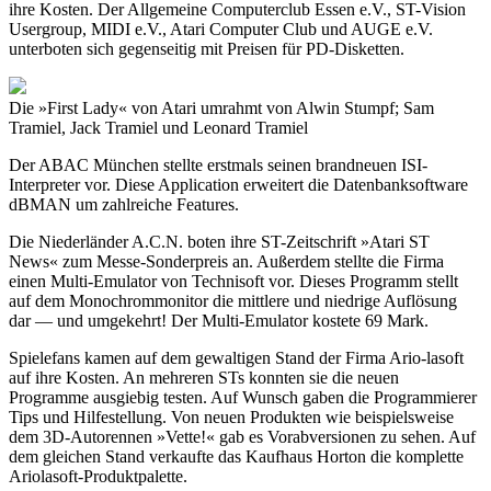
ihre Kosten. Der Allgemeine Computerclub Essen e.V., ST-Vision
Usergroup, MIDI e.V., Atari Computer Club und AUGE e.V.
unterboten sich gegenseitig mit Preisen für PD-Disketten.
Die »First Lady« von Atari umrahmt von Alwin Stumpf; Sam
Tramiel, Jack Tramiel und Leonard Tramiel
Der ABAC München stellte erstmals seinen brandneuen ISI-
Interpreter vor. Diese Application erweitert die Datenbanksoftware
dBMAN um zahlreiche Features.
Die Niederländer A.C.N. boten ihre ST-Zeitschrift »Atari ST
News« zum Messe-Sonderpreis an. Außerdem stellte die Firma
einen Multi-Emulator von Technisoft vor. Dieses Programm stellt
auf dem Monochrommonitor die mittlere und niedrige Auflösung
dar — und umgekehrt! Der Multi-Emulator kostete 69 Mark.
Spielefans kamen auf dem gewaltigen Stand der Firma Ario-lasoft
auf ihre Kosten. An mehreren STs konnten sie die neuen
Programme ausgiebig testen. Auf Wunsch gaben die Programmierer
Tips und Hilfestellung. Von neuen Produkten wie beispielsweise
dem 3D-Autorennen »Vette!« gab es Vorabversionen zu sehen. Auf
dem gleichen Stand verkaufte das Kaufhaus Horton die komplette
Ariolasoft-Produktpalette.