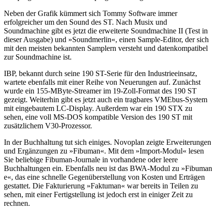
Neben der Grafik kümmert sich Tommy Software immer
erfolgreicher um den Sound des ST. Nach Musix und
Soundmachine gibt es jetzt die erweiterte Soundmachine II (Test in
dieser Ausgabe) und »Soundmerlin«, einen Sample-Editor, der sich
mit den meisten bekannten Samplern versteht und datenkompatibel
zur Soundmachine ist.
IBP, bekannt durch seine 190 ST-Serie für den Industrieeinsatz,
wartete ebenfalls mit einer Reihe von Neuerungen auf. Zunächst
wurde ein 155-MByte-Streamer im 19-Zoll-Format des 190 ST
gezeigt. Weiterhin gibt es jetzt auch ein tragbares VMEbus-System
mit eingebautem LC-Display. Außerdem war ein 190 STX zu
sehen, eine voll MS-DOS kompatible Version des 190 ST mit
zusätzlichem V30-Prozessor.
In der Buchhaltung tut sich einiges. Novoplan zeigte Erweiterungen
und Ergänzungen zu »Fibuman«. Mit dem »Import-Modul« lesen
Sie beliebige Fibuman-Journale in vorhandene oder leere
Buchhaltungen ein. Ebenfalls neu ist das BWA-Modul zu »Fibuman
e«, das eine schnelle Gegenüberstellung von Kosten und Erträgen
gestattet. Die Fakturierung »Faktuman« war bereits in Teilen zu
sehen, mit einer Fertigstellung ist jedoch erst in einiger Zeit zu
rechnen.