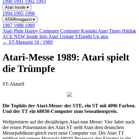
1990
1991
1992
1993
Atari Inside
▾
1994
1995
1996
ATARImagazin
▾
1987
1988
1989
Atari Phile
Happy Computer
Computer Kontakt
Atari Times
Hitdisk
ACE NSW Inside Info
Atari Update
STraight Up
atos
← ST-Magazin 10 / 1989
Atari-Messe 1989: Atari spielt
die Trümpfe
ST-Aktuell
Die Tophits der Atari-Messe: der STE, ein ST mit 4096 Farben.
Und der TT ein 68030-Computer zum Sensationspreis.
Weltpremiere auf der diesjährigen Atari-mm Messe: Vier Jahre nach
der ersten Präsentation des Atari ST stellt Atari dem deutschen
Messepublikum gleich zwei neue Computer vor. Der Atari TT
eröffnet mit seinem Motorola 68030-Prozessor den Einstieg in die