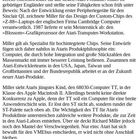
gebürtiger Engländer und stellte seine Fähigkeiten schon früh unter
Beweis: Nach der Entwicklung erster Peripheriegeräte für den
Sinclair QL zeichnete Miller für das Design der Custom-Chips des
»Z-88«-Laptops der englischen Firma Cambridge Computer
verantwortlich. 1987 lieferte er sein Meisterstück ab: den
»Blossom«-Grafikprozessor der Atari-Transputer-Workstation.
Miller gilt als Spezialist für hochintegrierte Chips. Seine Entwürfe
fügen sich daher nahtlos in Ataris Produktphilosophie ein:
Computer, die durch hohe Integration und große Stückzahlen den
Massenmarkt mit immer besserer Leistung bedienen. Zusammen mit
Atari-Entwicklerteams in den USA, Japan, Taiwan und
Großbritannien und der Bundesrepublik arbeitet er an der Zukunft
neuer Atari-Produkte.
Miller sieht Ataris jüngstes Kind, den 68030-Computer TT, in der
Klasse des Apple Macintosh II. Allerdings besteht keine direkte
Konkurrenz zu Apple, denn der TT soll ein Computer für eine breite
Anwenderschicht sein. Er löst den ST nicht ab, sondern rundet die
ST-Palette nach oben ab. Die Wichtigkeit des TT für Ataris
Produktlinie unterstreichen zahlreiche weitere Produkte, die zur Zeit
in den Atari-Labors entstehen. Über sie deckt Richard Miller jedoch
noch den Mantel der Verschwiegenheit. Nur eins: Atari hat sich
bewußt für den VMEbus entschieden, er wird nicht ohne Anschluß
bleiben.