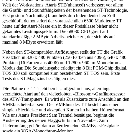
Welt der Workstations, Ataris STE(nhanced) verbessert vor allem
die Grafik- und Soundfähigkeiten der bestehenden ST-Technologie.
Erst gestern Nachmittag brandheiß durch den deutschen Zoll
geschlüpft, demonstriert der voraussichtlich 6500 Mark teure TT
heute auf der Atari-Messe ein in dieser Preisklasse bisher nicht
gekanntes Leistungsspektrum: Die 68030-CPU greift auf
standardmäßige 2 MByte Arbeitsspeicher zu, der sich bis auf
maximal 8 MByte erweitern läßt.
Neben den ST-kompatiblen Auflösungen stellt der TT die Grafik
zusätzlich in 320 x 480 Punkten (256 Farben aus 4096), 640 x 480
Punkten (16 Farben aus 4096) und 1280 x 960 im Monochrom-
Modus dar. Die Soundausgabe erledigt ein 8 Bit PCM-Chip digital.
TOS 030 soll kompatibel zum bestehenden ST-TOS sein. Erste
Tests des ST-Magazins bestätigten dies.
Die Platine des TT sieht bereits aufgeräumt aus, allerdings
verzichtete Atari auf den vielgelobten »Blossom«-Grafikprozessor
des ATW-Transputers. Er wird als Zusatzkarte zum Anschluß an den
VMEbus lieferbar sein. Der VMEbus des TT besteht aus einer
simplen Steckleiste und akzeptiert Karten im halben Höhenformat.
Wie uns Ataris President Sam Tramiel bestätigte, beginnt die
Auslieferung des neuen Flaggschiffs im November. Zum
Lieferumfang gehört dann außerdem eine 30-MByte-Festplatte
sowie ein VGA-Monochrom-Monitor.