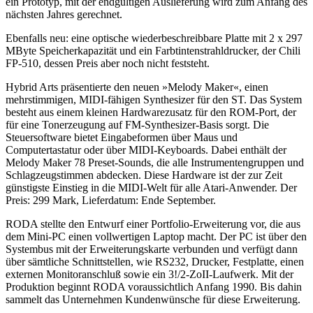
ein Prototyp, mit der endgültigen Auslieferung wird zum Anfang des
nächsten Jahres gerechnet.
Ebenfalls neu: eine optische wiederbeschreibbare Platte mit 2 x 297
MByte Speicherkapazität und ein Farbtintenstrahldrucker, der Chili
FP-510, dessen Preis aber noch nicht feststeht.
Hybrid Arts präsentierte den neuen »Melody Maker«, einen
mehrstimmigen, MIDI-fähigen Synthesizer für den ST. Das System
besteht aus einem kleinen Hardwarezusatz für den ROM-Port, der
für eine Tonerzeugung auf FM-Synthesizer-Basis sorgt. Die
Steuersoftware bietet Eingabeformen über Maus und
Computertastatur oder über MIDI-Keyboards. Dabei enthält der
Melody Maker 78 Preset-Sounds, die alle Instrumentengruppen und
Schlagzeugstimmen abdecken. Diese Hardware ist der zur Zeit
günstigste Einstieg in die MIDI-Welt für alle Atari-Anwender. Der
Preis: 299 Mark, Lieferdatum: Ende September.
RODA stellte den Entwurf einer Portfolio-Erweiterung vor, die aus
dem Mini-PC einen vollwertigen Laptop macht. Der PC ist über den
Systembus mit der Erweiterungskarte verbunden und verfügt dann
über sämtliche Schnittstellen, wie RS232, Drucker, Festplatte, einen
externen Monitoranschluß sowie ein 3!/2-ZoII-Laufwerk. Mit der
Produktion beginnt RODA voraussichtlich Anfang 1990. Bis dahin
sammelt das Unternehmen Kundenwünsche für diese Erweiterung.