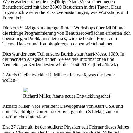
Wie erwartet errang die diesjährige Atari-Messe einen neuen
Besucherrekord mit über 35000 Besuchern in drei Tagen. Dazu
trugen auch wieder die Zusatzveranstaltungen, wie Workshops und
Foren, bei.
Die vom ST-Magazin durchgeführten Workshops über MIDI und
die richtige Programmierung von Benutzeroberflächen erfreuten sich
ebenso regen Publikumsinteresses, wie die beiden Foren zum
Thema Hacker und Raubkopierer, an denen wir teilnahmen.
Dies war der erste Teil unseres Berichts zur Atari-Messe 1989. In
der nächsten Ausgabe finden Sie weitere Informationen und
Neuheiten, außerdem testen wir den 1040 STE. (hb/ba/tb/wk)
# Ataris Chefentwickler R. Miller: »Ich weiß, was die Leute
wollen«
Richard Miller, Ataris neuer Entwicklungschef
Richard Miller, Vice President Development von Atari USA und
damit Nachfolger von Shiraz Shivji, gab dem ST-Magazin ein
ausführliches Interview.
Erst 27 Jahre alt, ist der studierte Physiker seit Februar dieses Jahres
bereits Chefentwickler für alle neuen Atari-Produkte. Miller ist