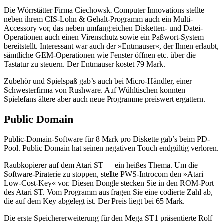
Die Wörrstätter Firma Ciechowski Computer Innovations stellte
neben ihrem CIS-Lohn & Gehalt-Programm auch ein Multi-
Accessory vor, das neben umfangreichen Disketten- und Datei-
Operationen auch einen Virenschutz sowie ein Paßwort-System
bereitstellt. Interessant war auch der »Entmauser«, der Ihnen erlaubt,
sämtliche GEM-Operationen wie Fenster öffnen etc. über die
Tastatur zu steuern. Der Entmauser kostet 79 Mark.
Zubehör und Spielspaß gab’s auch bei Micro-Händler, einer
Schwesterfirma von Rushware. Auf Wühltischen konnten
Spielefans ältere aber auch neue Programme preiswert ergattern.
Public Domain
Public-Domain-Software für 8 Mark pro Diskette gab’s beim PD-
Pool. Public Domain hat seinen negativen Touch endgültig verloren.
Raubkopierer auf dem Atari ST — ein heißes Thema. Um die
Software-Piraterie zu stoppen, stellte PWS-Introcom den »Atari
Low-Cost-Key« vor. Diesen Dongle stecken Sie in den ROM-Port
des Atari ST. Vom Programm aus fragen Sie eine codierte Zahl ab,
die auf dem Key abgelegt ist. Der Preis liegt bei 65 Mark.
Die erste Speichererweiterung für den Mega ST1 präsentierte Rolf