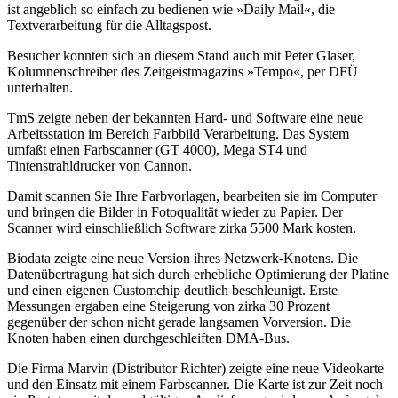
ist angeblich so einfach zu bedienen wie »Daily Mail«, die
Textverarbeitung für die Alltagspost.
Besucher konnten sich an diesem Stand auch mit Peter Glaser,
Kolumnenschreiber des Zeitgeistmagazins »Tempo«, per DFÜ
unterhalten.
TmS zeigte neben der bekannten Hard- und Software eine neue
Arbeitsstation im Bereich Farbbild Verarbeitung. Das System
umfaßt einen Farbscanner (GT 4000), Mega ST4 und
Tintenstrahldrucker von Cannon.
Damit scannen Sie Ihre Farbvorlagen, bearbeiten sie im Computer
und bringen die Bilder in Fotoqualität wieder zu Papier. Der
Scanner wird einschließlich Software zirka 5500 Mark kosten.
Biodata zeigte eine neue Version ihres Netzwerk-Knotens. Die
Datenübertragung hat sich durch erhebliche Optimierung der Platine
und einen eigenen Customchip deutlich beschleunigt. Erste
Messungen ergaben eine Steigerung von zirka 30 Prozent
gegenüber der schon nicht gerade langsamen Vorversion. Die
Knoten haben einen durchgeschleiften DMA-Bus.
Die Firma Marvin (Distributor Richter) zeigte eine neue Videokarte
und den Einsatz mit einem Farbscanner. Die Karte ist zur Zeit noch