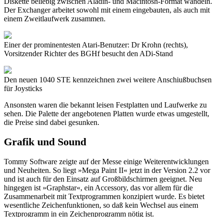
Diskette beliebig zwischen Aladin- und Macintosh-Format wandeln.
Der Exchanger arbeitet sowohl mit einem eingebauten, als auch mit
einem Zweitlaufwerk zusammen.
Einer der prominentesten Atari-Benutzer: Dr Krohn (rechts),
Vorsitzender Richter des BGHf besucht den ADi-Stand
Den neuen 1040 STE kennzeichnen zwei weitere Anschiußbuchsen
für Joysticks
Ansonsten waren die bekannt leisen Festplatten und Laufwerke zu
sehen. Die Palette der angebotenen Platten wurde etwas umgestellt,
die Preise sind dabei gesunken.
Grafik und Sound
Tommy Software zeigte auf der Messe einige Weiterentwicklungen
und Neuheiten. So liegt »Mega Paint II« jetzt in der Version 2.2 vor
und ist auch für den Einsatz auf Großbildschirmen geeignet. Neu
hingegen ist »Graphstar«, ein Accessory, das vor allem für die
Zusammenarbeit mit Textprogrammen konzipiert wurde. Es bietet
wesentliche Zeichenfunktionen, so daß kein Wechsel aus einem
Textprogramm in ein Zeichenprogramm nötig ist.