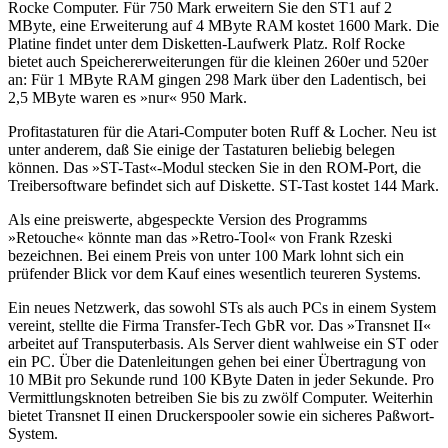
Rocke Computer. Für 750 Mark erweitern Sie den ST1 auf 2
MByte, eine Erweiterung auf 4 MByte RAM kostet 1600 Mark. Die
Platine findet unter dem Disketten-Laufwerk Platz. Rolf Rocke
bietet auch Speichererweiterungen für die kleinen 260er und 520er
an: Für 1 MByte RAM gingen 298 Mark über den Ladentisch, bei
2,5 MByte waren es »nur« 950 Mark.
Profitastaturen für die Atari-Computer boten Ruff & Locher. Neu ist
unter anderem, daß Sie einige der Tastaturen beliebig belegen
können. Das »ST-Tast«-Modul stecken Sie in den ROM-Port, die
Treibersoftware befindet sich auf Diskette. ST-Tast kostet 144 Mark.
Als eine preiswerte, abgespeckte Version des Programms
»Retouche« könnte man das »Retro-Tool« von Frank Rzeski
bezeichnen. Bei einem Preis von unter 100 Mark lohnt sich ein
prüfender Blick vor dem Kauf eines wesentlich teureren Systems.
Ein neues Netzwerk, das sowohl STs als auch PCs in einem System
vereint, stellte die Firma Transfer-Tech GbR vor. Das »Transnet II«
arbeitet auf Transputerbasis. Als Server dient wahlweise ein ST oder
ein PC. Über die Datenleitungen gehen bei einer Übertragung von
10 MBit pro Sekunde rund 100 KByte Daten in jeder Sekunde. Pro
Vermittlungsknoten betreiben Sie bis zu zwölf Computer. Weiterhin
bietet Transnet II einen Druckerspooler sowie ein sicheres Paßwort-
System.