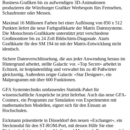
Business-Grafiken bis zu aufwendigen 3D-Animationen
produzieren die Würzburger Grafiker Werbespots fürs Fernsehen,
Schaufenster oder Messen.
Maximal 16 Millionen Farben bei einer Auflösung von 850 x 512
Punkten liefert die neue Farbgrafikkarte der Matrix Datensysteme.
Die Monochrom-Grafikkarte unterstützt jetzt verschiedene
Großmonitore bis zu 24 Zoll Bildschirm-Diagonale. Ataris
Grafikkarte für den SM 194 ist mit der Matrix-Entwicklung nicht
identisch.
Sichere Datenverschlüsselung, die aus jeder Anwendung heraus im
Hintergrund arbeitet, stellte Galactic vor. »Top Secret« arbeitet in
Echtzeit, ist festplattenfähig und verwaltet bis zu 40 Paßwörter
gleichzeitig. Außerdem zeigte Galactic »Star Designer«, ein
Malprogramm mit über 600 Funktionen.
GFA Systemtechniks umfassendes Statistik-Paket für
wissenschaftliche Ansprüche ist jetzt lieferbar. Auch das neue GFA-
Cosimex, ein Programm zur Simulation von Experimenten mit
mathematischen Modellen, eignet sich für den Einsatz an
Hochschulen.
Eickmann präsentierte in Düsseldorf den neuen »Exchanger«, ein
Steckmodul für den ST-ROM-Port, mit dessen Hilfe Sie eine