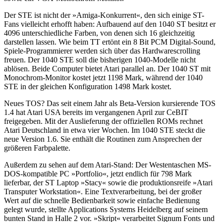
Der STE ist nicht der »Amiga-Konkurrent«, den sich einige ST-
Fans vielleicht erhofft haben: Aufbauend auf den 1040 ST besitzt er
4096 unterschiedliche Farben, von denen sich 16 gleichzeitig
darstellen lassen. Wie beim TT ertönt ein 8 Bit PCM Digital-Sound,
Spiele-Programmierer werden sich über das Hardwarescrolling
freuen. Der 1040 STE soll die bisherigen 1040-Modelle nicht
ablösen. Beide Computer bietet Atari parallel an. Der 1040 ST mit
Monochrom-Monitor kostet jetzt 1198 Mark, während der 1040
STE in der gleichen Konfiguration 1498 Mark kostet.
Neues TOS? Das seit einem Jahr als Beta-Version kursierende TOS
1.4 hat Atari USA bereits im vergangenen April zur CeBIT
freigegeben. Mit der Auslieferung der offiziellen ROMs rechnet
Atari Deutschland in etwa vier Wochen. Im 1040 STE steckt die
neue Version 1.6. Sie enthält die Routinen zum Ansprechen der
größeren Farbpalette.
Außerdem zu sehen auf dem Atari-Stand: Der Westentaschen MS-
DOS-kompatible PC »Portfolio«, jetzt endlich für 798 Mark
lieferbar, der ST Laptop »Stacy« sowie die produktionsreife »Atari
Transputer Workstation«. Eine Textverarbeitung, bei der großer
Wert auf die schnelle Bedienbarkeit sowie einfache Bedienung
gelegt wurde, stellte Applications Systems Heidelberg auf seinem
bunten Stand in Halle 2 vor. »Skript« verarbeitet Signum Fonts und