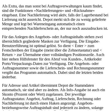
Als Extra, das man sonst bei Auftragsverwaltungen kaum findet,
sind die Funktionen »Nachlieferungen« und »Rücknahme«
eingebaut. Eine Nachlieferung wird aktiv, falls der Lagerbestand bei
Lieferung nicht ausreicht. Depot merkt sich die zu wenig gelieferte
Menge und legt bei Wareneingang automatisch einen
entsprechenden Nachlieferschein an, der nur noch auszudrucken ist.
Für das Anlegen des Angebots- oder Auftragsinhalts stehen zwei
übersichtlich gegliederte Masken zur Verfügung. Die Eingabe-
Benutzerführung ist optimal gelöst. So dient < Enter > zum
Festschreiben der Eingabe (meist über die Zehnertastatur) und <
Return > zur Übernahme einer vollständigen Positionszeile. Auch
hier stehen Hilfsfenster für den Abruf von Kunden-, Artikeloder
Porto/Verpackungs-Daten zur Verfügung. Die Angebots- oder
Auftragsnummer sowie die Lieferschein- und Rechnungsnummer
vergibt das Programm automatisch. Dabei sind die letzten beiden
änderbar.
Für Adresse und Artikel übernimmt Depot die Stammdaten
automatisch, sie sind aber zu ändern. Als Info-Angabe ist auch ein
Skonto (Prozent oder Wert) zugelassen. Der jeweilige
Auftragsstatus: Angebot, Auftrag, Lieferschein, Rechnung oder
Nachlieferung ist durch einen Haken angezeigt. Angebots-
beziehungsweise Auftragsinhalt sind jederzeit zu ändern, solange