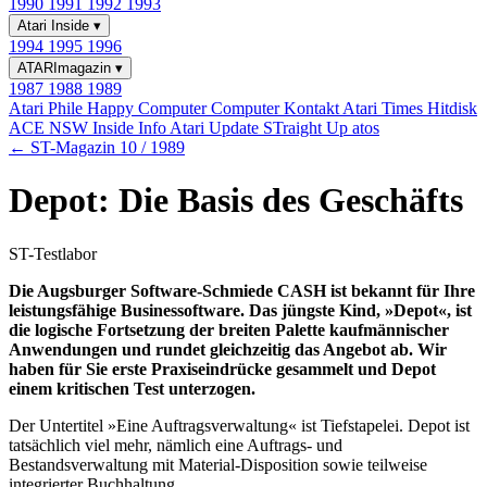
1990
1991
1992
1993
Atari Inside
▾
1994
1995
1996
ATARImagazin
▾
1987
1988
1989
Atari Phile
Happy Computer
Computer Kontakt
Atari Times
Hitdisk
ACE NSW Inside Info
Atari Update
STraight Up
atos
← ST-Magazin 10 / 1989
Depot: Die Basis des Geschäfts
ST-Testlabor
Die Augsburger Software-Schmiede CASH ist bekannt für Ihre
leistungsfähige Businessoftware. Das jüngste Kind, »Depot«, ist
die logische Fortsetzung der breiten Palette kaufmännischer
Anwendungen und rundet gleichzeitig das Angebot ab. Wir
haben für Sie erste Praxiseindrücke gesammelt und Depot
einem kritischen Test unterzogen.
Der Untertitel »Eine Auftragsverwaltung« ist Tiefstapelei. Depot ist
tatsächlich viel mehr, nämlich eine Auftrags- und
Bestandsverwaltung mit Material-Disposition sowie teilweise
integrierter Buchhaltung.