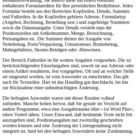
Bestandsverwaltung. Sie ändern diese mit einem ebenfalls
enthaltenen Formulareditor für Ihre persönlichen Bedürfnisse. Jedes
Formular besteht aus den Bereichen Kopfzeilen, Details, Summen
und Fußzeilen. In die Kopfzeilen gehören Adresse, Formulartyp
(Angebot, Rechnung, Bestellung usw.) und zugehörige Nummern
sowie die Datumsangabe. Unter Details versteht man die
Positionszeilen mit Artikelnummer, Menge, Bezeichnung,
Preisangaben etc. Die Summen dienen der Ausgabe von
Nettobetrag, Porto/Verpackung, Umsatzsteuer, Bruttobetrag,
Mahngebühren, Skonto-Beträgen oder -Hinweisen.
Der Bereich Fußzeilen ist für weitere Angaben vorgesehen. Die zu
berücksichtigenden Einzelangaben sind, soweit sie aus Adresse oder
einem Artikel resultieren, fest vorgegeben. Ob und an welcher Stelle
sie eingesetzt werden, ist vom Anwender zu entscheiden. Das gilt
auch für Textzeilen. Hier ist das Handling gut durchdacht, bis hin
zur Rücknahme einer unbeabsichtigten Änderung.
Die befragten Anwender waren mit dieser Routine vollauf
zufrieden. Manche hoben hervor, daß Sie gerade im Verzicht auf
andere Programme, etwa eine Ausgabemaske über »1st Word Plus«,
einen Vorteil sähen. Unser Einwand, daß bestimmte Texte nicht fett
auszugeben sind, Positionsangaben nur zweizeilig geschrieben
werden können und eine Änderung der Listengestaltung nicht
integriert ist, fand bei den befragten Anwendern keine Zustimmung.