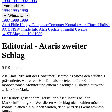
1990
1991
1992
1993
Atari Inside
▾
1994
1995
1996
ATARImagazin
▾
1987
1988
1989
Atari Phile
Happy Computer
Computer Kontakt
Atari Times
Hitdisk
ACE NSW Inside Info
Atari Update
STraight Up
atos
← ST-Magazin 10 / 1989
Editorial - Ataris zweiter
Schlag
ST-Rubriken
Als Atari 1985 auf der Consumer Electronics Show den ersten ST
präsentierte, war er ein Hit. Damals kostete der 520 ST mit
monochromen Monitor und einem einseitigen Diskettenlaufwerk
zirka 3500 Mark.
Der Kunde gesteht dem Hersteller diesen Bonus bei der
Markteinführung zu. Wer diesen Aufschlag nicht zahlen möchte,
könnte ja auch ein bißchen warten, dann wird das Gerät sowieso
billiger.