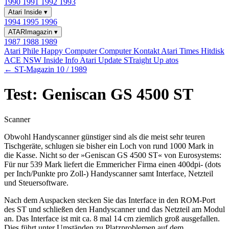
1990
1991
1992
1993
Atari Inside
▾
1994
1995
1996
ATARImagazin
▾
1987
1988
1989
Atari Phile
Happy Computer
Computer Kontakt
Atari Times
Hitdisk
ACE NSW Inside Info
Atari Update
STraight Up
atos
← ST-Magazin 10 / 1989
Test: Geniscan GS 4500 ST
Scanner
Obwohl Handyscanner günstiger sind als die meist sehr teuren
Tischgeräte, schlugen sie bisher ein Loch von rund 1000 Mark in
die Kasse. Nicht so der »Geniscan GS 4500 ST« von Eurosystems:
Für nur 539 Mark liefert die Emmericher Firma einen 400dpi- (dots
per Inch/Punkte pro Zoll-) Handyscanner samt Interface, Netzteil
und Steuersoftware.
Nach dem Auspacken stecken Sie das Interface in den ROM-Port
des ST und schließen den Handyscanner und das Netzteil am Modul
an. Das Interface ist mit ca. 8 mal 14 cm ziemlich groß ausgefallen.
Dies führt unter Umständen zu Platzproblemen auf dem