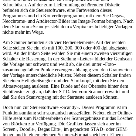
Schreibtisch. Auf der zum Lieferumfang gehörenden Diskette
befinden sich die Steuersoftware, eine Farbversion dieses
Programmes und ein Konvertierprogramm, mit dem Sie Degas-,
Neochrome- und Artdirector-Bilder ins Image-Format bringen. Nach
dem Start von »Scandy« steht dem »Verpixeln« beliebiger Vorlagen
nichts mehr im Wege.
Am Scanner befinden sich vier Bedienelemente: Auf der rechten
Seite stellen Sie ein, ob mit 100, 200, 300 oder 400 dpi abgetastet
wird. An der linken Seite wählen Sie mit einem zweiten vierstufigen
Schalter die Rasterung. In der Stellung »Letter« bildet der Geniscan
die Vorlage nur schwarz und weiß ab, die drei unter »Foto«
zusammengefaßten Punkte erzeugen abhängig von den Grauwerten
der Vorlage unterschiedliche Muster. Neben diesem Schalter finden
Sie einen Helligkeitsregler und den Startknopf, mit dem Sie den
Abtastvorgang auslösen. Eine Diode auf der Oberseite hinter dem
Sichtfenster zeigt an, daß der ST Daten vom Scanner erwartet und
daß Sie den Scanvorgang mit der Starttaste auslösen können.
Doch nun zur Steuersoftware »Scandy«. Dieses Programm ist im
Funktionsumfang sehr spartanisch ausgefallen. Neben einer Online-
Hilfe steht zum Nachbearbeiten der Scanergebnisse nur das Löschen
von Blöcken zur Verfügung. Die Grafiken lassen sich aber im
Screen-, Doodle-, Degas Elite-, im gepackten STAD- oder GEM-
Image und in einem eigenen Scanner-Format speichern. Einem