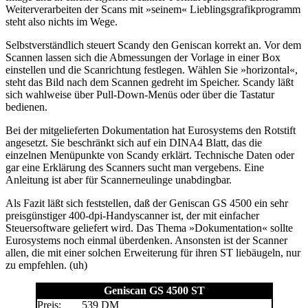
Weiterverarbeiten der Scans mit »seinem« Lieblingsgrafikprogramm
steht also nichts im Wege.
Selbstverständlich steuert Scandy den Geniscan korrekt an. Vor dem
Scannen lassen sich die Abmessungen der Vorlage in einer Box
einstellen und die Scanrichtung festlegen. Wählen Sie »horizontal«,
steht das Bild nach dem Scannen gedreht im Speicher. Scandy läßt
sich wahlweise über Pull-Down-Menüs oder über die Tastatur
bedienen.
Bei der mitgelieferten Dokumentation hat Eurosystems den Rotstift
angesetzt. Sie beschränkt sich auf ein DINA4 Blatt, das die
einzelnen Menüpunkte von Scandy erklärt. Technische Daten oder
gar eine Erklärung des Scanners sucht man vergebens. Eine
Anleitung ist aber für Scannerneulinge unabdingbar.
Als Fazit läßt sich feststellen, daß der Geniscan GS 4500 ein sehr
preisgünstiger 400-dpi-Handyscanner ist, der mit einfacher
Steuersoftware geliefert wird. Das Thema »Dokumentation« sollte
Eurosystems noch einmal überdenken. Ansonsten ist der Scanner
allen, die mit einer solchen Erweiterung für ihren ST liebäugeln, nur
zu empfehlen. (uh)
Geniscan GS 4500 ST
Preis:
539 DM