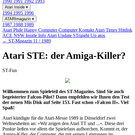
1990
1991
1992
1993
Atari Inside
▾
1994
1995
1996
ATARImagazin
▾
1987
1988
1989
Atari Phile
Happy Computer
Computer Kontakt
Atari Times
Hitdisk
ACE NSW Inside Info
Atari Update
STraight Up
atos
← ST-Magazin 11 / 1989
Atari STE: der Amiga-Killer?
ST-Fun
Willkommen zum Spieleteil des ST-Magazins. Sind Sie auch
begeisterter Falcon-Pilot? Dann empfehlen wir Ihnen den Test
der neuen Mis Disk auf Seite 153. Fast schon »Falcon II«. Viel
Spaß!
Atari kündigte für die Atari-Messe 1989 in Düsseldorf zwei
Weltneuheiten an: »Wir zeigen den Atari TT und ...«. Diese drei
Punkte ließen vor allem die Spielefans aufhorchen. Kommt er, der
Amiga-Killer, der Computer, der mit seinen Leistungen im