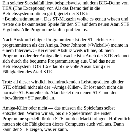
Ein solcher Spezialfall liegt beispielsweise mit dem BIG-Demo von
TEX (The Exceptions) vor. Als das Demo tief in die
Betriebssystemroutinen griff, geriet der STE in
»Bombenstimmung«. Das ST-Magazin wollte es genau wissen und
testete die bekanntesten Spiele für den ST auf dem neuen Atari STE.
Ergebnis: Alle Programme laufen problemlos.
Nach Auskunft einiger Programmierer ist der ST leichter zu
programmieren als der Amiga. Peter Johnson (»Wizball«) meinte in
einem Interview: »Bei einem Absturz weiß ich nie, ob mein
Programm oder der Amiga die Ursache ist.« Auch der STE zeichnet
sich durch die bequeme Programmierung aus. Und das neue
Betriebssystem TOS 1.6 erlaubt die volle Ausnutzung der
Fähigkeiten des Atari STE.
Trotz all dieser wirklich beeindruckenden Leistungsdaten gilt der
STE offiziell nicht als der »Amiga-Killer«. Er löst auch nicht die
normale ST-Baureihe ab. Atari bietet den neuen STE und den
»bewährten« ST parallel an.
Amiga-Killer oder nicht — das müssen die Spielefans selbst
entscheiden. Warten wir ab, bis die Spielefirmen die ersten
Programme speziell für den STE auf den Markt bringen. Hoffentlich
nutzen sie die Fähigkeiten dieses Computers auch voll aus. Dann
kann der STE zeigen, was er kann.