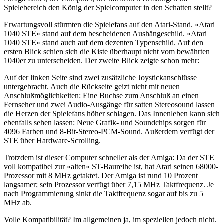
Spielebereich den König der Spielcomputer in den Schatten stellt?
Erwartungsvoll stürmten die Spielefans auf den Atari-Stand. »Atari
1040 STE« stand auf dem bescheidenen Aushängeschild. »Atari
1040 STE« stand auch auf dem dezenten Typenschild. Auf den
ersten Blick schien sich die Kiste überhaupt nicht vom bewährten
1040er zu unterscheiden. Der zweite Blick zeigte schon mehr:
Auf der linken Seite sind zwei zusätzliche Joystickanschlüsse
untergebracht. Auch die Rückseite geizt nicht mit neuen
Anschlußmöglichkeiten: Eine Buchse zum Anschluß an einen
Fernseher und zwei Audio-Ausgänge für satten Stereosound lassen
die Herzen der Spielefans höher schlagen. Das Innenleben kann sich
ebenfalls sehen lassen: Neue Grafik- und Soundchips sorgen für
4096 Farben und 8-Bit-Stereo-PCM-Sound. Außerdem verfügt der
STE über Hardware-Scrolling.
Trotzdem ist dieser Computer schneller als der Amiga: Da der STE
voll kompatibel zur »alten« ST-Baureihe ist, hat Atari seinen 68000-
Prozessor mit 8 MHz getaktet. Der Amiga ist rund 10 Prozent
langsamer; sein Prozessor verfügt über 7,15 MHz Taktfrequenz. Je
nach Programmierung sinkt die Taktfrequenz sogar auf bis zu 5
MHz ab.
Volle Kompatibilität? Im allgemeinen ja, im speziellen jedoch nicht.