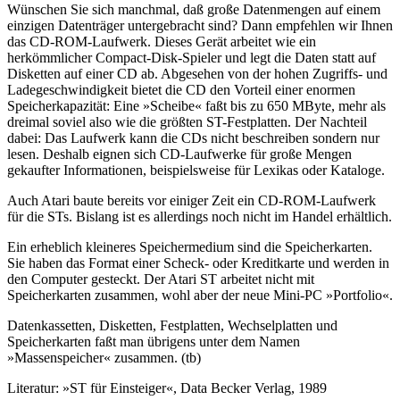
Wünschen Sie sich manchmal, daß große Datenmengen auf einem
einzigen Datenträger untergebracht sind? Dann empfehlen wir Ihnen
das CD-ROM-Laufwerk. Dieses Gerät arbeitet wie ein
herkömmlicher Compact-Disk-Spieler und legt die Daten statt auf
Disketten auf einer CD ab. Abgesehen von der hohen Zugriffs- und
Ladegeschwindigkeit bietet die CD den Vorteil einer enormen
Speicherkapazität: Eine »Scheibe« faßt bis zu 650 MByte, mehr als
dreimal soviel also wie die größten ST-Festplatten. Der Nachteil
dabei: Das Laufwerk kann die CDs nicht beschreiben sondern nur
lesen. Deshalb eignen sich CD-Laufwerke für große Mengen
gekaufter Informationen, beispielsweise für Lexikas oder Kataloge.
Auch Atari baute bereits vor einiger Zeit ein CD-ROM-Laufwerk
für die STs. Bislang ist es allerdings noch nicht im Handel erhältlich.
Ein erheblich kleineres Speichermedium sind die Speicherkarten.
Sie haben das Format einer Scheck- oder Kreditkarte und werden in
den Computer gesteckt. Der Atari ST arbeitet nicht mit
Speicherkarten zusammen, wohl aber der neue Mini-PC »Portfolio«.
Datenkassetten, Disketten, Festplatten, Wechselplatten und
Speicherkarten faßt man übrigens unter dem Namen
»Massenspeicher« zusammen. (tb)
Literatur: »ST für Einsteiger«, Data Becker Verlag, 1989