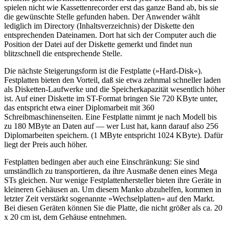
spielen nicht wie Kassettenrecorder erst das ganze Band ab, bis sie
die gewünschte Stelle gefunden haben. Der Anwender wählt
lediglich im Directory (Inhaltsverzeichnis) der Diskette den
entsprechenden Dateinamen. Dort hat sich der Computer auch die
Position der Datei auf der Diskette gemerkt und findet nun
blitzschnell die entsprechende Stelle.
Die nächste Steigerungsform ist die Festplatte (»Hard-Disk«).
Festplatten bieten den Vorteil, daß sie etwa zehnmal schneller laden
als Disketten-Laufwerke und die Speicherkapazität wesentlich höher
ist. Auf einer Diskette im ST-Format bringen Sie 720 KByte unter,
das entspricht etwa einer Diplomarbeit mit 360
Schreibmaschinenseiten. Eine Festplatte nimmt je nach Modell bis
zu 180 MByte an Daten auf — wer Lust hat, kann darauf also 256
Diplomarbeiten speichern. (1 MByte entspricht 1024 KByte). Dafür
liegt der Preis auch höher.
Festplatten bedingen aber auch eine Einschränkung: Sie sind
umständlich zu transportieren, da ihre Ausmaße denen eines Mega
STs gleichen. Nur wenige Festplattenhersteller bieten ihre Geräte in
kleineren Gehäusen an. Um diesem Manko abzuhelfen, kommen in
letzter Zeit verstärkt sogenannte »Wechselplatten« auf den Markt.
Bei diesen Geräten können Sie die Platte, die nicht größer als ca. 20
x 20 cm ist, dem Gehäuse entnehmen.