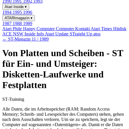
1990
1991
1992
1993
Atari Inside
▾
1994
1995
1996
ATARImagazin
▾
1987
1988
1989
Atari Phile
Happy Computer
Computer Kontakt
Atari Times
Hitdisk
ACE NSW Inside Info
Atari Update
STraight Up
atos
← ST-Magazin 11 / 1989
Von Platten und Scheiben - ST
für Ein- und Umsteiger:
Disketten-Laufwerke und
Festplatten
ST-Training
Alle Daten, die im Arbeitsspeicher (RAM; Random Access
Memory; Schreib- und Lesespeicher des Computers) stehen, gehen
nach dem Ausschalten verloren. Um sie zu speichern, legt sie der
Computer auf sogenannten »Datenträgern« ab. Damit er die Daten