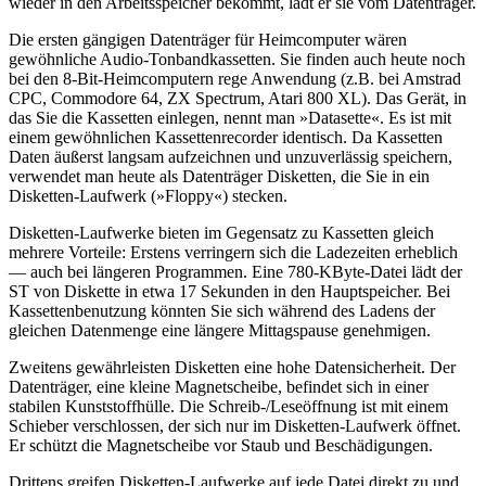
wieder in den Arbeitsspeicher bekommt, lädt er sie vom Datenträger.
Die ersten gängigen Datenträger für Heimcomputer wären
gewöhnliche Audio-Tonbandkassetten. Sie finden auch heute noch
bei den 8-Bit-Heimcomputern rege Anwendung (z.B. bei Amstrad
CPC, Commodore 64, ZX Spectrum, Atari 800 XL). Das Gerät, in
das Sie die Kassetten einlegen, nennt man »Datasette«. Es ist mit
einem gewöhnlichen Kassettenrecorder identisch. Da Kassetten
Daten äußerst langsam aufzeichnen und unzuverlässig speichern,
verwendet man heute als Datenträger Disketten, die Sie in ein
Disketten-Laufwerk (»Floppy«) stecken.
Disketten-Laufwerke bieten im Gegensatz zu Kassetten gleich
mehrere Vorteile: Erstens verringern sich die Ladezeiten erheblich
— auch bei längeren Programmen. Eine 780-KByte-Datei lädt der
ST von Diskette in etwa 17 Sekunden in den Hauptspeicher. Bei
Kassettenbenutzung könnten Sie sich während des Ladens der
gleichen Datenmenge eine längere Mittagspause genehmigen.
Zweitens gewährleisten Disketten eine hohe Datensicherheit. Der
Datenträger, eine kleine Magnetscheibe, befindet sich in einer
stabilen Kunststoffhülle. Die Schreib-/Leseöffnung ist mit einem
Schieber verschlossen, der sich nur im Disketten-Laufwerk öffnet.
Er schützt die Magnetscheibe vor Staub und Beschädigungen.
Drittens greifen Disketten-Laufwerke auf jede Datei direkt zu und