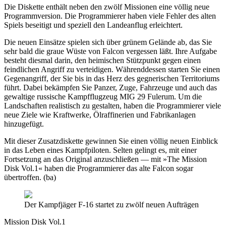
Die Diskette enthält neben den zwölf Missionen eine völlig neue
Programmversion. Die Programmierer haben viele Fehler des alten
Spiels beseitigt und speziell den Landeanflug erleichtert.
Die neuen Einsätze spielen sich über grünem Gelände ab, das Sie
sehr bald die graue Wüste von Falcon vergessen läßt. Ihre Aufgabe
besteht diesmal darin, den heimischen Stützpunkt gegen einen
feindlichen Angriff zu verteidigen. Währenddessen starten Sie einen
Gegenangriff, der Sie bis in das Herz des gegnerischen Territoriums
führt. Dabei bekämpfen Sie Panzer, Zuge, Fahrzeuge und auch das
gewaltige russische Kampfflugzeug MIG 29 Fulerum. Um die
Landschaften realistisch zu gestalten, haben die Programmierer viele
neue Ziele wie Kraftwerke, Ölraffinerien und Fabrikanlagen
hinzugefügt.
Mit dieser Zusatzdiskette gewinnen Sie einen völlig neuen Einblick
in das Leben eines Kampfpiloten. Selten gelingt es, mit einer
Fortsetzung an das Original anzuschließen — mit »The Mission
Disk Vol.1« haben die Programmierer das alte Falcon sogar
übertroffen. (ba)
Der Kampfjäger F-16 startet zu zwölf neuen Aufträgen
Mission Disk Vol.1