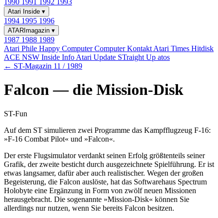
1990
1991
1992
1993
Atari Inside
▾
1994
1995
1996
ATARImagazin
▾
1987
1988
1989
Atari Phile
Happy Computer
Computer Kontakt
Atari Times
Hitdisk
ACE NSW Inside Info
Atari Update
STraight Up
atos
← ST-Magazin 11 / 1989
Falcon — die Mission-Disk
ST-Fun
Auf dem ST simulieren zwei Programme das Kampfflugzeug F-16:
»F-16 Combat Pilot« und »Falcon«.
Der erste Flugsimulator verdankt seinen Erfolg größtenteils seiner
Grafik, der zweite besticht durch ausgezeichnete Spielführung. Er ist
etwas langsamer, dafür aber auch realistischer. Wegen der großen
Begeisterung, die Falcon auslöste, hat das Softwarehaus Spectrum
Holobyte eine Ergänzung in Form von zwölf neuen Missionen
herausgebracht. Die sogenannte »Mission-Disk« können Sie
allerdings nur nutzen, wenn Sie bereits Falcon besitzen.